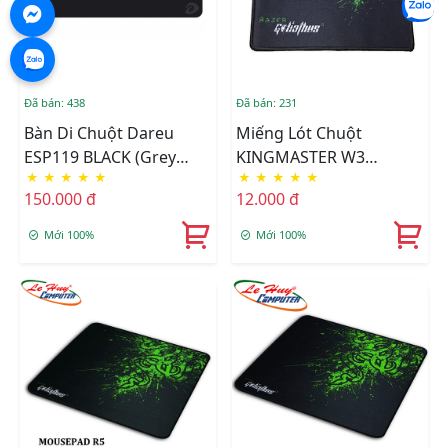
Đã bán: 438
Đã bán: 231
Bàn Di Chuột Dareu
Miếng Lót Chuột
ESP119 BLACK (Grey
KINGMASTER W3
★
★
★
★
★
★
★
★
★
★
Logo) 900x400x4mm
(210mm X 250mm X
150.000 đ
12.000 đ
1.7mm)
Mới 100%
Mới 100%