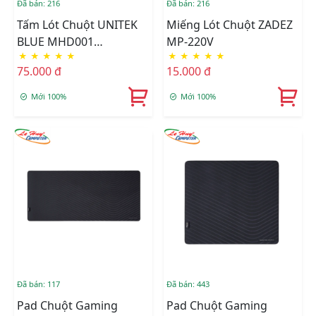
Đã bán: 216
Đã bán: 216
Tấm Lót Chuột UNITEK
Miếng Lót Chuột ZADEZ
BLUE MHD001
MP-220V
★
★
★
★
★
★
★
★
★
★
(220*245*15)MM
75.000 đ
15.000 đ
Mới 100%
Mới 100%
Đã bán: 117
Đã bán: 443
Pad Chuột Gaming
Pad Chuột Gaming