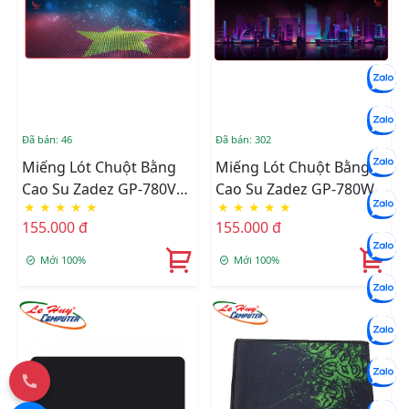
Đã bán: 46
Đã bán: 302
Miếng Lót Chuột Bằng
Miếng Lót Chuột Bằng
Cao Su Zadez GP-780V
Cao Su Zadez GP-780W
★
★
★
★
★
★
★
★
★
★
(Đỏ)
(Đen)
155.000 đ
155.000 đ
Mới 100%
Mới 100%