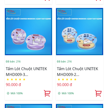
Đã bán: 216
Đã bán: 216
Tấm Lót Chuột UNITEK
Tấm Lót Chuột UNITEK
MHD009-3
MHD009-2
★
★
★
★
★
★
★
★
★
★
(220*245*15)MM
(220*245*15)MM
90.000 đ
90.000 đ
Mới 100%
Mới 100%