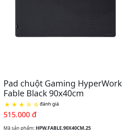
Pad chuột Gaming HyperWork
Fable Black 90x40cm
★
★
★
☆
☆
đánh giá
515.000 đ
Mã sản phẩm:
HPW.FABLE.90X40CM.25