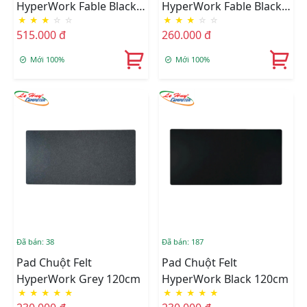
HyperWork Fable Black
HyperWork Fable Black
★
★
★
☆
☆
★
★
★
☆
☆
90x40cm
45x40cm
515.000 đ
260.000 đ
Mới 100%
Mới 100%
Đã bán: 38
Đã bán: 187
Pad Chuột Felt
Pad Chuột Felt
HyperWork Grey 120cm
HyperWork Black 120cm
★
★
★
★
★
★
★
★
★
★