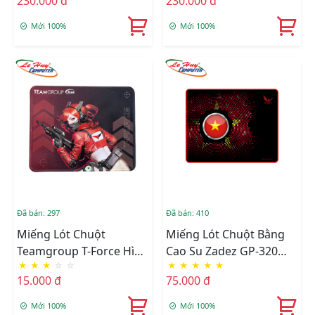
230.000 đ
230.000 đ
Mới 100%
Mới 100%
Đã bán: 297
Đã bán: 410
Miếng Lót Chuột
Miếng Lót Chuột Bằng
Teamgroup T-Force Hình
Cao Su Zadez GP-320
★
★
★
☆
☆
★
★
★
★
★
Game _MOUSE PAD
(Đen)
15.000 đ
75.000 đ
TEAMGROUP (26X21X0.3
CM)
Mới 100%
Mới 100%