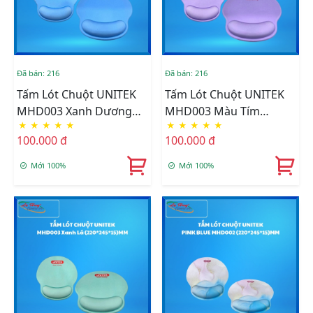
Đã bán: 216
Đã bán: 216
Tấm Lót Chuột UNITEK
Tấm Lót Chuột UNITEK
MHD003 Xanh Dương
MHD003 Màu Tím
★
★
★
★
★
★
★
★
★
★
(220*245*15)MM
(220*245*15)MM
100.000 đ
100.000 đ
Mới 100%
Mới 100%