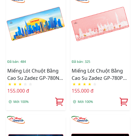
Đã bán: 484
Đã bán: 325
Miếng Lót Chuột Bằng
Miếng Lót Chuột Bằng
Cao Su Zadez GP-780N
Cao Su Zadez GP-780P
★
★
★
☆
☆
★
★
★
★
☆
(Xanh)
(Hồng)
155.000 đ
155.000 đ
Mới 100%
Mới 100%