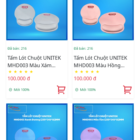
Đã bán: 216
Đã bán: 216
Tấm Lót Chuột UNITEK
Tấm Lót Chuột UNITEK
MHD003 Màu Xám
MHD003 Màu Hồng
★
★
★
★
★
★
★
★
★
★
(220*245*15)MM
(220*245*15)MM
100.000 đ
100.000 đ
Mới 100%
Mới 100%