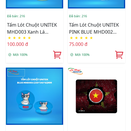
Đã bán: 216
Đã bán: 216
Tấm Lót Chuột UNITEK
Tấm Lót Chuột UNITEK
MHD003 Xanh Lá
PINK BLUE MHD002
★
★
★
★
★
★
★
★
★
★
(220*245*15)MM
(220*245*15)MM
100.000 đ
75.000 đ
Mới 100%
Mới 100%