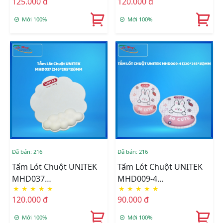
125.000 đ
120.000 đ
Mới 100%
Mới 100%
Đã bán: 216
Đã bán: 216
Tấm Lót Chuột UNITEK
Tấm Lót Chuột UNITEK
MHD037
MHD009-4
★
★
★
★
★
★
★
★
★
★
(245*265*15)MM
(220*245*15)MM
120.000 đ
90.000 đ
Mới 100%
Mới 100%