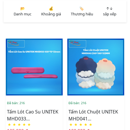
📂
💰
🏷️
↑↓
Danh mục
Khoảng giá
Thương hiệu
sắp xếp
Đã bán: 216
Đã bán: 216
Tấm Lót Cao Su UNITEK
Tấm Lót Chuột UNITEK
MHD033
MHD041
★
★
★
★
★
★
★
★
★
★
(430*75*22)mm
(250*265*23)MM