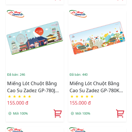
Đã bán: 246
Đã bán: 440
Miếng Lót Chuột Bằng
Miếng Lót Chuột Bằng
Cao Su Zadez GP-780J
Cao Su Zadez GP-780K
★
★
★
★
★
★
★
★
★
★
(Xanh)
(Xanh)
155.000 đ
155.000 đ
Mới 100%
Mới 100%