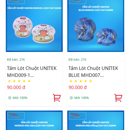
Đã bán: 216
Đã bán: 216
Tấm Lót Chuột UNITEK
Tấm Lót Chuột UNITEK
MHD009-1
BLUE MHD007
★
★
★
★
★
★
★
★
★
★
(220*245*15)MM
(220*245*15)MM
90.000 đ
90.000 đ
Mới 100%
Mới 100%