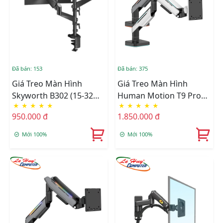
Đã bán: 153
Đã bán: 375
Giá Treo Màn Hình
Giá Treo Màn Hình
Skyworth B302 (15-32
Human Motion T9 Pro
★
★
★
★
★
★
★
★
★
★
Inch)
II(23" - 43")(Trắng/Xám)
950.000 đ
1.850.000 đ
Mới 100%
Mới 100%