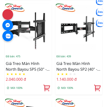
Đã bán: 475
Đã bán: 439
Giá Treo Màn Hình
Giá Treo Màn Hình
North Bayou SP5 (50" -
North Bayou SP2 (40" -
★
★
★
★
★
★
★
★
☆
☆
90")
70")
2.040.000 đ
1.140.000 đ
Mới 100%
Mới 100%