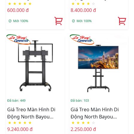
★
★
★
★
★
★
★
★
★
☆
(32" - 65") Gắn Trần
CF100 (60" - 100")
600.000 đ
8.400.000 đ
Mới 100%
Mới 100%
Đã bán: 449
Đã bán: 103
Giá Treo Màn Hình Di
Giá Treo Màn Hình Di
Động North Bayou
Động North Bayou
★
★
★
★
★
★
★
★
★
☆
AVT1800-100-1P (60" -
AVA1800-70-1P (50
9.240.000 đ
2.250.000 đ
100")