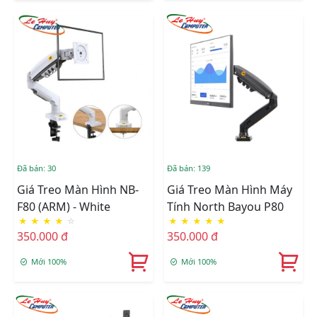
Đã bán: 30
Đã bán: 139
Giá Treo Màn Hình NB-
Giá Treo Màn Hình Máy
F80 (ARM) - White
Tính North Bayou P80
★
★
★
★
☆
★
★
★
★
★
350.000 đ
350.000 đ
Mới 100%
Mới 100%