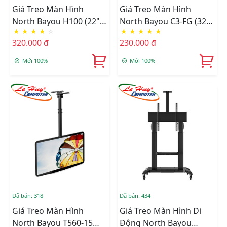
Giá Treo Màn Hình
Giá Treo Màn Hình
North Bayou H100 (22" -
North Bayou C3-FG (32" -
★
★
★
★
☆
★
★
★
★
★
35")
75")
320.000 đ
230.000 đ
Mới 100%
Mới 100%
Đã bán: 318
Đã bán: 434
Giá Treo Màn Hình
Giá Treo Màn Hình Di
North Bayou T560-15
Động North Bayou