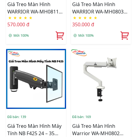
Giá Treo Màn Hình
Giá Treo Màn Hình
WARRIOR WA-MH0811
WARRIOR WA-MH0803
★
★
★
★
★
★
★
★
★
★
Black (Dual)
(Gray)
570.000 đ
350.000 đ
Mới 100%
Mới 100%
Đã bán: 139
Đã bán: 169
Giá Treo Màn Hình Máy
Giá Treo Màn Hình
Tính NB F425 24 – 35
Warrior WA-MH0802