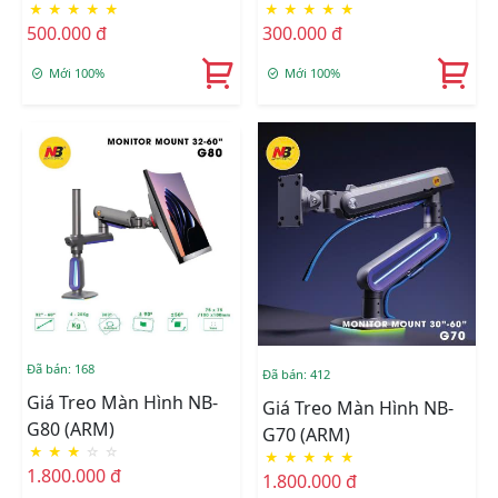
★
★
★
★
★
★
★
★
★
★
Inch
(White)
500.000 đ
300.000 đ
Mới 100%
Mới 100%
Đã bán: 168
Đã bán: 412
Giá Treo Màn Hình NB-
Giá Treo Màn Hình NB-
G80 (ARM)
G70 (ARM)
★
★
★
☆
☆
★
★
★
★
★
1.800.000 đ
1.800.000 đ