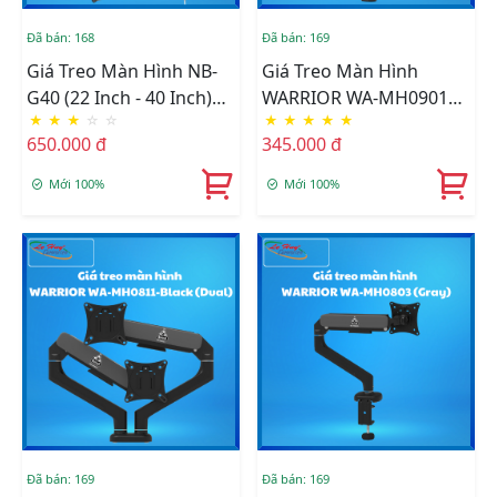
Đã bán: 168
Đã bán: 169
Giá Treo Màn Hình NB-
Giá Treo Màn Hình
G40 (22 Inch - 40 Inch)
WARRIOR WA-MH0901
★
★
★
☆
☆
★
★
★
★
★
Black
(Black)
650.000 đ
345.000 đ
Mới 100%
Mới 100%
Đã bán: 169
Đã bán: 169