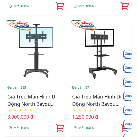
Mới 100%
Mới 100%
Đã bán: 355
Đã bán: 57
Giá Treo Màn Hình Di
Giá Treo Màn Hình Di
Động North Bayou
Động North Bayou
★
★
★
★
★
★
★
★
★
★
AVF1500-50-1P (32" - 65")
AVA1500-60-1P (32
3.000.000 đ
1.250.000 đ
Mới 100%
Mới 100%