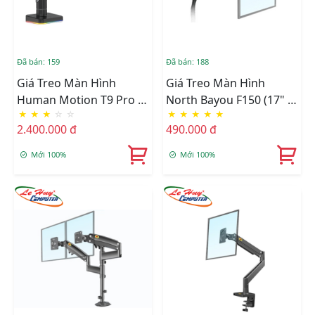
Đã bán: 159
Đã bán: 188
Giá Treo Màn Hình
Giá Treo Màn Hình
Human Motion T9 Pro II
North Bayou F150 (17" -
★
★
★
☆
☆
★
★
★
★
★
RGB(23" - 43")
35")
2.400.000 đ
490.000 đ
Mới 100%
Mới 100%