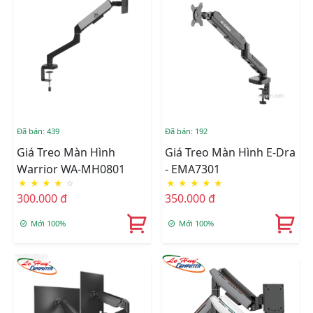
Đã bán: 439
Đã bán: 192
Giá Treo Màn Hình
Giá Treo Màn Hình E-Dra
Warrior WA-MH0801
- EMA7301
★
★
★
★
☆
★
★
★
★
★
300.000 đ
350.000 đ
Mới 100%
Mới 100%