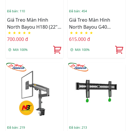
Đã bán: 110
Đã bán: 454
Giá Treo Màn Hình
Giá Treo Màn Hình
North Bayou H180 (22" -
North Bayou G40
★
★
★
★
★
★
★
★
★
★
32")
(22"-40")
700.000 đ
615.000 đ
Mới 100%
Mới 100%
Đã bán: 219
Đã bán: 213