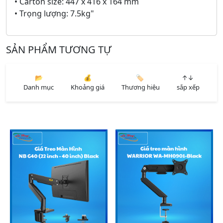
• Carton size: 447 x 416 x 164 mm
• Trọng lượng: 7.5kg"
SẢN PHẨM TƯƠNG TỰ
📂
💰
🏷️
↑↓
Danh mục
Khoảng giá
Thương hiệu
sắp xếp