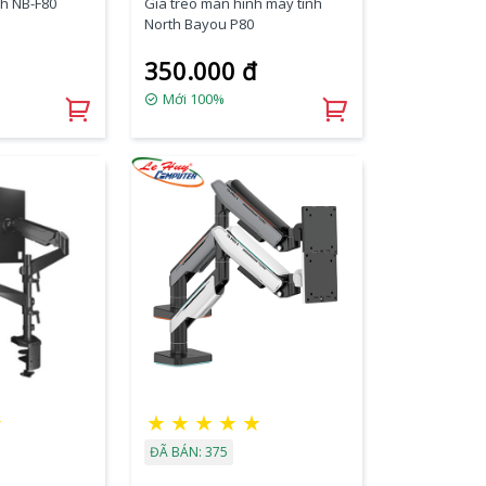
h NB-F80
Giá treo màn hình máy tính
North Bayou P80
350.000 đ
Mới 100%
★
★
★
★
★
★
ĐÃ BÁN: 375