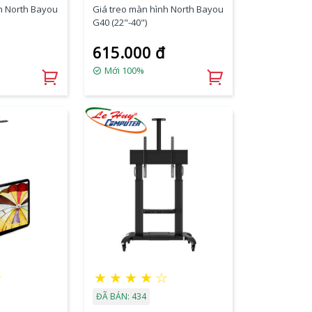
h North Bayou
Giá treo màn hình North Bayou
G40 (22"-40")
615.000 đ
Mới 100%
★
★
★
★
★
☆
ĐÃ BÁN: 434