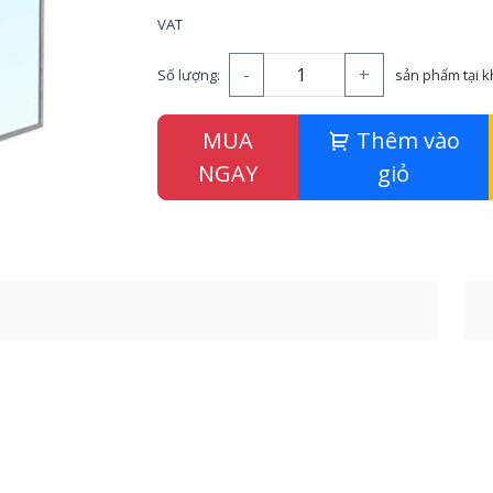
VAT
-
+
Số lượng:
sản phẩm tại 
MUA
Thêm vào
NGAY
giỏ