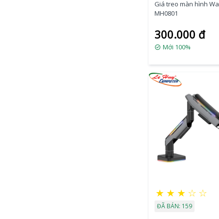
Giá treo màn hình Wa
MH0801
300.000 đ
Mới 100%
★
★
★
☆
☆
ĐÃ BÁN: 159