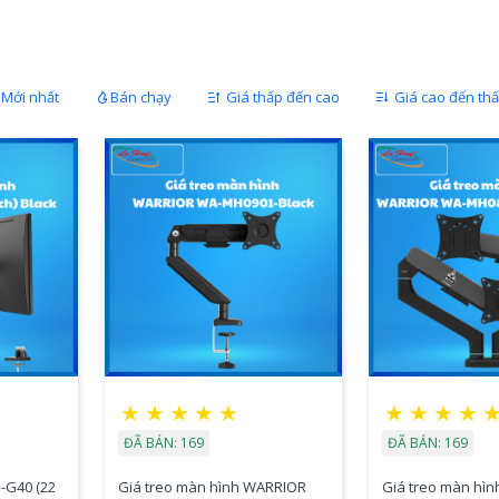
Mới nhất
Bán chạy
Giá thấp đến cao
Giá cao đến th
★
★
★
★
★
★
★
★
★
ĐÃ BÁN: 169
ĐÃ BÁN: 169
-G40 (22
Giá treo màn hình WARRIOR
Giá treo màn hình WARRI