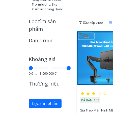
Trọng lượng: 3kg
Xuất xứ: Trung Quốc
Lọc tìm sản
Sắp xếp theo
phẩm
Danh mục
Khoảng giá
0
đ →
13.090.000
đ
Thương hiệu
★
★
★
☆
☆
ĐÃ BÁN: 168
Lọc sản phẩm
Giá Treo Màn Hình NB