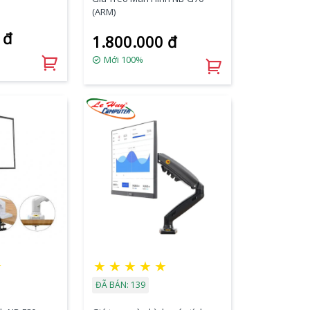
(ARM)
 đ
1.800.000 đ
Mới 100%
☆
★
★
★
★
★
ĐÃ BÁN: 139