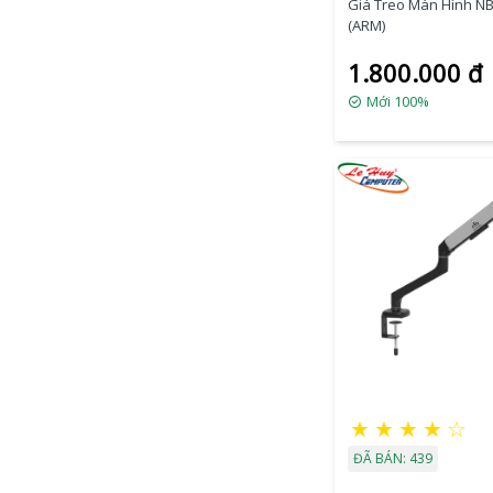
Giá Treo Màn Hình N
(ARM)
1.800.000 đ
Mới 100%
★
★
★
★
☆
ĐÃ BÁN: 439