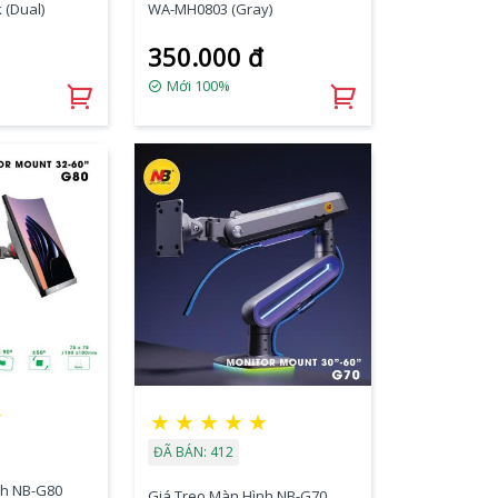
 (Dual)
WA-MH0803 (Gray)
350.000 đ
Mới 100%
☆
★
★
★
★
★
ĐÃ BÁN: 412
nh NB-G80
Giá Treo Màn Hình NB-G70