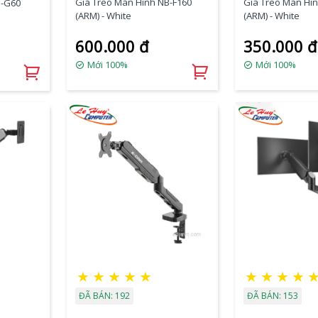
Giá Treo Màn Hình NB-F160
Giá Treo Màn Hìn
B-G60
(ARM) - White
(ARM) - White
600.000 đ
350.000 đ
Mới 100%
Mới 100%
★
★
★
★
★
★
★
★
★
ĐÃ BÁN: 192
ĐÃ BÁN: 153