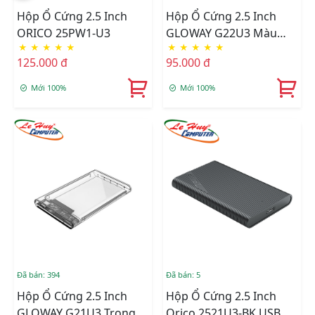
Hộp Ổ Cứng 2.5 Inch
Hộp Ổ Cứng 2.5 Inch
ORICO 25PW1-U3
GLOWAY G22U3 Màu
★
★
★
★
★
★
★
★
★
★
Đen
125.000 đ
95.000 đ
Mới 100%
Mới 100%
Đã bán: 394
Đã bán: 5
Hộp Ổ Cứng 2.5 Inch
Hộp Ổ Cứng 2.5 Inch
GLOWAY G21U3 Trong
Orico 2521U3-BK USB