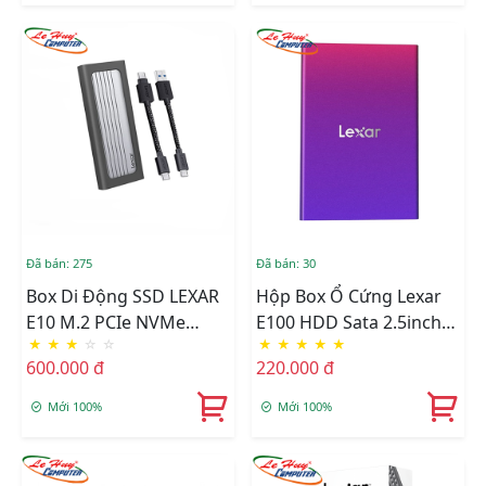
Đã bán: 275
Đã bán: 30
Box Di Động SSD LEXAR
Hộp Box Ổ Cứng Lexar
E10 M.2 PCIe NVMe
E100 HDD Sata 2.5inch
★
★
★
☆
☆
★
★
★
★
★
Gen3x4 / Gen4x4 Type-C
USB 3.2 LPAE100-RNBNG
600.000 đ
220.000 đ
(LPAE10N-RNBNG)
Mới 100%
Mới 100%