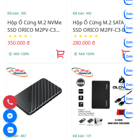
Đã bán: 305
Đã bán: 442
Hộp Ổ Cứng M.2 NVMe
Hộp Ổ Cứng M.2 SATA
SSD ORICO M2PV-C3
SSD ORICO M2PF-C3-BK
★
★
★
★
☆
★
★
★
★
★
(USB 3.1 - Type-C)
(2230, 2242, 2260, 2280)
350.000 đ
280.000 đ
Mới 100%
Mới 100%
Đã bán: 467
Đã bán: 131