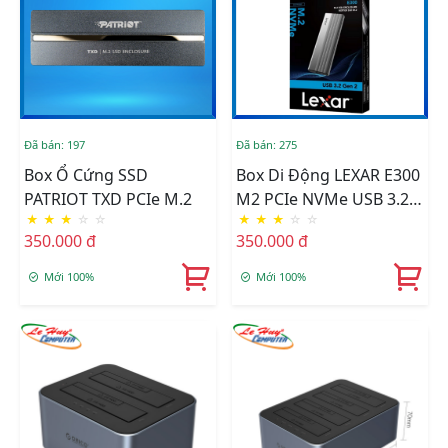
Đã bán: 197
Đã bán: 275
Box Ổ Cứng SSD
Box Di Động LEXAR E300
PATRIOT TXD PCIe M.2
M2 PCIe NVMe USB 3.2
★
★
★
☆
☆
★
★
★
☆
☆
Gen 2 LPAE300-RNBNG
350.000 đ
350.000 đ
Mới 100%
Mới 100%