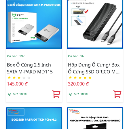
Đã bán: 197
Đã bán: 96
Box Ổ Cứng 2.5 Inch
Hộp Đựng Ổ Cứng/ Box
SATA M-PARD MD115
Ổ Cứng SSD ORICO M.2
★
★
★
☆
☆
★
★
★
★
★
SATA Type C To USB-A
145.000 đ
320.000 đ
(PDDM2C3-BK-EP) Black
Mới 100%
Mới 100%