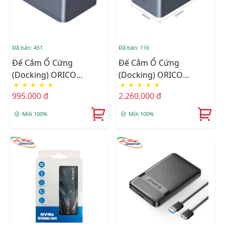
Đã bán: 451
Đã bán: 116
Đế Cắm Ổ Cứng
Đế Cắm Ổ Cứng
(Docking) ORICO
(Docking) ORICO
★
★
★
★
★
★
★
★
★
★
6626C3-C-V1-EU-GY-BP-
6656C3-C-EU-GY-BP 4
995.000 đ
2.260.000 đ
HW 2 Khe Cắm Type-C
Khe Cắm TypeC USB 3.2
USB 3.2 Gen1
Gen1
Mới 100%
Mới 100%