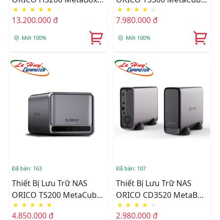
★
★
★
★
★
★
★
★
★
☆
Bay (HS200-EU-GY-BP)
Pro 5 Bay (TS500-EU-GY-
13.200.000 đ
7.980.000 đ
BP)
Mới 100%
Mới 100%
Đã bán: 163
Đã bán: 107
Thiết Bị Lưu Trữ NAS
Thiết Bị Lưu Trữ NAS
ORICO TS200 MetaCube
ORICO CD3520 MetaBox
★
★
★
★
★
★
★
★
★
☆
2 Bay (TS200-EU-GY-BP)
Mini 1 Bay (CD3520-EU-
4.850.000 đ
2.980.000 đ
GY-BP)