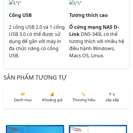
Cổng USB
Tương thích cao
2 cổng USB 2.0 và 1 cổng
Ổ cứng mạng NAS D-
USB 3.0 có thể được sử
Link
DNS-340L có thể
dụng để gắn với máy in
tương thích với nhiều hệ
đa chức năng có cổng
điều hành Windows,
USB.
Macs OS, Linux.
SẢN PHẨM TƯƠNG TỰ
📂
💰
🏷️
↑↓
Danh mục
Khoảng giá
Thương hiệu
sắp xếp