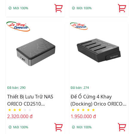
Mới 100%
Mới 100%
Đã bán: 290
Đã bán: 274
Thiết Bị Lưu Trữ NAS
Đế Ổ Cứng 4 Khay
ORICO CD2510
(Docking) Orico ORICO
★
★
★
☆
☆
★
★
★
★
★
MetaCube Mini 1 Bay
6648US3-C-BK SSD/HDD
2.320.000 đ
1.950.000 đ
(CD2510-EU-BK-BP)
Sata 3 USB 3.0
Mới 100%
Mới 100%