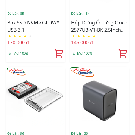
Đã bán: 85
Đã bán: 134
Box SSD NVMe GLOWY
Hộp Đựng Ổ Cứng Orico
USB 3.1
2577U3-V1-BK 2.5Inch
★
★
★
★
☆
★
★
★
★
★
USB3.0
170.000 đ
145.000 đ
Mới 100%
Mới 100%
Đã bán: 96
Đã bán: 364