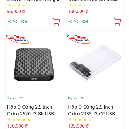
★
★
★
★
☆
★
★
★
☆
☆
Suốt
3.0
95.000 đ
150.000 đ
Mới 100%
Mới 100%
Đã bán: 22
Đã bán: 35
Hộp Ổ Cứng 2.5 Inch
Hộp Ổ Cứng 2.5 Inch
Orico 2520U3-BK USB
Orico 2139U3-CR USB
★
★
★
★
★
★
★
★
★
☆
3.0
3.0
150.000 đ
135.000 đ