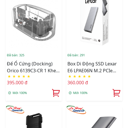
Đã bán: 325
Đã bán: 291
Đế Ổ Cứng (Docking)
Box Di Động SSD Lexar
Orico 6139C3-CR 1 Khe
E6 LPAE06N M.2 PCIe
★
★
★
★
★
★
★
★
★
★
Cắm USB 3.0
NVMe Gen3x4 / Gen4x4
395.000 đ
360.000 đ
Type-C (LPAE06N-
RNBNG)
Mới 100%
Mới 100%