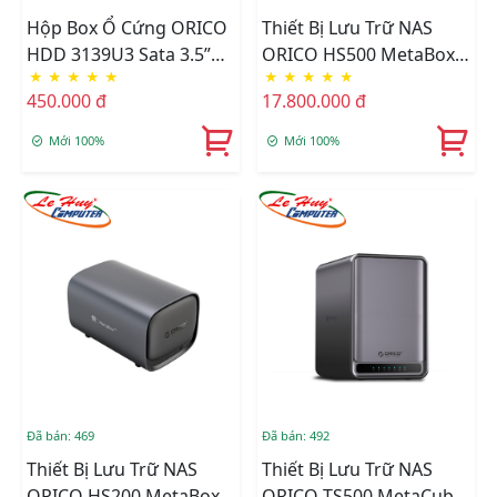
Hộp Box Ổ Cứng ORICO
Thiết Bị Lưu Trữ NAS
HDD 3139U3 Sata 3.5”
ORICO HS500 MetaBox
★
★
★
★
★
★
★
★
★
★
USB 3.0
Pro 5 Bay (HS500-EU-GY-
450.000 đ
17.800.000 đ
BP)
Mới 100%
Mới 100%
Đã bán: 469
Đã bán: 492
Thiết Bị Lưu Trữ NAS
Thiết Bị Lưu Trữ NAS
ORICO HS200 MetaBox 2
ORICO TS500 MetaCube