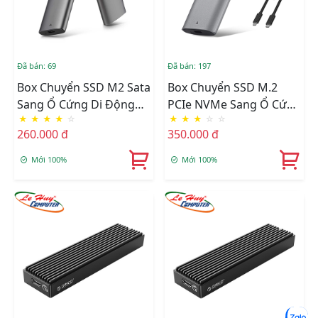
Đã bán: 69
Đã bán: 197
Box Chuyển SSD M2 Sata
Box Chuyển SSD M.2
Sang Ổ Cứng Di Động
PCIe NVMe Sang Ổ Cứng
★
★
★
★
☆
★
★
★
☆
☆
SSK SHE-C321
Di Động SSK HE-C326
260.000 đ
350.000 đ
USB 3.1
Mới 100%
Mới 100%