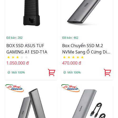
Đã bán: 282
Đã bán: 462
BOX SSD ASUS TUF
Box Chuyển SSD M.2
GAMING A1 ESD-T1A
NVMe Sang Ổ Cứng Di
★
★
★
☆
☆
★
★
★
★
★
Động SSK HE-C370 USB
1.050.000 đ
470.000 đ
3.1
Mới 100%
Mới 100%