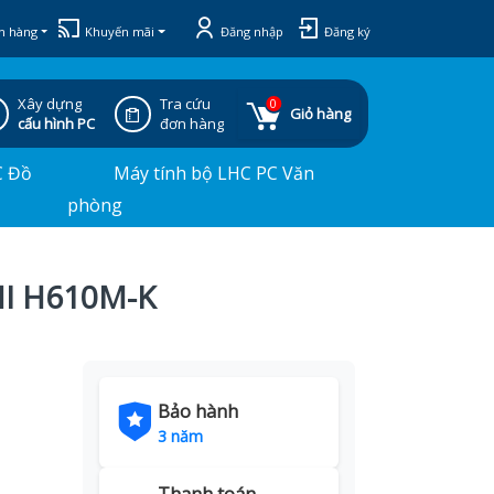
h hàng
Khuyến mãi
Đăng nhập
Đăng ký
Xây dựng
Tra cứu
0
Giỏ hàng
cấu hình PC
đơn hàng
C Đồ
Máy tính bộ LHC PC Văn
phòng
I H610M-K
Bảo hành
3 năm