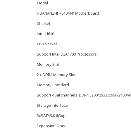
Model
HUANANZHI H610M-K Motherboard
Chipset
Intel H610
CPU Socket
Support Intel LGA1700 Processors
Memory Slot
2 x DDR4 Memory Slot
Memory Standard
Support dual channels DDR4 3200/2933/2666/2400
Storage Interface
3xSATA3.0 6Gbps
Expansion Slots