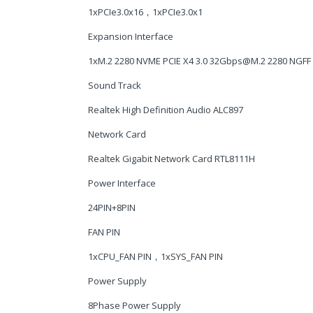
1xPCIe3.0x16，1xPCIe3.0x1
Expansion Interface
1xM.2 2280 NVME PCIE X4 3.0 32Gbps@M.2 2280 NGFF
Sound Track
Realtek High Definition Audio ALC897
Network Card
Realtek Gigabit Network Card RTL8111H
Power Interface
24PIN+8PIN
FAN PIN
1xCPU_FAN PIN，1xSYS_FAN PIN
Power Supply
8Phase Power Supply