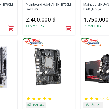
I B760M-
Mainboard HUANANZHI B760M-
Mainboard HUAN
D4 PLUS
D4 B (Trắng)
2.400.000 đ
1.750.000
Mới 100%
Mới 100%
★
★
★
★
★
★
★
★
☆
ĐÃ BÁN: 467
ĐÃ BÁN: 290