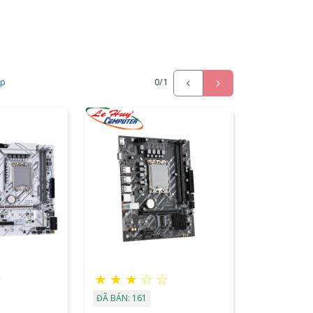
ấp
0
/1
☆
★
★
★
☆
☆
ĐÃ BÁN: 161