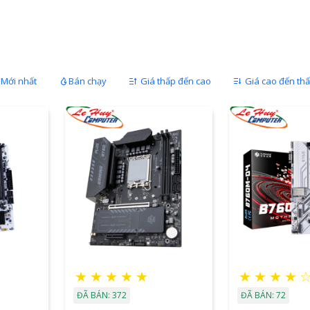
Mới nhất
Bán chạy
Giá thấp đến cao
Giá cao đến th
★
★
★
★
★
★
★
★
★
ĐÃ BÁN: 372
ĐÃ BÁN: 72