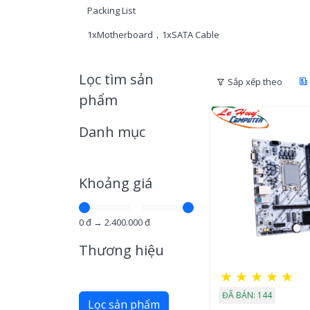
Packing List
1xMotherboard，1xSATA Cable
Lọc tìm sản
Sắp xếp theo
phẩm
Danh mục
Khoảng giá
0
đ →
2.400.000
đ
Thương hiệu
★
★
★
★
★
ĐÃ BÁN: 144
Lọc sản phẩm