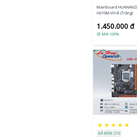
Mainboard HUANANZ
H610M-VH-B (Trắng)
1.450.000 đ
Mới 100%
★
★
★
★
★
ĐÃ BÁN: 210