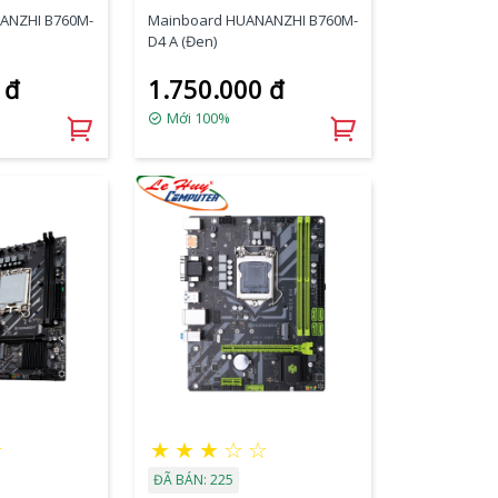
ANZHI B760M-
Mainboard HUANANZHI B760M-
D4 A (Đen)
 đ
1.750.000 đ
Mới 100%
☆
★
★
★
☆
☆
ĐÃ BÁN: 225