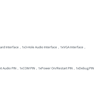
d Interface，1x3-Hole Audio Interface，1xVGA Interface，
nt Audio PIN，1xCOM PIN，1xPower On/Restart PIN，1xDebug PIN