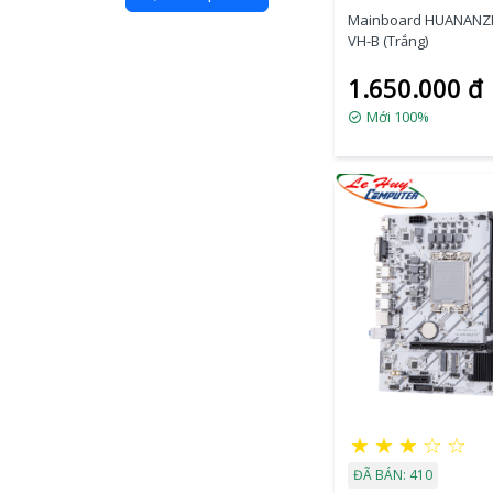
Mainboard HUANANZH
VH-B (Trắng)
1.650.000 đ
Mới 100%
★
★
★
☆
☆
ĐÃ BÁN: 410