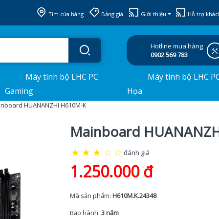
Tìm cửa hàng
Bảng giá
Giới thiệu
Hỗ trợ khác
Hotline mua hàng
0902 569 783
Máy tính bộ LHC PC
Máy tính bộ LHC P
Gaming
Họa
inboard HUANANZHI H610M-K
Mainboard HUANANZH
★
★
★
☆
☆
đánh giá
1.250.000 đ
Mã sản phẩm:
H610M.K.24348
Bảo hành:
3 năm