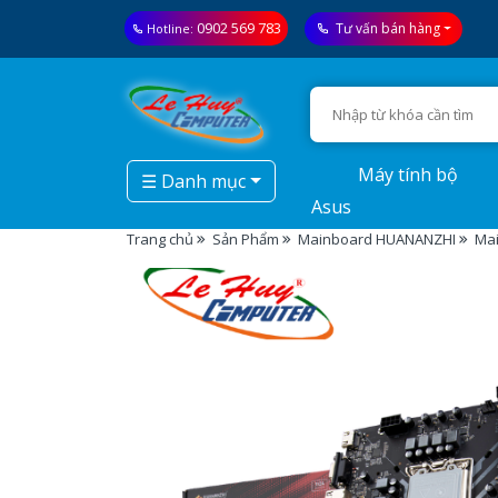
0902 569 783
Tư vấn bán hàng
Hotline:
Máy tính bộ
☰ Danh mục
Asus
Trang chủ
Sản Phẩm
Mainboard HUANANZHI
Ma