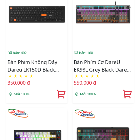
Đã bán: 402
Đã bán: 160
Bàn Phím Không Dây
Bàn Phím Cơ DareU
Dareu LK150D Black
EK98L Grey Black DareU
★
★
★
★
★
★
★
★
★
★
Orange (Dual Mode,
Dream Switch
350.000 đ
550.000 đ
Scissor Switch)
Mới 100%
Mới 100%