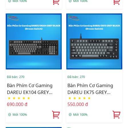
Mới 100%
Mới 100%
Đã bán: 270
Đã bán: 270
Bàn Phím Cơ Gaming
Bàn Phím Cơ Gaming
DAREU EK104 GREY
DAREU EK75 GREY
★
★
★
★
★
★
★
★
★
★
BLACK (Dream Switch)
BLACK (Dream Switch)
690.000 đ
550.000 đ
Mới 100%
Mới 100%