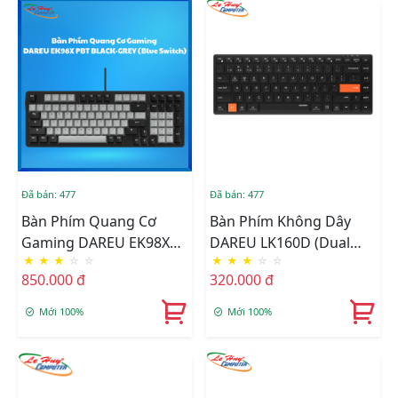
Đã bán: 477
Đã bán: 477
Bàn Phím Quang Cơ
Bàn Phím Không Dây
Gaming DAREU EK98X
DAREU LK160D (Dual
★
★
★
☆
☆
★
★
★
☆
☆
PBT BLACK-GREY
Mode, Scissor Switch)
850.000 đ
320.000 đ
(WATERPROOF, OPTICAL
BLUE SWITCH, MULTI
Mới 100%
Mới 100%
LED)