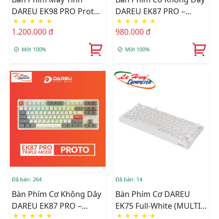
DAREU EK98 PRO Proto
DAREU EK87 PRO –
★
★
★
★
★
★
★
★
★
★
Dream Switch
BLACK GOLDEN
1.200.000 đ
980.000 đ
Mới 100%
Mới 100%
Đã bán: 264
Đã bán: 14
Bàn Phím Cơ Không Dây
Bàn Phím Cơ DAREU
DAREU EK87 PRO –
EK75 Full-White (MULTI
★
★
★
★
★
★
★
★
★
★
PROTO (Triple Mode,
LED) (Switch: Dream /