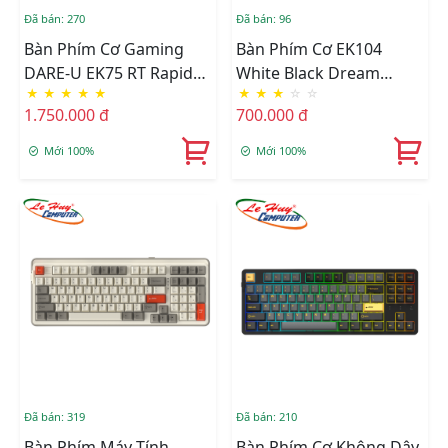
Đã bán: 270
Đã bán: 96
Bàn Phím Cơ Gaming
Bàn Phím Cơ EK104
DARE-U EK75 RT Rapid
White Black Dream
★
★
★
★
★
★
★
★
☆
☆
Trigger RGB
Switch
1.750.000 đ
700.000 đ
Mới 100%
Mới 100%
Đã bán: 319
Đã bán: 210
Bàn Phím Máy Tính
Bàn Phím Cơ Không Dây