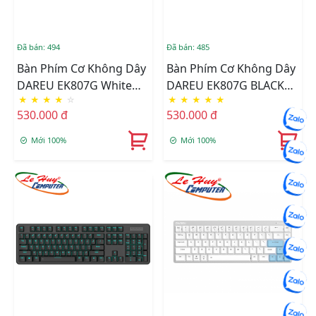
Đã bán: 494
Đã bán: 485
Bàn Phím Cơ Không Dây
Bàn Phím Cơ Không Dây
DAREU EK807G White
DAREU EK807G BLACK
★
★
★
★
☆
★
★
★
★
★
(Blue/Brown/Red D
(Blue/Brown/Red D
530.000 đ
530.000 đ
Switch)
Switch)
Mới 100%
Mới 100%