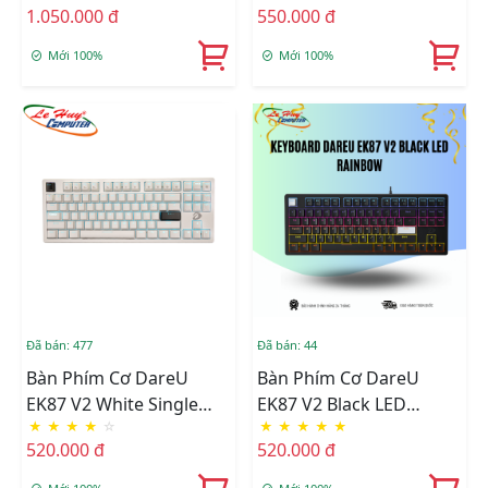
1.050.000 đ
550.000 đ
Cherry PBT Double Shot,
Firefly )
Gasket Mount, RGB)
Mới 100%
Mới 100%
Đã bán: 477
Đã bán: 44
Bàn Phím Cơ DareU
Bàn Phím Cơ DareU
EK87 V2 White Single
EK87 V2 Black LED
★
★
★
★
☆
★
★
★
★
★
Blue (Blue/ Brown/ Red
Rainbow (Blue/ Brown/
520.000 đ
520.000 đ
D Switch)
Red D Switch)