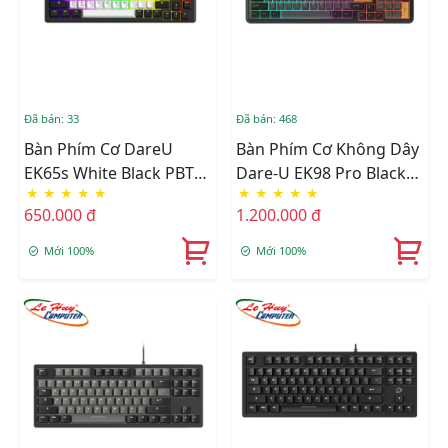
Đã bán: 33
Đã bán: 468
Bàn Phím Cơ DareU
Bàn Phím Cơ Không Dây
EK65s White Black PBT
Dare-U EK98 Pro Black
★
★
★
★
★
★
★
★
★
★
Dream Switch
Golden
650.000 đ
1.200.000 đ
Mới 100%
Mới 100%