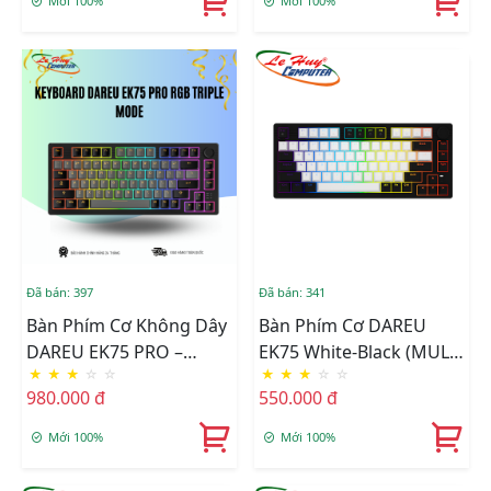
Mới 100%
Mới 100%
Đã bán: 397
Đã bán: 341
Bàn Phím Cơ Không Dây
Bàn Phím Cơ DAREU
DAREU EK75 PRO –
EK75 White-Black (MULTI
★
★
★
☆
☆
★
★
★
☆
☆
BLACK GOLDEN (Triple
LED) (Switch: Dream /
980.000 đ
550.000 đ
Mode, Gasket Mount,
Firefly )
RGB) Dream Switch
Mới 100%
Mới 100%