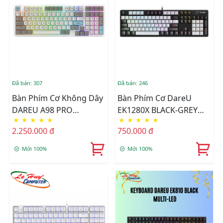
Đã bán: 307
Đã bán: 246
Bàn Phím Cơ Không Dây
Bàn Phím Cơ DareU
DAREU A98 PRO
EK1280X BLACK-GREY
★
★
★
★
★
★
★
★
★
★
TIMELESS (Linear/Tactile
MULTI LED (Blue Switch)
2.250.000 đ
750.000 đ
Switch)
Mới 100%
Mới 100%