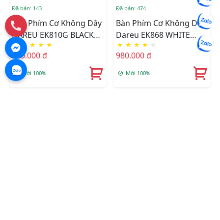
Đã bán: 143
Đã bán: 474
Bàn Phím Cơ Không Dây
Bàn Phím Cơ Không Dây
DAREU EK810G BLACK
Dareu EK868 WHITE
★
★
★
★
★
★
★
★
★
☆
(Blue/Brown/Red D
68KEY (Brown/Red
750.000 đ
980.000 đ
Switch) ICE BLUE
Switch)
Backlight
Mới 100%
Mới 100%