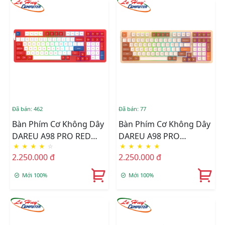
Đã bán: 462
Đã bán: 77
Bàn Phím Cơ Không Dây
Bàn Phím Cơ Không Dây
DAREU A98 PRO RED
DAREU A98 PRO
★
★
★
★
☆
★
★
★
★
★
WAVE (Linear/Tactile
TIRAMISU (Linear/Tactile
2.250.000 đ
2.250.000 đ
Switch)
Switch)
Mới 100%
Mới 100%