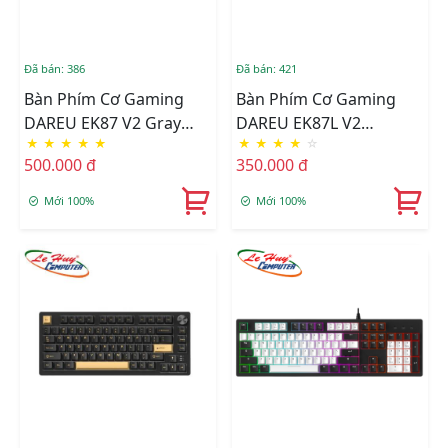
Đã bán: 386
Đã bán: 421
Bàn Phím Cơ Gaming
Bàn Phím Cơ Gaming
DAREU EK87 V2 Gray
DAREU EK87L V2
★
★
★
★
★
★
★
★
★
☆
Black Dream Switch
(DREAM Switch – NO
500.000 đ
350.000 đ
LED)
Mới 100%
Mới 100%