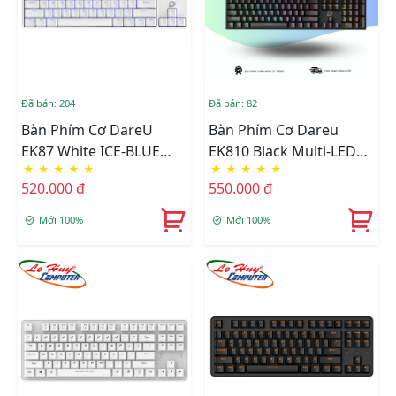
Đã bán: 204
Đã bán: 82
Bàn Phím Cơ DareU
Bàn Phím Cơ Dareu
EK87 White ICE-BLUE
EK810 Black Multi-LED
★
★
★
★
★
★
★
★
★
★
LED (Brown/Red/Blue
(Blue/Red/Brown Switch)
520.000 đ
550.000 đ
Switch)
Mới 100%
Mới 100%