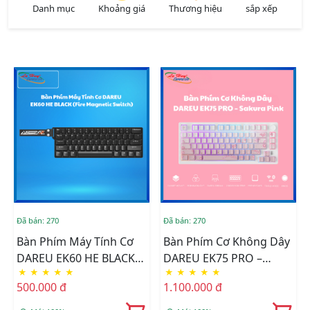
Danh mục
Khoảng giá
Thương hiệu
sắp xếp
Đã bán: 270
Đã bán: 270
Bàn Phím Máy Tính Cơ
Bàn Phím Cơ Không Dây
DAREU EK60 HE BLACK
DAREU EK75 PRO –
★
★
★
★
★
★
★
★
★
★
(Fire Magnetic Switch)
Sakura Pink RGB (Dream
500.000 đ
1.100.000 đ
Switch)