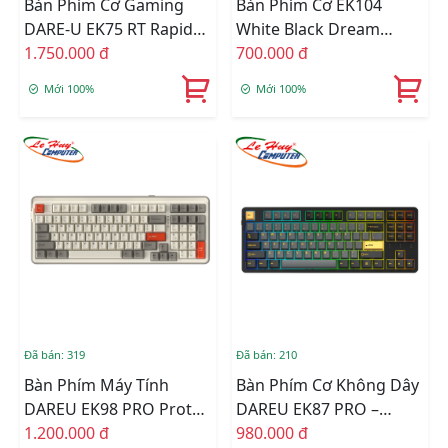
Bàn Phím Cơ Gaming
Bàn Phím Cơ EK104
DARE-U EK75 RT Rapid
White Black Dream
Trigger RGB
1.750.000 đ
Switch
700.000 đ
Mới 100%
Mới 100%
Đã bán: 319
Đã bán: 210
Bàn Phím Máy Tính
Bàn Phím Cơ Không Dây
DAREU EK98 PRO Proto
DAREU EK87 PRO –
Dream Switch
1.200.000 đ
BLACK GOLDEN
980.000 đ