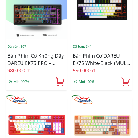
Đã bán: 397
Đã bán: 341
Bàn Phím Cơ Không Dây
Bàn Phím Cơ DAREU
DAREU EK75 PRO –
EK75 White-Black (MULTI
BLACK GOLDEN (Triple
980.000 đ
LED) (Switch: Dream /
550.000 đ
Mode, Gasket Mount,
Firefly )
Mới 100%
Mới 100%
RGB) Dream Switch