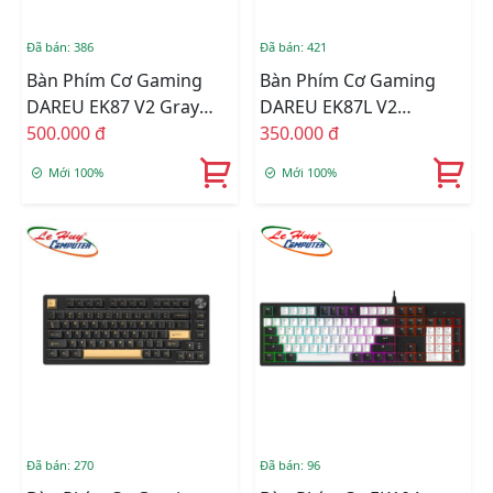
Đã bán: 386
Đã bán: 421
Bàn Phím Cơ Gaming
Bàn Phím Cơ Gaming
DAREU EK87 V2 Gray
DAREU EK87L V2
Black Dream Switch
500.000 đ
(DREAM Switch – NO
350.000 đ
LED)
Mới 100%
Mới 100%
Đã bán: 270
Đã bán: 96