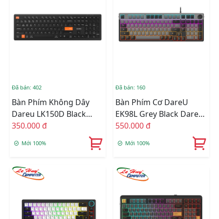
Đã bán: 402
Đã bán: 160
Bàn Phím Không Dây
Bàn Phím Cơ DareU
Dareu LK150D Black
EK98L Grey Black DareU
Orange (Dual Mode,
350.000 đ
Dream Switch
550.000 đ
Scissor Switch)
Mới 100%
Mới 100%