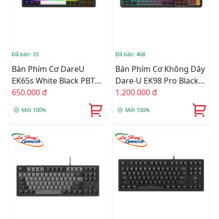
Đã bán: 33
Đã bán: 468
Bàn Phím Cơ DareU
Bàn Phím Cơ Không Dây
EK65s White Black PBT
Dare-U EK98 Pro Black
Dream Switch
650.000 đ
Golden
1.200.000 đ
Mới 100%
Mới 100%