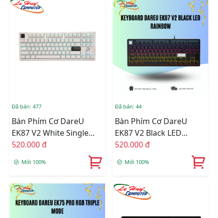
Đã bán: 477
Đã bán: 44
Bàn Phím Cơ DareU
Bàn Phím Cơ DareU
EK87 V2 White Single
EK87 V2 Black LED
Blue (Blue/ Brown/ Red
520.000 đ
Rainbow (Blue/ Brown/
520.000 đ
D Switch)
Red D Switch)
Mới 100%
Mới 100%