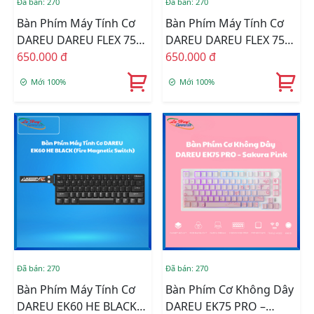
Đã bán: 270
Đã bán: 270
Bàn Phím Máy Tính Cơ
Bàn Phím Máy Tính Cơ
DAREU DAREU FLEX 75
DAREU DAREU FLEX 75
Black Grey
650.000 đ
White Black
650.000 đ
Mới 100%
Mới 100%
Đã bán: 270
Đã bán: 270
Bàn Phím Máy Tính Cơ
Bàn Phím Cơ Không Dây
DAREU EK60 HE BLACK
DAREU EK75 PRO –