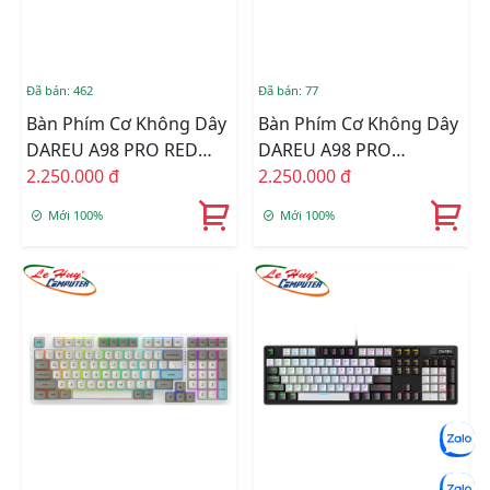
Đã bán: 462
Đã bán: 77
Bàn Phím Cơ Không Dây
Bàn Phím Cơ Không Dây
DAREU A98 PRO RED
DAREU A98 PRO
WAVE (Linear/Tactile
2.250.000 đ
TIRAMISU (Linear/Tactile
2.250.000 đ
Switch)
Switch)
Mới 100%
Mới 100%