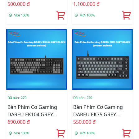
(Fire Magnetic Switch)
500.000 đ
Sakura Pink RGB (Dream
1.100.000 đ
Switch)
Mới 100%
Mới 100%
Đã bán: 270
Đã bán: 270
Bàn Phím Cơ Gaming
Bàn Phím Cơ Gaming
DAREU EK104 GREY
DAREU EK75 GREY
BLACK (Dream Switch)
690.000 đ
BLACK (Dream Switch)
550.000 đ
Mới 100%
Mới 100%