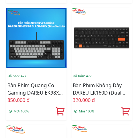
Đã bán: 477
Đã bán: 477
Bàn Phím Quang Cơ
Bàn Phím Không Dây
Gaming DAREU EK98X
DAREU LK160D (Dual
PBT BLACK-GREY
850.000 đ
Mode, Scissor Switch)
320.000 đ
(WATERPROOF, OPTICAL
Mới 100%
Mới 100%
BLUE SWITCH, MULTI
LED)