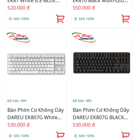
EK87 White ICE-BLUE
EK810 Black Multi-LED
LED (Brown/Red/Blue
520.000 đ
(Blue/Red/Brown Switch)
550.000 đ
Switch)
Mới 100%
Mới 100%
Đã bán: 494
Đã bán: 485
Bàn Phím Cơ Không Dây
Bàn Phím Cơ Không Dây
DAREU EK807G White
DAREU EK807G BLACK
(Blue/Brown/Red D
530.000 đ
(Blue/Brown/Red D
530.000 đ
Switch)
Switch)
Mới 100%
Mới 100%