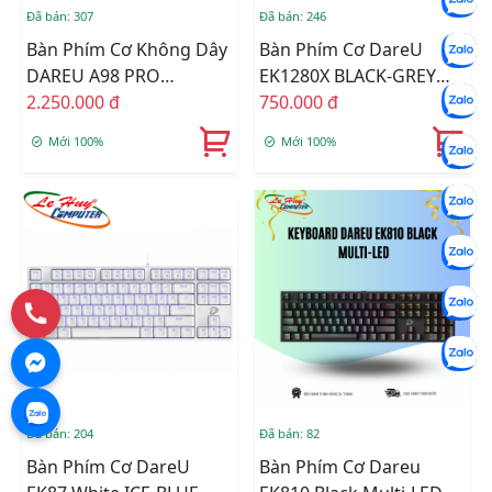
Đã bán: 307
Đã bán: 246
Bàn Phím Cơ Không Dây
Bàn Phím Cơ DareU
DAREU A98 PRO
EK1280X BLACK-GREY
TIMELESS (Linear/Tactile
2.250.000 đ
MULTI LED (Blue Switch)
750.000 đ
Switch)
Mới 100%
Mới 100%
Đã bán: 204
Đã bán: 82
Bàn Phím Cơ DareU
Bàn Phím Cơ Dareu