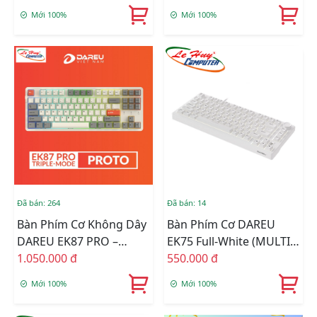
Mới 100%
Mới 100%
Đã bán: 264
Đã bán: 14
Bàn Phím Cơ Không Dây
Bàn Phím Cơ DAREU
DAREU EK87 PRO –
EK75 Full-White (MULTI
PROTO (Triple Mode,
1.050.000 đ
LED) (Switch: Dream /
550.000 đ
Cherry PBT Double Shot,
Firefly )
Mới 100%
Mới 100%
Gasket Mount, RGB)