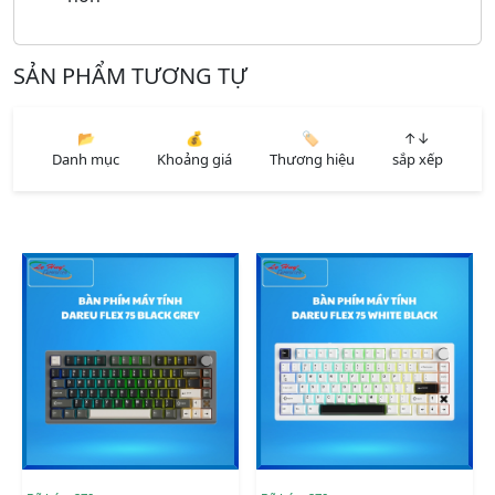
SẢN PHẨM TƯƠNG TỰ
📂
💰
🏷️
↑↓
Danh mục
Khoảng giá
Thương hiệu
sắp xếp