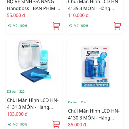
BỘ VỆ SINH ĐA NĂNG
Chùi Màn Hình LCD HN-
Handboss - BÀN PHÍM -
4135 3 MÓN - Hàng
TIVI -KIẾNG -XE HƠI
55.000 đ
Nhập Khẩu
110.000 đ
Mới 100%
Mới 100%
Đã bán: 322
Chùi Màn Hình LCD HN-
Đã bán: 114
4131 3 MÓN - Hàng
Chùi Màn Hình LCD HN-
Nhập Khẩu
103.000 đ
4130 3 MÓN - Hàng
Nhập Khẩu
86.000 đ
Mới 100%