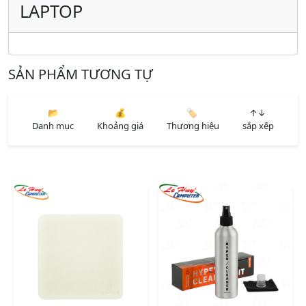
LAPTOP
SẢN PHẨM TƯƠNG TỰ
📂
💰
🏷️
↑↓
Danh mục
Khoảng giá
Thương hiệu
sắp xếp