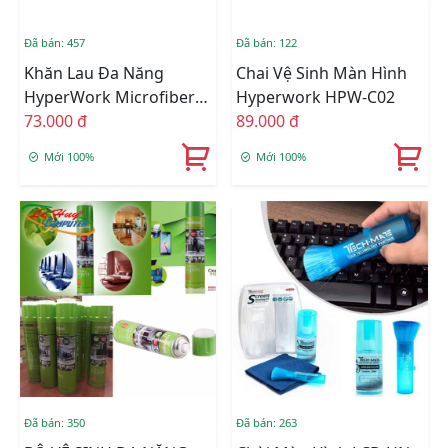
Đã bán: 457
Đã bán: 122
Khăn Lau Đa Năng
Chai Vệ Sinh Màn Hình
HyperWork Microfiber
Hyperwork HPW-C02
HC-01
73.000 đ
89.000 đ
Mới 100%
Mới 100%
Đã bán: 350
Đã bán: 263