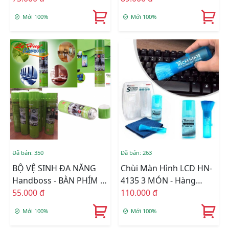
Mới 100%
Mới 100%
Đã bán: 350
Đã bán: 263
BỘ VỆ SINH ĐA NĂNG
Chùi Màn Hình LCD HN-
Handboss - BÀN PHÍM -
4135 3 MÓN - Hàng
TIVI -KIẾNG -XE HƠI
55.000 đ
Nhập Khẩu
110.000 đ
Mới 100%
Mới 100%