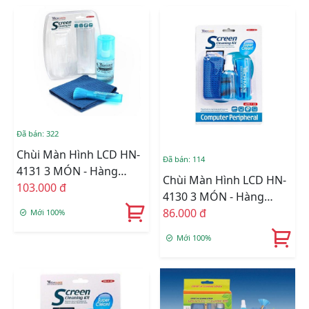
Đã bán: 322
Chùi Màn Hình LCD HN-
Đã bán: 114
4131 3 MÓN - Hàng
Chùi Màn Hình LCD HN-
Nhập Khẩu
103.000 đ
4130 3 MÓN - Hàng
Nhập Khẩu
86.000 đ
Mới 100%
Mới 100%