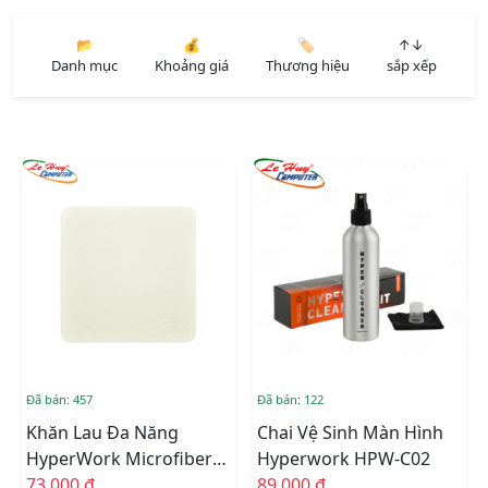
📂
💰
🏷️
↑↓
Danh mục
Khoảng giá
Thương hiệu
sắp xếp
Đã bán: 457
Đã bán: 122
Khăn Lau Đa Năng
Chai Vệ Sinh Màn Hình
HyperWork Microfiber
Hyperwork HPW-C02
HC-01
73.000 đ
89.000 đ