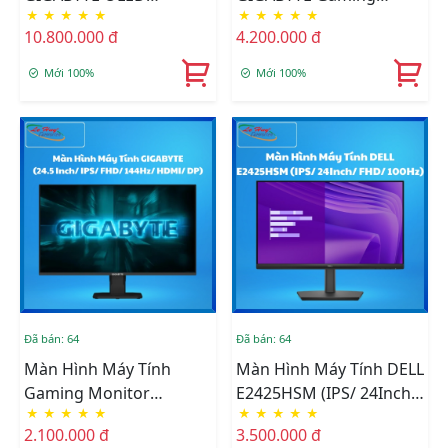
★
★
★
★
★
★
★
★
★
★
MO27Q2 (27 Inch - OLED
G27Q20 (27 Inch/ IPS/ 2K
10.800.000 đ
4.200.000 đ
- 2K - 240Hz - 0.03ms -
QHD/ 200Hz/ HDMI/ DP)
Speaker)
Mới 100%
Mới 100%
Đã bán: 64
Đã bán: 64
Màn Hình Máy Tính
Màn Hình Máy Tính DELL
Gaming Monitor
E2425HSM (IPS/ 24Inch/
★
★
★
★
★
★
★
★
★
★
Gigabyte GS25F14 (24.5
FHD/ 100Hz)
2.100.000 đ
3.500.000 đ
Inch/ IPS/ FHD/ 144Hz/