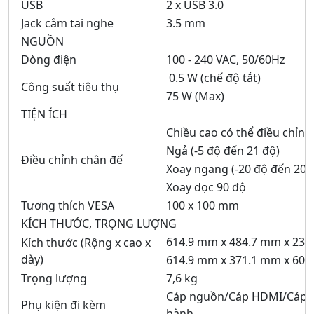
USB
2 x USB 3.0
Jack cắm tai nghe
3.5 mm
NGUỒN
Dòng điện
100 - 240 VAC, 50/60Hz
0.5 W (chế độ tắt)
Công suất tiêu thụ
75 W (Max)
TIỆN ÍCH
Chiều cao có thể điều chỉn
Ngả (-5 độ đến 21 độ)
Điều chỉnh chân đế
Xoay ngang (-20 độ đến 20đ
Xoay dọc 90 độ
Tương thích VESA
100 x 100 mm
KÍCH THƯỚC, TRỌNG LƯỢNG
614.9 mm x 484.7 mm x 236
Kích thước (Rộng x cao x
dày)
614.9 mm x 371.1 mm x 60 
Trọng lượng
7,6 kg
Cáp nguồn/Cáp HDMI/Cáp 
Phụ kiện đi kèm
hành