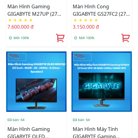
Màn Hình Gaming
Màn Hình Cong
GIGABYTE M27UP (27
GIGABYTE GS27FC2 (27
★
★
★
★
★
★
★
★
★
★
Inch/ IPS/ UHD/ Max
Inch/ VA/ FHD/ 240Hz/
7.600.000 đ
3.150.000 đ
160Hz/ HDMI/ DP/ Có
HDMI/ DP)
Loa)
Mới 100%
Mới 100%
Đã bán: 64
Đã bán: 64
Màn Hình Gaming
Màn Hình Máy Tính
GIGABYTE OLED
GIGABYTE Gaming