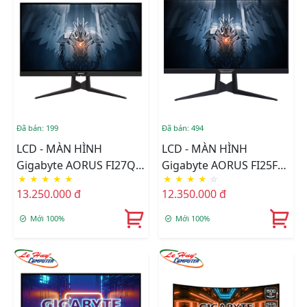
Đã bán: 199
Đã bán: 494
LCD - MÀN HÌNH
LCD - MÀN HÌNH
Gigabyte AORUS FI27Q
Gigabyte AORUS FI25F
★
★
★
★
★
★
★
★
★
☆
Gaming 27" IPS 2K
24.5Inch FHD IPS
13.250.000 đ
12.350.000 đ
165Hz FreeSync HDR
Chuyên Game
Chuyên Game
Mới 100%
Mới 100%