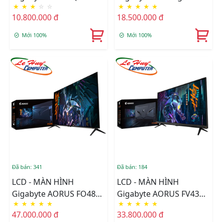
★
★
★
☆
☆
★
★
★
★
★
34inch WQHD 144Hz
28" UHD 144Hz
10.800.000 đ
18.500.000 đ
1ms IPS Loa
Mới 100%
Mới 100%
Đã bán: 341
Đã bán: 184
LCD - MÀN HÌNH
LCD - MÀN HÌNH
Gigabyte AORUS FO48U
Gigabyte AORUS FV43U
★
★
★
★
★
★
★
★
★
★
Gaming 48 Inch UHD
43inch 144Hz UHD VA
47.000.000 đ
33.800.000 đ
OLED 120Hz Loa (15Wx2
Loa (12W X2)