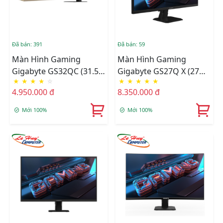
Đã bán: 391
Đã bán: 59
Màn Hình Gaming
Màn Hình Gaming
Gigabyte GS32QC (31.5
Gigabyte GS27Q X (27
★
★
★
★
☆
★
★
★
★
★
Inch/ 2560 X 1440/ 300
Inch/ 2560 X 1440/ 300
4.950.000 đ
8.350.000 đ
Cd/m2/ 1ms/ 170Hz/
Cd/m2/ 1ms/ 240Hz)
Curved)
Mới 100%
Mới 100%