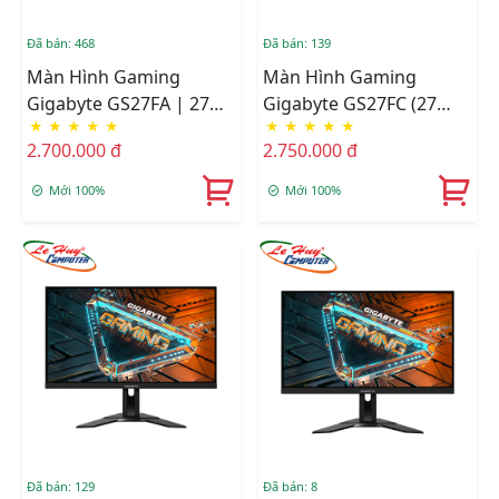
Đã bán: 468
Đã bán: 139
Màn Hình Gaming
Màn Hình Gaming
Gigabyte GS27FA | 27
Gigabyte GS27FC (27
★
★
★
★
★
★
★
★
★
★
Inch, Full HD, IPS, 180Hz,
Inch/FHD/VA/180Hz/1ms/Co
2.700.000 đ
2.750.000 đ
1ms
Mới 100%
Mới 100%
Đã bán: 129
Đã bán: 8