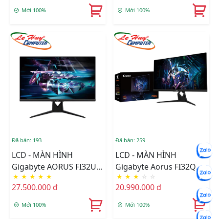
+ 20Wx1)
Mới 100%
Mới 100%
Đã bán: 193
Đã bán: 259
LCD - MÀN HÌNH
LCD - MÀN HÌNH
Gigabyte AORUS FI32U
Gigabyte Aorus FI32Q
★
★
★
★
★
★
★
★
☆
☆
31.5 Inch UHD 144Hz SS
31.5 Inch QHD IPS 165Hz
27.500.000 đ
20.990.000 đ
IPS Gaming
Mới 100%
Mới 100%