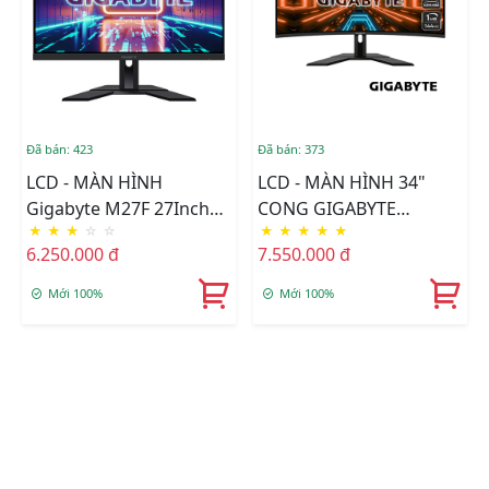
Đã bán: 423
Đã bán: 373
LCD - MÀN HÌNH
LCD - MÀN HÌNH 34"
Gigabyte M27F 27Inch
CONG GIGABYTE
★
★
★
☆
☆
★
★
★
★
★
FHD IPS 144Hz 1ms
G34WQC A 2K 144Hz
6.250.000 đ
7.550.000 đ
Freesync Gaming
Chuyên Game
Mới 100%
Mới 100%