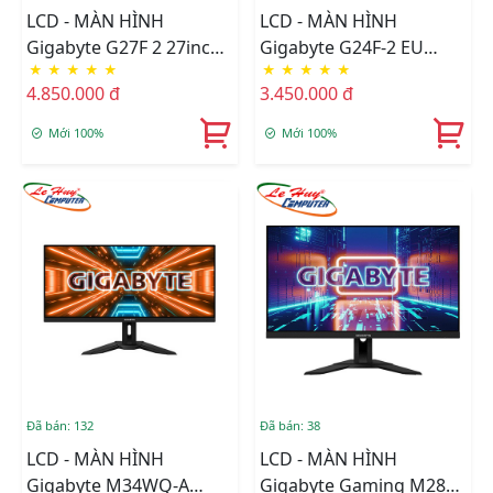
LCD - MÀN HÌNH
LCD - MÀN HÌNH
Gigabyte G27F 2 27inch
Gigabyte G24F-2 EU
★
★
★
★
★
★
★
★
★
★
FullHD 165Hz 1ms IPS
24inch FullHD 165Hz
4.850.000 đ
3.450.000 đ
1ms IPS
Mới 100%
Mới 100%
Đã bán: 132
Đã bán: 38
LCD - MÀN HÌNH
LCD - MÀN HÌNH
Gigabyte M34WQ-A
Gigabyte Gaming M28U