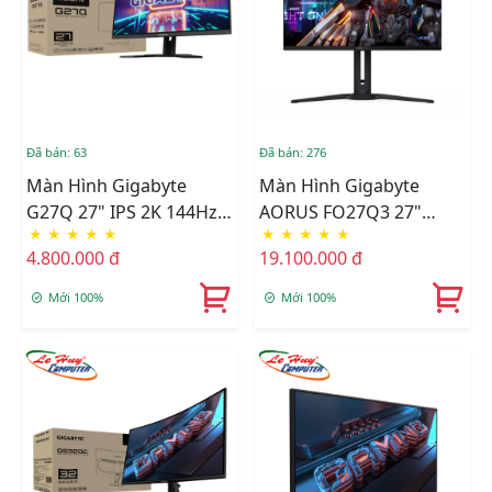
Đã bán: 63
Đã bán: 276
Màn Hình Gigabyte
Màn Hình Gigabyte
G27Q 27" IPS 2K 144Hz
AORUS FO27Q3 27"
★
★
★
★
★
★
★
★
★
★
Chuyên Game
OLED 2K 360Hz Chuyên
4.800.000 đ
19.100.000 đ
Game
Mới 100%
Mới 100%