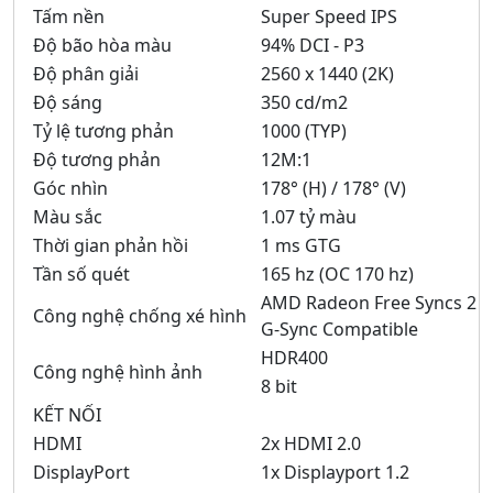
Tấm nền
Super Speed IPS
Độ bão hòa màu
94% DCI - P3
Độ phân giải
2560 x 1440 (2K)
Độ sáng
350 cd/m2
Tỷ lệ tương phản
1000 (TYP)
Độ tương phản
12M:1
Góc nhìn
178° (H) / 178° (V)
Màu sắc
1.07 tỷ màu
Thời gian phản hồi
1 ms GTG
Tần số quét
165 hz (OC 170 hz)
AMD Radeon Free Syncs 2
Công nghệ chống xé hình
G-Sync Compatible
HDR400
Công nghệ hình ảnh
8 bit
KẾT NỐI
HDMI
2x HDMI 2.0
DisplayPort
1x Displayport 1.2