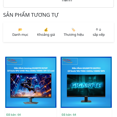
SẢN PHẨM TƯƠNG TỰ
📂
💰
🏷️
↑↓
Danh mục
Khoảng giá
Thương hiệu
sắp xếp
Đã bán: 64
Đã bán: 64