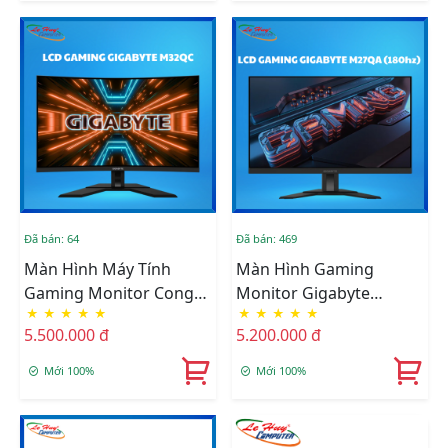
Đã bán: 64
Đã bán: 469
Màn Hình Máy Tính
Màn Hình Gaming
Gaming Monitor Cong
Monitor Gigabyte
★
★
★
★
★
★
★
★
★
★
GIGABYTE M32QC (31.5
M27QA (27
5.500.000 đ
5.200.000 đ
Inch - QHD - VA - 165Hz)
Inch/QHD/IPS/180hz/1ms)
Mới 100%
Mới 100%