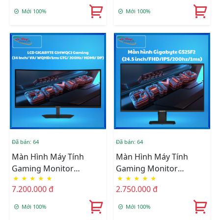
HDMI/ DP)
Mới 100%
Mới 100%
Đã bán: 64
Đã bán: 64
Màn Hình Máy Tính
Màn Hình Máy Tính
Gaming Monitor
Gaming Monitor
★
★
★
★
★
★
★
★
★
★
Gigabyte G34WQC2 (34
Gigabyte GS25F2 (24.5
7.200.000 đ
2.750.000 đ
Inch/ VA/ WQHD/1ms
Inch/ FHD/ IPS/ 200hz/
GTG/ 200Hz/ HDMI/ DP)
1ms/ HDMI/ DP)
Mới 100%
Mới 100%