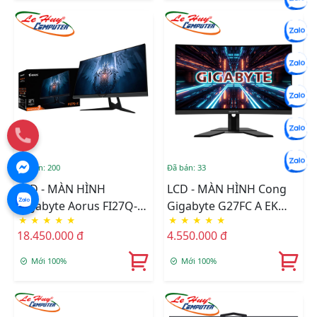
Đã bán: 200
Đã bán: 33
LCD - MÀN HÌNH
LCD - MÀN HÌNH Cong
Gigabyte Aorus FI27Q-X
Gigabyte G27FC A EK
★
★
★
★
★
★
★
★
★
★
27 Inch 2K IPS 240Hz
27Inch FHD VA 165Hz
18.450.000 đ
4.550.000 đ
(OC 170Hz)
Mới 100%
Mới 100%