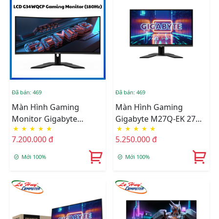
Đã bán: 469
Đã bán: 469
Màn Hình Gaming
Màn Hình Gaming
Monitor Gigabyte
Gigabyte M27Q-EK 27
★
★
★
★
★
★
★
★
★
★
G34WQCP (34 Inch/ 3440
Inch QHD 2K IPS 170Hz
7.200.000 đ
5.250.000 đ
X 1440/ VA/ 180Hz 1ms)
0.5ms Freesync
Mới 100%
Mới 100%