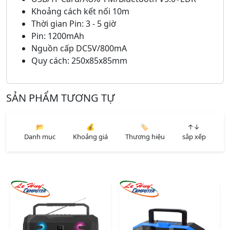
Khoảng cách kết nối 10m
Thời gian Pin: 3 - 5 giờ
Pin: 1200mAh
Nguồn cấp DC5V/800mA
Quy cách: 250x85x85mm
SẢN PHẨM TƯƠNG TỰ
📂
💰
🏷️
↑↓
Danh mục
Khoảng giá
Thương hiệu
sắp xếp