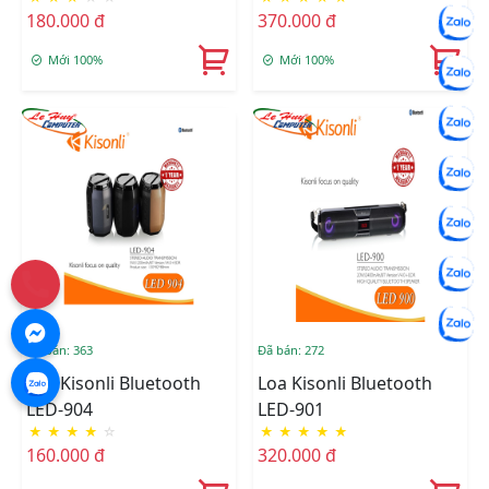
180.000 đ
370.000 đ
Mới 100%
Mới 100%
Đã bán: 363
Đã bán: 272
Loa Kisonli Bluetooth
Loa Kisonli Bluetooth
LED-904
LED-901
★
★
★
★
☆
★
★
★
★
★
160.000 đ
320.000 đ