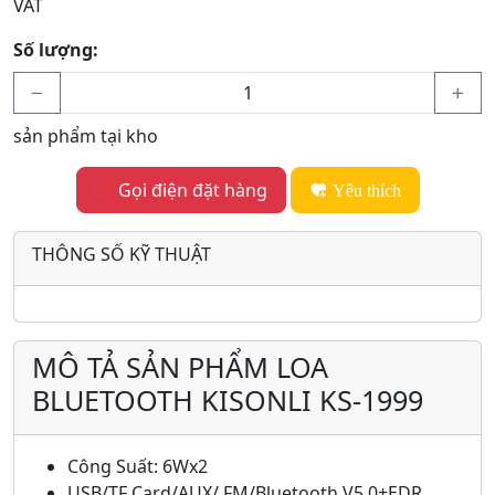
VAT
Số lượng:
sản phẩm tại kho
Gọi điện đặt hàng
Yêu thích
THÔNG SỐ KỸ THUẬT
MÔ TẢ SẢN PHẨM LOA
BLUETOOTH KISONLI KS-1999
Công Suất: 6Wx2
USB/TF Card/AUX/ FM/Bluetooth V5.0+EDR