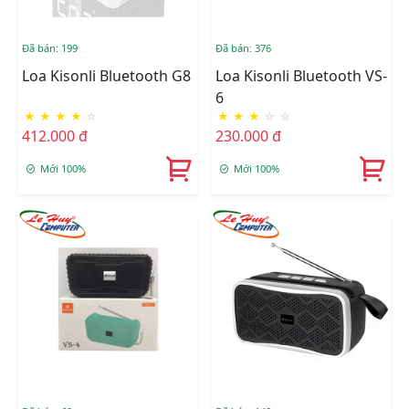
Đã bán: 199
Đã bán: 376
Loa Kisonli Bluetooth G8
Loa Kisonli Bluetooth VS-
6
★
★
★
★
☆
★
★
★
☆
☆
412.000 đ
230.000 đ
Mới 100%
Mới 100%