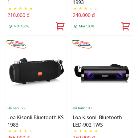
1
1993
★
★
★
★
★
★
★
★
☆
☆
210.000 đ
240.000 đ
Mới 100%
Mới 100%
Đã bán: 366
Đã bán: 100
Loa Kisonli Bluetooth KS-
Loa Kisonli Bluetooth
1983
LED-902 TWS
★
★
★
★
☆
★
★
★
★
★
255.000 đ
250.000 đ