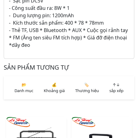
- Sạc pin DC5V
- Công suất đầu ra: 8W * 1
- Dung lượng pin: 1200mAh
- Kích thước sản phẩm: 400 * 78 * 78mm
- Thẻ TF, USB * Bluetooth * AUX * Cuộc gọi rảnh tay
* FM (Ăng ten siêu FM tích hợp) * Giá đỡ điện thoại
*dây đeo
SẢN PHẨM TƯƠNG TỰ
📂
💰
🏷️
↑↓
Danh mục
Khoảng giá
Thương hiệu
sắp xếp