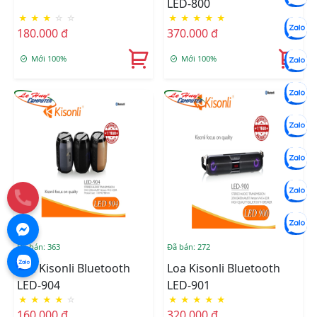
LED-800
★
★
★
☆
☆
★
★
★
★
★
180.000 đ
370.000 đ
Mới 100%
Mới 100%
Đã bán: 363
Đã bán: 272
Loa Kisonli Bluetooth
Loa Kisonli Bluetooth
LED-904
LED-901
★
★
★
★
☆
★
★
★
★
★
160.000 đ
320.000 đ