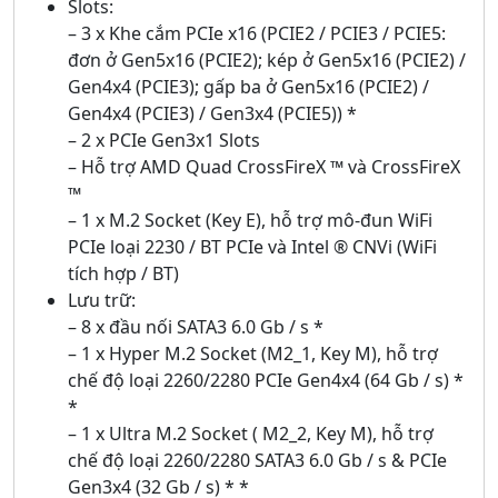
Slots:
– 3 x Khe cắm PCIe x16 (PCIE2 / PCIE3 / PCIE5:
đơn ở Gen5x16 (PCIE2); kép ở Gen5x16 (PCIE2) /
Gen4x4 (PCIE3); gấp ba ở Gen5x16 (PCIE2) /
Gen4x4 (PCIE3) / Gen3x4 (PCIE5)) *
– 2 x PCIe Gen3x1 Slots
– Hỗ trợ AMD Quad CrossFireX ™ và CrossFireX
™
– 1 x M.2 Socket (Key E), hỗ trợ mô-đun WiFi
PCIe loại 2230 / BT PCIe và Intel ® CNVi (WiFi
tích hợp / BT)
Lưu trữ:
– 8 x đầu nối SATA3 6.0 Gb / s *
– 1 x Hyper M.2 Socket (M2_1, Key M), hỗ trợ
chế độ loại 2260/2280 PCIe Gen4x4 (64 Gb / s) *
*
– 1 x Ultra M.2 Socket ( M2_2, Key M), hỗ trợ
chế độ loại 2260/2280 SATA3 6.0 Gb / s & PCIe
Gen3x4 (32 Gb / s) * *