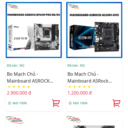
Đã bán: 362
Đã bán: 362
Bo Mạch Chủ -
Bo Mạch Chủ -
Mainboard ASROCK
Mainboard ASRock
★
★
★
★
★
★
★
★
★
★
B760M PRO RS/D5
A520M-HVS (Chipset
2.900.000 đ
1.200.000 đ
AMD A520, Socket AM4,
DDR4 64GB, M-ATX)
Mới 100%
Mới 100%