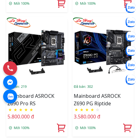
Mới 100%
Mới 100%
Đã bán: 219
Đã bán: 302
Mainboard ASROCK
Mainboard ASROCK
Z690 Pro RS
Z690 PG Riptide
★
★
★
★
★
★
★
★
★
☆
5.800.000 đ
3.580.000 đ
Mới 100%
Mới 100%