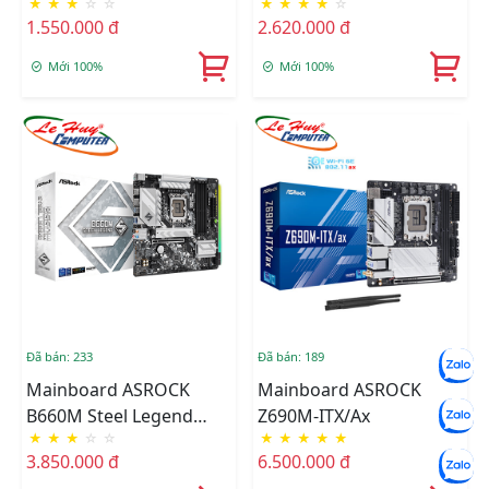
★
★
★
☆
☆
★
★
★
★
☆
1.550.000 đ
2.620.000 đ
Mới 100%
Mới 100%
Đã bán: 233
Đã bán: 189
Mainboard ASROCK
Mainboard ASROCK
B660M Steel Legend
Z690M-ITX/ax
★
★
★
☆
☆
★
★
★
★
★
DDR4
3.850.000 đ
6.500.000 đ