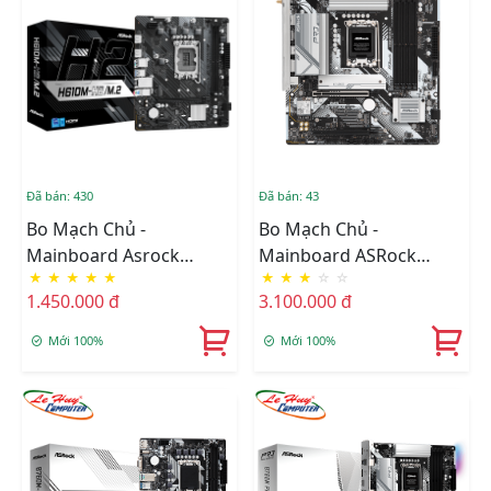
Đã bán: 430
Đã bán: 43
Bo Mạch Chủ -
Bo Mạch Chủ -
Mainboard Asrock
Mainboard ASRock
★
★
★
★
★
★
★
★
☆
☆
H610M-H2/M.2 DDR4
B760M Pro Rs Wifi DDR5
1.450.000 đ
3.100.000 đ
Mới 100%
Mới 100%