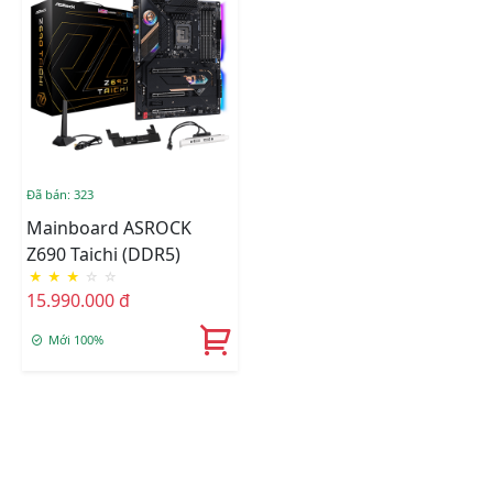
Đã bán: 323
Mainboard ASROCK
Z690 Taichi (DDR5)
★
★
★
☆
☆
15.990.000 đ
Mới 100%