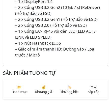
– 1 x DisplayPort 1.4
– 2 x Cổng USB 3.2 Gen2 (10 Gb / s) (ReDriver)
(Hỗ trợ Bảo vệ ESD)
– 2 x Cổng USB 3.2 Gen1 (Hỗ trợ Bảo vệ ESD)
– 2 x Cổng USB 2.0 (Hỗ trợ Bảo vệ ESD)
– 1 x Cổng LAN RJ-45 với đèn LED (LED ACT /
LINK và LED SPEED)
– 1 x Nút Flashback BIOS
– Giắc cắm âm thanh HD: Đường vào / Loa
trước / Micrô
SẢN PHẨM TƯƠNG TỰ
📂
💰
🏷️
↑↓
Danh mục
Khoảng giá
Thương hiệu
sắp xếp