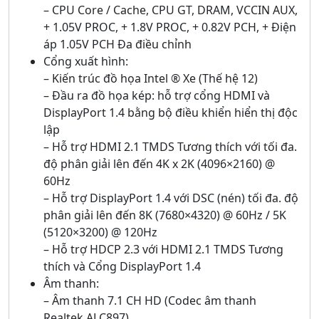
– CPU Core / Cache, CPU GT, DRAM, VCCIN AUX,
+ 1.05V PROC, + 1.8V PROC, + 0.82V PCH, + Điện
áp 1.05V PCH Đa điều chỉnh
Cổng xuất hình:
– Kiến trúc đồ họa Intel ® Xe (Thế hệ 12)
– Đầu ra đồ họa kép: hỗ trợ cổng HDMI và
DisplayPort 1.4 bằng bộ điều khiển hiển thị độc
lập
– Hỗ trợ HDMI 2.1 TMDS Tương thích với tối đa.
độ phân giải lên đến 4K x 2K (4096×2160) @
60Hz
– Hỗ trợ DisplayPort 1.4 với DSC (nén) tối đa. độ
phân giải lên đến 8K (7680×4320) @ 60Hz / 5K
(5120×3200) @ 120Hz
– Hỗ trợ HDCP 2.3 với HDMI 2.1 TMDS Tương
thích và Cổng DisplayPort 1.4
Âm thanh:
– Âm thanh 7.1 CH HD (Codec âm thanh
Realtek ALC897)