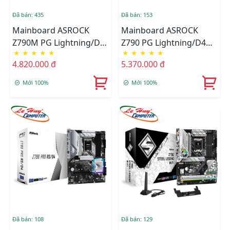
Đã bán: 435
Đã bán: 153
Mainboard ASROCK
Mainboard ASROCK
Z790M PG Lightning/D4
Z790 PG Lightning/D4
★
★
★
★
★
★
★
★
★
★
DDR4
DDR4
4.820.000 đ
5.370.000 đ
Mới 100%
Mới 100%
Đã bán: 108
Đã bán: 129