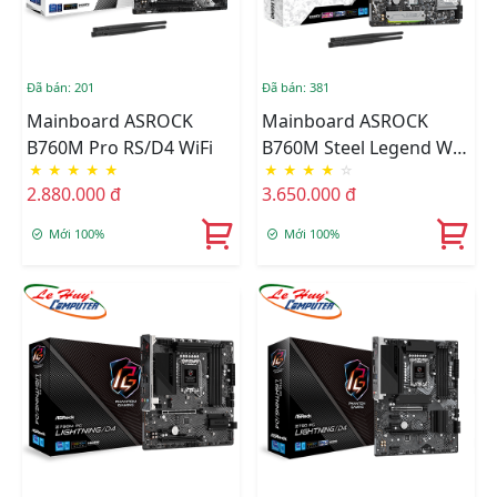
Đã bán: 201
Đã bán: 381
Mainboard ASROCK
Mainboard ASROCK
B760M Pro RS/D4 WiFi
B760M Steel Legend WiFi
★
★
★
★
★
★
★
★
★
☆
DDR5
2.880.000 đ
3.650.000 đ
Mới 100%
Mới 100%