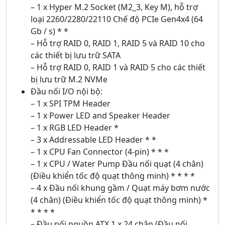
– 1 x Hyper M.2 Socket (M2_3, Key M), hỗ trợ
loại 2260/2280/22110 Chế độ PCIe Gen4x4 (64
Gb / s) * *
– Hỗ trợ RAID 0, RAID 1, RAID 5 và RAID 10 cho
các thiết bị lưu trữ SATA
– Hỗ trợ RAID 0, RAID 1 và RAID 5 cho các thiết
bị lưu trữ M.2 NVMe
Đầu nối I/O nội bộ:
– 1 x SPI TPM Header
– 1 x Power LED and Speaker Header
– 1 x RGB LED Header *
– 3 x Addressable LED Header * *
– 1 x CPU Fan Connector (4-pin) * * *
– 1 x CPU / Water Pump Đầu nối quạt (4 chân)
(Điều khiển tốc độ quạt thông minh) * * * *
– 4 x Đầu nối khung gầm / Quạt máy bơm nước
(4 chân) (Điều khiển tốc độ quạt thông minh) *
* * * *
– Đầu nối nguồn ATX 1 x 24 chân (Đầu nối