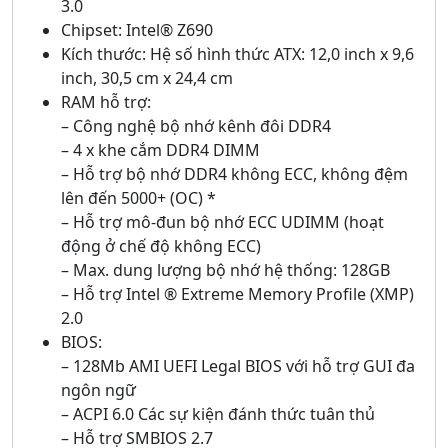
3.0
Chipset: Intel® Z690
Kích thước: Hệ số hình thức ATX: 12,0 inch x 9,6
inch, 30,5 cm x 24,4 cm
RAM hỗ trợ:
– Công nghệ bộ nhớ kênh đôi DDR4
– 4 x khe cắm DDR4 DIMM
– Hỗ trợ bộ nhớ DDR4 không ECC, không đệm
lên đến 5000+ (OC) *
– Hỗ trợ mô-đun bộ nhớ ECC UDIMM (hoạt
động ở chế độ không ECC)
– Max. dung lượng bộ nhớ hệ thống: 128GB
– Hỗ trợ Intel ® Extreme Memory Profile (XMP)
2.0
BIOS:
– 128Mb AMI UEFI Legal BIOS với hỗ trợ GUI đa
ngôn ngữ
– ACPI 6.0 Các sự kiện đánh thức tuân thủ
– Hỗ trợ SMBIOS 2.7