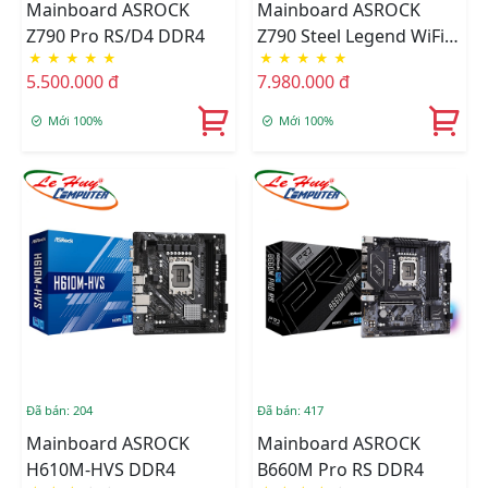
Mainboard ASROCK
Mainboard ASROCK
Z790 Pro RS/D4 DDR4
Z790 Steel Legend WiFi
★
★
★
★
★
★
★
★
★
★
DDR5
5.500.000 đ
7.980.000 đ
Mới 100%
Mới 100%
Đã bán: 204
Đã bán: 417
Mainboard ASROCK
Mainboard ASROCK
H610M-HVS DDR4
B660M Pro RS DDR4