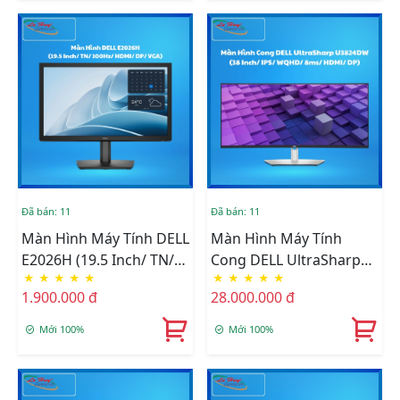
Đã bán: 11
Đã bán: 11
Màn Hình Máy Tính DELL
Màn Hình Máy Tính
E2026H (19.5 Inch/ TN/
Cong DELL UltraSharp
★
★
★
★
★
★
★
★
★
★
100Hz/ HDMI/ DP/ VGA)
U3824DW (38 Inch/ IPS/
1.900.000 đ
28.000.000 đ
WQHD/ 8ms/ HDMI/ DP)
Mới 100%
Mới 100%