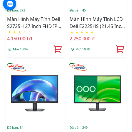
Đã bán: 272
Đã bán: 45
Màn Hình Máy Tính Dell
Màn Hình Máy Tính LCD
S2725H 27 Inch FHD IPS
Dell E2225HS (21.45 Inch
★
★
★
☆
☆
★
★
★
★
★
100hz 4ms
- FHD - VA - 75Hz)
4.150.000 đ
2.250.000 đ
Mới 100%
Mới 100%
Đã bán: 54
Đã bán: 249