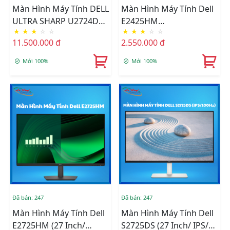
Màn Hình Máy Tính DELL
Màn Hình Máy Tính Dell
ULTRA SHARP U2724DE
E2425HM
★
★
★
☆
☆
★
★
★
☆
☆
(2K/IPS/120HZ)
(FHD/100HZ/IPS)
11.500.000 đ
2.550.000 đ
Mới 100%
Mới 100%
Đã bán: 247
Đã bán: 247
Màn Hình Máy Tính Dell
Màn Hình Máy Tính Dell
E2725HM (27 Inch/
S2725DS (27 Inch/ IPS/