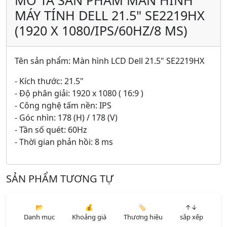
MÁY TÍNH DELL 21.5" SE2219HX
(1920 X 1080/IPS/60HZ/8 MS)
Tên sản phẩm: Màn hình LCD Dell 21.5" SE2219HX
- Kích thước: 21.5"
- Độ phân giải: 1920 x 1080 ( 16:9 )
- Công nghệ tấm nền: IPS
- Góc nhìn: 178 (H) / 178 (V)
- Tần số quét: 60Hz
- Thời gian phản hồi: 8 ms
SẢN PHẨM TƯƠNG TỰ
📂
💰
🏷️
↑↓
Danh mục
Khoảng giá
Thương hiệu
sắp xếp