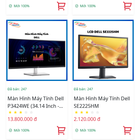
Mới 100%
Mới 100%
Đã bán: 247
Đã bán: 247
Màn Hình Máy Tính Dell
Màn Hình Máy Tính Dell
P3424WE (34.14 Inch -
SE2225HM
★
★
★
☆
☆
★
★
★
☆
☆
WQHD - IPS - 60Hz - 5ms
13.800.000 đ
2.120.000 đ
- USB TypeC - Curved)
Mới 100%
Mới 100%