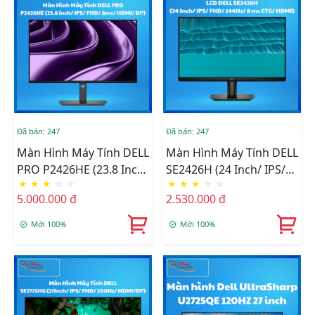
Đã bán: 247
Đã bán: 247
Màn Hình Máy Tính DELL
Màn Hình Máy Tính DELL
PRO P2426HE (23.8 Inch/
SE2426H (24 Inch/ IPS/
★
★
★
☆
☆
★
★
★
☆
☆
IPS/ FHD/ 8ms/ HDMI/
FHD/ 144Hz/ 8 Ms GTG/
5.000.000 đ
2.530.000 đ
DP)
HDMI)
Mới 100%
Mới 100%