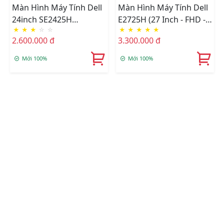
Màn Hình Máy Tính Dell
Màn Hình Máy Tính Dell
24inch SE2425H
E2725H (27 Inch - FHD -
★
★
★
☆
☆
★
★
★
★
★
(75Hz/VGA/HDMI/LED)
VA - 75Hz - 5ms)-Vat
2.600.000 đ
3.300.000 đ
3500k
Mới 100%
Mới 100%