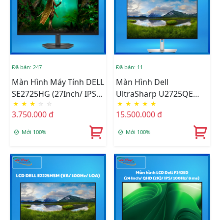
Đã bán: 247
Đã bán: 11
Màn Hình Máy Tính DELL
Màn Hình Dell
SE2725HG (27Inch/ IPS/
UltraSharp U2725QE
★
★
★
☆
☆
★
★
★
★
★
FHD/ 200Hz/ HDMI/DP)
120HZ 27 Inch
3.750.000 đ
15.500.000 đ
Mới 100%
Mới 100%