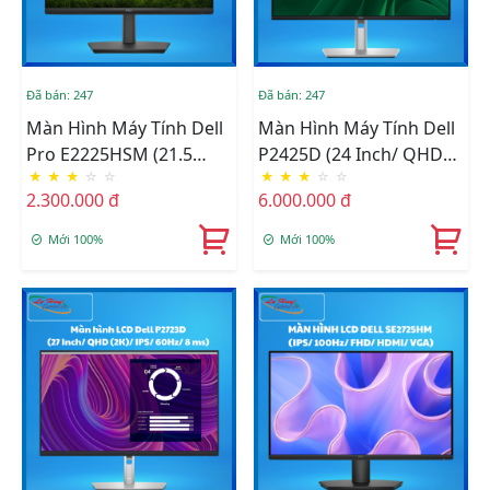
Đã bán: 247
Đã bán: 247
Màn Hình Máy Tính Dell
Màn Hình Máy Tính Dell
Pro E2225HSM (21.5
P2425D (24 Inch/ QHD
★
★
★
☆
☆
★
★
★
☆
☆
Inch/ VA/ 100Hz/ LOA)
(2K)/ IPS/ 100Hz/ 8 Ms)
2.300.000 đ
6.000.000 đ
Mới 100%
Mới 100%