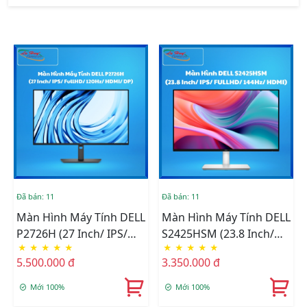
Đã bán: 11
Đã bán: 11
Màn Hình Máy Tính DELL
Màn Hình Máy Tính DELL
P2726H (27 Inch/ IPS/
S2425HSM (23.8 Inch/
★
★
★
★
★
★
★
★
★
★
FullHD/ 120Hz/ HDMI/
IPS/ FULLHD/ 144Hz/
5.500.000 đ
3.350.000 đ
DP)
HDMI)
Mới 100%
Mới 100%