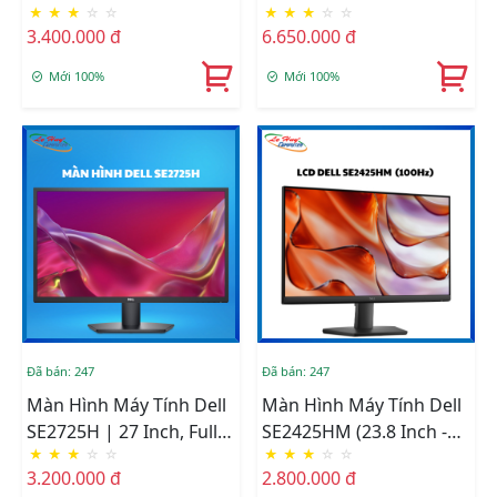
★
★
★
☆
☆
★
★
★
☆
☆
FullHD/ 5ms/ 100Hz/ IPS)
100Hz/ 2K/ HDMI/ DP)
3.400.000 đ
6.650.000 đ
Mới 100%
Mới 100%
Đã bán: 247
Đã bán: 247
Màn Hình Máy Tính Dell
Màn Hình Máy Tính Dell
SE2725H | 27 Inch, Full
SE2425HM (23.8 Inch -
★
★
★
☆
☆
★
★
★
☆
☆
HD, VA, 75Hz, 8ms, 250
IPS - FHD - 100Hz - 5ms)
3.200.000 đ
2.800.000 đ
Nits, HDMI+VGA, Phẳng