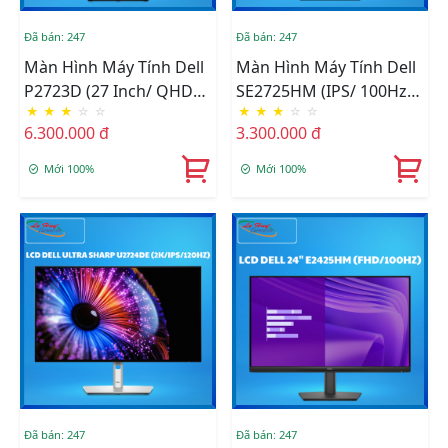
Đã bán: 247
Đã bán: 247
Màn Hình Máy Tính Dell
Màn Hình Máy Tính Dell
P2723D (27 Inch/ QHD
SE2725HM (IPS/ 100Hz/
★
★
★
☆
☆
★
★
★
☆
☆
(2K)/ IPS/ 60Hz/ 8 Ms)
FHD/ HDMI/ VGA)
6.300.000 đ
3.300.000 đ
Mới 100%
Mới 100%
Đã bán: 247
Đã bán: 247