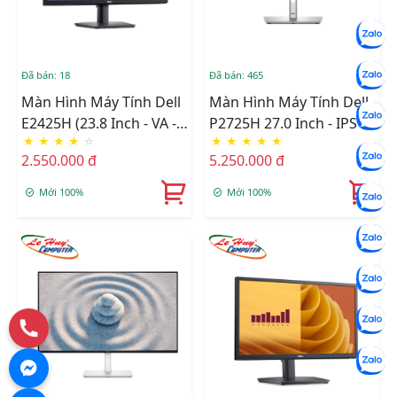
Đã bán: 18
Đã bán: 465
Màn Hình Máy Tính Dell
Màn Hình Máy Tính Dell
E2425H (23.8 Inch - VA -
P2725H 27.0 Inch - IPS -
★
★
★
★
☆
★
★
★
★
★
FHD - 5ms - 75Hz)
FHD - 100Hz - 5ms - USB
2.550.000 đ
5.250.000 đ
TypeC
Mới 100%
Mới 100%