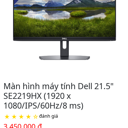
Màn hình máy tính Dell 21.5"
SE2219HX (1920 x
1080/IPS/60Hz/8 ms)
★
★
★
★
☆
đánh giá
3.450.000 đ