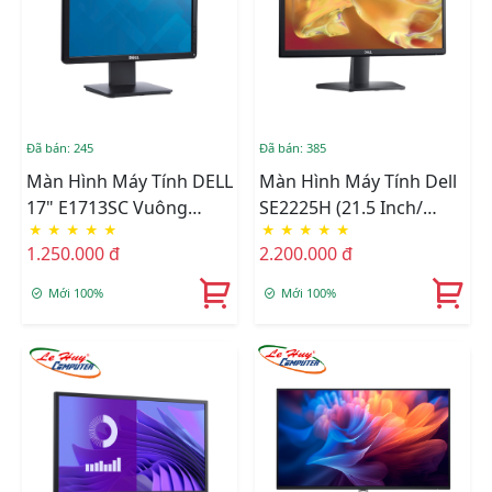
Đã bán: 245
Đã bán: 385
Màn Hình Máy Tính DELL
Màn Hình Máy Tính Dell
17" E1713SC Vuông
SE2225H (21.5 Inch/
★
★
★
★
★
★
★
★
★
★
Renew
1920 X 1080/ 250 Cd/m2/
1.250.000 đ
2.200.000 đ
5ms/ 75Hz)
Mới 100%
Mới 100%