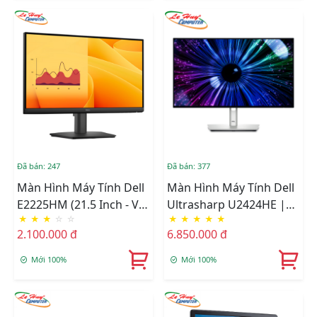
Đã bán: 247
Đã bán: 377
Màn Hình Máy Tính Dell
Màn Hình Máy Tính Dell
E2225HM (21.5 Inch - VA
Ultrasharp U2424HE |
★
★
★
☆
☆
★
★
★
★
★
- FHD - 100Hz- 5ms)
23.8 Inch, Full HD, IPS,
2.100.000 đ
6.850.000 đ
120Hz, 5ms, Phẳng
Mới 100%
Mới 100%