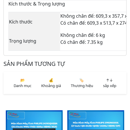
Kích thước & Trọng lượng
Không chân đế: 609,3 x 357,7 x
Kích thước
Có chân đế: 609,3 x 513,7 x 274
Không chân đế: 6 kg
Trọng lượng
Có chân đế: 7.35 kg
SẢN PHẨM TƯƠNG TỰ
📂
💰
🏷️
↑↓
Danh mục
Khoảng giá
Thương hiệu
sắp xếp