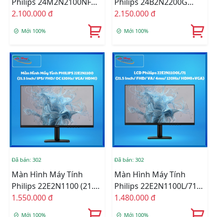
Philips 24M2N2100NF
Philips 24B2N2200G
(23.8 Inch/ IPS/ FHD/
2.100.000 đ
(23.8 Inch/ IPS/ FHD/
2.150.000 đ
144Hz/ HDMI)
VGA/ HDMI)
Mới 100%
Mới 100%
Đã bán: 302
Đã bán: 302
Màn Hình Máy Tính
Màn Hình Máy Tính
Philips 22E2N1100 (21.5
Philips 22E2N1100L/71
Inch/ IPS/ FHD/ OC
1.550.000 đ
(21.5 Inch/ FHD/ VA/
1.480.000 đ
120Hz/ VGA/ HDMI)
4ms/ 120Hz/
Mới 100%
Mới 100%