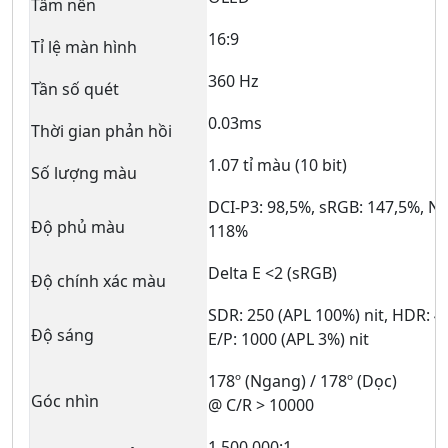
Tấm nền
16:9
Tỉ lệ màn hình
360 Hz
Tần số quét
0.03ms
Thời gian phản hồi
1.07 tỉ màu (10 bit)
Số lượng màu
DCI-P3: 98,5%, sRGB: 147,5%, 
Độ phủ màu
118%
Delta E <2 (sRGB)
Độ chính xác màu
SDR: 250 (APL 100%) nit, HDR: 4
Độ sáng
E/P: 1000 (APL 3%) nit
178º (Ngang) / 178º (Dọc)
Góc nhìn
@ C/R > 10000
1.500.000:1