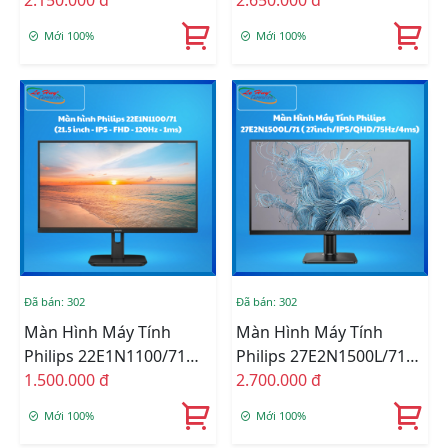
Mới 100%
Mới 100%
Đã bán: 302
Đã bán: 302
Màn Hình Máy Tính
Màn Hình Máy Tính
Philips 22E1N1100/71
Philips 27E2N1500L/71
(21.5inch/ IPS/ FHD/
1.500.000 đ
(27inch/ IPS/ QHD/
2.700.000 đ
120Hz(OC)/ 1ms/ VGA/
75Hz/ 4ms)
Mới 100%
Mới 100%
HDMI)