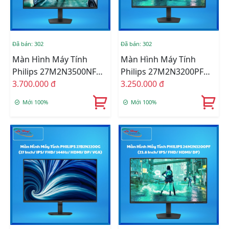
Đã bán: 302
Đã bán: 302
Màn Hình Máy Tính
Màn Hình Máy Tính
Philips 27M2N3500NF
Philips 27M2N3200PF
(27 Inch/ IPS/ QHD/
3.700.000 đ
(27 Inch/ IPS/ FHD/
3.250.000 đ
144Hz/ HDMI/ DP)
HDMI/ DP)
Mới 100%
Mới 100%