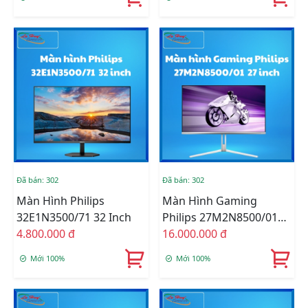
HDMI+VGA)
Đã bán: 302
Đã bán: 302
Màn Hình Philips
Màn Hình Gaming
32E1N3500/71 32 Inch
Philips 27M2N8500/01
4.800.000 đ
27 Inch
16.000.000 đ
Mới 100%
Mới 100%