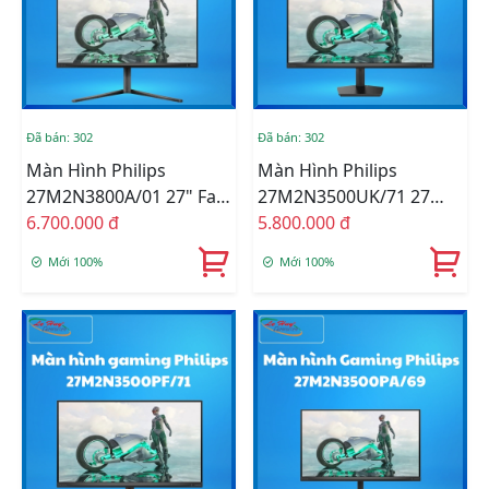
Đã bán: 302
Đã bán: 302
Màn Hình Philips
Màn Hình Philips
27M2N3800A/01 27" Fast
27M2N3500UK/71 27
IPS 4K 160Hz-FHD 320Hz
6.700.000 đ
Inch
5.800.000 đ
Chuyên Game
Mới 100%
Mới 100%