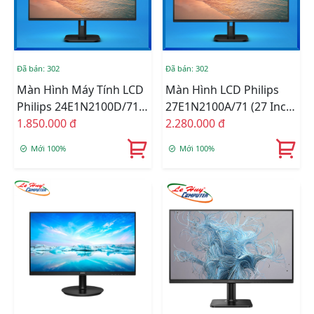
Đã bán: 302
Đã bán: 302
Màn Hình Máy Tính LCD
Màn Hình LCD Philips
Philips 24E1N2100D/71
27E1N2100A/71 (27 Inch
(24 Inch - FullHD - IPS -
1.850.000 đ
/ IPS / FHD / 120Hz /
2.280.000 đ
HDMI - DVI - VGA -
HDMI + VGA / Có Loa)
Mới 100%
Mới 100%
120HZ) Black