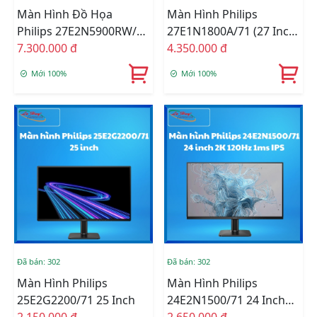
Màn Hình Đồ Họa
Màn Hình Philips
Philips 27E2N5900RW/71
27E1N1800A/71 (27 Inch
27 Inch
7.300.000 đ
- 4K - IPS - 60Hz - 4ms -
4.350.000 đ
Loa)
Mới 100%
Mới 100%
Đã bán: 302
Đã bán: 302
Màn Hình Philips
Màn Hình Philips
25E2G2200/71 25 Inch
24E2N1500/71 24 Inch
2.150.000 đ
2K 120Hz 1ms IPS
2.650.000 đ