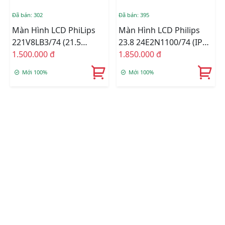
Đã bán: 302
Đã bán: 395
Màn Hình LCD PhiLips
Màn Hình LCD Philips
221V8LB3/74 (21.5
23.8 24E2N1100/74 (IPS -
INCH/1920x1080/120Hz(OC)/VA-
1.500.000 đ
VGA, HDMI
1.850.000 đ
LED/VGA/HDMI/ĐEN)
/1920x1080/120Hz/ 1ms)
Mới 100%
Mới 100%
Chính Hãng