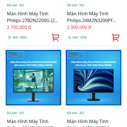
Đã bán: 302
Đã bán: 302
Màn Hình Máy Tính
Màn Hình Máy Tính
Philips 27B2N2200G (27
Philips 24M2N3200PF
Inch/ IPS/ FHD/ 144Hz/
2.700.000 đ
(23.8 Inch/ IPS/ FHD/
2.900.000 đ
HDMI/ DP/ VGA)
HDMI/ DP)
Mới 100%
Mới 100%
Đã bán: 302
Đã bán: 302
Màn Hình Máy Tính
Màn Hình Máy Tính