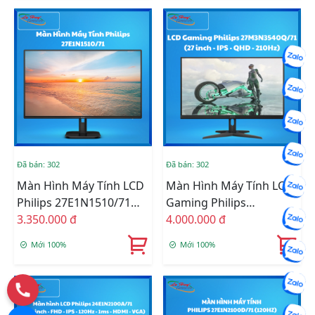
Đã bán: 302
Đã bán: 302
Màn Hình Máy Tính LCD
Màn Hình Máy Tính LCD
Philips 27E1N1510/71
Gaming Philips
(27 Inch/ IPS/ 2560 X
3.350.000 đ
27M3N3540Q/71 (27
4.000.000 đ
1440/ 120Hz(OC)/ HDMI/
Inch - IPS - QHD - 210Hz)
Mới 100%
Mới 100%
DP)