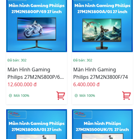
Đã bán: 302
Đã bán: 302
Màn Hình Gaming
Màn Hình Gaming
Philips 27M2N5800P/69
Philips 27M2N3800F/74
27 Inch
12.600.000 đ
6.400.000 đ
Mới 100%
Mới 100%