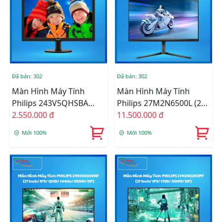
Đã bán: 302
Đã bán: 302
Màn Hình Máy Tính
Màn Hình Máy Tính
Philips 243V5QHSBA
Philips 27M2N6500L (27
(23.6 Inch/ MVA/ FHD/
2.550.000 đ
Inch/ QD-OLED/ QHD/
11.500.000 đ
60Hz/ HDMI/ VGA)
240Hz/ HDMI/ DP)
Mới 100%
Mới 100%