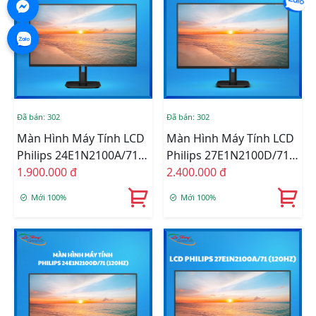
Đã bán: 302
Đã bán: 302
Màn Hình Máy Tính LCD
Màn Hình Máy Tính LCD
Philips 24E1N2100A/71
Philips 27E1N2100D/71
(23.8 Inch - FHD - IPS -
1.900.000 đ
(27 Inch - FullHD - IPS -
2.400.000 đ
120Hz - 1ms - HDMI -
HDMI - DVI - VGA -
Mới 100%
Mới 100%
VGA)
120HZ) Black