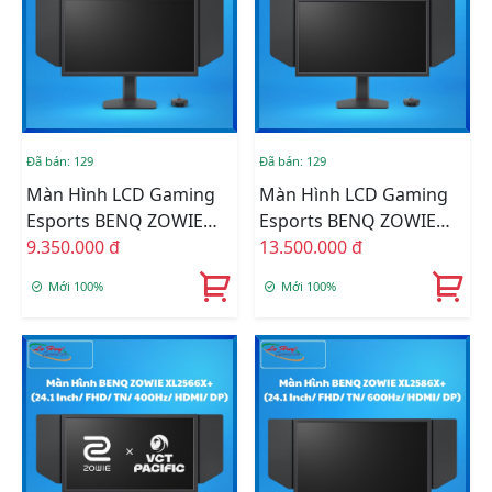
Đã bán: 129
Đã bán: 129
Màn Hình LCD Gaming
Màn Hình LCD Gaming
Esports BENQ ZOWIE
Esports BENQ ZOWIE
XL2540X+ (24.1 Inch/
9.350.000 đ
XL2546X+ (24.5 Inch/
13.500.000 đ
FHD/ TN/ 280Hz/ HDMI/
FHD/ TN/ 240Hz/ HDMI/
Mới 100%
Mới 100%
DP)
DP)