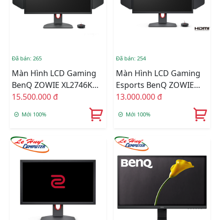
Đã bán: 265
Đã bán: 254
Màn Hình LCD Gaming
Màn Hình LCD Gaming
BenQ ZOWIE XL2746K
Esports BenQ ZOWIE
27inch FullHD 240Hz TN
15.500.000 đ
XL2546K 24.5inch FullHD
13.000.000 đ
TN 240Hz
Mới 100%
Mới 100%