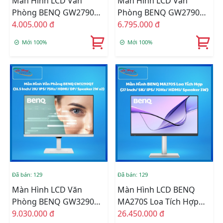
Màn Hình LCD Văn
Màn Hình LCD Văn
Phòng BENQ GW2790Q
Phòng BENQ GW2790QT
Loa Tích Hợp (27 Inch/
4.005.000 đ
Loa Tích Hợp (27 Inch/
6.795.000 đ
2K/ IPS/ 100Hz/ HDMI/
2K/ IPS/ 75Hz/ HDMI/
Mới 100%
Mới 100%
DP/ Speaker 2W X2)
DP/ Speaker 2W X2)
Đã bán: 129
Đã bán: 129
Màn Hình LCD Văn
Màn Hình LCD BENQ
Phòng BENQ GW3290QT
MA270S Loa Tích Hợp
Loa Tích Hợp (31.5 Inch/
9.030.000 đ
Tối Ưu Màu Cho Sắc Cho
26.450.000 đ