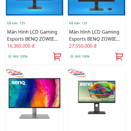
Đã bán: 129
Đã bán: 129
Màn Hình LCD Gaming
Màn Hình LCD Gaming
Esports BENQ ZOWIE
Esports BENQ ZOWIE
XL2566X+ (24.1 Inch/
16.360.000 đ
XL2586X+ (24.1 Inch/
27.550.000 đ
FHD/ TN/ 400Hz/ HDMI/
FHD/ TN/ 600Hz/ HDMI/
Mới 100%
Mới 100%
DP)
DP)