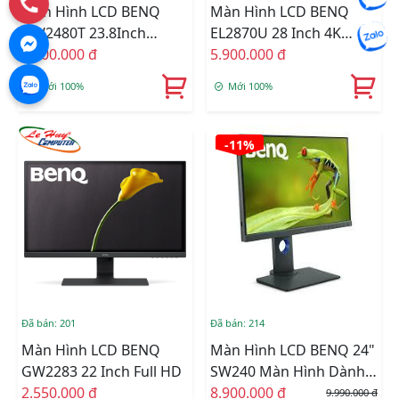
Màn Hình LCD BENQ
Màn Hình LCD BENQ
GW2480T 23.8Inch
EL2870U 28 Inch 4K
FullHD 60Hz 5ms IPS Loa
3.300.000 đ
(3840 X 2160) 1ms 60Hz
5.900.000 đ
TN FreeSync
Mới 100%
Mới 100%
-11%
Đã bán: 201
Đã bán: 214
Màn Hình LCD BENQ
Màn Hình LCD BENQ 24"
GW2283 22 Inch Full HD
SW240 Màn Hình Dành
2.550.000 đ
Cho Nhiếp Ảnh Gia
8.900.000 đ
9.990.000 đ