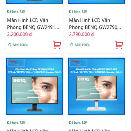
Đã bán: 129
Đã bán: 129
Màn Hình LCD Văn
Màn Hình LCD Văn
Phòng BENQ GW2491
Phòng BENQ GW2790
(23.8 Inch/ IPS/ FHD/
2.200.000 đ
Loa Tích Hợp (27 Inch/
2.790.000 đ
5ms/ 100Hz)
FHD/ IPS/ 100Hz/ HDMI/
Mới 100%
Mới 100%
DP/ Speaker 2W X2)
Đã bán: 129
Đã bán: 129