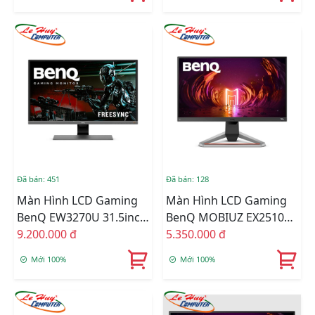
Đã bán: 451
Đã bán: 128
Màn Hình LCD Gaming
Màn Hình LCD Gaming
BenQ EW3270U 31.5inch
BenQ MOBIUZ EX2510S
4K 60Hz 4ms VA Loa
9.200.000 đ
24.5inch FullHD 165Hz
5.350.000 đ
1ms IPS Loa
Mới 100%
Mới 100%