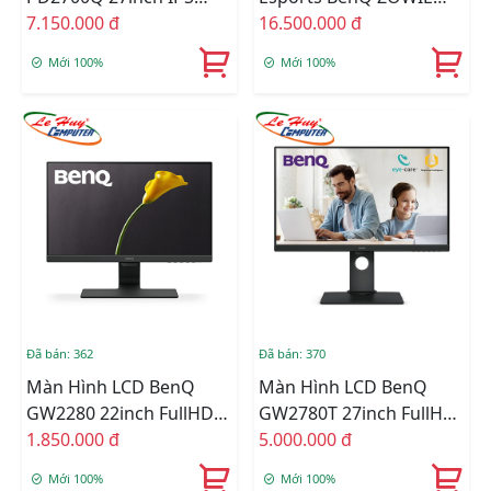
QHD 60HZ 4MS Loa
7.150.000 đ
XL2566K 24.5inch FullHD
16.500.000 đ
TN 360Hz 0.1ms
Mới 100%
Mới 100%
Đã bán: 362
Đã bán: 370
Màn Hình LCD BenQ
Màn Hình LCD BenQ
GW2280 22inch FullHD
GW2780T 27inch FullHD
60Hz 5ms VA Loa
1.850.000 đ
60Hz 5ms IPS Loa
5.000.000 đ
Mới 100%
Mới 100%