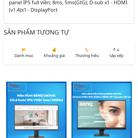
panel IPS full viền; 8ms, 5ms(GtG); D-sub x1 - HDMI
(v1.4)x1 - DisplayPort
SẢN PHẨM TƯƠNG TỰ
📂
💰
🏷️
↑↓
Danh mục
Khoảng giá
Thương hiệu
sắp xếp