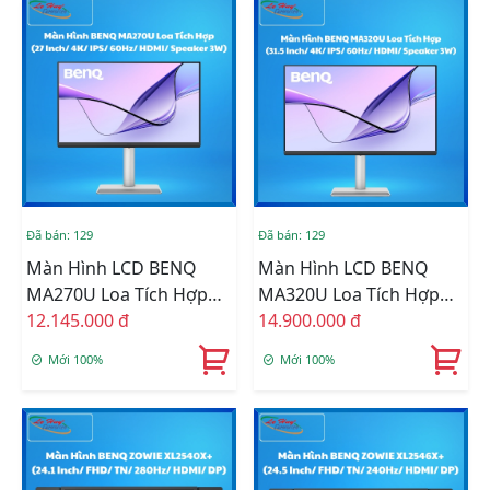
Đã bán: 129
Đã bán: 129
Màn Hình LCD BENQ
Màn Hình LCD BENQ
MA270U Loa Tích Hợp
MA320U Loa Tích Hợp
Tối Ưu Màu Cho Sắc Cho
12.145.000 đ
Tối Ưu Màu Cho Sắc Cho
14.900.000 đ
Mac/Macbook (27 Inch/
Mac/Macbook (31.5
Mới 100%
Mới 100%
4K/ IPS/ 60Hz/ HDMI/
Inch/ 4K/ IPS/ 60Hz/
Speaker 3W)
HDMI/ Speaker 3W)