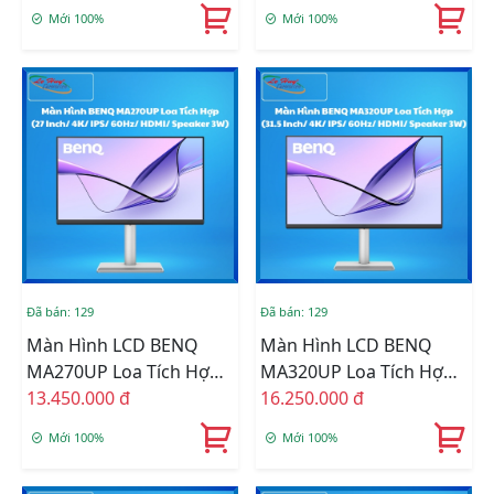
2K/ IPS/ 75Hz/ HDMI/
Mac/Macbook (27 Inch/
Mới 100%
Mới 100%
DP/ Speaker 2W X2)
5K/ IPS/ 70Hz/ HDMI/
Speaker 3W)
Đã bán: 129
Đã bán: 129
Màn Hình LCD BENQ
Màn Hình LCD BENQ
MA270UP Loa Tích Hợp
MA320UP Loa Tích Hợp
Tối Ưu Màu Cho Sắc Cho
13.450.000 đ
Tối Ưu Màu Cho Sắc Cho
16.250.000 đ
Mac/Macbook (27 Inch/
Mac/Macbook (31.5
Mới 100%
Mới 100%
4K/ IPS/ 60Hz/ HDMI/
Inch/ 4K/ IPS/ 60Hz/
Speaker 3W)
HDMI/ Speaker 3W)