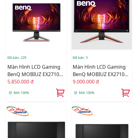
Đã bán: 229
Đã bán: 5
Màn Hình LCD Gaming
Màn Hình LCD Gaming
BenQ MOBIUZ EX2710S
BenQ MOBIUZ EX2710Q
27inch FullHD 165Hz
5.850.000 đ
27inch 2K QHD 165Hz
9.000.000 đ
1ms IPS
1ms IPS
Mới 100%
Mới 100%