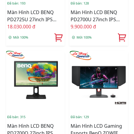
Đã bán: 193
Đã bán: 128
Màn Hình LCD BENQ
Màn Hình LCD BENQ
PD2725U 27inch IPS
PD2700U 27inch IPS
UHD(4k) 60Hz 5ms Loa
18.030.000 đ
UHD(4k) 60Hz 5ms Loa
9.900.000 đ
Mới 100%
Mới 100%
Đã bán: 315
Đã bán: 129
Màn Hình LCD BENQ
Màn Hình LCD Gaming
PD2700Q 27inch IPS
Esports BenQ ZOWIE