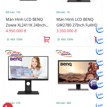
Đã bán: 159
Đã bán: 18
Màn Hình LCD BENQ
Màn Hình LCD BENQ
Zowie XL2411K 24Inch
GW2780 27Inch FullHD
FullHD 144Hz TN 1ms
4.950.000 đ
60Hz 5ms IPS Tích Hợp
3.350.000 đ
Loa
Mới 100%
Mới 100%
Đã bán: 276
Đã bán: 460