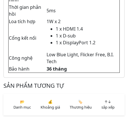
Thời gian phản
5ms
hồi
Loa tích hợp
1W x 2
1 x HDMI 1.4
1 x D-sub
Cổng kết nối
1 x DisplayPort 1.2
Low Blue Light, Flicker Free, B.I.
Công nghệ
Tech
Bảo hành
36 tháng
SẢN PHẨM TƯƠNG TỰ
📂
💰
🏷️
↑↓
Danh mục
Khoảng giá
Thương hiệu
sắp xếp