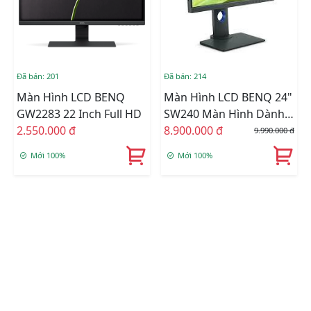
Đã bán: 201
Đã bán: 214
Màn Hình LCD BENQ
Màn Hình LCD BENQ 24"
GW2283 22 Inch Full HD
SW240 Màn Hình Dành
2.550.000 đ
Cho Nhiếp Ảnh Gia
8.900.000 đ
9.990.000 đ
Mới 100%
Mới 100%