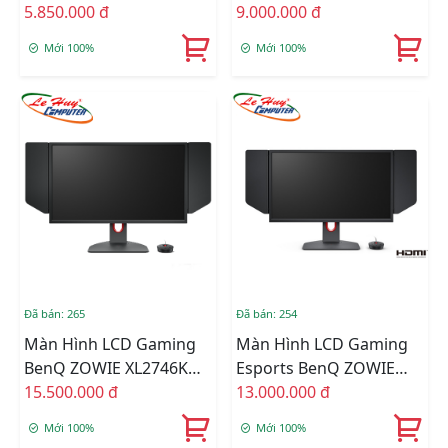
27inch FullHD 165Hz
5.850.000 đ
27inch 2K QHD 165Hz
9.000.000 đ
1ms IPS
1ms IPS
Mới 100%
Mới 100%
Đã bán: 265
Đã bán: 254
Màn Hình LCD Gaming
Màn Hình LCD Gaming
BenQ ZOWIE XL2746K
Esports BenQ ZOWIE
27inch FullHD 240Hz TN
15.500.000 đ
XL2546K 24.5inch FullHD
13.000.000 đ
TN 240Hz
Mới 100%
Mới 100%