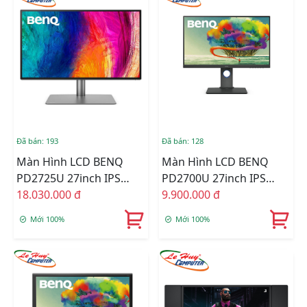
Đã bán: 193
Đã bán: 128
Màn Hình LCD BENQ
Màn Hình LCD BENQ
PD2725U 27inch IPS
PD2700U 27inch IPS
UHD(4k) 60Hz 5ms Loa
18.030.000 đ
UHD(4k) 60Hz 5ms Loa
9.900.000 đ
Mới 100%
Mới 100%