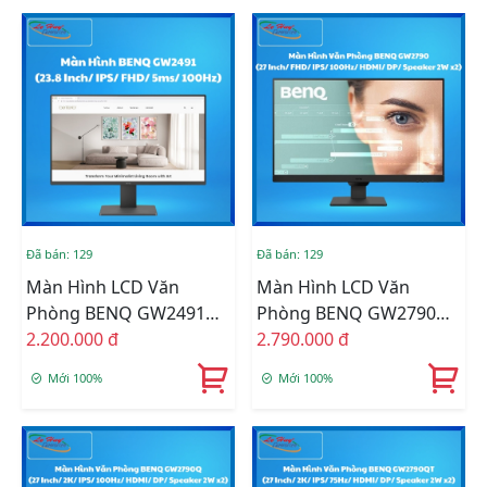
Đã bán: 129
Đã bán: 129
Màn Hình LCD Văn
Màn Hình LCD Văn
Phòng BENQ GW2491
Phòng BENQ GW2790
(23.8 Inch/ IPS/ FHD/
2.200.000 đ
Loa Tích Hợp (27 Inch/
2.790.000 đ
5ms/ 100Hz)
FHD/ IPS/ 100Hz/ HDMI/
Mới 100%
Mới 100%
DP/ Speaker 2W X2)