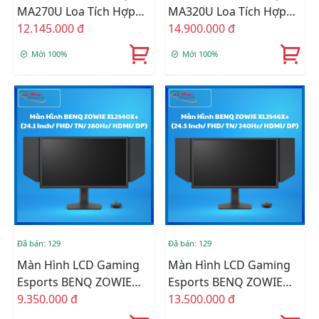
MA270U Loa Tích Hợp
MA320U Loa Tích Hợp
Tối Ưu Màu Cho Sắc Cho
12.145.000 đ
Tối Ưu Màu Cho Sắc Cho
14.900.000 đ
Mac/Macbook (27 Inch/
Mac/Macbook (31.5
Mới 100%
Mới 100%
4K/ IPS/ 60Hz/ HDMI/
Inch/ 4K/ IPS/ 60Hz/
Speaker 3W)
HDMI/ Speaker 3W)
Đã bán: 129
Đã bán: 129
Màn Hình LCD Gaming
Màn Hình LCD Gaming
Esports BENQ ZOWIE
Esports BENQ ZOWIE
XL2540X+ (24.1 Inch/
9.350.000 đ
XL2546X+ (24.5 Inch/
13.500.000 đ
FHD/ TN/ 280Hz/ HDMI/
FHD/ TN/ 240Hz/ HDMI/