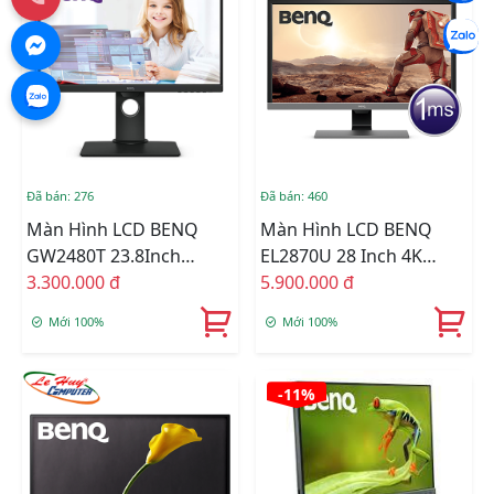
Đã bán: 276
Đã bán: 460
Màn Hình LCD BENQ
Màn Hình LCD BENQ
GW2480T 23.8Inch
EL2870U 28 Inch 4K
FullHD 60Hz 5ms IPS Loa
3.300.000 đ
(3840 X 2160) 1ms 60Hz
5.900.000 đ
TN FreeSync
Mới 100%
Mới 100%
-11%