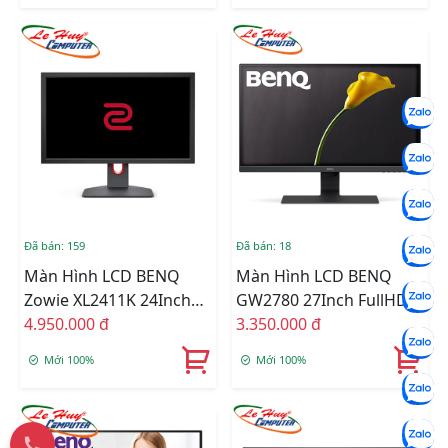
Đã bán: 159
Đã bán: 18
Màn Hình LCD BENQ
Màn Hình LCD BENQ
Zowie XL2411K 24Inch
GW2780 27Inch FullHD
FullHD 144Hz TN 1ms
4.950.000 đ
60Hz 5ms IPS Tích Hợp
3.350.000 đ
Loa
Mới 100%
Mới 100%