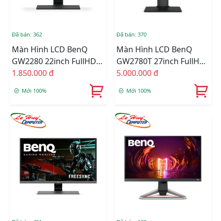
Đã bán: 362
Đã bán: 370
Màn Hình LCD BenQ
Màn Hình LCD BenQ
GW2280 22inch FullHD
GW2780T 27inch FullHD
60Hz 5ms VA Loa
1.850.000 đ
60Hz 5ms IPS Loa
5.000.000 đ
Mới 100%
Mới 100%