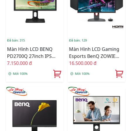
Đã bán: 315
Đã bán: 129
Màn Hình LCD BENQ
Màn Hình LCD Gaming
PD2700Q 27inch IPS
Esports BenQ ZOWIE
QHD 60HZ 4MS Loa
7.150.000 đ
XL2566K 24.5inch FullHD
16.500.000 đ
TN 360Hz 0.1ms
Mới 100%
Mới 100%