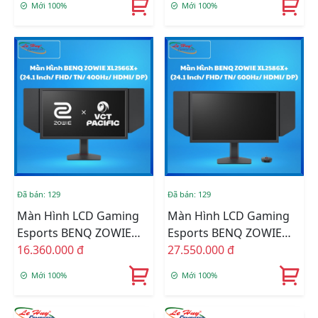
Mới 100%
Mới 100%
DP)
DP)
Đã bán: 129
Đã bán: 129
Màn Hình LCD Gaming
Màn Hình LCD Gaming
Esports BENQ ZOWIE
Esports BENQ ZOWIE
XL2566X+ (24.1 Inch/
16.360.000 đ
XL2586X+ (24.1 Inch/
27.550.000 đ
FHD/ TN/ 400Hz/ HDMI/
FHD/ TN/ 600Hz/ HDMI/
Mới 100%
Mới 100%
DP)
DP)