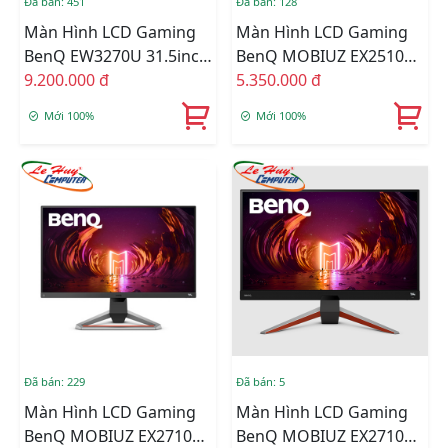
Đã bán: 451
Đã bán: 128
Màn Hình LCD Gaming
Màn Hình LCD Gaming
BenQ EW3270U 31.5inch
BenQ MOBIUZ EX2510S
4K 60Hz 4ms VA Loa
9.200.000 đ
24.5inch FullHD 165Hz
5.350.000 đ
1ms IPS Loa
Mới 100%
Mới 100%
Đã bán: 229
Đã bán: 5
Màn Hình LCD Gaming
Màn Hình LCD Gaming
BenQ MOBIUZ EX2710S
BenQ MOBIUZ EX2710Q