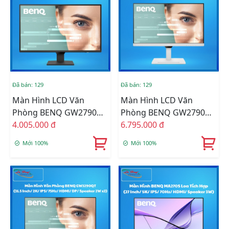
Đã bán: 129
Đã bán: 129
Màn Hình LCD Văn
Màn Hình LCD Văn
Phòng BENQ GW2790Q
Phòng BENQ GW2790QT
Loa Tích Hợp (27 Inch/
4.005.000 đ
Loa Tích Hợp (27 Inch/
6.795.000 đ
2K/ IPS/ 100Hz/ HDMI/
2K/ IPS/ 75Hz/ HDMI/
Mới 100%
Mới 100%
DP/ Speaker 2W X2)
DP/ Speaker 2W X2)