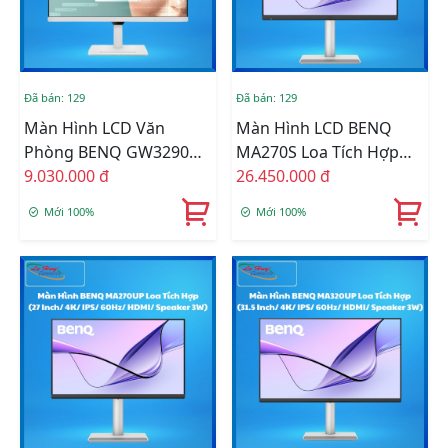
Đã bán: 129
Đã bán: 129
Màn Hình LCD Văn
Màn Hình LCD BENQ
Phòng BENQ GW3290QT
MA270S Loa Tích Hợp
Loa Tích Hợp (31.5 Inch/
9.030.000 đ
Tối Ưu Màu Cho Sắc Cho
26.450.000 đ
2K/ IPS/ 75Hz/ HDMI/
Mac/Macbook (27 Inch/
Mới 100%
Mới 100%
DP/ Speaker 2W X2)
5K/ IPS/ 70Hz/ HDMI/
Speaker 3W)