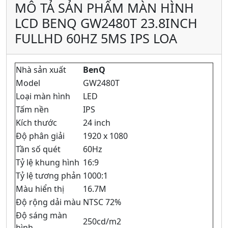
MÔ TẢ SẢN PHẨM MÀN HÌNH
LCD BENQ GW2480T 23.8INCH
FULLHD 60HZ 5MS IPS LOA
Nhà sản xuất
BenQ
Model
GW2480T
Loại màn hình
LED
Tấm nền
IPS
Kích thước
24 inch
Độ phân giải
1920 x 1080
Tần số quét
60Hz
Tỷ lệ khung hình
16:9
Tỷ lệ tương phản
1000:1
Màu hiển thị
16.7M
Độ rộng dải màu
NTSC 72%
Độ sáng màn
250cd/m2
hình