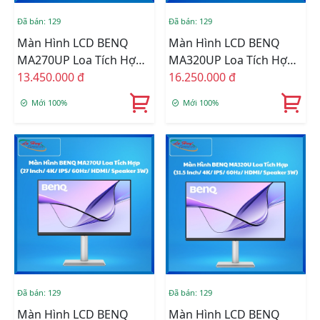
Đã bán: 129
Đã bán: 129
Màn Hình LCD BENQ
Màn Hình LCD BENQ
MA270UP Loa Tích Hợp
MA320UP Loa Tích Hợp
Tối Ưu Màu Cho Sắc Cho
13.450.000 đ
Tối Ưu Màu Cho Sắc Cho
16.250.000 đ
Mac/Macbook (27 Inch/
Mac/Macbook (31.5
Mới 100%
Mới 100%
4K/ IPS/ 60Hz/ HDMI/
Inch/ 4K/ IPS/ 60Hz/
Speaker 3W)
HDMI/ Speaker 3W)
Đã bán: 129
Đã bán: 129
Màn Hình LCD BENQ
Màn Hình LCD BENQ