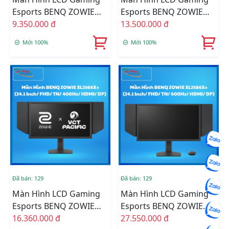
Esports BENQ ZOWIE
Esports BENQ ZOWIE
XL2540X+ (24.1 Inch/
9.350.000 đ
XL2546X+ (24.5 Inch/
13.500.000 đ
FHD/ TN/ 280Hz/ HDMI/
FHD/ TN/ 240Hz/ HDMI/
Mới 100%
Mới 100%
DP)
DP)
Đã bán: 129
Đã bán: 129
Màn Hình LCD Gaming
Màn Hình LCD Gaming
Esports BENQ ZOWIE
Esports BENQ ZOWIE
XL2566X+ (24.1 Inch/
16.360.000 đ
XL2586X+ (24.1 Inch/
27.550.000 đ