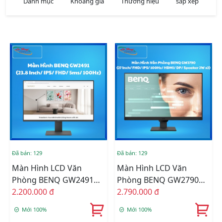
Danh mục
Khoảng giá
Thương hiệu
sắp xếp
Đã bán: 129
Đã bán: 129
Màn Hình LCD Văn
Màn Hình LCD Văn
Phòng BENQ GW2491
Phòng BENQ GW2790
(23.8 Inch/ IPS/ FHD/
2.200.000 đ
Loa Tích Hợp (27 Inch/
2.790.000 đ
5ms/ 100Hz)
FHD/ IPS/ 100Hz/ HDMI/
Mới 100%
Mới 100%
DP/ Speaker 2W X2)