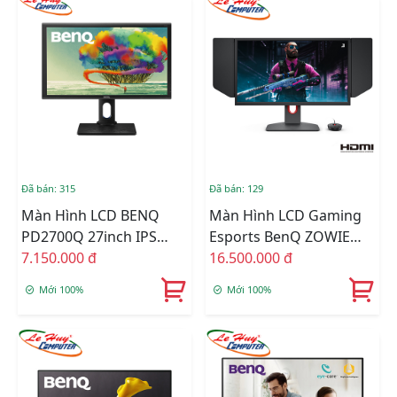
Đã bán: 315
Đã bán: 129
Màn Hình LCD BENQ
Màn Hình LCD Gaming
PD2700Q 27inch IPS
Esports BenQ ZOWIE
QHD 60HZ 4MS Loa
7.150.000 đ
XL2566K 24.5inch FullHD
16.500.000 đ
TN 360Hz 0.1ms
Mới 100%
Mới 100%