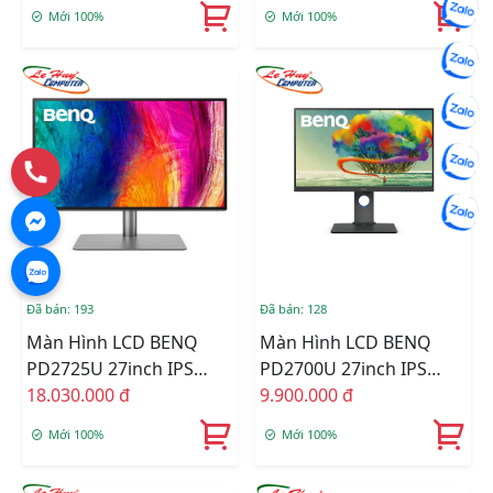
FHD/ TN/ 400Hz/ HDMI/
FHD/ TN/ 600Hz/ HDMI/
Mới 100%
Mới 100%
DP)
DP)
Đã bán: 193
Đã bán: 128
Màn Hình LCD BENQ
Màn Hình LCD BENQ
PD2725U 27inch IPS
PD2700U 27inch IPS
UHD(4k) 60Hz 5ms Loa
18.030.000 đ
UHD(4k) 60Hz 5ms Loa
9.900.000 đ
Mới 100%
Mới 100%