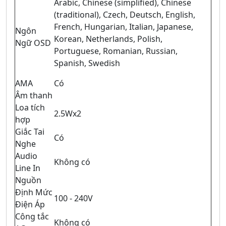
Arabic, Chinese (simplified), Chinese
(traditional), Czech, Deutsch, English,
French, Hungarian, Italian, Japanese,
Ngôn
Korean, Netherlands, Polish,
Ngữ OSD
Portuguese, Romanian, Russian,
Spanish, Swedish
AMA
Có
Âm thanh
Loa tích
2.5Wx2
hợp
Giắc Tai
Có
Nghe
Audio
Không có
Line In
Nguồn
Định Mức
100 - 240V
Điện Áp
Công tắc
Không có