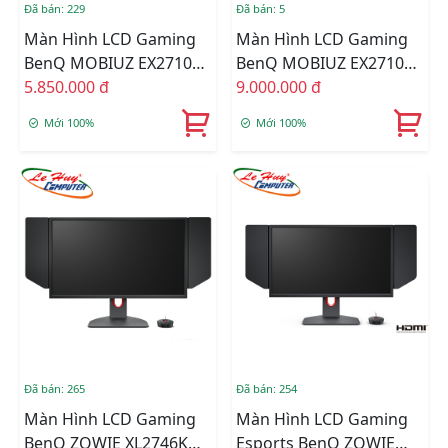
Đã bán: 229
Đã bán: 5
Màn Hình LCD Gaming
Màn Hình LCD Gaming
BenQ MOBIUZ EX2710S
BenQ MOBIUZ EX2710Q
27inch FullHD 165Hz
5.850.000 đ
27inch 2K QHD 165Hz
9.000.000 đ
1ms IPS
1ms IPS
Mới 100%
Mới 100%
Đã bán: 265
Đã bán: 254
Màn Hình LCD Gaming
Màn Hình LCD Gaming
BenQ ZOWIE XL2746K
Esports BenQ ZOWIE