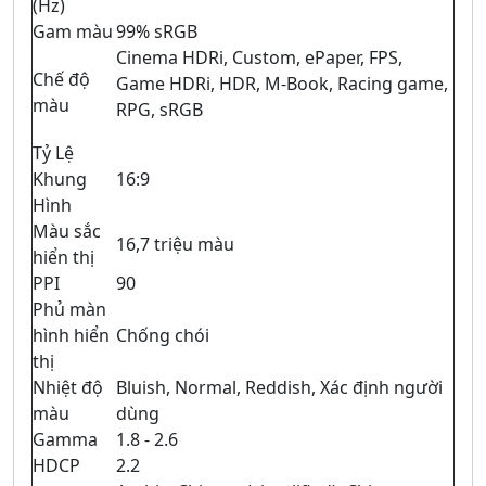
(Hz)
Gam màu
99% sRGB
Cinema HDRi, Custom, ePaper, FPS,
Chế độ
Game HDRi, HDR, M-Book, Racing game,
màu
RPG, sRGB
Tỷ Lệ
Khung
16:9
Hình
Màu sắc
16,7 triệu màu
hiển thị
PPI
90
Phủ màn
hình hiển
Chống chói
thị
Nhiệt độ
Bluish, Normal, Reddish, Xác định người
màu
dùng
Gamma
1.8 - 2.6
HDCP
2.2