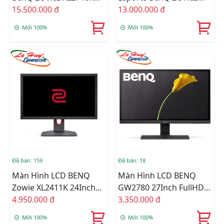
27inch FullHD 240Hz TN
15.500.000 đ
XL2546K 24.5inch FullHD
13.000.000 đ
TN 240Hz
Mới 100%
Mới 100%
Đã bán: 159
Đã bán: 18
Màn Hình LCD BENQ
Màn Hình LCD BENQ
Zowie XL2411K 24Inch
GW2780 27Inch FullHD
FullHD 144Hz TN 1ms
4.950.000 đ
60Hz 5ms IPS Tích Hợp
3.350.000 đ
Loa
Mới 100%
Mới 100%