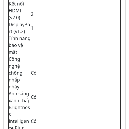
Kết nối
HDMI
2
(v2.0)
DisplayPo
1
rt (v1.2)
Tính năng
bảo vệ
mắt
Công
nghệ
chống
Có
nhấp
nháy
Ánh sáng
Có
xanh thấp
Brightnes
s
Intelligen
Có
ce Plus