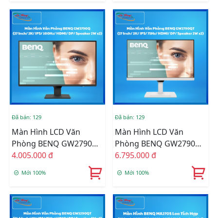
Đã bán: 129
Đã bán: 129
Màn Hình LCD Văn
Màn Hình LCD Văn
Phòng BENQ GW2790Q
Phòng BENQ GW2790QT
Loa Tích Hợp (27 Inch/
4.005.000 đ
Loa Tích Hợp (27 Inch/
6.795.000 đ
2K/ IPS/ 100Hz/ HDMI/
2K/ IPS/ 75Hz/ HDMI/
Mới 100%
Mới 100%
DP/ Speaker 2W X2)
DP/ Speaker 2W X2)