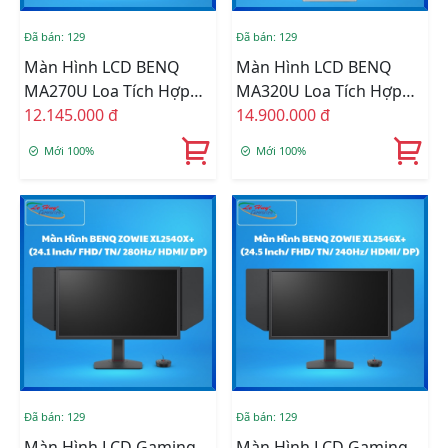
Đã bán: 129
Đã bán: 129
Màn Hình LCD BENQ
Màn Hình LCD BENQ
MA270U Loa Tích Hợp
MA320U Loa Tích Hợp
Tối Ưu Màu Cho Sắc Cho
12.145.000 đ
Tối Ưu Màu Cho Sắc Cho
14.900.000 đ
Mac/Macbook (27 Inch/
Mac/Macbook (31.5
Mới 100%
Mới 100%
4K/ IPS/ 60Hz/ HDMI/
Inch/ 4K/ IPS/ 60Hz/
Speaker 3W)
HDMI/ Speaker 3W)
Đã bán: 129
Đã bán: 129
Màn Hình LCD Gaming
Màn Hình LCD Gaming