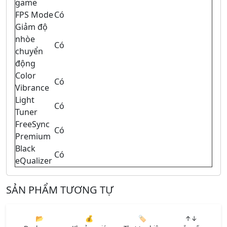
game
FPS Mode
Có
Giảm độ
nhòe
Có
chuyển
động
Color
Có
Vibrance
Light
Có
Tuner
FreeSync
Có
Premium
Black
Có
eQualizer
SẢN PHẨM TƯƠNG TỰ
📂
💰
🏷️
↑↓