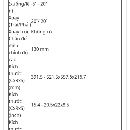
(xuống/lê
-5˚ - 20˚
n)
Xoay
20˚/ 20˚
(Trái/Phải)
Xoay trục
Không có
Chân đế
điều
130 mm
chỉnh độ
cao
Kích
thước
391.5 - 521.5x557.6x216.7
(CxRxS)
(mm)
Kích
thước
15.4 - 20.5x22x8.5
(CxRxS)
(inch)
Kích
thước