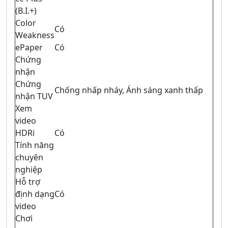
(B.I.+)
Color
Có
Weakness
ePaper
Có
Chứng
nhận
Chứng
Chống nhấp nháy, Ánh sáng xanh thấp
nhận TUV
Xem
video
HDRi
Có
Tính năng
chuyên
nghiệp
Hỗ trợ
định dạng
Có
video
Chơi