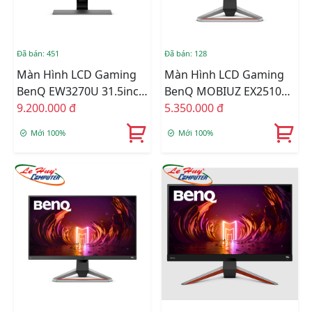
Đã bán: 451
Đã bán: 128
Màn Hình LCD Gaming
Màn Hình LCD Gaming
BenQ EW3270U 31.5inch
BenQ MOBIUZ EX2510S
4K 60Hz 4ms VA Loa
9.200.000 đ
24.5inch FullHD 165Hz
5.350.000 đ
1ms IPS Loa
Mới 100%
Mới 100%