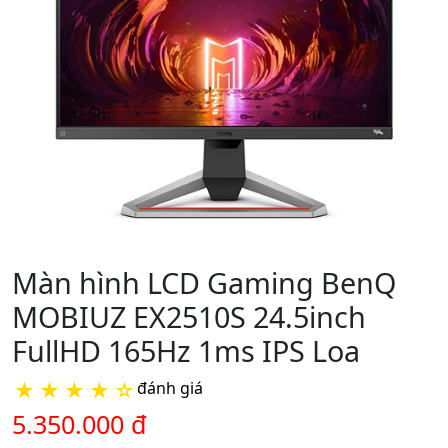
Màn hình LCD Gaming BenQ
MOBIUZ EX2510S 24.5inch
FullHD 165Hz 1ms IPS Loa
★
★
★
★
☆
đánh giá
5.350.000 đ