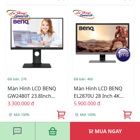
Đã bán: 276
Đã bán: 460
Màn Hình LCD BENQ
Màn Hình LCD BENQ
GW2480T 23.8Inch
EL2870U 28 Inch 4K
FullHD 60Hz 5ms IPS Loa
3.300.000 đ
(3840 X 2160) 1ms 60Hz
5.900.000 đ
TN FreeSync
Mới 100%
Mới 100%
MUA NGAY
-11%