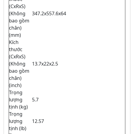
(CxRxS)
(Không
347.2x557.6x64
bao gồm
chân)
(mm)
Kích
thước
(CxRxS)
(Không
13.7x22x2.5
bao gồm
chân)
(inch)
Trọng
lượng
5.7
tịnh (kg)
Trọng
lượng
12.57
tịnh (lb)