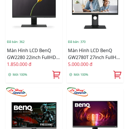
Đã bán: 362
Đã bán: 370
Màn Hình LCD BenQ
Màn Hình LCD BenQ
GW2280 22inch FullHD
GW2780T 27inch FullHD
60Hz 5ms VA Loa
1.850.000 đ
60Hz 5ms IPS Loa
5.000.000 đ
Mới 100%
Mới 100%