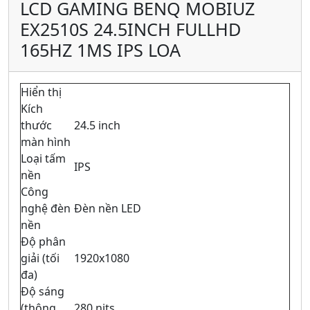
LCD GAMING BENQ MOBIUZ
EX2510S 24.5INCH FULLHD
165HZ 1MS IPS LOA
Hiển thị
Kích
thước
24.5 inch
màn hình
Loại tấm
IPS
nền
Công
nghệ đèn
Đèn nền LED
nền
Độ phân
giải (tối
1920x1080
đa)
Độ sáng
(thông
280 nits