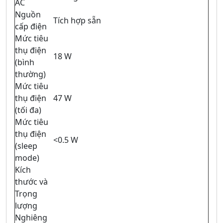
AC
Nguồn
Tích hợp sẵn
cấp điện
Mức tiêu
thụ điện
18 W
(bình
thường)
Mức tiêu
thụ điện
47 W
(tối đa)
Mức tiêu
thụ điện
<0.5 W
(sleep
mode)
Kích
thước và
Trọng
lượng
Nghiêng