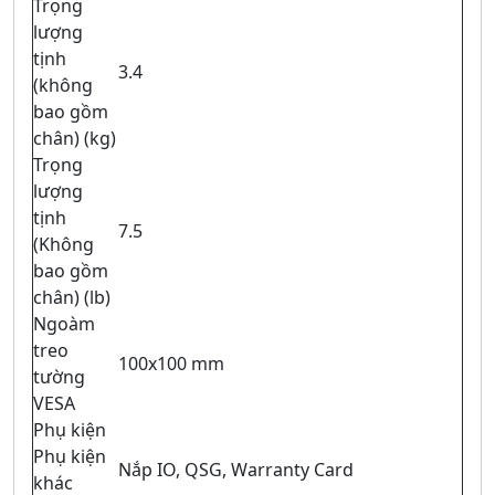
Trọng
lượng
tịnh
3.4
(không
bao gồm
chân) (kg)
Trọng
lượng
tịnh
7.5
(Không
bao gồm
chân) (lb)
Ngoàm
treo
100x100 mm
tường
VESA
Phụ kiện
Phụ kiện
Nắp IO, QSG, Warranty Card
khác