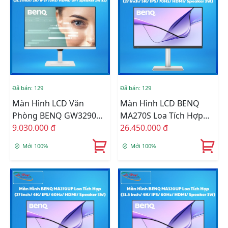
Đã bán: 129
Đã bán: 129
Màn Hình LCD Văn
Màn Hình LCD BENQ
Phòng BENQ GW3290QT
MA270S Loa Tích Hợp
Loa Tích Hợp (31.5 Inch/
9.030.000 đ
Tối Ưu Màu Cho Sắc Cho
26.450.000 đ
2K/ IPS/ 75Hz/ HDMI/
Mac/Macbook (27 Inch/
Mới 100%
Mới 100%
DP/ Speaker 2W X2)
5K/ IPS/ 70Hz/ HDMI/
Speaker 3W)