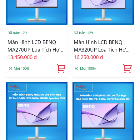
Đã bán: 129
Đã bán: 129
Màn Hình LCD BENQ
Màn Hình LCD BENQ
MA270UP Loa Tích Hợp
MA320UP Loa Tích Hợp
Tối Ưu Màu Cho Sắc Cho
13.450.000 đ
Tối Ưu Màu Cho Sắc Cho
16.250.000 đ
Mac/Macbook (27 Inch/
Mac/Macbook (31.5
Mới 100%
Mới 100%
4K/ IPS/ 60Hz/ HDMI/
Inch/ 4K/ IPS/ 60Hz/
Speaker 3W)
HDMI/ Speaker 3W)