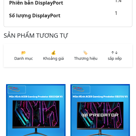
1.4
Phiên bản DisplayPort
1
Số lượng DisplayPort
SẢN PHẨM TƯƠNG TỰ
📂
💰
🏷️
↑↓
Danh mục
Khoảng giá
Thương hiệu
sắp xếp