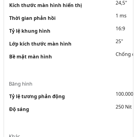
24,5"
Kích thước màn hình hiển thị
1 ms
Thời gian phản hồi
16:9
Tỷ lệ khung hình
25"
Lớp kích thước màn hình
Chống ch
Bề mặt màn hình
Băng hình
100.000.
Tỷ lệ tương phản động
250 Nit
Độ sáng
Khác