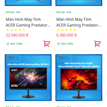
Đã bán: 434
Đã bán: 434
Màn Hình Máy Tính
Màn Hình Máy Tính
ACER Gaming Predator
ACER Gaming Predator
★
★
★
★
★
★
★
★
★
★
XB323QK V3 (31.5 Inch/
XB273U V3 (27 Inch/ IPS/
22.580.000 đ
6.380.000 đ
IPS/ 4k UHD/ 160Hz/
QHD/ 180Hz/ 0.5ms/
0.5ms/ HDMI/ DP)
HDMI/ DP)
Mới 100%
Mới 100%