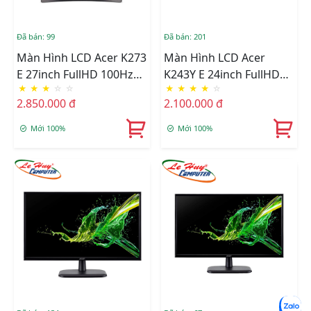
Đã bán: 99
Đã bán: 201
Màn Hình LCD Acer K273
Màn Hình LCD Acer
E 27inch FullHD 100Hz
K243Y E 24inch FullHD
★
★
★
☆
☆
★
★
★
★
☆
1ms IPS
100Hz 1ms IPS
2.850.000 đ
2.100.000 đ
Mới 100%
Mới 100%