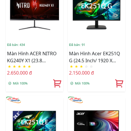
Đã bán: 434
Đã bán: 91
Màn Hình ACER NITRO
Màn Hình Acer EK251Q
KG240Y X1 (23.8
G (24.5 Inch/ 1920 X
★
★
★
★
★
★
★
★
☆
☆
INCH/FHD/IPS/200HZ/1MS)
1080/ 250 Cd/m2/ 1ms/
2.650.000 đ
2.150.000 đ
120Hz)
Mới 100%
Mới 100%