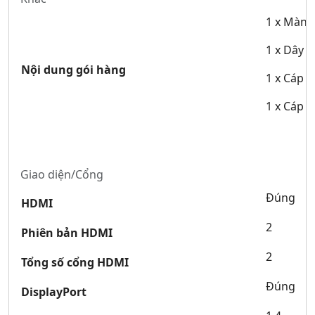
1 x Màn 
1 x Dây 
Nội dung gói hàng
1 x Cáp D
1 x Cáp 
Giao diện/Cổng
Đúng
HDMI
2
Phiên bản HDMI
2
Tổng số cổng HDMI
Đúng
DisplayPort