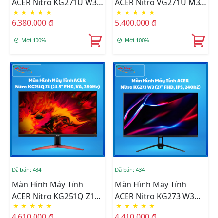
ACER Nitro KG271U W3
ACER Nitro VG271U M3
★
★
★
★
★
★
★
★
★
★
(27Inch, QHD, VA, 240Hz)
(27Inch, 2K, IPS, 180Hz)
6.380.000 đ
5.400.000 đ
Mới 100%
Mới 100%
Đã bán: 434
Đã bán: 434
Màn Hình Máy Tính
Màn Hình Máy Tính
ACER Nitro KG251Q Z1
ACER Nitro KG273 W3
★
★
★
★
★
★
★
★
★
★
(24.5Inch, FHD, VA,
(27Inch, FHD, IPS, 240hZ)
4.610.000 đ
4.410.000 đ