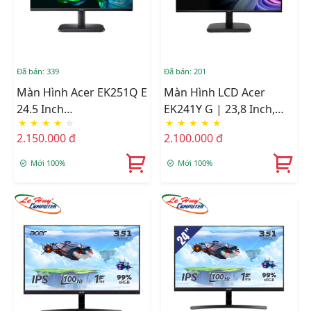
Đã bán: 339
Đã bán: 201
Màn Hình Acer EK251Q E
Màn Hình LCD Acer
24.5 Inch
EK241Y G | 23,8 Inch,
★
★
★
★
☆
★
★
★
★
★
(1920x1080/IPS/100Hz/1ms)
Full HD, IPS, 120Hz
2.150.000 đ
2.100.000 đ
Mới 100%
Mới 100%