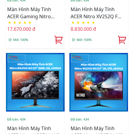
Đã bán: 434
Đã bán: 434
Màn Hình Máy Tính
Màn Hình Máy Tính
ACER Gaming Nitro
ACER Nitro XV252Q F
★
★
★
★
★
★
★
★
★
★
XV242 F (24.5 Inch/ TN/
(24.5Inch, FHD, IPS,
17.670.000 đ
8.830.000 đ
FHD/ 540Hz/ HDMI/ DP)
390Hz)
Mới 100%
Mới 100%
Đã bán: 434
Đã bán: 434
Màn Hình Máy Tính
Màn Hình Máy Tính