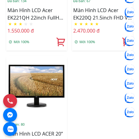
Đã bán: 134
Đã bán: 67
Màn Hình LCD Acer
Màn Hình LCD Acer
EK221QH 22inch FullHD
EK220Q 21.5inch FHD VA
★
★
★
☆
☆
★
★
★
★
★
100Hz 1ms VA
75Hz
1.550.000 đ
2.470.000 đ
Mới 100%
Mới 100%
Đã bán: 80
Màn Hình LCD ACER 20”