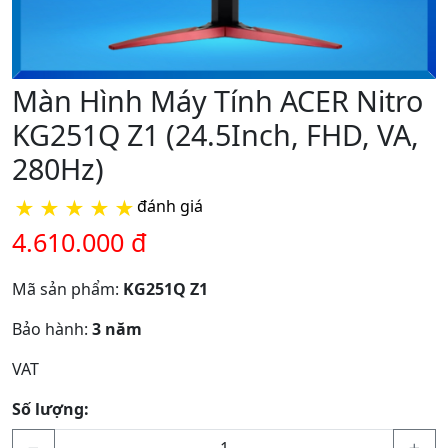
Màn Hình Máy Tính ACER Nitro
KG251Q Z1 (24.5Inch, FHD, VA,
280Hz)
★
★
★
★
★
đánh giá
4.610.000 đ
Mã sản phẩm:
KG251Q Z1
Bảo hành:
3 năm
VAT
Số lượng: