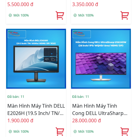
FullHD/ 120Hz/ HDMI/
5.500.000 đ
IPS/ FULLHD/ 144Hz/
3.350.000 đ
DP)
HDMI)
Mới 100%
Mới 100%
Đã bán: 11
Đã bán: 11
Màn Hình Máy Tính DELL
Màn Hình Máy Tính
E2026H (19.5 Inch/ TN/
Cong DELL UltraSharp
100Hz/ HDMI/ DP/ VGA)
1.900.000 đ
U3824DW (38 Inch/ IPS/
28.000.000 đ
WQHD/ 8ms/ HDMI/ DP)
Mới 100%
Mới 100%