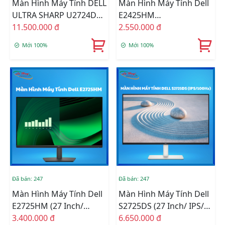
Màn Hình Máy Tính DELL
Màn Hình Máy Tính Dell
ULTRA SHARP U2724DE
E2425HM
(2K/IPS/120HZ)
11.500.000 đ
(FHD/100HZ/IPS)
2.550.000 đ
Mới 100%
Mới 100%
Đã bán: 247
Đã bán: 247
Màn Hình Máy Tính Dell
Màn Hình Máy Tính Dell
E2725HM (27 Inch/
S2725DS (27 Inch/ IPS/
FullHD/ 5ms/ 100Hz/ IPS)
3.400.000 đ
100Hz/ 2K/ HDMI/ DP)
6.650.000 đ