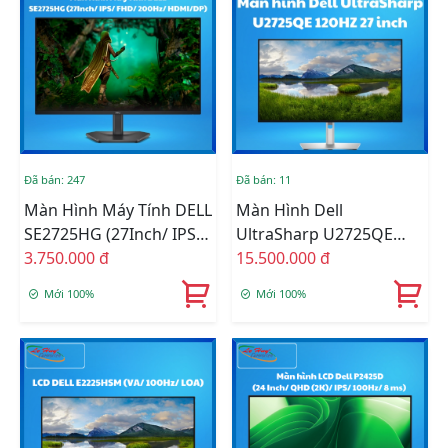
Đã bán: 247
Đã bán: 11
Màn Hình Máy Tính DELL
Màn Hình Dell
SE2725HG (27Inch/ IPS/
UltraSharp U2725QE
FHD/ 200Hz/ HDMI/DP)
3.750.000 đ
120HZ 27 Inch
15.500.000 đ
Mới 100%
Mới 100%