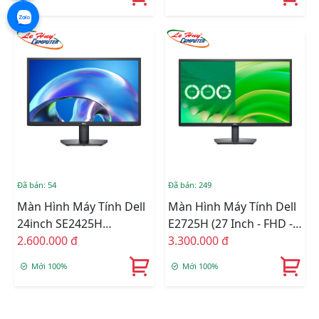
Đã bán: 54
Đã bán: 249
Màn Hình Máy Tính Dell
Màn Hình Máy Tính Dell
24inch SE2425H
E2725H (27 Inch - FHD -
(75Hz/VGA/HDMI/LED)
2.600.000 đ
VA - 75Hz - 5ms)-Vat
3.300.000 đ
3500k
Mới 100%
Mới 100%