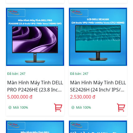
Đã bán: 247
Đã bán: 247
Màn Hình Máy Tính DELL
Màn Hình Máy Tính DELL
PRO P2426HE (23.8 Inch/
SE2426H (24 Inch/ IPS/
IPS/ FHD/ 8ms/ HDMI/
5.000.000 đ
FHD/ 144Hz/ 8 Ms GTG/
2.530.000 đ
DP)
HDMI)
Mới 100%
Mới 100%