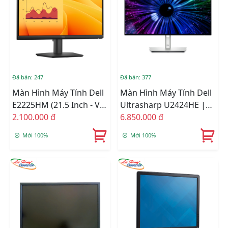
Đã bán: 247
Đã bán: 377
Màn Hình Máy Tính Dell
Màn Hình Máy Tính Dell
E2225HM (21.5 Inch - VA
Ultrasharp U2424HE |
- FHD - 100Hz- 5ms)
2.100.000 đ
23.8 Inch, Full HD, IPS,
6.850.000 đ
120Hz, 5ms, Phẳng
Mới 100%
Mới 100%