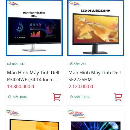
Đã bán: 247
Đã bán: 247
Màn Hình Máy Tính Dell
Màn Hình Máy Tính Dell
P3424WE (34.14 Inch -
SE2225HM
WQHD - IPS - 60Hz - 5ms
13.800.000 đ
2.120.000 đ
- USB TypeC - Curved)
Mới 100%
Mới 100%