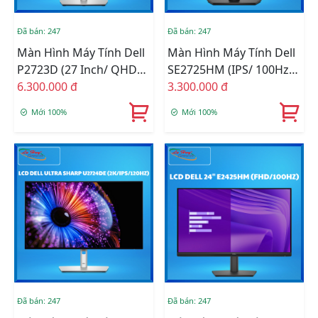
Đã bán: 247
Đã bán: 247
Màn Hình Máy Tính Dell
Màn Hình Máy Tính Dell
P2723D (27 Inch/ QHD
SE2725HM (IPS/ 100Hz/
(2K)/ IPS/ 60Hz/ 8 Ms)
6.300.000 đ
FHD/ HDMI/ VGA)
3.300.000 đ
Mới 100%
Mới 100%
Đã bán: 247
Đã bán: 247