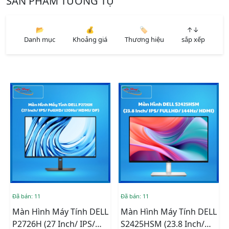
SẢN PHẨM TƯƠNG TỰ
📂
💰
🏷️
↑↓
Danh mục
Khoảng giá
Thương hiệu
sắp xếp
Đã bán: 11
Đã bán: 11
Màn Hình Máy Tính DELL
Màn Hình Máy Tính DELL
P2726H (27 Inch/ IPS/
S2425HSM (23.8 Inch/