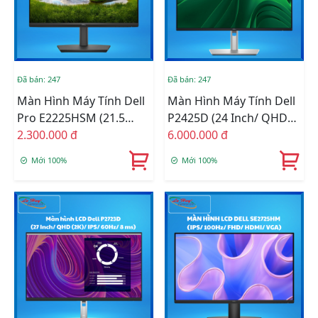
Đã bán: 247
Đã bán: 247
Màn Hình Máy Tính Dell
Màn Hình Máy Tính Dell
Pro E2225HSM (21.5
P2425D (24 Inch/ QHD
Inch/ VA/ 100Hz/ LOA)
2.300.000 đ
(2K)/ IPS/ 100Hz/ 8 Ms)
6.000.000 đ
Mới 100%
Mới 100%