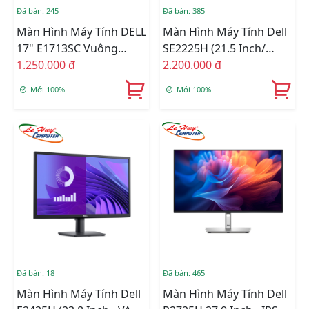
Đã bán: 245
Đã bán: 385
Màn Hình Máy Tính DELL
Màn Hình Máy Tính Dell
17" E1713SC Vuông
SE2225H (21.5 Inch/
Renew
1.250.000 đ
1920 X 1080/ 250 Cd/m2/
2.200.000 đ
5ms/ 75Hz)
Mới 100%
Mới 100%
Đã bán: 18
Đã bán: 465
Màn Hình Máy Tính Dell
Màn Hình Máy Tính Dell