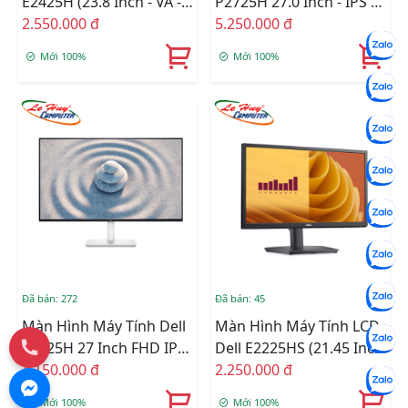
E2425H (23.8 Inch - VA -
P2725H 27.0 Inch - IPS -
FHD - 5ms - 75Hz)
2.550.000 đ
FHD - 100Hz - 5ms - USB
5.250.000 đ
TypeC
Mới 100%
Mới 100%
Đã bán: 272
Đã bán: 45
Màn Hình Máy Tính Dell
Màn Hình Máy Tính LCD
S2725H 27 Inch FHD IPS
Dell E2225HS (21.45 Inch
100hz 4ms
4.150.000 đ
- FHD - VA - 75Hz)
2.250.000 đ
Mới 100%
Mới 100%