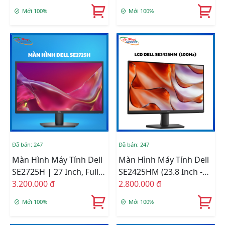
Mới 100%
Mới 100%
Đã bán: 247
Đã bán: 247
Màn Hình Máy Tính Dell
Màn Hình Máy Tính Dell
SE2725H | 27 Inch, Full
SE2425HM (23.8 Inch -
HD, VA, 75Hz, 8ms, 250
3.200.000 đ
IPS - FHD - 100Hz - 5ms)
2.800.000 đ
Nits, HDMI+VGA, Phẳng
Mới 100%
Mới 100%