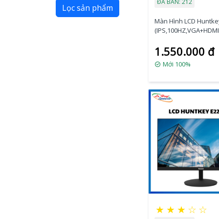
ĐÃ BÁN: 212
Lọc sản phẩm
Màn Hình LCD Huntke
(IPS,100HZ,VGA+HDMI
1.550.000 đ
Mới 100%
★
★
★
☆
☆