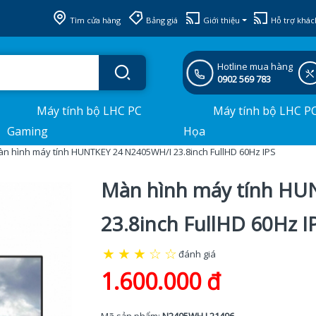
Tìm cửa hàng
Bảng giá
Giới thiệu
Hỗ trợ khác
Hotline mua hàng
0902 569 783
Máy tính bộ LHC PC
Máy tính bộ LHC P
Gaming
Họa
n hình máy tính HUNTKEY 24 N2405WH/I 23.8inch FullHD 60Hz IPS
Màn hình máy tính HU
23.8inch FullHD 60Hz I
★
★
★
☆
☆
đánh giá
1.600.000 đ