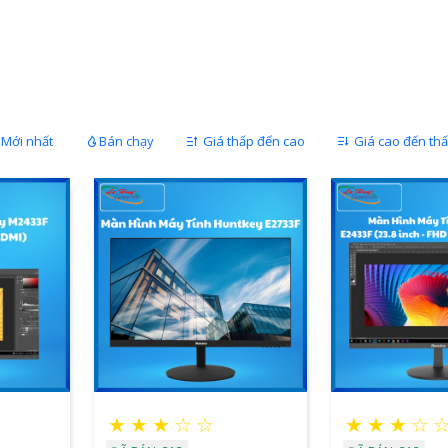
Mới nhất
Bán chạy
Giá thấp đến cao
Giá cao đến th
★
★
★
☆
☆
★
★
★
☆