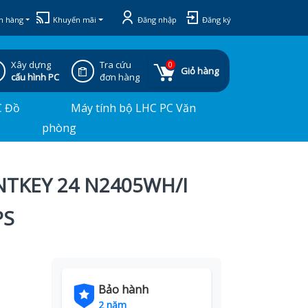
h hàng
Khuyến mãi
Đăng nhập
Đăng ký
Xây dựng
Tra cứu
0
Giỏ hàng
cấu hình PC
đơn hàng
C Đồ
Máy tính bộ LHC PC Văn
phòng
NTKEY 24 N2405WH/I
PS
Bảo hành
2 năm