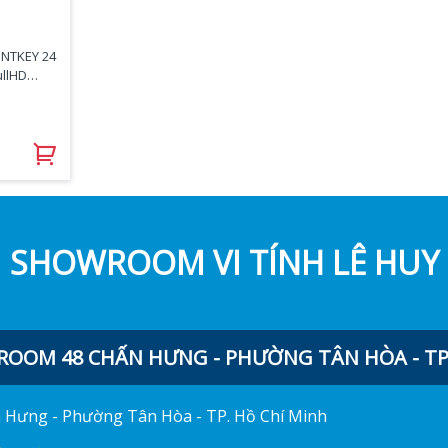
UNTKEY 24
ullHD
SHOWROOM VI TÍNH LÊ HUY
OOM 48 CHẤN HƯNG - PHƯỜNG TÂN HÒA - TP.
ấn Hưng - Phường Tân Hòa - TP. Hồ Chí Minh