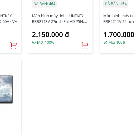
ĐÃ BÁN: 464
ĐÃ BÁN: 154
UNTKEY
Màn hình máy tính HUNTKEY
Màn hình máy tí
HD 60Hz VA
RRB2713V 27inch FullHD 75Hz
RRB2211V 22inch 
IPS
IPS
2.150.000 đ
1.700.000
Mới 100%
Mới 100%