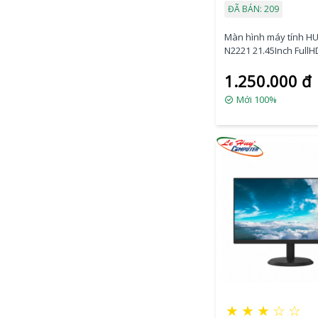
ĐÃ BÁN: 209
Màn hình máy tính H
N2221 21.45Inch Full
1.250.000 đ
Mới 100%
★
★
★
☆
☆