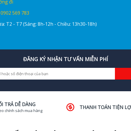
ờng đi
:
0902 569 783
a: T2 - T7 (Sáng: 8h-12h - Chiều: 13h30-18h)
ĐĂNG KÝ NHẬN TƯ VẤN MIỄN PHÍ
ỔI TRẢ DỄ DÀNG
THANH TOÁN TIỆN LỢ
eo chính sách mua hàng