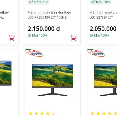
ĐÃ BÁN: 212
ĐÃ BÁN: 386
untkey
Màn hình máy tính Huntkey
Màn hình máy tí
0Hz
LCD RRB2713V 27″ 100HZ
LCD E2739F 27″
2.150.000 đ
2.050.000
Mới 100%
Mới 100%
★
★
★
★
☆
★
★
★
★