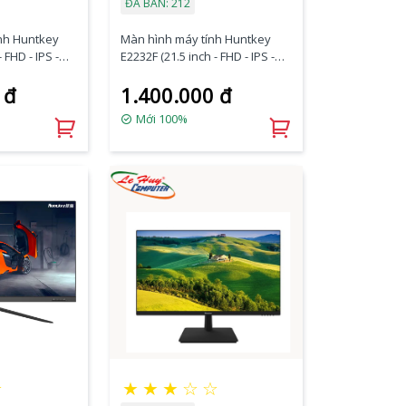
ĐÃ BÁN: 212
nh Huntkey
Màn hình máy tính Huntkey
 FHD - IPS -
E2232F (21.5 inch - FHD - IPS -
100Hz - 5ms)
 đ
1.400.000 đ
Mới 100%
★
★
★
★
☆
☆