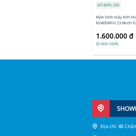
ĐÃ BÁN: 260
Màn hình máy tính H
N2405WH/I 23.8inch F
60Hz IPS
1.600.000 đ
Mới 100%
SHOWR
Địa chỉ: 48 Ch