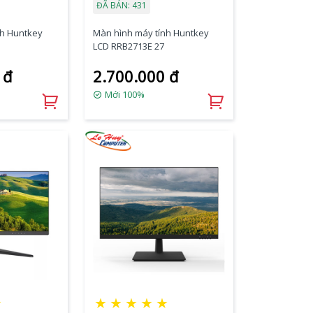
ĐÃ BÁN: 431
nh Huntkey
Màn hình máy tính Huntkey
LCD RRB2713E 27
 đ
2.700.000 đ
Mới 100%
★
★
★
★
★
★