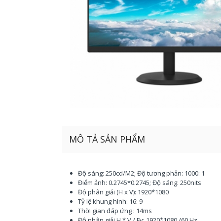
MÔ TẢ SẢN PHẨM
Độ sáng: 250cd/M2; Độ tương phản: 1000: 1
Điểm ảnh: 0.2745*0.2745; Độ sáng: 250nits
Độ phân giải (H x V): 1920*1080
Tỷ lệ khung hình: 16: 9
Thời gian đáp ứng : 14ms
Độ phân giải H * V / Fv: 1920*1080 /60 Hz