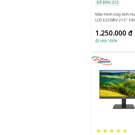
ĐÃ BÁN: 212
Màn hình máy tính H
LCD E2238FV 21.5″ 10
1.250.000 đ
Mới 100%
★
★
★
★
★