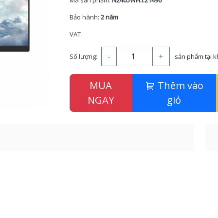
Mã sản phẩm:
N2405WH.I.21496
Bảo hành:
2 năm
VAT
-
+
Số lượng:
sản phẩm tại 
MUA
Thêm vào
NGAY
giỏ