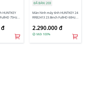
ĐÃ BÁN: 203
nh HUNTKEY
Màn hình máy tính HUNTKEY 24
FullHD 75Hz
RRB2413 23.8inch FullHD 60Hz
IPS
 đ
2.290.000 đ
Mới 100%