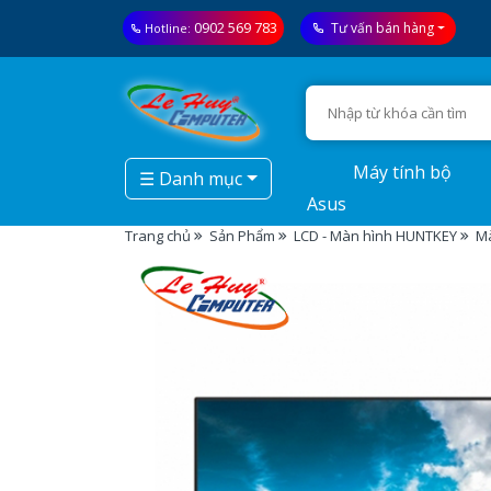
0902 569 783
Tư vấn bán hàng
Hotline:
Máy tính bộ
☰ Danh mục
Asus
Trang chủ
Sản Phẩm
LCD - Màn hình HUNTKEY
Mà