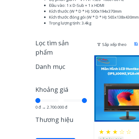
Đầu vào: 1 x D-Sub + 1 x HDMI
Kích thước (W * D * H): 500x194x370mm
Kích thước đóng gói (W * D * H): 565x138x430mm
Trọng lượng tịnh: 3.4kg
Lọc tìm sản
Sắp xếp theo
phẩm
Danh mục
Khoảng giá
0
đ →
2.700.000
đ
Thương hiệu
★
★
★
☆
☆