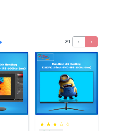
ấp
0
/1
☆
★
★
★
☆
☆