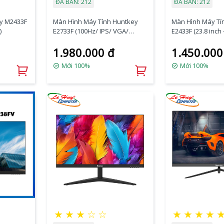
ĐÃ BÁN: 212
ĐÃ BÁN: 212
y M2433F
Màn Hình Máy Tính Huntkey
Màn Hình Máy Tí
)
E2733F (100Hz/ IPS/ VGA/
E2433F (23.8 inch -
HDMI/ 14ms)
100Hz - 5ms)
1.980.000 đ
1.450.000
Mới 100%
Mới 100%
★
★
★
☆
☆
★
★
★
★