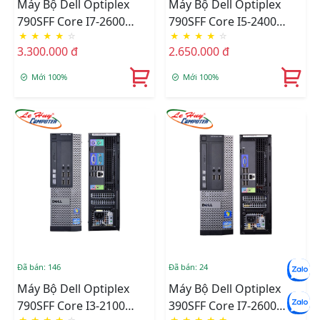
Máy Bộ Dell Optiplex
Máy Bộ Dell Optiplex
790SFF Core I7-2600
790SFF Core I5-2400
★
★
★
★
☆
★
★
★
★
☆
(8M/3.8Ghz), Ram 4GB,
(6M/3.4Ghz), Ram 4GB,
3.300.000 đ
2.650.000 đ
HDD 500GB, DVD, Free
HDD 500GB, DVD, Free
OS
OS
Mới 100%
Mới 100%
Đã bán: 146
Đã bán: 24
Máy Bộ Dell Optiplex
Máy Bộ Dell Optiplex
790SFF Core I3-2100
390SFF Core I7-2600