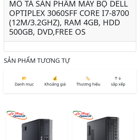
MÔ TẢ SẢN PHẨM MÁY BỘ DELL
OPTIPLEX 3060SFF CORE I7-8700
(12M/3.2GHZ), RAM 4GB, HDD
500GB, DVD,FREE OS
SẢN PHẨM TƯƠNG TỰ
📂
💰
🏷️
↑↓
Danh mục
Khoảng giá
Thương hiệu
sắp xếp