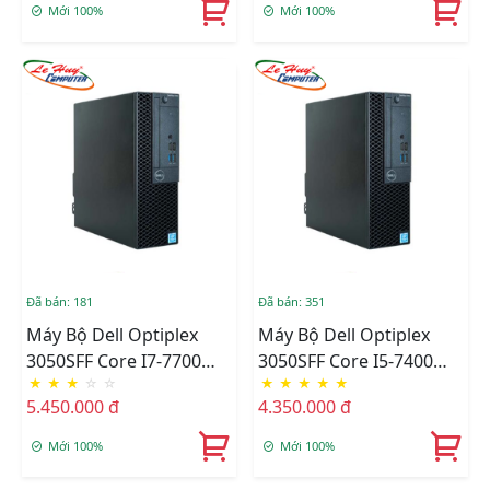
OS
500GB,DVD,Free OS
Mới 100%
Mới 100%
Đã bán: 181
Đã bán: 351
Máy Bộ Dell Optiplex
Máy Bộ Dell Optiplex
3050SFF Core I7-7700
3050SFF Core I5-7400
★
★
★
☆
☆
★
★
★
★
★
(8M/3,4Ghz), Ram 4GB,
(6M/2.7Ghz), Ram 4GB,
5.450.000 đ
4.350.000 đ
SSD M2 128GB,
SSD M2 128GB,
DVD,Free OS
DVD,Free OS
Mới 100%
Mới 100%