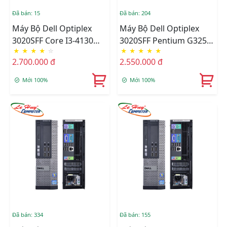
Đã bán: 15
Đã bán: 204
Máy Bộ Dell Optiplex
Máy Bộ Dell Optiplex
3020SFF Core I3-4130
3020SFF Pentium G3250
★
★
★
★
☆
★
★
★
★
★
(3M/3.4Ghz), Ram 4GB,
(3M/3.2Ghz), Ram 4GB,
2.700.000 đ
2.550.000 đ
HDD 500GB, DVD,Free
HDD 500GB, DVD,Free
OS
OS
Mới 100%
Mới 100%
Đã bán: 334
Đã bán: 155