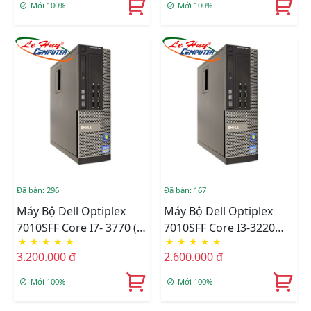
OS
OS
Mới 100%
Mới 100%
Đã bán: 296
Đã bán: 167
Máy Bộ Dell Optiplex
Máy Bộ Dell Optiplex
7010SFF Core I7- 3770 (
7010SFF Core I3-3220
★
★
★
★
★
★
★
★
★
★
8M/3.4Ghz), Ram 4GB,
(3M/3.3Ghz), Ram 4GB,
3.200.000 đ
2.600.000 đ
HDD 500GB, DVD,Free
HDD 500GB, DVD, Free
OS
OS
Mới 100%
Mới 100%