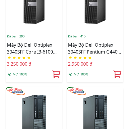
Đã bán: 290
Đã bán: 415
Máy Bộ Dell Optiplex
Máy Bộ Dell Optiplex
3040SFF Core I3-6100
3040SFF Pentium G4400
★
★
★
★
★
★
★
★
★
★
(3M/3.7Ghz), Ram 4GB,
(3M/3.3Ghz), Ram 4GB,
3.250.000 đ
2.950.000 đ
HDD 500GB, DVD,Free
HDD 500GB, DVD,Free
OS
OS
Mới 100%
Mới 100%