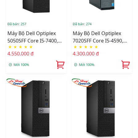
Đã bán: 257
Đã bán: 274
Máy Bộ Dell Optiplex
Máy Bộ Dell Optiplex
5050SFF Core I5-7400,
7020SFF Core I5-4590,
★
★
★
★
★
★
★
★
★
★
Ram 8GB, SDD 240GB
Ram 8GB, SDD 256GB
4.550.000 đ
4.300.000 đ
Renew
Renew
Mới 100%
Mới 100%