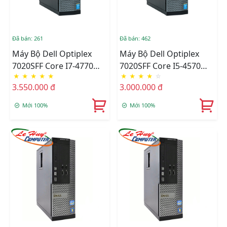
Đã bán: 261
Đã bán: 462
Máy Bộ Dell Optiplex
Máy Bộ Dell Optiplex
7020SFF Core I7-4770
7020SFF Core I5-4570
★
★
★
★
★
★
★
★
★
☆
(8M/3.4Ghz), Ram 4GB,
(6M/3.2Ghz), Ram 4GB,
3.550.000 đ
3.000.000 đ
HDD 500GB, DVD,Free
HDD 500GB, DVD,Free
OS
OS
Mới 100%
Mới 100%