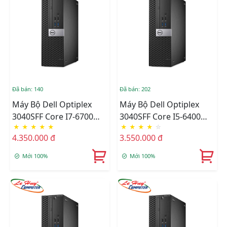
Đã bán: 140
Đã bán: 202
Máy Bộ Dell Optiplex
Máy Bộ Dell Optiplex
3040SFF Core I7-6700
3040SFF Core I5-6400
★
★
★
★
★
★
★
★
★
☆
(8M/3,4Ghz), Ram 4GB,
(6M/2.7Ghz), Ram 4GB,
4.350.000 đ
3.550.000 đ
HDD 500GB, DVD,Free
HDD 500GB, DVD,Free
OS
OS
Mới 100%
Mới 100%