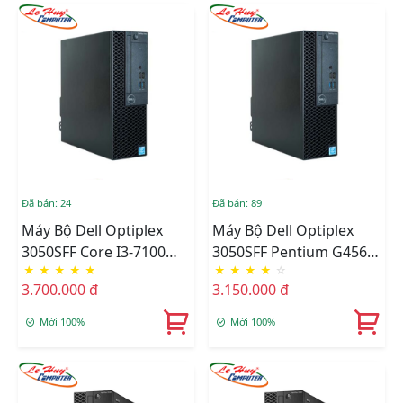
Đã bán: 24
Đã bán: 89
Máy Bộ Dell Optiplex
Máy Bộ Dell Optiplex
3050SFF Core I3-7100
3050SFF Pentium G4560
★
★
★
★
★
★
★
★
★
☆
(3M/3.7Ghz), Ram 4GB,
(3M/3.5Ghz), Ram 4GB,
3.700.000 đ
3.150.000 đ
SSD M2 128GB,
SSD M2 128GB,
DVD,Free OS
DVD,Free OS
Mới 100%
Mới 100%