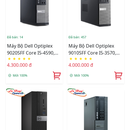
Đã bán: 14
Đã bán: 457
Máy Bộ Dell Optiplex
Máy Bộ Dell Optiplex
9020SFF Core I5-4590,
9010SFF Core I5-3570,
★
★
★
★
★
★
★
★
★
★
Ram 8GB, SDD 240GB
Ram 8GB, SDD 240GB
4.300.000 đ
4.000.000 đ
Renew
Renew
Mới 100%
Mới 100%