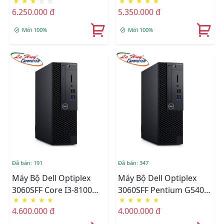
★
★
★
☆
☆
★
★
★
★
★
(12M/3.2Ghz), Ram 4GB,
(9M/2.8Ghz), Ram 4GB,
6.250.000 đ
5.350.000 đ
HDD 500GB, DVD,Free
HDD 500GB, DVD,Free
OS
OS
Mới 100%
Mới 100%
Đã bán: 191
Đã bán: 347
Máy Bộ Dell Optiplex
Máy Bộ Dell Optiplex
3060SFF Core I3-8100
3060SFF Pentium G5400
★
★
★
★
★
★
★
★
★
★
(6M/3.6Ghz), Ram 4GB,
(4M,3.7Ghz),Ram
4.600.000 đ
4.000.000 đ
HDD 500GB, DVD,Free
4GB,HDD