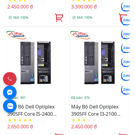
★
★
★
★
☆
★
★
★
★
★
(3M/3.1Ghz), Ram 4GB,
(8M/3.8Ghz), Ram 4GB,
2.450.000 đ
3.300.000 đ
HDD 500GB, DVD, Free
HDD 500GB, DVD, Free
OS
OS
Mới 100%
Mới 100%
Đã bán: 491
Đã bán: 476
Máy Bộ Dell Optiplex
Máy Bộ Dell Optiplex
390SFF Core I5-2400
390SFF Core I3-2100
★
★
★
★
★
★
★
★
☆
☆
(6M/3.4Ghz), Ram 4GB,
(3M/3.1Ghz), Ram 4GB,
2.650.000 đ
2.450.000 đ
HDD 500GB, DVD, Free
HDD 500GB, DVD, Free