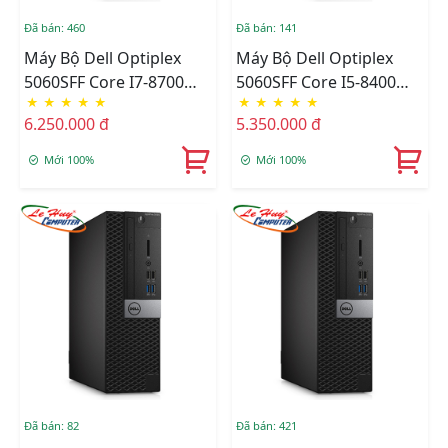
Đã bán: 460
Đã bán: 141
Máy Bộ Dell Optiplex
Máy Bộ Dell Optiplex
5060SFF Core I7-8700
5060SFF Core I5-8400
★
★
★
★
★
★
★
★
★
★
(12M/3.2Ghz), Ram 4GB,
(9M/2.8Ghz), Ram 4GB,
6.250.000 đ
5.350.000 đ
HDD 500GB, DVD,Free
HDD 500GB, DVD,Free
OS
OS
Mới 100%
Mới 100%
Đã bán: 82
Đã bán: 421