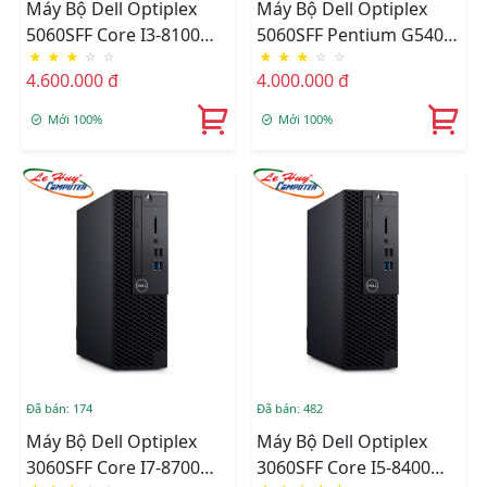
Máy Bộ Dell Optiplex
Máy Bộ Dell Optiplex
5060SFF Core I3-8100
5060SFF Pentium G5400
★
★
★
☆
☆
★
★
★
☆
☆
(6M/3.6Ghz), Ram 4GB,
(4M,3.7Ghz),Ram
4.600.000 đ
4.000.000 đ
HDD 500GB, DVD,Free
4GB,HDD
OS
500GB,DVD,Free OS
Mới 100%
Mới 100%
Đã bán: 174
Đã bán: 482
Máy Bộ Dell Optiplex
Máy Bộ Dell Optiplex
3060SFF Core I7-8700
3060SFF Core I5-8400