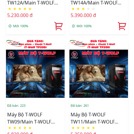
TW12A/Main T-WOLF
TW14A/Main T-WOLF
★
★
★
★
★
★
★
★
☆
☆
H510/CPU Intel Core I3-
H610/CPU Intel Core I3-
5.230.000 đ
5.390.000 đ
10105/Ram DDR4
12100/Ram DDR4
8GB/3200/SSD T-WOLF
8GB/3200/SSD T-WOLF
Mới 100%
Mới 100%
256GB/Nguồn T-Wolf
256GB/Nguồn T-Wolf
TW-P350+Tặng Bộ Phím
TW-P350+Tặng Bộ Phím
Chuột T-Wolf TF200
Chuột T-Wolf TF200
Đã bán: 223
Đã bán: 261
Máy Bộ T-WOLF
Máy Bộ T-WOLF
TW09/Main T-WOLF
TW11/Main T-WOLF
★
★
★
★
★
★
★
★
★
★
H310/CPU Intel I3-
H510/CPU Intel