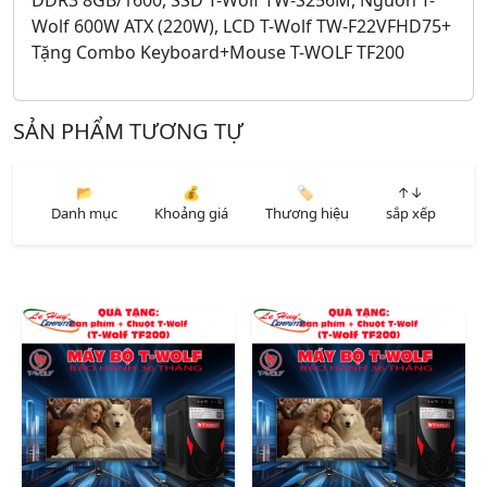
Wolf 600W ATX (220W), LCD T-Wolf TW-F22VFHD75+
Tặng Combo Keyboard+Mouse T-WOLF TF200
SẢN PHẨM TƯƠNG TỰ
📂
💰
🏷️
↑↓
Danh mục
Khoảng giá
Thương hiệu
sắp xếp