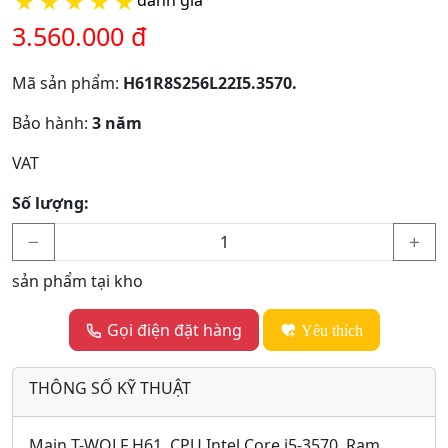
★
★
★
★
★
3.560.000 đ
Mã sản phẩm:
H61R8S256L22I5.3570.
Bảo hành:
3 năm
VAT
Số lượng:
sản phẩm tại kho
Gọi điện đặt hàng
Yêu thích
THÔNG SỐ KỸ THUẬT
Main T-WOLF H61, CPU Intel Core i5-3570, Ram