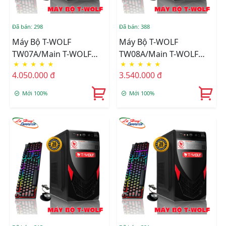
Đã bán: 298
Đã bán: 388
Máy Bộ T-WOLF
Máy Bộ T-WOLF
TW07A/Main T-WOLF
TW08A/Main T-WOLF
★
★
★
★
★
★
★
★
★
★
H110/CPU Intel Core I5-
H310/CPU Intel
4.050.000 đ
3.540.000 đ
6600/Ram DDR4
G5400/Ram DDR4
8GB/3200/SSD
8GB/3200/SSD T-WOLF
Mới 100%
Mới 100%
256GB/Nguồn T-Wolf
256GB/Nguồn T-Wolf
TW-P350+Tặng Bộ Phím
TW-P350+Tặng Bộ Phím
Chuột T-Wolf TF200
Chuột T-Wolf TF200