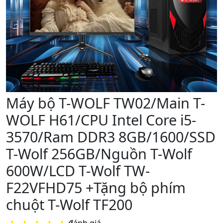
Máy bộ T-WOLF TW02/Main T-
WOLF H61/CPU Intel Core i5-
3570/Ram DDR3 8GB/1600/SSD
T-Wolf 256GB/Nguồn T-Wolf
600W/LCD T-Wolf TW-
F22VFHD75 +Tặng bộ phím
chuột T-Wolf TF200
đánh giá