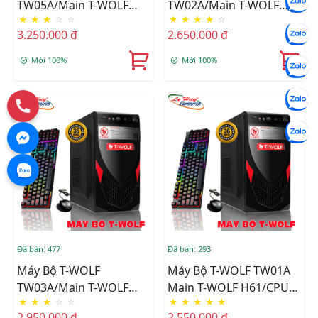
TW05A/Main T-WOLF
TW02A/Main T-WOLF
★
★
★
☆
☆
★
★
★
★
☆
H110/CPU Intel
H61/CPU Intel Core I3-
3.250.000 đ
2.650.000 đ
G4400/Ram DDR4
3570/Ram DDR3
8GB/3200/SSD T-WOLF
8GB/1600/SSD T-WOLF
Mới 100%
Mới 100%
256GB/Nguồn T-Wolf
256GB/Nguồn T-Wolf
600W+Tặng Bộ Phím
600W ATX +Tặng Bộ
Chuột T-Wolf TF200
Phím Chuột T-Wolf
TF200
Đã bán: 477
Đã bán: 293
Máy Bộ T-WOLF
Máy Bộ T-WOLF TW01A
TW03A/Main T-WOLF
Main T-WOLF H61/CPU
★
★
★
☆
☆
★
★
★
★
★
H81/CPU Intel Core I3-
Intel Core I3-3240/Ram
2.950.000 đ
2.550.000 đ