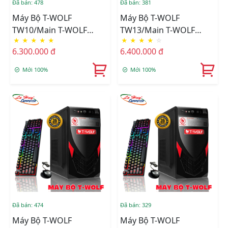
Đã bán: 478
Đã bán: 381
Máy Bộ T-WOLF
Máy Bộ T-WOLF
TW10/Main T-WOLF
TW13/Main T-WOLF
★
★
★
★
★
★
★
★
★
☆
H310/CPU Intel I5-
H610/CPU Intel
6.300.000 đ
6.400.000 đ
8500/Ram DDR4
G7400/Ram DDR4
8GB/3200/SSD T-Wolf
8GB/3200/SSD T-Wolf
Mới 100%
Mới 100%
256GB/Nguồn T-Wolf
256GB/Nguồn T-Wolf
TW-P350/LCD T-Wolf TW-
TW-P350/LCD T-Wolf TW-
F24IFHD100+Tặng Bộ
F22VFHD75+Tặng Bộ
Phím Chuột T-Wolf
Phím Chuột T-Wolf
TF200
TF200
Đã bán: 474
Đã bán: 329
Máy Bộ T-WOLF
Máy Bộ T-WOLF