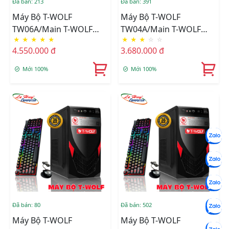
Đã bán: 213
Đã bán: 391
Máy Bộ T-WOLF
Máy Bộ T-WOLF
TW06A/Main T-WOLF
TW04A/Main T-WOLF
★
★
★
★
★
★
★
★
☆
☆
H110/CPU Intel Core I3-
H81/CPU Intel Core I5-
4.550.000 đ
3.680.000 đ
6100/Ram DDR4
4460/Ram DDR3
8GB/3200/SSD
8GB/1600/SSD T-WOLF
Mới 100%
Mới 100%
256GB/Nguồn T-Wolf
256GB/Nguồn T-Wolf
600W +Tặng Bộ Phím
600W+Tặng Phím T-Wolf
Chuột T-Wolf TF200
T20 + Chuột T-Wolf V3
Đã bán: 80
Đã bán: 502
Máy Bộ T-WOLF
Máy Bộ T-WOLF