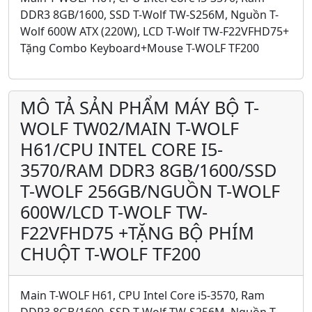
DDR3 8GB/1600, SSD T-Wolf TW-S256M, Nguồn T-
Wolf 600W ATX (220W), LCD T-Wolf TW-F22VFHD75+
Tặng Combo Keyboard+Mouse T-WOLF TF200
MÔ TẢ SẢN PHẨM MÁY BỘ T-
WOLF TW02/MAIN T-WOLF
H61/CPU INTEL CORE I5-
3570/RAM DDR3 8GB/1600/SSD
T-WOLF 256GB/NGUỒN T-WOLF
600W/LCD T-WOLF TW-
F22VFHD75 +TẶNG BỘ PHÍM
CHUỘT T-WOLF TF200
Main T-WOLF H61, CPU Intel Core i5-3570, Ram
DDR3 8GB/1600, SSD T-Wolf TW-S256M, Nguồn T-