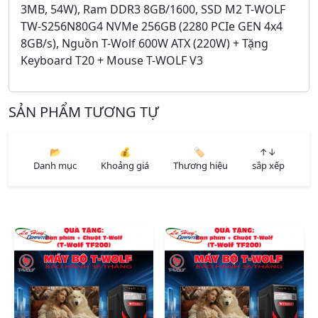
3MB, 54W), Ram DDR3 8GB/1600, SSD M2 T-WOLF
TW-S256N80G4 NVMe 256GB (2280 PCIe GEN 4x4
8GB/s), Nguồn T-Wolf 600W ATX (220W) + Tặng
Keyboard T20 + Mouse T-WOLF V3
SẢN PHẨM TƯƠNG TỰ
📂
💰
🏷️
↑↓
Danh mục
Khoảng giá
Thương hiệu
sắp xếp