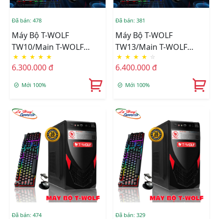
Đã bán: 478
Đã bán: 381
Máy Bộ T-WOLF
Máy Bộ T-WOLF
TW10/Main T-WOLF
TW13/Main T-WOLF
★
★
★
★
★
★
★
★
★
☆
H310/CPU Intel I5-
H610/CPU Intel
6.300.000 đ
6.400.000 đ
8500/Ram DDR4
G7400/Ram DDR4
8GB/3200/SSD T-Wolf
8GB/3200/SSD T-Wolf
Mới 100%
Mới 100%
256GB/Nguồn T-Wolf
256GB/Nguồn T-Wolf
TW-P350/LCD T-Wolf TW-
TW-P350/LCD T-Wolf TW-
F24IFHD100+Tặng Bộ
F22VFHD75+Tặng Bộ
Phím Chuột T-Wolf
Phím Chuột T-Wolf
TF200
TF200
Đã bán: 474
Đã bán: 329