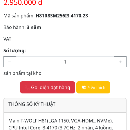
2.950.000 đ
Mã sản phẩm:
H81R8SM256I3.4170.23
Bảo hành:
3 năm
VAT
Số lượng:
sản phẩm tại kho
Gọi điện đặt hàng
Yêu thích
THÔNG SỐ KỸ THUẬT
Main T-WOLF H81(LGA 1150, VGA-HDMI, NVMe),
CPU Intel Core i3-4170 (3.7GHz, 2 nhân, 4 luồng,