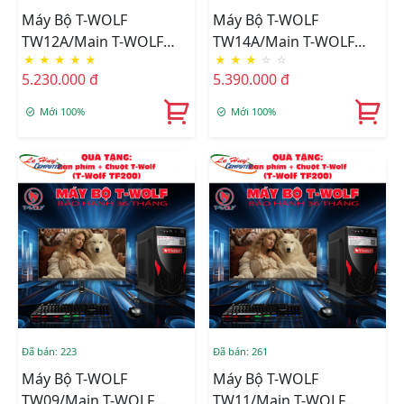
Máy Bộ T-WOLF
Máy Bộ T-WOLF
TW12A/Main T-WOLF
TW14A/Main T-WOLF
★
★
★
★
★
★
★
★
☆
☆
H510/CPU Intel Core I3-
H610/CPU Intel Core I3-
5.230.000 đ
5.390.000 đ
10105/Ram DDR4
12100/Ram DDR4
8GB/3200/SSD T-WOLF
8GB/3200/SSD T-WOLF
Mới 100%
Mới 100%
256GB/Nguồn T-Wolf
256GB/Nguồn T-Wolf
TW-P350+Tặng Bộ Phím
TW-P350+Tặng Bộ Phím
Chuột T-Wolf TF200
Chuột T-Wolf TF200
Đã bán: 223
Đã bán: 261
Máy Bộ T-WOLF
Máy Bộ T-WOLF
TW09/Main T-WOLF
TW11/Main T-WOLF