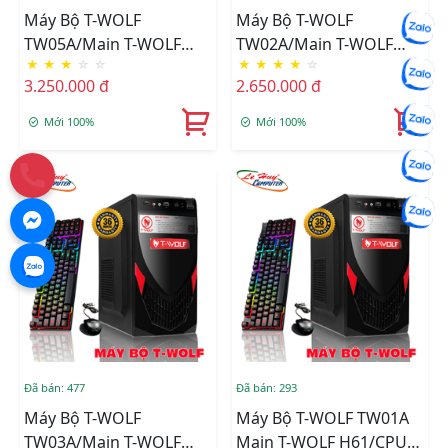
Máy Bộ T-WOLF
Máy Bộ T-WOLF
TW05A/Main T-WOLF
TW02A/Main T-WOLF
★
★
★
☆
☆
★
★
★
★
☆
H110/CPU Intel
H61/CPU Intel Core I3-
3.250.000 đ
2.650.000 đ
G4400/Ram DDR4
3570/Ram DDR3
8GB/3200/SSD T-WOLF
8GB/1600/SSD T-WOLF
Mới 100%
Mới 100%
256GB/Nguồn T-Wolf
256GB/Nguồn T-Wolf
600W+Tặng Bộ Phím
600W ATX +Tặng Bộ
Chuột T-Wolf TF200
Phím Chuột T-Wolf
TF200
Đã bán: 477
Đã bán: 293
Máy Bộ T-WOLF
Máy Bộ T-WOLF TW01A
TW03A/Main T-WOLF
Main T-WOLF H61/CPU