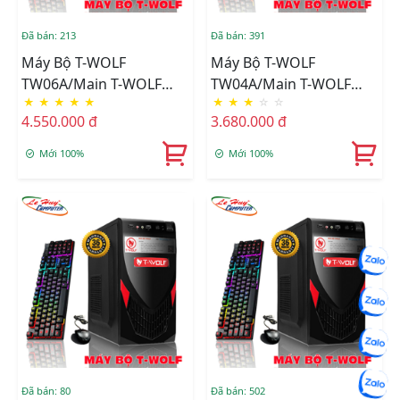
Đã bán: 213
Đã bán: 391
Máy Bộ T-WOLF
Máy Bộ T-WOLF
TW06A/Main T-WOLF
TW04A/Main T-WOLF
★
★
★
★
★
★
★
★
☆
☆
H110/CPU Intel Core I3-
H81/CPU Intel Core I5-
4.550.000 đ
3.680.000 đ
6100/Ram DDR4
4460/Ram DDR3
8GB/3200/SSD
8GB/1600/SSD T-WOLF
Mới 100%
Mới 100%
256GB/Nguồn T-Wolf
256GB/Nguồn T-Wolf
600W +Tặng Bộ Phím
600W+Tặng Phím T-Wolf
Chuột T-Wolf TF200
T20 + Chuột T-Wolf V3
Đã bán: 80
Đã bán: 502