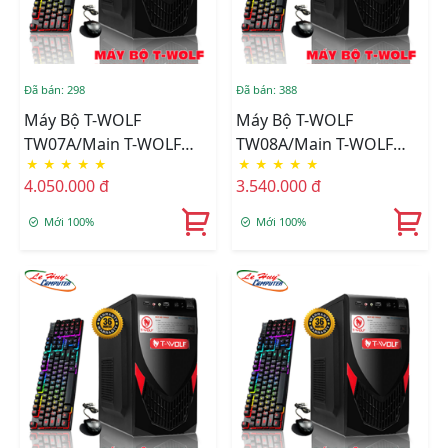
Đã bán: 298
Đã bán: 388
Máy Bộ T-WOLF
Máy Bộ T-WOLF
TW07A/Main T-WOLF
TW08A/Main T-WOLF
★
★
★
★
★
★
★
★
★
★
H110/CPU Intel Core I5-
H310/CPU Intel
4.050.000 đ
3.540.000 đ
6600/Ram DDR4
G5400/Ram DDR4
8GB/3200/SSD
8GB/3200/SSD T-WOLF
Mới 100%
Mới 100%
256GB/Nguồn T-Wolf
256GB/Nguồn T-Wolf
TW-P350+Tặng Bộ Phím
TW-P350+Tặng Bộ Phím
Chuột T-Wolf TF200
Chuột T-Wolf TF200