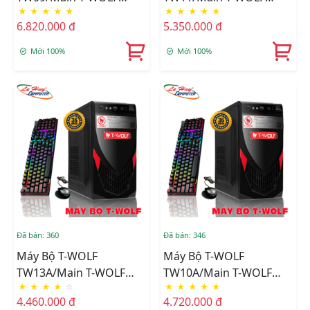
★
★
★
★
★
★
★
★
★
★
H310/CPU Intel I3-
H510/CPU Intel
6.820.000 đ
5.350.000 đ
8100/Ram DDR4
G5905/Ram DDR4
8GB/3200/SSD T-Wolf
8GB/3200/SSD T-Wolf
Mới 100%
Mới 100%
256GB/Nguồn T-Wolf
256GB/Nguồn T-Wolf
TW-P350/LCD T-Wolf TW-
TW-P350/LCD T-Wolf TW-
F22VFHD75+Tặng Bộ
F22VFHD75 +Tặng Bộ
Phím Chuột T-Wolf
Phím Chuột T-Wolf
TF200
TF200
Đã bán: 360
Đã bán: 346
Máy Bộ T-WOLF
Máy Bộ T-WOLF
TW13A/Main T-WOLF
TW10A/Main T-WOLF
★
★
★
★
☆
★
★
★
★
★
H610/CPU Intel
H310/CPU Intel Core I5-
4.460.000 đ
4.720.000 đ
G7400/Ram DDR4
8500/Ram DDR4