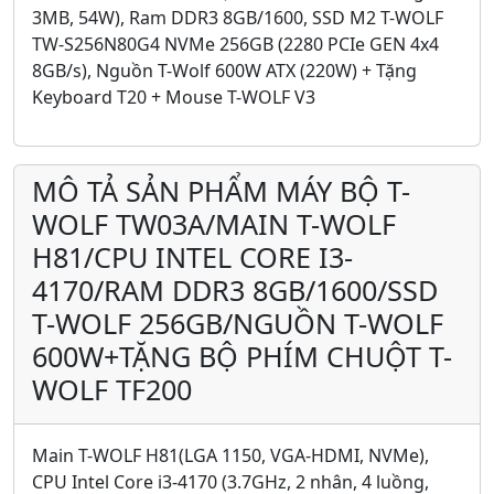
3MB, 54W), Ram DDR3 8GB/1600, SSD M2 T-WOLF
TW-S256N80G4 NVMe 256GB (2280 PCIe GEN 4x4
8GB/s), Nguồn T-Wolf 600W ATX (220W) + Tặng
Keyboard T20 + Mouse T-WOLF V3
MÔ TẢ SẢN PHẨM MÁY BỘ T-
WOLF TW03A/MAIN T-WOLF
H81/CPU INTEL CORE I3-
4170/RAM DDR3 8GB/1600/SSD
T-WOLF 256GB/NGUỒN T-WOLF
600W+TẶNG BỘ PHÍM CHUỘT T-
WOLF TF200
Main T-WOLF H81(LGA 1150, VGA-HDMI, NVMe),
CPU Intel Core i3-4170 (3.7GHz, 2 nhân, 4 luồng,