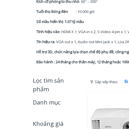
Kích cỡ phóng to thu nhỏ
: 60″ – 300″
Tuổi thọ Bóng đèn
: 10.000 giờ
Số mầu hiển thị: 1.07 tỷ mầu
Tính hiệu vào
: HDMI X 1; VGA in x 2, S-Video 4 pin x 1,
Tín hiệu ra
: VGA out x 1, Audio out Mini Jack x 1, Loa 2
Hỗ trợ 3D, chức năng lựa chọn chế độ phụ đề, công n
Bảo hành : 24 tháng cho thân máy, 12 tháng hoặc 100
Lọc tìm sản
Sắp xếp theo
phẩm
Danh mục
Khoảng giá