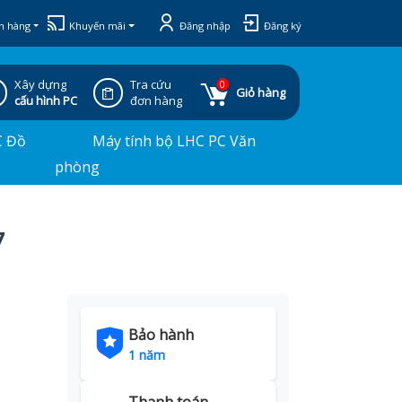
h hàng
Khuyến mãi
Đăng nhập
Đăng ký
Xây dựng
Tra cứu
0
Giỏ hàng
cấu hình PC
đơn hàng
C Đồ
Máy tính bộ LHC PC Văn
phòng
7
Bảo hành
1 năm