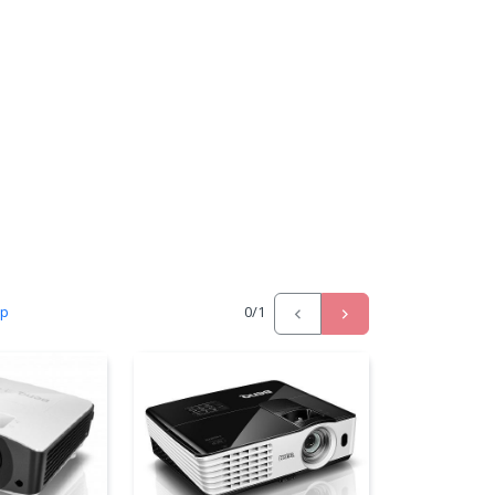
ấp
0
/1