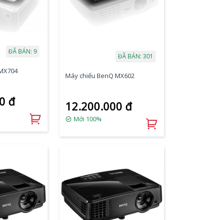
ĐÃ BÁN: 9
ĐÃ BÁN: 301
 MX704
Máy chiếu BenQ MX602
0 đ
12.200.000 đ
Mới 100%