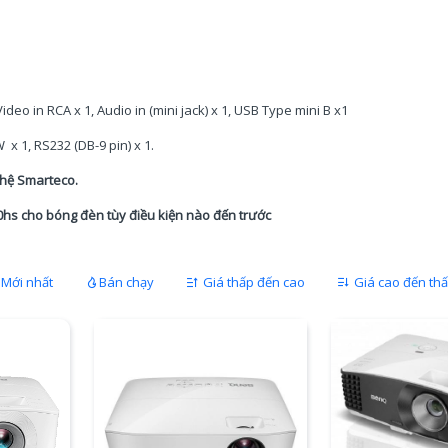
 Video in RCA x 1, Audio in (mini jack) x 1, USB Type mini B x1
W x 1, RS232 (DB-9 pin) x 1.
ghệ Smarteco.
0hs cho bóng đèn tùy điều kiện nào đến trước
Mới nhất
Bán chạy
Giá thấp đến cao
Giá cao đến th