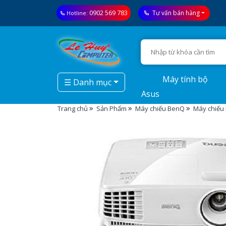
0902 569 783
Tư vấn bán hàng
Hotline:
Máy tính bộ
☰ Danh mục
Asus
Trang chủ
Sản Phẩm
Máy chiếu BenQ
Máy chiếu