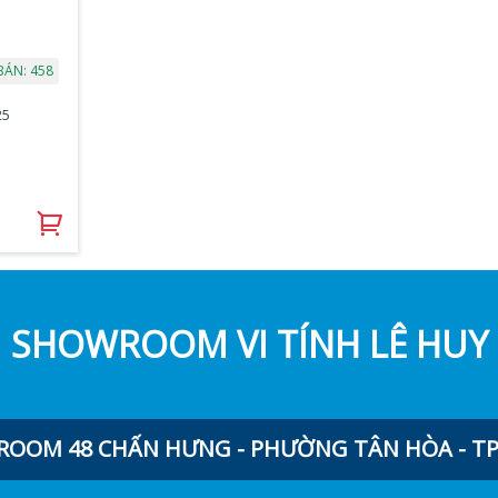
BÁN: 458
25
SHOWROOM VI TÍNH LÊ HUY
OOM 48 CHẤN HƯNG - PHƯỜNG TÂN HÒA - TP.