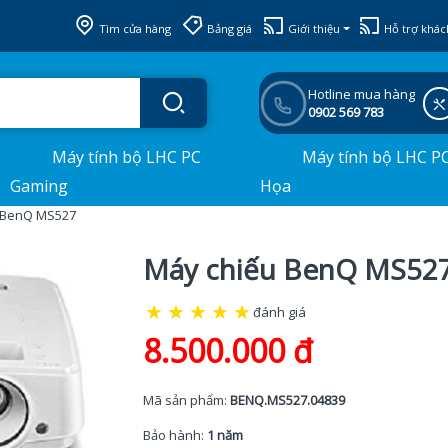
Tìm cửa hàng
Bảng giá
Giới thiệu
Hỗ trợ khác
Hotline mua hàng
0902 569 783
Máy tính bộ LHC PC
Máy tính bộ LHC P
Gaming
Họa
 BenQ MS527
Máy chiếu BenQ MS52
★
★
★
★
★
đánh giá
8.500.000 đ
Mã sản phẩm:
BENQ.MS527.04839
Bảo hành:
1 năm