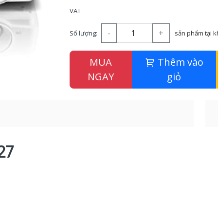
VAT
-
+
Số lượng:
sản phẩm tại 
MUA
Thêm vào
NGAY
giỏ
27