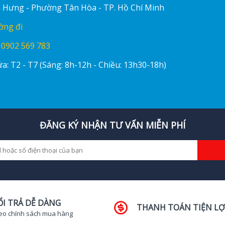
ấn Hưng - Phường Tân Hòa - TP. Hồ Chí Minh
ờng đi
:
0902 569 783
a: T2 - T7 (Sáng: 8h-12h - Chiều: 13h30-18h)
ĐĂNG KÝ NHẬN TƯ VẤN MIỄN PHÍ
ỔI TRẢ DỄ DÀNG
THANH TOÁN TIỆN LỢ
eo chính sách mua hàng