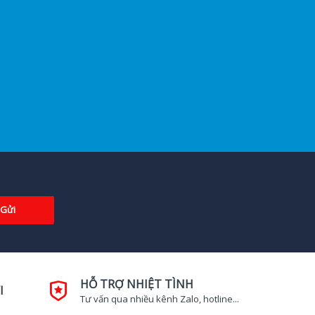
Gửi
HỖ TRỢ NHIỆT TÌNH
I
Tư vấn qua nhiều kênh Zalo, hotline...