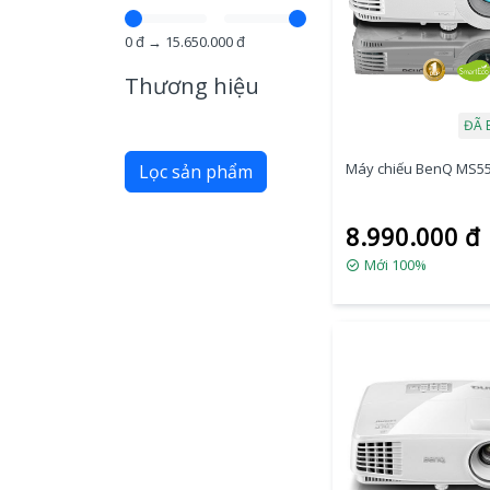
0
đ →
15.650.000
đ
Thương hiệu
ĐÃ 
Máy chiếu BenQ MS5
Lọc sản phẩm
8.990.000 đ
Mới 100%