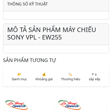
THÔNG SỐ KỸ THUẬT
MÔ TẢ SẢN PHẨM MÁY CHIẾU
SONY VPL - EW255
SẢN PHẨM TƯƠNG TỰ
📂
💰
🏷️
↑↓
Danh mục
Khoảng giá
Thương hiệu
sắp xếp