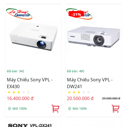
-31%
Đã bán: 342
Đã bán: 485
Máy Chiếu Sony VPL -
Máy Chiếu Sony VPL -
EX430
DW241
★
★
★
☆
☆
★
★
★
☆
☆
16.400.000 đ
20.500.000 đ
29.500.000 đ
Mới 100%
Mới 100%