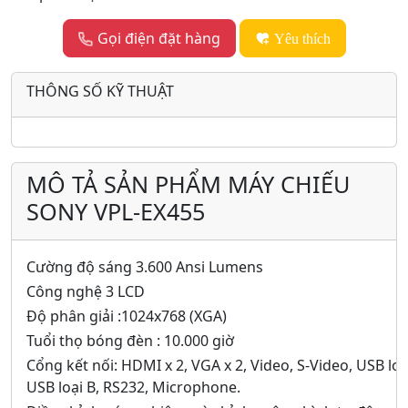
Gọi điện đặt hàng
Yêu thích
THÔNG SỐ KỸ THUẬT
MÔ TẢ SẢN PHẨM MÁY CHIẾU
SONY VPL-EX455
Cường độ sáng 3.600 Ansi Lumens
Công nghệ 3 LCD
Độ phân giải :1024x768 (XGA)
Tuổi thọ bóng đèn : 10.000 giờ
Cổng kết nối: HDMI x 2, VGA x 2, Video, S-Video, USB loạ
USB loại B, RS232, Microphone.