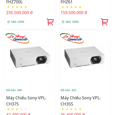
FHZ700L
FHZ61
★
★
★
★
★
★
★
★
★
★
235.500.000 đ
159.500.000 đ
Mới 100%
Mới 100%
Đã bán: 440
Đã bán: 432
Máy Chiếu Sony VPL-
Máy Chiếu Sony VPL-
CH375
CH355
★
★
★
☆
☆
★
★
★
★
★
42.400.000 đ
35.400.000 đ