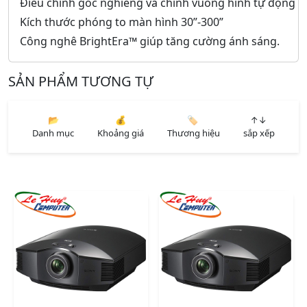
Điều chỉnh góc nghiêng và chỉnh vuông hình tự động
Kích thước phóng to màn hình 30”-300”
Công nghê BrightEra™ giúp tăng cường ánh sáng.
SẢN PHẨM TƯƠNG TỰ
📂
💰
🏷️
↑↓
Danh mục
Khoảng giá
Thương hiệu
sắp xếp