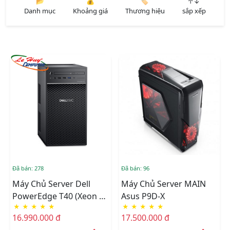
📂
💰
🏷️
↑↓
Danh mục
Khoảng giá
Thương hiệu
sắp xếp
Đã bán: 278
Đã bán: 96
Máy Chủ Server Dell
Máy Chủ Server MAIN
PowerEdge T40 (Xeon E-
Asus P9D-X
★
★
★
★
★
★
★
★
★
★
2224G/8GB RAM/1TB
16.990.000 đ
17.500.000 đ
HDD/DVDRW)