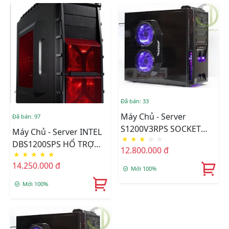
Đã bán: 33
Máy Chủ - Server
Đã bán: 97
S1200V3RPS SOCKET
Máy Chủ - Server INTEL
★
★
★
☆
☆
1150 CHẠY ECC DDR3
DBS1200SPS HỔ TRỢ
12.800.000 đ
★
★
★
★
★
DDR4
14.250.000 đ
Mới 100%
Mới 100%