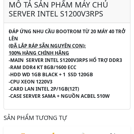
MÔ TẢ SẢN PHẨM MÁY CHỦ
SERVER INTEL S1200V3RPS
ĐÁP ỨNG NHU CẦU BOOTROM TỪ 20 MÁY 40 TRỞ
LÊN
(ĐÃ LẮP RÁP SẴN NGUYÊN CON):
100% HÀNG CHÍNH HÃNG
-MAIN SERVER INTEL S1200V3RPS
HỔ TRỢ DDR3
-RAM DDR4 KT 8GB/1600 ECC
-HDD WD 1GB BLACK + 1 SSD 120GB
-CPU XEON 1220V3
-CARD LAN INTEL 2P/1GB(12T)
-CASE SERVER SAMA + NGUỒN ACBEL 510W
SẢN PHẨM TƯƠNG TỰ