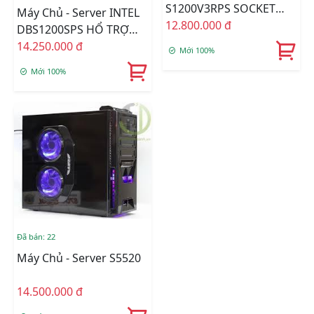
S1200V3RPS SOCKET
Máy Chủ - Server INTEL
1150 CHẠY ECC DDR3
12.800.000 đ
DBS1200SPS HỔ TRỢ
DDR4
14.250.000 đ
Mới 100%
Mới 100%
Đã bán: 22
Máy Chủ - Server S5520
14.500.000 đ