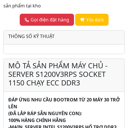
sản phẩm tại kho
Gọi điện đặt hàng
Yêu thích
THÔNG SỐ KỸ THUẬT
MÔ TẢ SẢN PHẨM MÁY CHỦ -
SERVER S1200V3RPS SOCKET
1150 CHẠY ECC DDR3
ĐÁP ỨNG NHU CẦU BOOTROM TỪ 20 MÁY 30 TRỞ
LÊN
(ĐÃ LẮP RÁP SẴN NGUYÊN CON):
100% HÀNG CHÍNH HÃNG
-MAIN SERVER INTEL S1200V3RPS
HỔ TRỢ DDR3