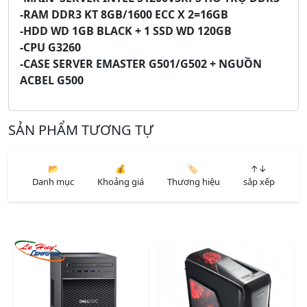
-RAM DDR3 KT 8GB/1600 ECC X 2=16GB
-HDD WD 1GB BLACK + 1 SSD WD 120GB
-CPU G3260
-CASE SERVER EMASTER G501/G502 + NGUỒN
ACBEL G500
SẢN PHẨM TƯƠNG TỰ
📂
💰
🏷️
↑↓
Danh mục
Khoảng giá
Thương hiệu
sắp xếp