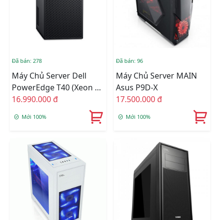
Đã bán: 278
Đã bán: 96
Máy Chủ Server Dell
Máy Chủ Server MAIN
PowerEdge T40 (Xeon E-
Asus P9D-X
2224G/8GB RAM/1TB
16.990.000 đ
17.500.000 đ
HDD/DVDRW)
Mới 100%
Mới 100%