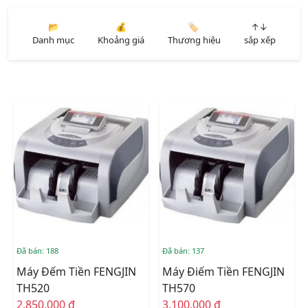
📂
💰
🏷️
↑↓
Danh mục
Khoảng giá
Thương hiệu
sắp xếp
Đã bán: 188
Đã bán: 137
Máy Đếm Tiền FENGJIN
Máy Điếm Tiền FENGJIN
TH520
TH570
2.850.000 đ
3.100.000 đ