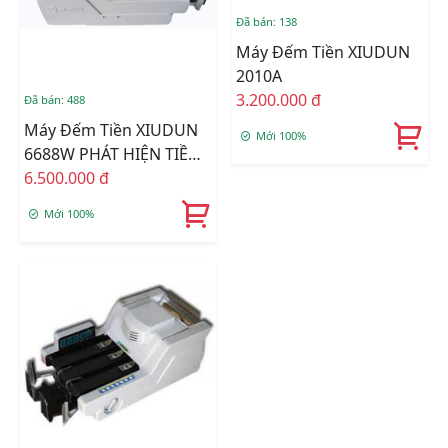
Đã bán: 138
Máy Đếm Tiền XIUDUN
2010A
3.200.000 đ
Đã bán: 488
Máy Đếm Tiền XIUDUN
Mới 100%
6688W PHÁT HIỆN TIỀN
GIẢ
6.500.000 đ
Mới 100%