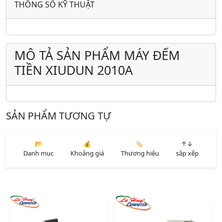
THÔNG SỐ KỸ THUẬT
MÔ TẢ SẢN PHẨM MÁY ĐẾM
TIỀN XIUDUN 2010A
SẢN PHẨM TƯƠNG TỰ
📂
💰
🏷️
↑↓
Danh mục
Khoảng giá
Thương hiệu
sắp xếp