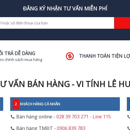
ĐĂNG KÝ NHẬN TƯ VẤN MIỄN PHÍ
ỔI TRẢ DỄ DÀNG
THANH TOÁN TIỆN LỢ
eo chính sách mua hàng
Ư VẤN BÁN HÀNG - VI TÍNH LÊ H
2
KHÁCH HÀNG CÁ NHÂN
Bán hàng online -
028 39 703 271 - Line 115
Bán hàng TMĐT -
0906 839 783