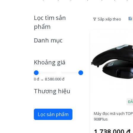
Lọc tìm sản
Sắp xếp theo
phẩm
Danh mục
Khoảng giá
0
đ →
8.580.000
đ
Thương hiệu
ĐÃ
Máy đọc mã vạch TOP
Lọc sản phẩm
908Plus
1.738.000 đ