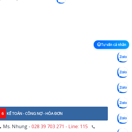
Tư vấn cá nhân
6
KẾ TOÁN - CÔNG NỢ - HÓA ĐƠN
Ms. Nhung -
028 39 703 271 - Line: 115