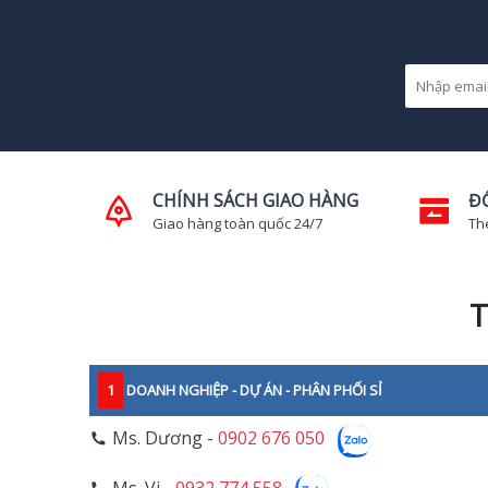
CHÍNH SÁCH GIAO HÀNG
Đ
Giao hàng toàn quốc 24/7
Th
T
1
DOANH NGHIỆP - DỰ ÁN - PHÂN PHỐI SỈ
Ms. Dương -
0902 676 050
Ms. Vi -
0932 774 558