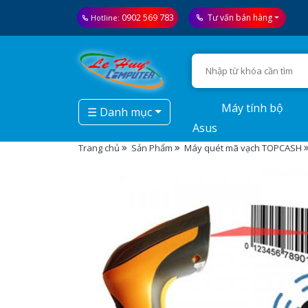
0902 569 783
Tư vấn bán hàng
Hotline:
Máy tính bộ
☰ Danh mục
Asus
Trang chủ
Sản Phẩm
Máy quét mã vạch TOPCASH