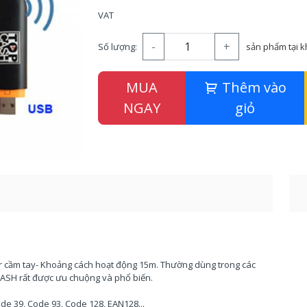
VAT
-
+
Số lượng:
sản phẩm tại 
MUA
Thêm vào
NGAY
giỏ
 cầm tay- Khoảng cách hoạt động 15m. Thường dùng trong các
PCASH rất được ưu chuộng và phổ biến.
ode 39, Code 93, Code 128, EAN128...