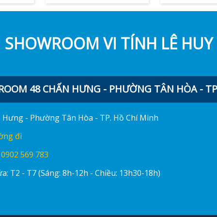
SHOWROOM VI TÍNH LÊ HUY
OOM 48 CHẤN HƯNG - PHƯỜNG TÂN HÒA - TP.
ấn Hưng - Phường Tân Hòa - TP. Hồ Chí Minh
ờng đi
:
0902 569 783
a: T2 - T7 (Sáng: 8h-12h - Chiều: 13h30-18h)