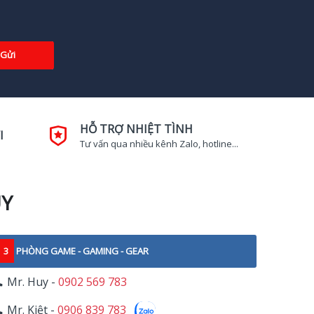
Gửi
HỖ TRỢ NHIỆT TÌNH
I
Tư vấn qua nhiều kênh Zalo, hotline...
UY
3
PHÒNG GAME - GAMING - GEAR
Mr. Huy -
0902 569 783
Mr. Kiệt -
0906 839 783