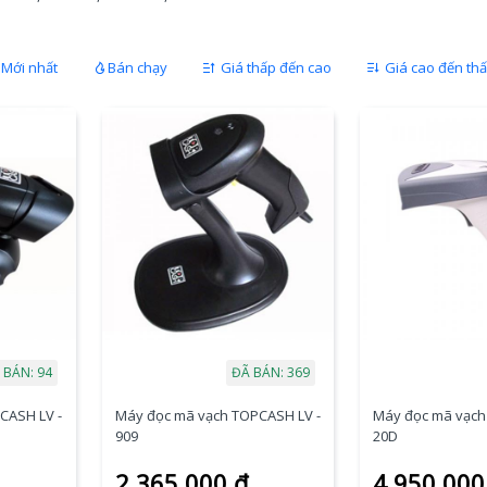
Mới nhất
Bán chạy
Giá thấp đến cao
Giá cao đến th
 BÁN: 94
ĐÃ BÁN: 369
CASH LV -
Máy đọc mã vạch TOPCASH LV -
Máy đọc mã vạch
909
20D
2.365.000 đ
4.950.000