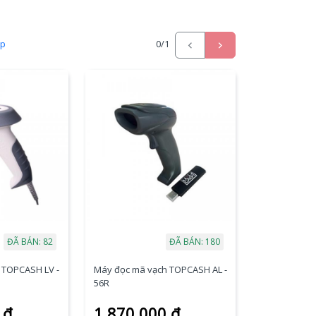
ấp
0
/1
ĐÃ BÁN: 82
ĐÃ BÁN: 180
 TOPCASH LV -
Máy đọc mã vạch TOPCASH AL -
56R
 đ
1.870.000 đ