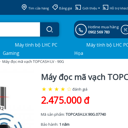
Tìm cửa hàng
Bảng giá
Giới thiệu
Hỗ trợ khác
Hotline mua hàng
0902 569 783
Máy tính bộ LHC PC
Máy tính bộ LHC P
Gaming
Họa
Máy đọc mã vạch TOPCASH LV - 90G
Máy đọc mã vạch TOPC
★
★
★
★
☆
đánh giá
2.475.000 đ
Mã sản phẩm:
TOPCASH.LV.90G.07740
Bảo hành:
1 năm