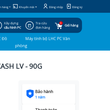
h hàng
Khuyến mãi
Đăng nhập
Đăng ký
Xây dựng
Tra cứu
0
Giỏ hàng
cấu hình PC
đơn hàng
C Đồ
Máy tính bộ LHC PC Văn
phòng
ASH LV - 90G
Bảo hành
1 năm