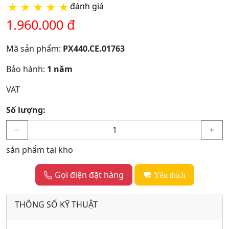
★
★
★
★
★
đánh giá
1.960.000 đ
Mã sản phẩm:
PX440.CE.01763
Bảo hành:
1 năm
VAT
Số lượng:
sản phẩm tại kho
Gọi điện đặt hàng
Yêu thích
THÔNG SỐ KỸ THUẬT