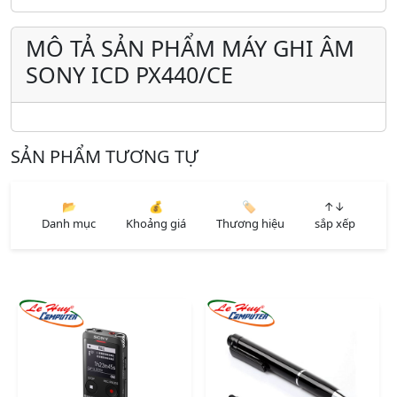
MÔ TẢ SẢN PHẨM MÁY GHI ÂM
SONY ICD PX440/CE
SẢN PHẨM TƯƠNG TỰ
📂
💰
🏷️
↑↓
Danh mục
Khoảng giá
Thương hiệu
sắp xếp