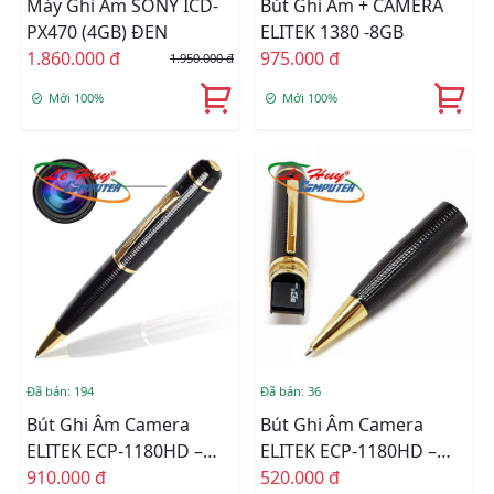
Máy Ghi Âm SONY ICD-
Bút Ghi Âm + CAMERA
PX470 (4GB) ĐEN
ELITEK 1380 -8GB
1.860.000 đ
975.000 đ
1.950.000 đ
Mới 100%
Mới 100%
Đã bán: 194
Đã bán: 36
Bút Ghi Âm Camera
Bút Ghi Âm Camera
ELITEK ECP-1180HD –
ELITEK ECP-1180HD –
32GB-Bh 12th
910.000 đ
8GB- Bh 12th
520.000 đ