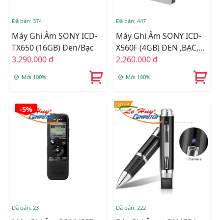
Đã bán: 374
Đã bán: 447
Máy Ghi Âm SONY ICD-
Máy Ghi Âm SONY ICD-
TX650 (16GB) Đen/Bạc
X560F (4GB) ĐEN ,BẠC,
3.290.000 đ
ĐỒNG
2.260.000 đ
Mới 100%
Mới 100%
-5%
Đã bán: 23
Đã bán: 222