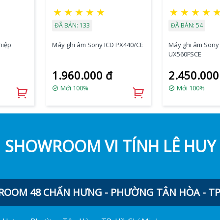
★
★
★
★
★
★
★
★
★
ĐÃ BÁN: 133
ĐÃ BÁN: 54
hiệp
Máy ghi âm Sony ICD PX440/CE
Máy ghi âm Sony
UX560FSCE
1.960.000 đ
2.450.000
Mới 100%
Mới 100%
SHOWROOM VI TÍNH LÊ HUY
OOM 48 CHẤN HƯNG - PHƯỜNG TÂN HÒA - TP.