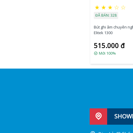
★
★
★
☆
☆
ĐÃ BÁN: 328
Bút ghi âm chuyên ng
Elitek 1300
515.000 đ
Mới 100%
SHOWR