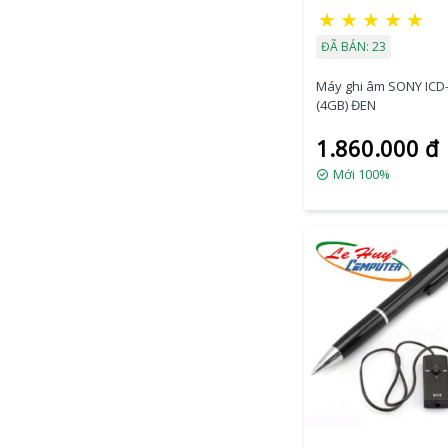
★
★
★
★
★
ĐÃ BÁN: 23
Máy ghi âm SONY ICD
(4GB) ĐEN
1.860.000 đ
Mới 100%