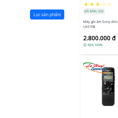
★
★
★
☆
☆
ĐÃ BÁN: 303
Lọc sản phẩm
Máy ghi âm Sony dòn
UX570B
2.800.000 đ
Mới 100%