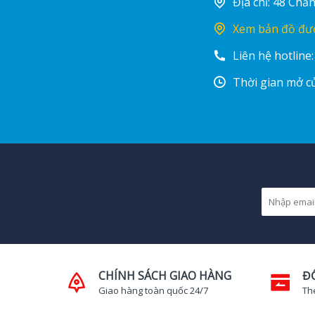
Địa chỉ: 48 Ch
Xem bản đồ đư
Liên hệ hotline
Thời gian mở cử
CHÍNH SÁCH GIAO HÀNG
Đ
Giao hàng toàn quốc 24/7
Th