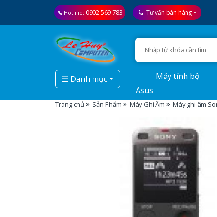
0902 569 783
Tư vấn bán hàng
Hotline:
Máy tính bộ
☰ Danh mục
Asus
Trang chủ
Sản Phẩm
Máy Ghi Âm
Máy ghi âm So