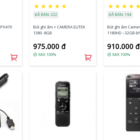
★
★
★
★
★
★
★
★
★
ĐÃ BÁN: 222
ĐÃ BÁN: 194
-PX470
Bút ghi âm + CAMERA ELITEK
Bút ghi âm Camer
1380 -8GB
1180HD –32GB-bh
975.000 đ
910.000 đ
Mới 100%
Mới 100%