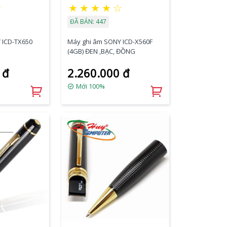
★
★
★
★
★
☆
ĐÃ BÁN: 447
 ICD-TX650
Máy ghi âm SONY ICD-X560F
(4GB) ĐEN ,BẠC, ĐỒNG
 đ
2.260.000 đ
Mới 100%