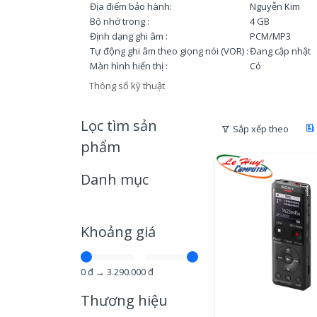
Địa điểm bảo hành:
Nguyễn Kim
Bộ nhớ trong :
4 GB
Định dạng ghi âm :
PCM/MP3
Tự động ghi âm theo giọng nói (VOR) :
Đang cập nhật
Màn hình hiển thị :
Có
Thông số kỹ thuật
Lọc tìm sản
Sắp xếp theo
phẩm
Danh mục
Khoảng giá
0
đ →
3.290.000
đ
Thương hiệu