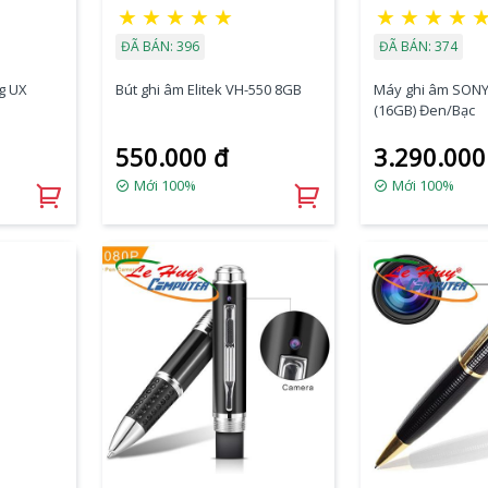
★
★
★
★
★
★
★
★
★
ĐÃ BÁN: 396
ĐÃ BÁN: 374
g UX
Bút ghi âm Elitek VH-550 8GB
Máy ghi âm SONY
(16GB) Đen/Bạc
550.000 đ
3.290.000
Mới 100%
Mới 100%