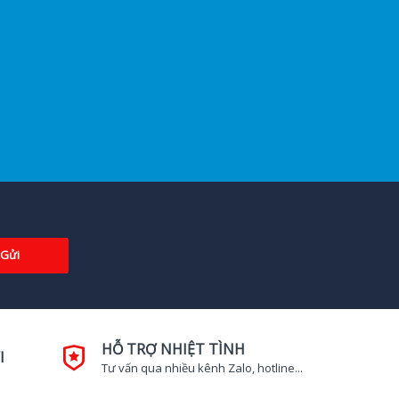
Gửi
HỖ TRỢ NHIỆT TÌNH
I
Tư vấn qua nhiều kênh Zalo, hotline...