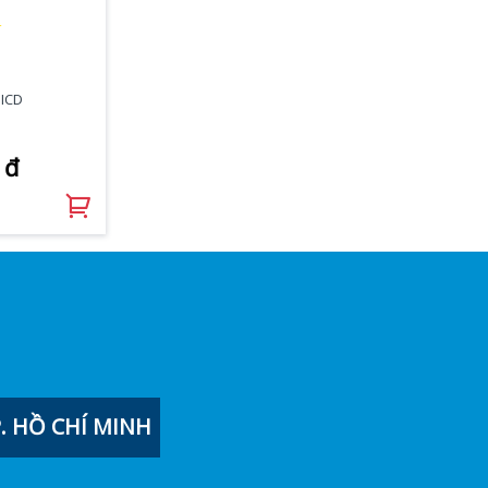
★
 ICD
 đ
 HỒ CHÍ MINH