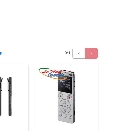
ấp
0
/1