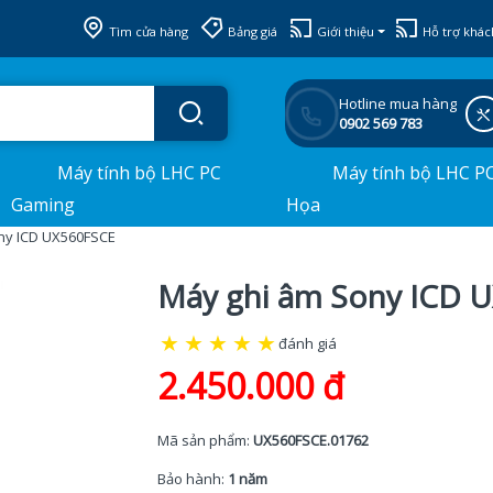
Tìm cửa hàng
Bảng giá
Giới thiệu
Hỗ trợ khác
Hotline mua hàng
0902 569 783
Máy tính bộ LHC PC
Máy tính bộ LHC P
Gaming
Họa
ny ICD UX560FSCE
Máy ghi âm Sony ICD 
★
★
★
★
★
đánh giá
2.450.000 đ
Mã sản phẩm:
UX560FSCE.01762
Bảo hành:
1 năm