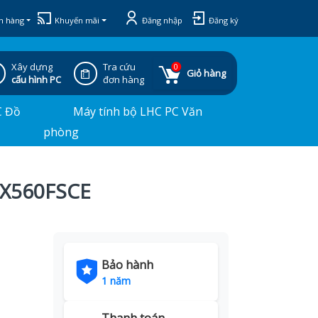
h hàng
Khuyến mãi
Đăng nhập
Đăng ký
Xây dựng
Tra cứu
0
Giỏ hàng
cấu hình PC
đơn hàng
C Đồ
Máy tính bộ LHC PC Văn
phòng
UX560FSCE
Bảo hành
1 năm