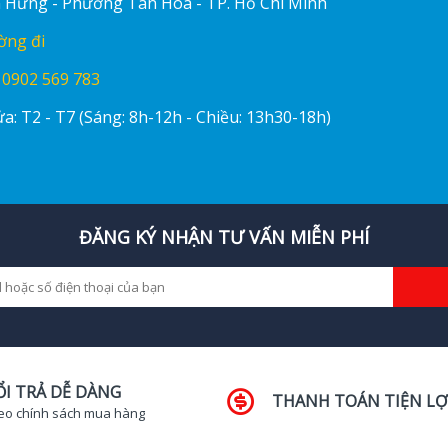
ấn Hưng - Phường Tân Hòa - TP. Hồ Chí Minh
ờng đi
:
0902 569 783
a: T2 - T7 (Sáng: 8h-12h - Chiều: 13h30-18h)
ĐĂNG KÝ NHẬN TƯ VẤN MIỄN PHÍ
ỔI TRẢ DỄ DÀNG
THANH TOÁN TIỆN LỢ
eo chính sách mua hàng