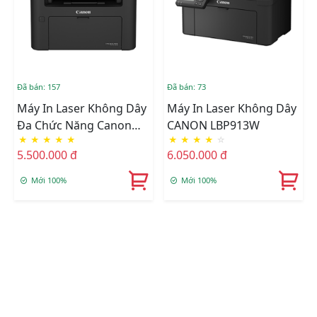
Đã bán: 157
Đã bán: 73
Máy In Laser Không Dây
Máy In Laser Không Dây
Đa Chức Năng Canon
CANON LBP913W
★
★
★
★
★
★
★
★
★
☆
ImageCLASS MF113W
5.500.000 đ
6.050.000 đ
Mới 100%
Mới 100%