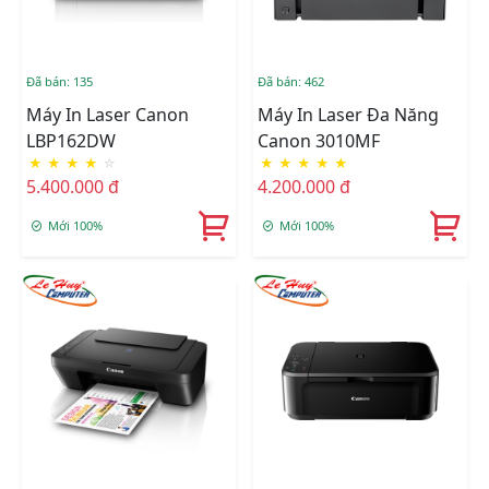
Đã bán: 135
Đã bán: 462
Máy In Laser Canon
Máy In Laser Đa Năng
LBP162DW
Canon 3010MF
★
★
★
★
☆
★
★
★
★
★
5.400.000 đ
4.200.000 đ
Mới 100%
Mới 100%