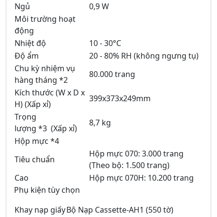
Ngủ
0,9 W
Môi trường hoạt
động
Nhiệt độ
10 - 30°C
Độ ẩm
20 - 80% RH (không ngưng tụ)
Chu kỳ nhiệm vụ
80.000 trang
hàng tháng *2
Kích thước (W x D x
399x373x249mm
H) (Xấp xỉ)
Trọng
8,7 kg
lượng *3 (Xấp xỉ)
Hộp mực *4
Hộp mực 070: 3.000 trang
Tiêu chuẩn
(Theo bộ: 1.500 trang)
Cao
Hộp mực 070H: 10.200 trang
Phụ kiện tùy chọn
Khay nạp giấy
Bộ Nạp Cassette-AH1 (550 tờ)