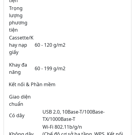
tiện
Trọng
lượng
phương
tiện
Cassette/K
hay nạp
60 - 120 g/m2
giấy
Khay đa
60 - 199 g/m2
năng
Kết nối & Phần mềm
Giao diện
chuẩn
USB 2.0, 10Base-T/100Base-
Có dây
TX/1000Base-T
Wi-Fi 802.11b/g/n
Không dây
(Chế độ cơ sở hạ tầng, WPS, Kết nối