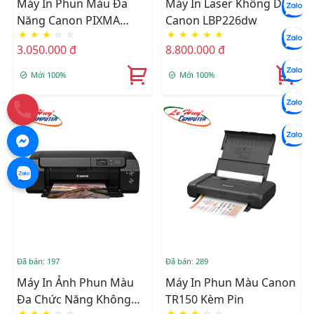
Máy In Phun Màu Đa
Máy In Laser Không Dây
Năng Canon PIXMA
Canon LBP226dw
★
★
★
☆
☆
★
★
★
★
★
TR4570S
3.050.000 đ
8.800.000 đ
Mới 100%
Mới 100%
Đã bán: 197
Đã bán: 289
Máy In Ảnh Phun Màu
Máy In Phun Màu Canon
Đa Chức Năng Không
TR150 Kèm Pin
★
★
★
☆
☆
★
★
★
☆
☆