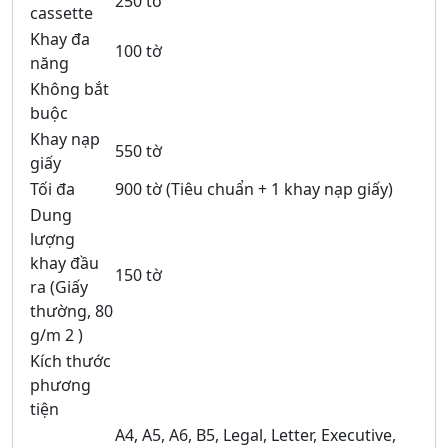
250 tờ
cassette
Khay đa
100 tờ
năng
Không bắt
buộc
Khay nạp
550 tờ
giấy
Tối đa
900 tờ (Tiêu chuẩn + 1 khay nạp giấy)
Dung
lượng
khay đầu
150 tờ
ra (Giấy
thường, 80
g/m 2 )
Kích thước
phương
tiện
A4, A5, A6, B5, Legal, Letter, Executive,