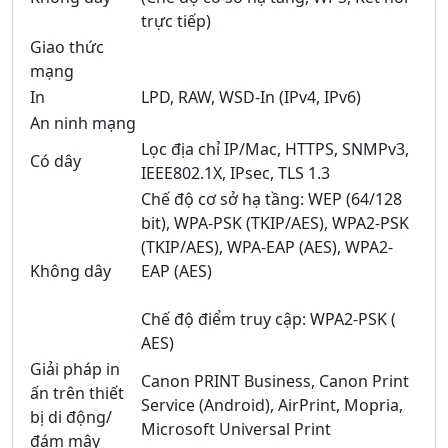
trực tiếp)
Giao thức
mạng
In
LPD, RAW, WSD-In (IPv4, IPv6)
An ninh mạng
Lọc địa chỉ IP/Mac, HTTPS, SNMPv3,
Có dây
IEEE802.1X, IPsec, TLS 1.3
Chế độ cơ sở hạ tầng: WEP (64/128
bit), WPA-PSK (TKIP/AES), WPA2-PSK
(TKIP/AES), WPA-EAP (AES), WPA2-
Không dây
EAP (AES)
Chế độ điểm truy cập: WPA2-PSK (
AES)
Giải pháp in
Canon PRINT Business, Canon Print
ấn trên thiết
Service (Android), AirPrint, Mopria,
bị di động/
Microsoft Universal Print
đám mây