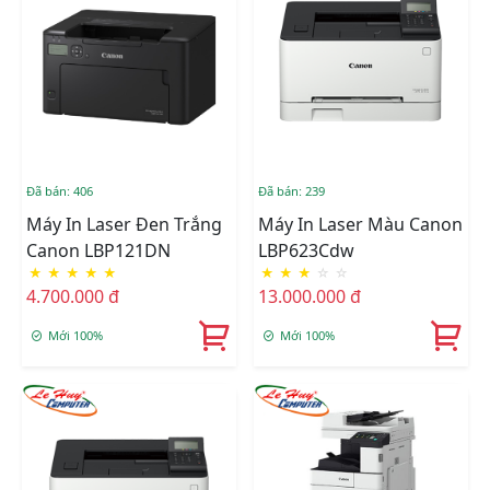
Đã bán: 406
Đã bán: 239
Máy In Laser Đen Trắng
Máy In Laser Màu Canon
Canon LBP121DN
LBP623Cdw
★
★
★
★
★
★
★
★
☆
☆
4.700.000 đ
13.000.000 đ
Mới 100%
Mới 100%