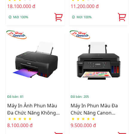
Dây Canon
18.100.000 đ
11.200.000 đ
ImagePROGRAF PRO-
300
Mới 100%
Mới 100%
Đã bán: 81
Đã bán: 205
Máy In Ảnh Phun Màu
Máy In Phun Màu Đa
Đa Chức Năng Không
Chức Năng Canon
★
★
★
★
★
★
★
★
★
★
Dây Canon PIXMA G670
PIXMA G6070
8.100.000 đ
9.500.000 đ