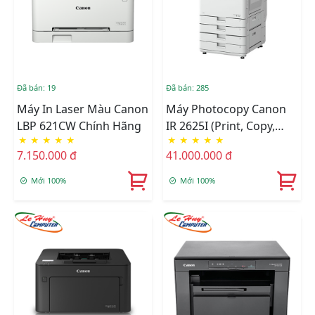
Đã bán: 19
Đã bán: 285
Máy In Laser Màu Canon
Máy Photocopy Canon
LBP 621CW Chính Hãng
IR 2625I (Print, Copy,
★
★
★
★
★
★
★
★
★
★
Scan, Send And Optional
7.150.000 đ
41.000.000 đ
Fax)
Mới 100%
Mới 100%