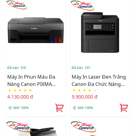
Đã bán: 318
Đã bán: 237
Máy In Phun Màu Đa
Máy In Laser Đen Trắng
Năng Canon PIXMA
Canon Đa Chức Năng
★
★
★
★
★
★
★
★
★
☆
G2020
MF266DN
4.130.000 đ
9.900.000 đ
Mới 100%
Mới 100%