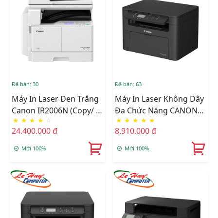
Đã bán: 30
Đã bán: 63
Máy In Laser Đen Trắng
Máy In Laser Không Dây
Canon IR2006N (Copy/ In
Đa Chức Năng CANON
★
★
★
★
☆
★
★
★
★
★
Mạng, In Wifi/ Scan)
MF913W
24.400.000 đ
8.910.000 đ
Mới 100%
Mới 100%