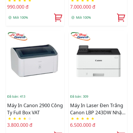
★
★
★
★
★
★
★
★
★
★
(CTY)
990.000 đ
7.000.000 đ
Mới 100%
Mới 100%
Đã bán: 413
Đã bán: 309
Máy In Canon 2900 Công
Máy In Laser Đen Trắng
Ty Full Box VAT
Canon LBP 243DW Nhập
★
★
★
★
☆
★
★
★
★
★
Khẩu
3.800.000 đ
6.500.000 đ