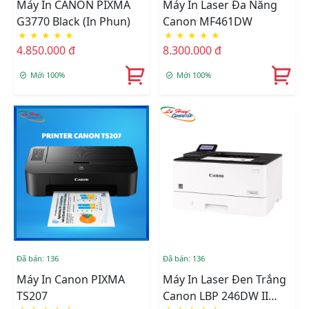
Máy In CANON PIXMA
Máy In Laser Đa Năng
G3770 Black (In Phun)
Canon MF461DW
★
★
★
★
★
★
★
★
★
★
4.850.000 đ
8.300.000 đ
Mới 100%
Mới 100%
Đã bán: 136
Đã bán: 136
Máy In Canon PIXMA
Máy In Laser Đen Trắng
TS207
Canon LBP 246DW II