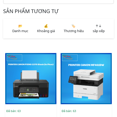
SẢN PHẨM TƯƠNG TỰ
📂
💰
🏷️
↑↓
Danh mục
Khoảng giá
Thương hiệu
sắp xếp
Đã bán: 63
Đã bán: 63