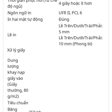
Thời gian phục hồi (Từ chế
4 giây hoặc ít hơn
độ ngủ)
Ngôn ngữ in
UFR II, PCL 6
In hai mặt tự động
Đúng
Lề Trên/Dưới/Trái/Phải:
5 mm
Lề in
Lề Trên/Dưới/Trái/Phải:
10 mm (Phong bì)
Xử lý giấy
Dung
lượng
khay nạp
giấy vào
(Giấy
thường, 80
g/m2)
Tiêu chuẩn
Băng