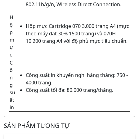
802.11b/g/n, Wireless Direct Connection.
H
ộ
Hộp mực Cartridge 070 3.000 trang A4 (mực
p
theo máy đạt 30% 1500 trang) và 070H
m
10.200 trang A4 với độ phủ mực tiêu chuẩn.
ự
c
C
ô
Công suất in khuyến nghị hàng tháng: 750 -
n
4000 trang.
g
Công suất tối đa: 80.000 trang/tháng.
su
ất
in
SẢN PHẨM TƯƠNG TỰ