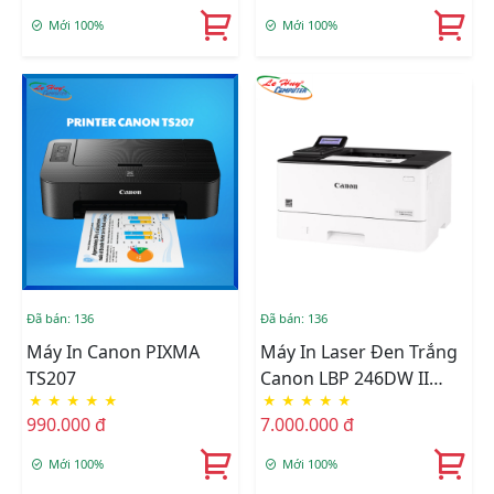
Mới 100%
Mới 100%
Đã bán: 136
Đã bán: 136
Máy In Canon PIXMA
Máy In Laser Đen Trắng
TS207
Canon LBP 246DW II
★
★
★
★
★
★
★
★
★
★
(CTY)
990.000 đ
7.000.000 đ
Mới 100%
Mới 100%