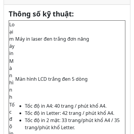
Thông số kỹ thuật:
Lo
ại
m
Máy in laser đen trắng đơn năng
áy
in
M
à
n
Màn hình LCD trắng đen 5 dòng
hì
n
h
Tố
Tốc độ in A4: 40 trang / phút khổ A4.
c
Tốc độ in Letter: 42 trang / phút khổ A4.
đ
Tốc độ in 2 mặt: 33 trang/phút khổ A4 / 35
ộ
trang/phút khổ Letter.
in