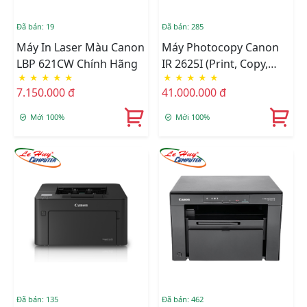
Đã bán: 19
Đã bán: 285
Máy In Laser Màu Canon
Máy Photocopy Canon
LBP 621CW Chính Hãng
IR 2625I (Print, Copy,
★
★
★
★
★
★
★
★
★
★
Scan, Send And Optional
7.150.000 đ
41.000.000 đ
Fax)
Mới 100%
Mới 100%
Đã bán: 135
Đã bán: 462