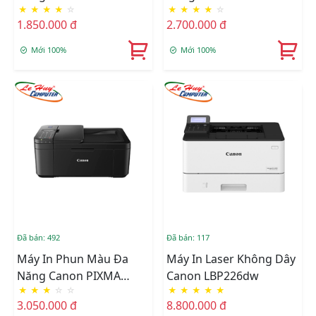
★
★
★
★
☆
★
★
★
★
☆
MG3670
1.850.000 đ
2.700.000 đ
Mới 100%
Mới 100%
Đã bán: 492
Đã bán: 117
Máy In Phun Màu Đa
Máy In Laser Không Dây
Năng Canon PIXMA
Canon LBP226dw
★
★
★
☆
☆
★
★
★
★
★
TR4570S
3.050.000 đ
8.800.000 đ