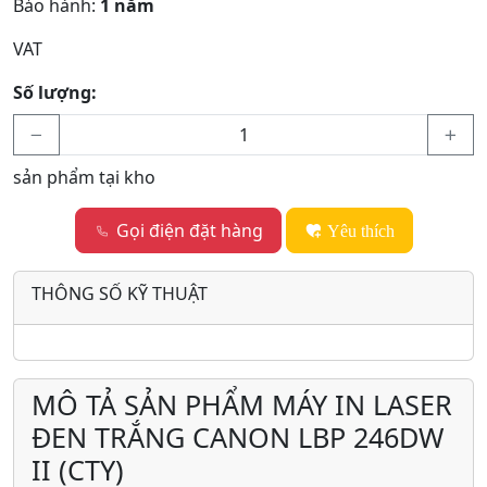
Bảo hành:
1 năm
VAT
Số lượng:
sản phẩm tại kho
Gọi điện đặt hàng
Yêu thích
THÔNG SỐ KỸ THUẬT
MÔ TẢ SẢN PHẨM MÁY IN LASER
ĐEN TRẮNG CANON LBP 246DW
II (CTY)