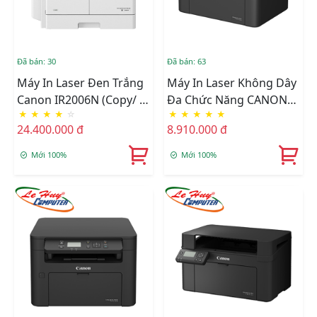
Đã bán: 30
Đã bán: 63
Máy In Laser Đen Trắng
Máy In Laser Không Dây
Canon IR2006N (Copy/ In
Đa Chức Năng CANON
★
★
★
★
☆
★
★
★
★
★
Mạng, In Wifi/ Scan)
MF913W
24.400.000 đ
8.910.000 đ
Mới 100%
Mới 100%