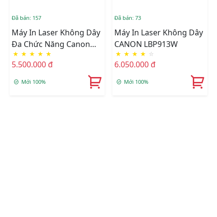
Đã bán: 157
Đã bán: 73
Máy In Laser Không Dây
Máy In Laser Không Dây
Đa Chức Năng Canon
CANON LBP913W
★
★
★
★
★
★
★
★
★
☆
ImageCLASS MF113W
5.500.000 đ
6.050.000 đ
Mới 100%
Mới 100%