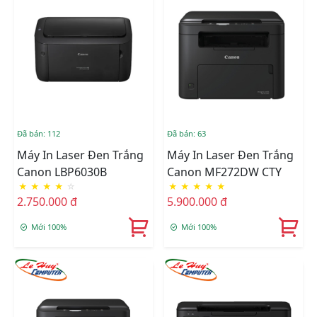
Đã bán: 112
Đã bán: 63
Máy In Laser Đen Trắng
Máy In Laser Đen Trắng
Canon LBP6030B
Canon MF272DW CTY
★
★
★
★
☆
★
★
★
★
★
2.750.000 đ
5.900.000 đ
Mới 100%
Mới 100%