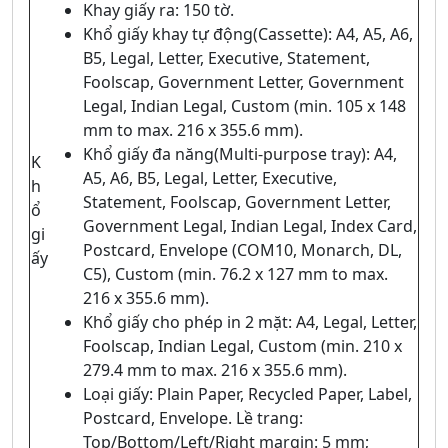
Khay giấy ra: 150 tờ.
Khổ giấy khay tự động(Cassette): A4, A5, A6,
B5, Legal, Letter, Executive, Statement,
Foolscap, Government Letter, Government
Legal, Indian Legal, Custom (min. 105 x 148
mm to max. 216 x 355.6 mm).
Khổ giấy đa năng(Multi-purpose tray): A4,
K
A5, A6, B5, Legal, Letter, Executive,
h
Statement, Foolscap, Government Letter,
ổ
Government Legal, Indian Legal, Index Card,
gi
Postcard, Envelope (COM10, Monarch, DL,
ấy
C5), Custom (min. 76.2 x 127 mm to max.
216 x 355.6 mm).
Khổ giấy cho phép in 2 mặt: A4, Legal, Letter,
Foolscap, Indian Legal, Custom (min. 210 x
279.4 mm to max. 216 x 355.6 mm).
Loại giấy: Plain Paper, Recycled Paper, Label,
Postcard, Envelope. Lề trang:
Top/Bottom/Left/Right margin: 5 mm;