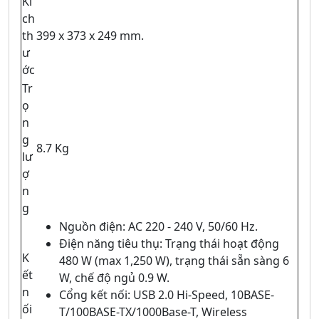
Kí
ch
th
399 x 373 x 249 mm.
ư
ớc
Tr
ọ
n
g
8.7 Kg
lư
ợ
n
g
Nguồn điện: AC 220 - 240 V, 50/60 Hz.
Điện năng tiêu thụ: Trạng thái hoạt động
K
480 W (max 1,250 W), trạng thái sẵn sàng 6
ết
W, chế độ ngủ 0.9 W.
n
Cổng kết nối: USB 2.0 Hi-Speed, 10BASE-
ối
T/100BASE-TX/1000Base-T, Wireless