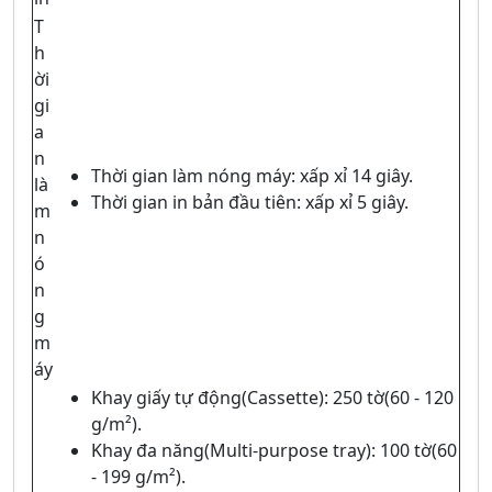
T
h
ời
gi
a
n
Thời gian làm nóng máy: xấp xỉ 14 giây.
là
Thời gian in bản đầu tiên: xấp xỉ 5 giây.
m
n
ó
n
g
m
áy
Khay giấy tự động(Cassette): 250 tờ(60 - 120
g/m²).
Khay đa năng(Multi-purpose tray): 100 tờ(60
- 199 g/m²).