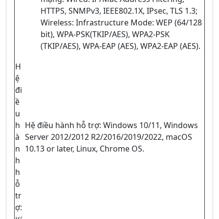
HTTPS, SNMPv3, IEEE802.1X, IPsec, TLS 1.3;
Wireless: Infrastructure Mode: WEP (64/128
bit), WPA-PSK(TKIP/AES), WPA2-PSK
(TKIP/AES), WPA-EAP (AES), WPA2-EAP (AES).
H
ệ
đi
ề
u
h
Hệ điều hành hỗ trợ: Windows 10/11, Windows
à
Server 2012/2012 R2/2016/2019/2022, macOS
n
10.13 or later, Linux, Chrome OS.
h
h
ỗ
tr
ợ: