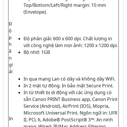
Top/Bottom/Left/Right margin: 10 mm
(Envelope).
Đ
ộ
p
Độ phân giải: 600 x 600 dpi. Chất lượng in
h
với công nghệ làm mịn ảnh: 1200 x 1200 dpi.
â
Bộ nhớ: 1GB
n
gi
ải
In qua mạng Lan có dây và không dây WiFi.
In 2 mặt tự động. In bảo mật Secure Print.
In từ thiết bị di động với các ứng dụng có
sẵn Canon PRINT Business app, Canon Print
Service (Android), AirPrint (IOS), Mopria,
Microsoft Universal Print. Ngôn ngữ in: UFR
In
II, PCL 6, Adobe® PostScript® 3™. An ninh
mạng: Wired: IP/Mac Address Filtering,