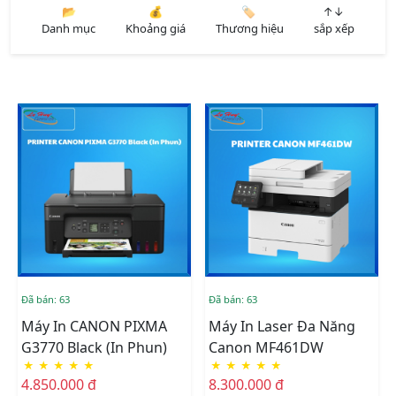
📂
💰
🏷️
↑↓
Danh mục
Khoảng giá
Thương hiệu
sắp xếp
Đã bán: 63
Đã bán: 63
Máy In CANON PIXMA
Máy In Laser Đa Năng
G3770 Black (In Phun)
Canon MF461DW
★
★
★
★
★
★
★
★
★
★
4.850.000 đ
8.300.000 đ