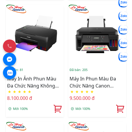
Đã bán: 81
Đã bán: 205
Máy In Ảnh Phun Màu
Máy In Phun Màu Đa
Đa Chức Năng Không
Chức Năng Canon
★
★
★
★
★
★
★
★
★
★
Dây Canon PIXMA G670
PIXMA G6070
8.100.000 đ
9.500.000 đ
Mới 100%
Mới 100%