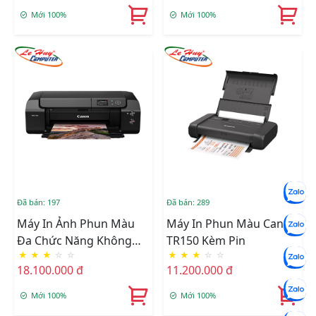
Mới 100%
Mới 100%
Đã bán: 197
Đã bán: 289
Máy In Ảnh Phun Màu
Máy In Phun Màu Canon
Đa Chức Năng Không
TR150 Kèm Pin
★
★
★
☆
☆
★
★
★
☆
☆
Dây Canon
18.100.000 đ
11.200.000 đ
ImagePROGRAF PRO-
300
Mới 100%
Mới 100%