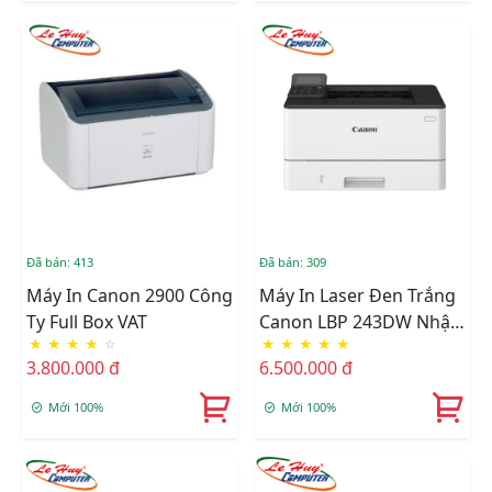
Đã bán: 413
Đã bán: 309
Máy In Canon 2900 Công
Máy In Laser Đen Trắng
Ty Full Box VAT
Canon LBP 243DW Nhập
★
★
★
★
☆
★
★
★
★
★
Khẩu
3.800.000 đ
6.500.000 đ
Mới 100%
Mới 100%