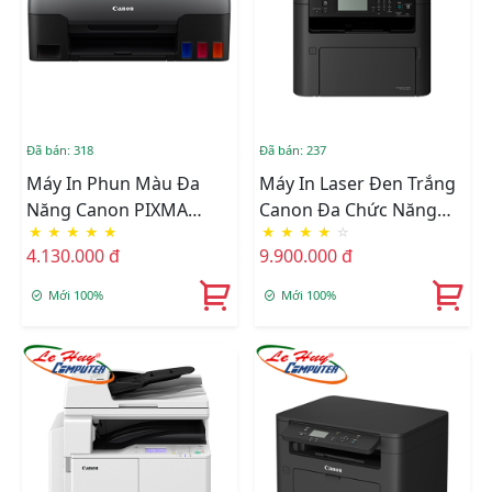
Đã bán: 318
Đã bán: 237
Máy In Phun Màu Đa
Máy In Laser Đen Trắng
Năng Canon PIXMA
Canon Đa Chức Năng
★
★
★
★
★
★
★
★
★
☆
G2020
MF266DN
4.130.000 đ
9.900.000 đ
Mới 100%
Mới 100%