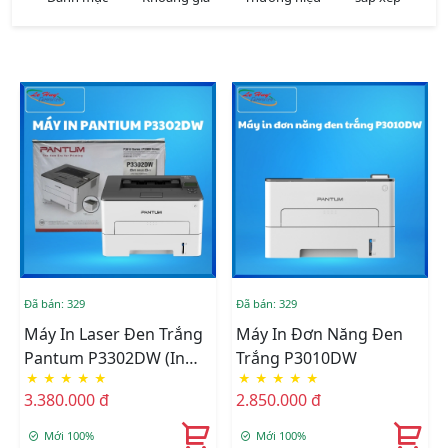
Đã bán: 329
Đã bán: 329
Máy In Laser Đen Trắng
Máy In Đơn Năng Đen
Pantum P3302DW (In
Trắng P3010DW
★
★
★
★
★
★
★
★
★
★
Đảo Mặt | A4| A5| USB|
3.380.000 đ
2.850.000 đ
LAN| WIFI)
Mới 100%
Mới 100%