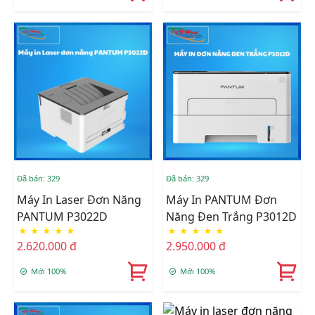
Đã bán: 329
Đã bán: 329
Máy In Laser Đơn Năng
Máy In PANTUM Đơn
PANTUM P3022D
Năng Đen Trắng P3012D
★
★
★
★
★
★
★
★
★
★
2.620.000 đ
2.950.000 đ
Mới 100%
Mới 100%