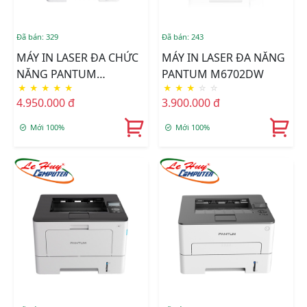
Đã bán: 329
Đã bán: 243
MÁY IN LASER ĐA CHỨC
MÁY IN LASER ĐA NĂNG
NĂNG PANTUM
PANTUM M6702DW
★
★
★
★
★
★
★
★
☆
☆
M7100DW
4.950.000 đ
3.900.000 đ
Mới 100%
Mới 100%