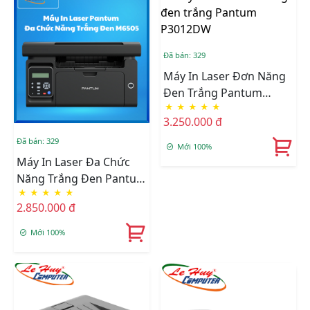
Đã bán: 329
Máy In Laser Đơn Năng
Đen Trắng Pantum
★
★
★
★
★
P3012DW
3.250.000 đ
Đã bán: 329
Mới 100%
Máy In Laser Đa Chức
Năng Trắng Đen Pantum
★
★
★
★
★
M6505 (In/Copy/Scan –
2.850.000 đ
22ppm) Chính Hãng
Mới 100%