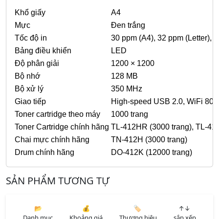
Khổ giấy
A4
Mực
Đen trắng
Tốc độ in
30 ppm (A4), 32 ppm (Letter), t
Bảng điều khiển
LED
Độ phân giải
1200 × 1200
Bộ nhớ
128 MB
Bộ xử lý
350 MHz
Giao tiếp
High-speed USB 2.0, WiFi 802
Toner cartridge theo máy
1000 trang
Toner Cartridge chính hãng
TL-412HR (3000 trang), TL-41
Chai mực chính hãng
TN-412H (3000 trang)
Drum chính hãng
DO-412K (12000 trang)
SẢN PHẨM TƯƠNG TỰ
📂
💰
🏷️
↑↓
Danh mục
Khoảng giá
Thương hiệu
sắp xếp