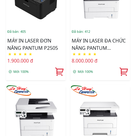
Đã bán: 405
Đã bán: 412
MÁY IN LASER ĐƠN
MÁY IN LASER ĐA CHỨC
NĂNG PANTUM P2505
NĂNG PANTUM
★
★
★
★
★
★
★
★
★
★
BM5100ADN
1.900.000 đ
8.000.000 đ
Mới 100%
Mới 100%