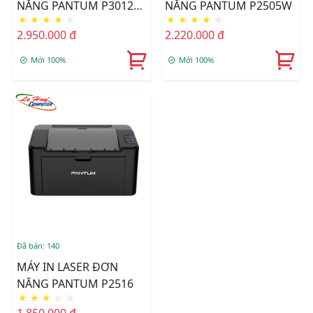
NĂNG PANTUM P3012D
NĂNG PANTUM P2505W
★
★
★
★
☆
★
★
★
★
☆
[ƯU ĐÃI CỰC SỐC]
2.950.000 đ
2.220.000 đ
Mới 100%
Mới 100%
Đã bán: 140
MÁY IN LASER ĐƠN
NĂNG PANTUM P2516
★
★
★
☆
☆