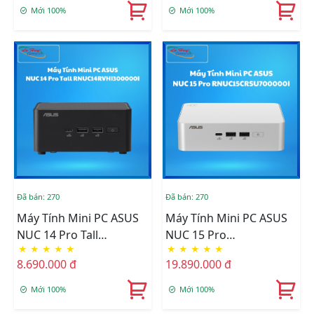
5600/2xNVMe,SATA/ 2x
5600/2xNVMe/ 2x HDMI
Mới 100%
Mới 100%
HDMI 2.1/2x
2.1/2x Thunderbolt/WIFI
Thunderbolt/ VESA
7/BT 6.0/ VESA MOUNT)
MOUNT)
Đã bán: 270
Đã bán: 270
Máy Tính Mini PC ASUS
Máy Tính Mini PC ASUS
NUC 14 Pro Tall
NUC 15 Pro
★
★
★
★
★
★
★
★
★
★
RNUC14RVHI300000I (i3-
RNUC15CRSU700000I
8.690.000 đ
19.890.000 đ
100U/ 2xNVMe, SATA/ 2x
(U7- 255H/2xDDR5-
HDMI 2.1/2x
5600/2xNVMe,SATA/ 2x
Mới 100%
Mới 100%
Thunderbolt/ VESA
HDMI 2.1/2x