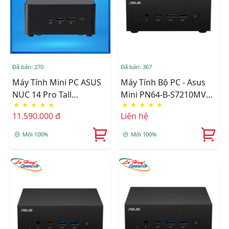
Đã bán: 270
Đã bán: 367
Máy Tính Mini PC ASUS
Máy Tính Bộ PC - Asus
NUC 14 Pro Tall
Mini PN64-B-S7210MV
★
★
★
★
★
★
★
★
★
★
RNUC14RVHU500000I
(i7-13700H)
11.590.000 đ
Liên hệ
(U5- 125H/ 2xNVMe,
SATA/ 2x HDMI 2.1/2x
Mới 100%
Mới 100%
Thunderbolt/ VESA
MOUNT)