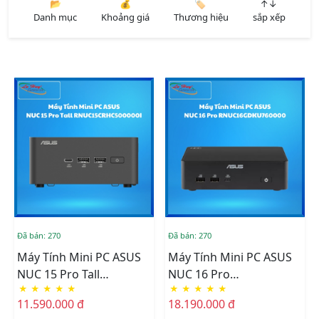
📂
💰
🏷️
↑↓
Danh mục
Khoảng giá
Thương hiệu
sắp xếp
Đã bán: 270
Đã bán: 270
Máy Tính Mini PC ASUS
Máy Tính Mini PC ASUS
NUC 15 Pro Tall
NUC 16 Pro
★
★
★
★
★
★
★
★
★
★
RNUC15CRHC500000I
RNUC16GDKU760000
11.590.000 đ
18.190.000 đ
(CORE5-210H/2xDDR5-
(U7 356H/2xDDR5-