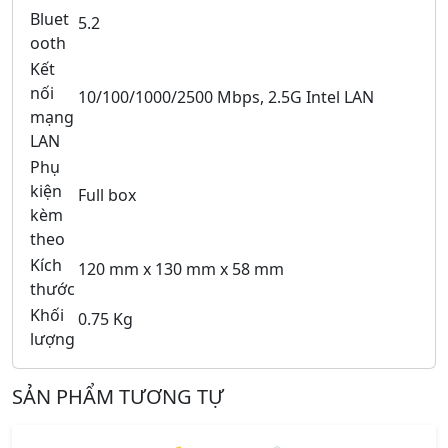
Bluet
5.2
ooth
Kết
nối
10/100/1000/2500 Mbps, 2.5G Intel LAN
mạng
LAN
Phụ
kiện
Full box
kèm
theo
Kích
120 mm x 130 mm x 58 mm
thước
Khối
0.75 Kg
lượng
SẢN PHẨM TƯƠNG TỰ