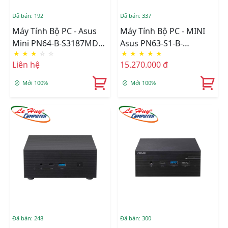
Đã bán: 192
Đã bán: 337
Máy Tính Bộ PC - Asus
Máy Tính Bộ PC - MINI
Mini PN64-B-S3187MD
Asus PN63-S1-B-
★
★
★
☆
☆
★
★
★
★
★
(i3 1220P/ Intel UHD
S7024MV (Intel Core I7-
Liên hệ
15.270.000 đ
Graphics/ NoOS)
11370H/BT+WiFi/VGA/Bareb
(90MR00Q1-M000S0)
Mới 100%
Mới 100%
Đã bán: 248
Đã bán: 300