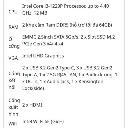
Intel Core i3-1220P Processor, up to 4.40
CPU
GHz, 12 MB
2 khe cắm Ram DDR5 (hỗ trợ tối đa 64GB)
RAM
EMMC 2.5inch SATA 6Gb/s, 2 x Slot SSD M.2
Ổ
PCIe Gen 3 x4/ 4 x4
cứng
Intel UHD Graphics
VGA
2 x USB 3.2 Gen2 Type-C, 3 x USB 3.2 Gen2
Cổng
Type-A, 1 x 2.5G RJ45 LAN, 1 x Padlock ring, 1
kết
x DC-in, 1 x Audio Jack, 1 x Kensington
nối
Lock(side)
Cổng
2 x HDMI
xuất
hình
Intel Wi-Fi 6E (Gig+)
Wifi