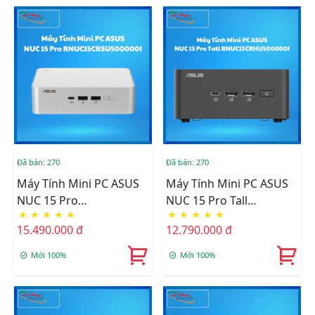
MOUNT)
Thunderbolt/ VESA
MOUNT/WHITE)
Đã bán: 270
Đã bán: 270
Máy Tính Mini PC ASUS
Máy Tính Mini PC ASUS
NUC 15 Pro
NUC 15 Pro Tall
★
★
★
★
★
★
★
★
★
★
RNUC15CRSU500000I (5-
RNUC15CRHU500000I
15.490.000 đ
12.790.000 đ
225H/2xDDR5-
(U5- 225H/2xDDR5-
5600/2xNVMe,SATA/ 2x
5600/2xNVMe,SATA/ 2x
Mới 100%
Mới 100%
HDMI 2.1/2x
HDMI 2.1/2x
Thunderbolt/ VESA
Thunderbolt/ VESA
MOUNT/WHITE)
MOUNT)