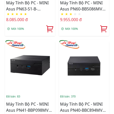
Máy Tính Bộ PC - MINI
Máy Tính Bộ PC - MINI
Asus PN63-S1-B-
Asus PN60-BB5086MV
★
★
★
★
★
★
★
★
☆
☆
S3001MV (Intel Core I3-
(Intel Core I5-
8.085.000 đ
9.955.000 đ
1115G4/BT+WiFi/VGA/Barebone)
8250U/BT+WL/VGA/Barebon
(90MR00Q1-M00010)
(90MR0011-M00860)
Mới 100%
Mới 100%
Đã bán: 83
Đã bán: 370
Máy Tính Bộ PC - MINI
Máy Tính Bộ PC - MINI
Asus PN41-BBP098MV
Asus PN40-BBC894MV