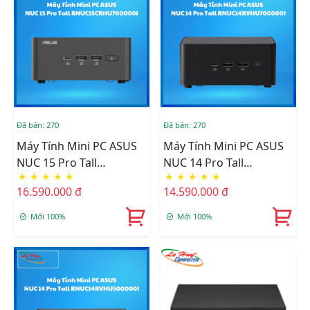
Đã bán: 270
Đã bán: 270
Máy Tính Mini PC ASUS
Máy Tính Mini PC ASUS
NUC 15 Pro Tall
NUC 14 Pro Tall
★
★
★
★
★
★
★
★
★
★
RNUC15CRHU700000I
RNUC14RVHU700000I
16.590.000 đ
14.590.000 đ
(U7- 255H/2xDDR5-
(U7- 155H/ 2xNVMe,
5600/2xNVMe,SATA/ 2x
SATA/ 2x HDMI 2.12x
Mới 100%
Mới 100%
HDMI 2.1/2x
Thunderbolt/ VESA
Thunderbolt/ VESA
MOUNT)
MOUNT)