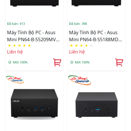
Đã bán: 413
Đã bán: 398
Máy Tính Bộ PC - Asus
Máy Tính Bộ PC - Asus
Mini PN64-B-S5209MV
Mini PN64-B-S5188MD
★
★
★
★
★
★
★
★
★
☆
(Intel Core I5-13500H |
(i5 12500H/ Intel UHD
Liên hệ
Liên hệ
DDR5 | Intel Iris Xe |
Graphics/ NoOS)
NVME M2 SATA )
Mới 100%
Mới 100%