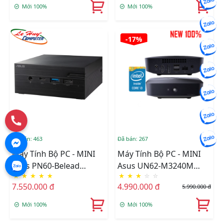
Mới 100%
Mới 100%
-17%
Đã bán: 463
Đã bán: 267
Máy Tính Bộ PC - MINI
Máy Tính Bộ PC - MINI
Asus PN60-Belead
Asus UN62-M3240M
★
★
★
★
★
★
★
★
☆
☆
(90MR0011-M00560)
Core I3-
7.550.000 đ
4.990.000 đ
5.990.000 đ
4010U/ssd120gb/Ram
4gb
Mới 100%
Mới 100%