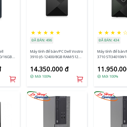
★
★
★
★
★
★
★
★
★
ĐÃ BÁN: 496
ĐÃ BÁN: 434
ll
Máy tính để bàn/PC Dell Vostro
Máy tính để bàn/
00/16GB
3910 (i5-12400/8GB RAM/512GB
3710 STI34010W1
SSD/WL+BT/K+M/Office/Win11)
(Core i3-12100/ 
đ
14.350.000 đ
11.950.00
e/Win11)
(9M2DD2)
256Gb / Non DVD/
G)
Bluetooth / Win
Mới 100%
Mới 100%