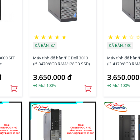
★
★
★
★
★
★
★
★
☆
ĐÃ BÁN: 87
ĐÃ BÁN: 130
3000 SFF
Máy tính để bàn/PC Dell 3010
Máy tính để bàn/
am
(i5-3470/8GB RAM/128GB SSD)
(i3-4170/8GB RA
DRW/KB&M
đ
3.650.000 đ
3.650.000
Mới 100%
Mới 100%