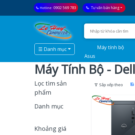
0902 569 783
Tư vấn bán hàng
Hotline:
Máy tính bộ
☰ Danh mục
Asus
Máy Tính Bộ - Del
Lọc tìm sản
Sắp xếp theo
phẩm
Danh mục
Khoảng giá