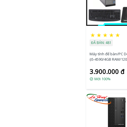
★
★
★
★
★
ĐÃ BÁN: 481
Máy tính để bàn/PC De
(i5-4590/4GB RAM/12
SSD/VGA Port/K+M)
3.900.000 đ
Mới 100%