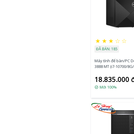
★
★
★
☆
☆
ĐÃ BÁN: 185
Máy tính để bàn/PC De
3888 MT (i7-10700/8G
512G/WinDows 10 Ho
18.835.000 
(70243937)
Mới 100%