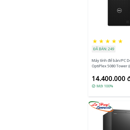
★
★
★
★
★
ĐÃ BÁN: 249
Máy tính để bàn/PC De
OptiPlex 5080 Tower (i
10500/8GB RAM/1TB
14.400.000 
HDD/DVDRW/K+M/Ubu
(70228812)
Mới 100%