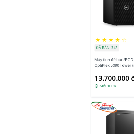
★
★
★
★
☆
ĐÃ BÁN: 343
Máy tính để bàn/PC De
OptiPlex 5090 Tower (i
11500/4GB RAM/1TB
13.700.000 
HDD/DVDRW/K+M/Ubu
(70272953)
Mới 100%