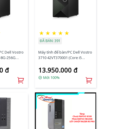
☆
★
★
★
★
★
ĐÃ BÁN: 391
PC Dell Vostro
Máy tính để bàn/PC Dell Vostro
-8G-256G
3710 42VT370001 (Core i5
Ram 8GB/ SSD
12400/ Intel B660/ 8GB/ 256Gb
0 đ
13.950.000 đ
 Wifi +
SSD/ Intel UHD Graphics/
dows 11 Home)
Windows 11 Home)
Mới 100%