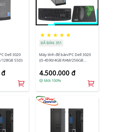
☆
★
★
★
★
★
ĐÃ BÁN: 351
PC Dell 3020
Máy tính để bàn/PC Dell 3020
M/128GB SSD)
(i5-4590/4GB RAM/256GB
SSD/VGA Port/K+M)
 đ
4.500.000 đ
Mới 100%