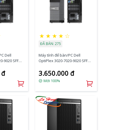
☆
★
★
★
★
☆
ĐÃ BÁN: 275
PC Dell
Máy tính để bàn/PC Dell
20-9020 SFF
OptiPlex 3020-7020-9020 SFF
M/240GB
(i3-4160/4GB RAM/120GB
 đ
3.650.000 đ
Port/K+M)
SSD/DVDRW/VGA Port/K+M)
Mới 100%