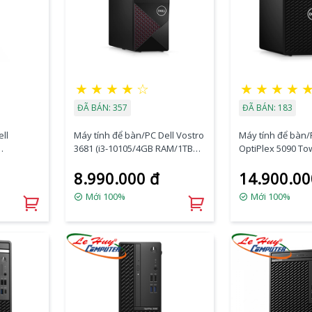
★
★
★
★
☆
★
★
★
★
ĐÃ BÁN: 357
ĐÃ BÁN: 183
ll
Máy tính để bàn/PC Dell Vostro
Máy tính để bàn/
3681 (i3-10105/4GB RAM/1TB
OptiPlex 5090 Tow
HDD/WL+BT/K+M/Win11)
11500/4GB RAM/
8.990.000 đ
14.900.00
(STI38400W-4G-1T)
SSD/DVDRW/ax+
tu) (70272957)
Mới 100%
Mới 100%