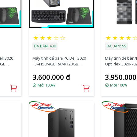
★
★
★
☆
☆
★
★
★
★
ĐÃ BÁN: 430
ĐÃ BÁN: 99
ll 3020
Máy tính để bàn/PC Dell 3020
Máy tính để bàn/
0GB
(i3-4150/4GB RAM/120GB
OptiPlex 3020-70
SSD/VGA Port/K+M)
(i5-4590/4GB RA
3.600.000 đ
3.950.000
SSD/DVDRW/VGA 
Mới 100%
Mới 100%