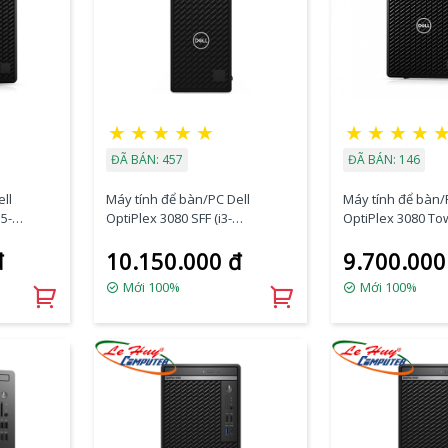
★
★
★
★
★
★
★
★
★
ĐÃ BÁN: 457
ĐÃ BÁN: 146
ll
Máy tính để bàn/PC Dell
Máy tính để bàn/
5-
OptiPlex 3080 SFF (i3-
OptiPlex 3080 Tow
10105/4GB RAM/256GB
10100/4GB RAM/
đ
10.150.000 đ
9.700.000
ntu)
SSD/DVDRW/K+M/Fedora)
HDD/DVDRW/K+M
(70272952)
(70233227)
Mới 100%
Mới 100%