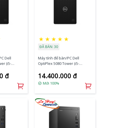
★
★
★
★
★
★
ĐÃ BÁN: 30
PC Dell
Máy tính để bàn/PC Dell
er (i5-
OptiPlex 5080 Tower (i5-
256
10500/4GB RAM/256
0 đ
14.400.000 đ
n/K+M/Ubunt
SSD/DVDRW/K+M/Ubuntu)
(70228813)
Mới 100%