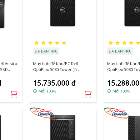
★
★
★
★
★
★
★
★
★
ĐÃ BÁN: 406
ĐÃ BÁN: 400
ll Vostro
Máy tính để bàn/PC Dell
Máy tính để bàn/
/SSD
OptiPlex 5080 Tower (i5-
OptiPlex 5080 Tow
me)
10500/8GB RAM/256
10500/4GB RAM/
đ
15.735.000 đ
15.288.00
SSD/DVDRW/K+M/Ubuntu)
SSD/DVDRW/Wla
(70228815)
u) (70228814)
Mới 100%
Mới 100%