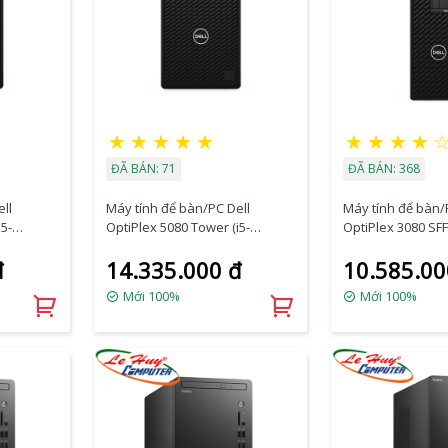
★
★
★
★
★
★
★
★
★
ĐÃ BÁN: 71
ĐÃ BÁN: 368
ll
Máy tính để bàn/PC Dell
Máy tính để bàn/
5-
OptiPlex 5080 Tower (i5-
OptiPlex 3080 SFF 
10500/4GB RAM/1TB
10100/8GB RAM/
đ
14.335.000 đ
10.585.00
ntu)
HDD/DVDRW/K+M/Ubuntu)
HDD/DVDRW/WL+
(70228811)
ra) (70233231)
Mới 100%
Mới 100%