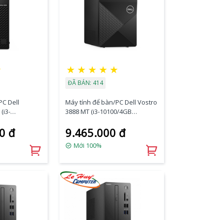
☆
★
★
★
★
★
ĐÃ BÁN: 414
PC Dell
Máy tính để bàn/PC Dell Vostro
(i3-
3888 MT (i3-10100/4GB
1TB
RAM/1TB HDD/WL+BT/K+M/Win
0 đ
9.465.000 đ
BT/K+M/Fedo
10) (70226498)
Mới 100%