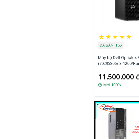
★
★
★
★
★
ĐÃ BÁN: 165
Máy bộ Dell Optiplex 
(70295806) i3-1200/R
4GB/SSD 256GB/DV
11.500.000 
Mới 100%