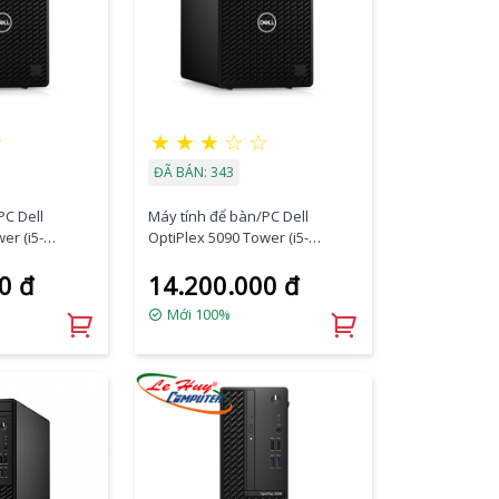
★
★
★
★
☆
☆
ĐÃ BÁN: 343
PC Dell
Máy tính để bàn/PC Dell
er (i5-
OptiPlex 5090 Tower (i5-
256GB
11500/8GB RAM/1TB
0 đ
14.200.000 đ
BT/K+M/Ubun
HDD/DVDRW/K+M/Ubuntu)
(70272954)
Mới 100%