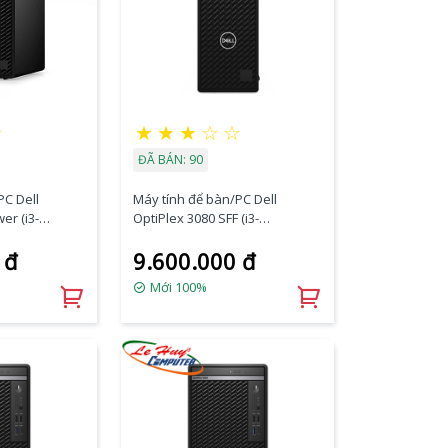
★
★
★
★
☆
☆
ĐÃ BÁN: 90
PC Dell
Máy tính để bàn/PC Dell
er (i3-
OptiPlex 3080 SFF (i3-
1TB
10100/4GB RAM/1TB
 đ
9.600.000 đ
/Fedora)
HDD/DVDRW/K+M/Fedora)
(70233228)
Mới 100%