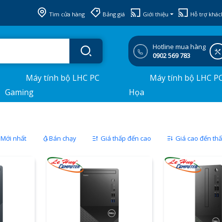
Tìm cửa hàng
Bảng giá
Giới thiệu
Hỗ trợ khác
Hotline mua hàng
0902 569 783
Máy tính bộ LHC PC
Máy tính bộ LHC P
Gaming
Họa
l
Mới nhất
Bán chạy
Giá thấp đến cao
Giá cao đến th