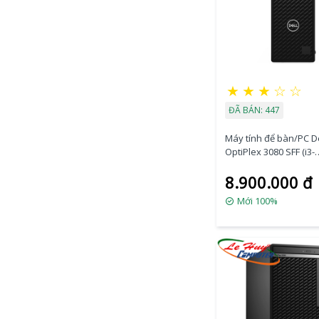
★
★
★
☆
☆
ĐÃ BÁN: 447
Máy tính để bàn/PC De
OptiPlex 3080 SFF (i3-
10105/4GB RAM/1TB
8.900.000 đ
HDD/DVDRW/VGA
Port/K+M/Fedora)
Mới 100%