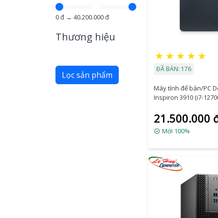
0
đ →
40.200.000
đ
Thương hiệu
★
★
★
★
★
ĐÃ BÁN: 176
Lọc sản phẩm
Máy tính để bàn/PC De
Inspiron 3910 (i7-127
RAM/512GB
21.500.000 
SSD/WL+BT/K+M/Offic
(STI71556W1-16G-512
Mới 100%