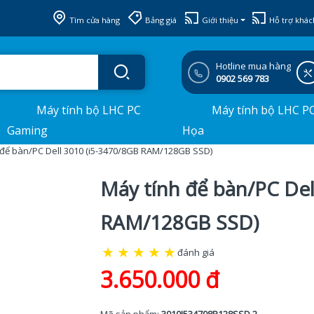
Tìm cửa hàng
Bảng giá
Giới thiệu
Hỗ trợ khác
Hotline mua hàng
0902 569 783
Máy tính bộ LHC PC
Máy tính bộ LHC P
Gaming
Họa
 để bàn/PC Dell 3010 (i5-3470/8GB RAM/128GB SSD)
Máy tính để bàn/PC Del
RAM/128GB SSD)
★
★
★
★
★
đánh giá
3.650.000 đ