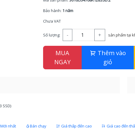
Mã sản phẩm:
3010I534708R128SSD.2
Bảo hành:
1 năm
Chưa VAT
-
+
Số lượng:
sản phẩm tại 
MUA
Thêm vào
NGAY
giỏ
B SSD)
Mới nhất
Bán chạy
Giá thấp đến cao
Giá cao đến th