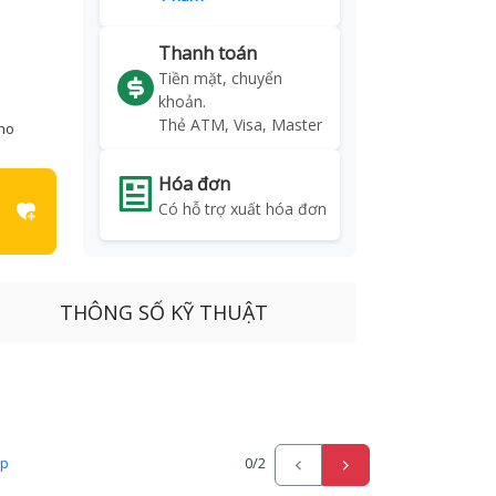
Thanh toán
Tiền mặt, chuyển
khoản.
Thẻ ATM, Visa, Master
kho
Hóa đơn
Có hỗ trợ xuất hóa đơn
THÔNG SỐ KỸ THUẬT
ấp
0
/2