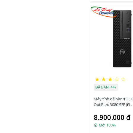
★
★
★
☆
☆
ĐÃ BÁN: 447
Máy tính để bàn/PC De
OptiPlex 3080 SFF (i3-
10105/4GB RAM/1TB
8.900.000 đ
HDD/DVDRW/VGA
Port/K+M/Fedora)
Mới 100%