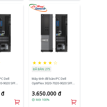
☆
★
★
★
★
☆
ĐÃ BÁN: 275
PC Dell
Máy tính để bàn/PC Dell
20-9020 SFF
OptiPlex 3020-7020-9020 SFF
M/240GB
(i3-4160/4GB RAM/120GB
 đ
3.650.000 đ
Port/K+M)
SSD/DVDRW/VGA Port/K+M)
Mới 100%