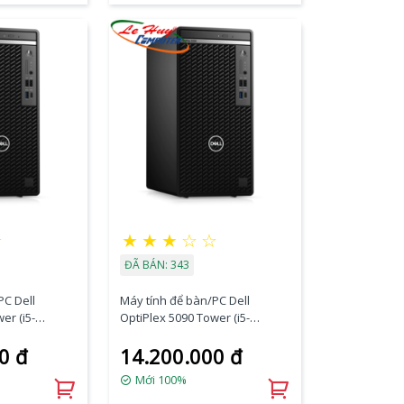
★
★
★
★
☆
☆
ĐÃ BÁN: 343
PC Dell
Máy tính để bàn/PC Dell
er (i5-
OptiPlex 5090 Tower (i5-
256GB
11500/8GB RAM/1TB
0 đ
14.200.000 đ
BT/K+M/Ubun
HDD/DVDRW/K+M/Ubuntu)
(70272954)
Mới 100%