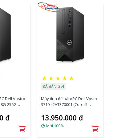
☆
★
★
★
★
★
ĐÃ BÁN: 391
PC Dell Vostro
Máy tính để bàn/PC Dell Vostro
-8G-256G
3710 42VT370001 (Core i5
Ram 8GB/ SSD
12400/ Intel B660/ 8GB/ 256Gb
0 đ
13.950.000 đ
 Wifi +
SSD/ Intel UHD Graphics/
dows 11 Home)
Windows 11 Home)
Mới 100%