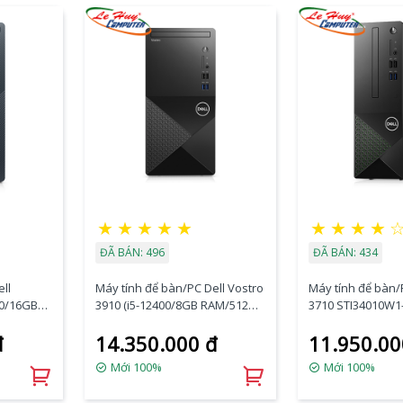
★
★
★
★
★
★
★
★
★
ĐÃ BÁN: 496
ĐÃ BÁN: 434
ll
Máy tính để bàn/PC Dell Vostro
Máy tính để bàn/
00/16GB
3910 (i5-12400/8GB RAM/512GB
3710 STI34010W1
SSD/WL+BT/K+M/Office/Win11)
(Core i3-12100/ 
đ
14.350.000 đ
11.950.00
e/Win11)
(9M2DD2)
256Gb / Non DVD/
G)
Bluetooth / Win
Mới 100%
Mới 100%