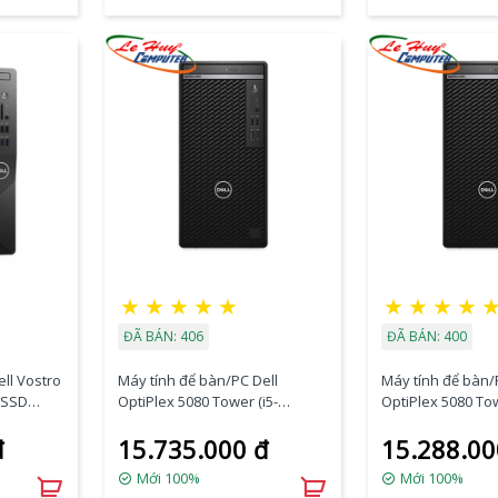
★
★
★
★
★
★
★
★
★
ĐÃ BÁN: 406
ĐÃ BÁN: 400
ll Vostro
Máy tính để bàn/PC Dell
Máy tính để bàn/
/SSD
OptiPlex 5080 Tower (i5-
OptiPlex 5080 Tow
me)
10500/8GB RAM/256
10500/4GB RAM/
đ
15.735.000 đ
15.288.00
SSD/DVDRW/K+M/Ubuntu)
SSD/DVDRW/Wla
(70228815)
u) (70228814)
Mới 100%
Mới 100%