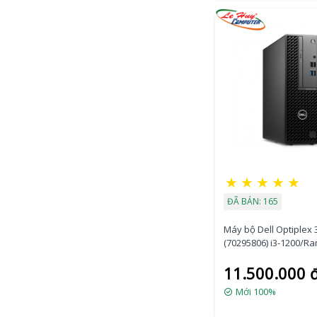
★
★
★
★
★
ĐÃ BÁN: 165
Máy bộ Dell Optiplex 
(70295806) i3-1200/R
4GB/SSD 256GB/DV
11.500.000 
Mới 100%