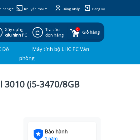
h hàng
Khuyến mãi
Đăng nhập
Đăng ký
Xây dựng
Tra cứu
0
Giỏ hàng
cấu hình PC
đơn hàng
C Đồ
Máy tính bộ LHC PC Văn
phòng
l 3010 (i5-3470/8GB
Bảo hành
1 năm