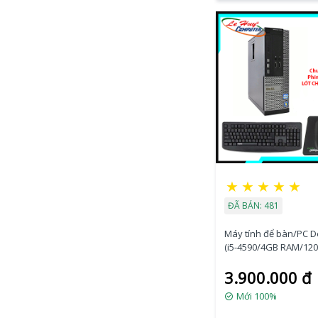
★
★
★
★
★
ĐÃ BÁN: 481
Máy tính để bàn/PC De
(i5-4590/4GB RAM/12
SSD/VGA Port/K+M)
3.900.000 đ
Mới 100%