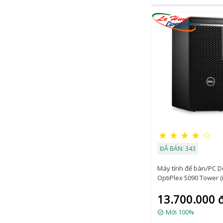
★
★
★
★
☆
ĐÃ BÁN: 343
Máy tính để bàn/PC De
OptiPlex 5090 Tower (i
11500/4GB RAM/1TB
13.700.000 
HDD/DVDRW/K+M/Ubu
(70272953)
Mới 100%