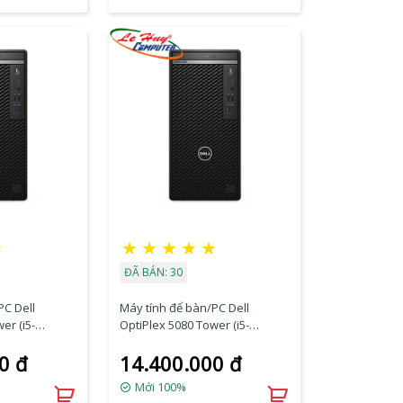
★
★
★
★
★
★
ĐÃ BÁN: 30
PC Dell
Máy tính để bàn/PC Dell
er (i5-
OptiPlex 5080 Tower (i5-
256
10500/4GB RAM/256
0 đ
14.400.000 đ
n/K+M/Ubunt
SSD/DVDRW/K+M/Ubuntu)
(70228813)
Mới 100%