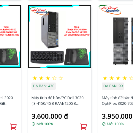
★
★
★
☆
☆
★
★
★
★
ĐÃ BÁN: 430
ĐÃ BÁN: 99
ll 3020
Máy tính để bàn/PC Dell 3020
Máy tính để bàn/
0GB
(i3-4150/4GB RAM/120GB
OptiPlex 3020-70
SSD/VGA Port/K+M)
(i5-4590/4GB RA
3.600.000 đ
3.950.000
SSD/DVDRW/VGA 
Mới 100%
Mới 100%