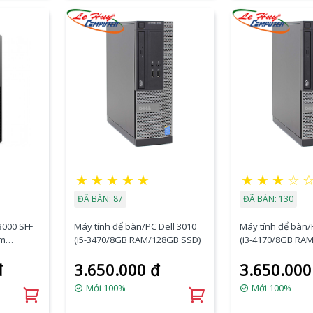
★
★
★
★
★
★
★
★
☆
ĐÃ BÁN: 87
ĐÃ BÁN: 130
3000 SFF
Máy tính để bàn/PC Dell 3010
Máy tính để bàn/
am
(i5-3470/8GB RAM/128GB SSD)
(i3-4170/8GB RA
DRW/KB&M
đ
3.650.000 đ
3.650.000
Mới 100%
Mới 100%