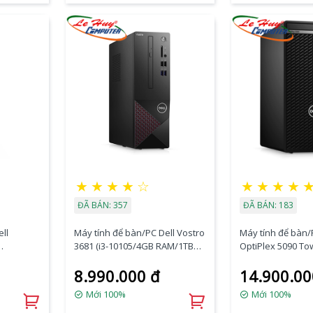
★
★
★
★
☆
★
★
★
★
ĐÃ BÁN: 357
ĐÃ BÁN: 183
ll
Máy tính để bàn/PC Dell Vostro
Máy tính để bàn/
3681 (i3-10105/4GB RAM/1TB
OptiPlex 5090 Tow
HDD/WL+BT/K+M/Win11)
11500/4GB RAM/
8.990.000 đ
14.900.00
(STI38400W-4G-1T)
SSD/DVDRW/ax+
tu) (70272957)
Mới 100%
Mới 100%