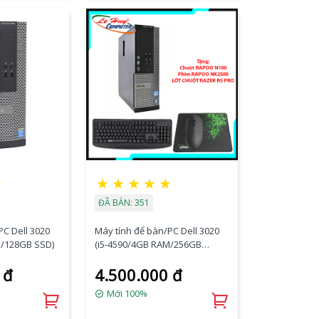
☆
★
★
★
★
★
ĐÃ BÁN: 351
PC Dell 3020
Máy tính để bàn/PC Dell 3020
M/128GB SSD)
(i5-4590/4GB RAM/256GB
SSD/VGA Port/K+M)
 đ
4.500.000 đ
Mới 100%