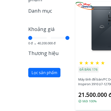
Danh mục
Khoảng giá
0
đ →
40.200.000
đ
Thương hiệu
★
★
★
★
★
ĐÃ BÁN: 176
Lọc sản phẩm
Máy tính để bàn/PC De
Inspiron 3910 (i7-127
RAM/512GB
21.500.000 
SSD/WL+BT/K+M/Offic
(STI71556W1-16G-512
Mới 100%