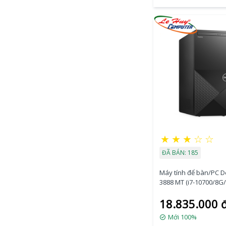
★
★
★
☆
☆
ĐÃ BÁN: 185
Máy tính để bàn/PC De
3888 MT (i7-10700/8G
512G/WinDows 10 Ho
18.835.000 
(70243937)
Mới 100%