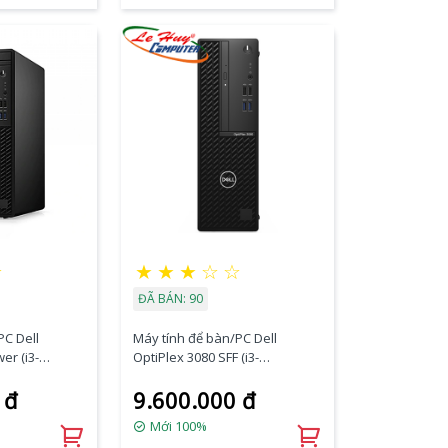
★
★
★
★
☆
☆
ĐÃ BÁN: 90
PC Dell
Máy tính để bàn/PC Dell
er (i3-
OptiPlex 3080 SFF (i3-
1TB
10100/4GB RAM/1TB
 đ
9.600.000 đ
/Fedora)
HDD/DVDRW/K+M/Fedora)
(70233228)
Mới 100%