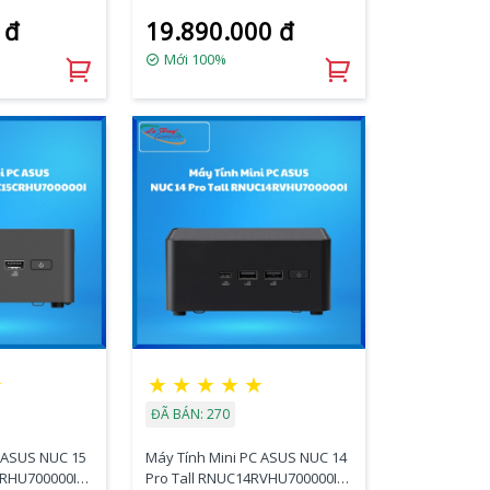
e, SATA/ 2x
255H/2xDDR5-
 đ
19.890.000 đ
derbolt/ VESA
5600/2xNVMe,SATA/ 2x HDMI
2.1/2x Thunderbolt/ VESA
Mới 100%
MOUNT/WHITE)
★
★
★
★
★
★
ĐÃ BÁN: 270
C ASUS NUC 15
Máy Tính Mini PC ASUS NUC 14
CRHU700000I
Pro Tall RNUC14RVHU700000I