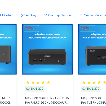
Mới nhất
Bán chạy
Giá thấp đến cao
Giá cao đến th
★
★
★
★
★
★
★
★
★
ĐÃ BÁN: 270
ĐÃ BÁN: 270
S NUC 15
Máy Tính Mini PC ASUS NUC 16
Máy Tính Mini P
500000I
Pro RNUC16GDKU760000 (U7
Pro Tall RNUC14R