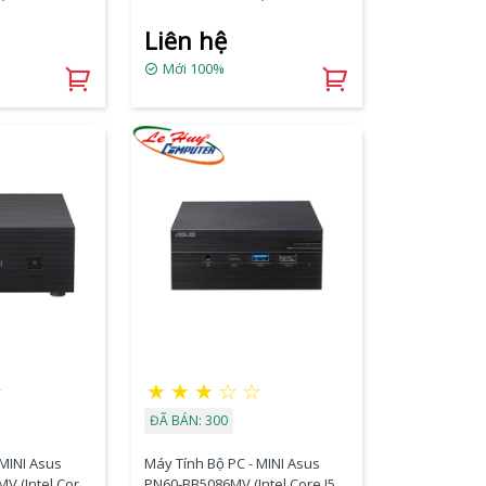
tel Iris Xe |
Intel UHD Graphics/ NoOS)
Liên hệ
Mới 100%
★
★
★
★
☆
☆
ĐÃ BÁN: 300
 MINI Asus
Máy Tính Bộ PC - MINI Asus
V (Intel Core
PN60-BB5086MV (Intel Core I5-