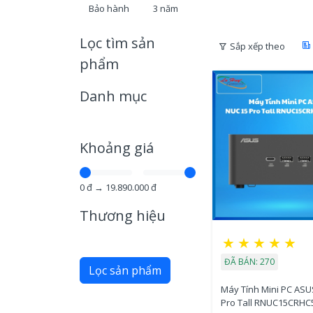
Bảo hành
3 năm
Lọc tìm sản
Sắp xếp theo
phẩm
Danh mục
Khoảng giá
0
đ →
19.890.000
đ
Thương hiệu
★
★
★
★
★
ĐÃ BÁN: 270
Lọc sản phẩm
Máy Tính Mini PC ASU
Pro Tall RNUC15CRHC