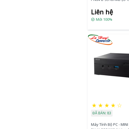
Intel UHD Graphics/ 
Liên hệ
Mới 100%
★
★
★
★
☆
ĐÃ BÁN: 83
Máy Tính Bộ PC - MINI