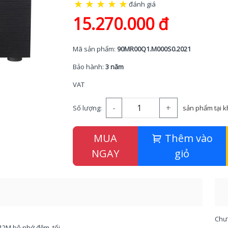
★
★
★
★
★
đánh giá
15.270.000 đ
Mã sản phẩm:
90MR00Q1.M000S0.2021
Bảo hành:
3 năm
VAT
-
+
Số lượng:
sản phẩm tại 
MUA
Thêm vào
NGAY
giỏ
Chư
(12M bộ nhớ đệm, tối