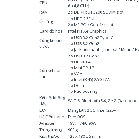
CPU
đa 4,8 GHz)
RAM
2 x DDR4 bus 3200 SODIM slot
1 x HDD 2.5″ slot
Ổ cứng
2 x M2 PCIe Gen 4×4 slot
Card đồ họa
Intel Iris Xe Graphics
1 x USB 3.2 Gen2 Type-C
Cổng kết nối
1 x USB 3.2 Gen2
trước
1 x Jack âm thanh (Line out / Mic in /
2 x USB 3.2 Gen2
1 x HDMI 1.4
1 x Mini DP 1.2
Cổn kết nối
1 x VGA
sau
1 x Intel (RJ45) 2.5G LAN
1 x DC-in
1 x Padlock ring
Kết nối không
Wi-Fi 6, Bluetooth 5.0, 2 * 2 (Barebone
dây
LAN
Mạng LAN 2,5G, Intel I225V
Hệ điều hành
Free DOS
Adapter
19V, 4.74A, 90W
Trọng lượng
900 g
Kích thước
120 x 130 x 58 mm