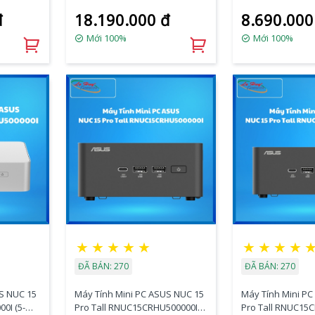
-
356H/2xDDR5-5600/2xNVMe/
(i3- 100U/ 2xNVM
đ
18.190.000 đ
8.690.000
2x HDMI
2x HDMI 2.1/2x
HDMI 2.1/2x Thun
VESA
Thunderbolt/WIFI 7/BT 6.0/
MOUNT)
Mới 100%
Mới 100%
VESA MOUNT)
★
★
★
★
★
★
★
★
★
ĐÃ BÁN: 270
ĐÃ BÁN: 270
S NUC 15
Máy Tính Mini PC ASUS NUC 15
Máy Tính Mini P
0I (5-
Pro Tall RNUC15CRHU500000I
Pro Tall RNUC15