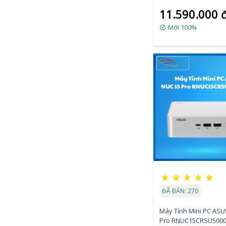
(CORE5-210H/2xDDR5
11.590.000 
5600/2xNVMe,SATA/ 
2.1/2x Thunderbolt/ 
Mới 100%
MOUNT)
★
★
★
★
★
ĐÃ BÁN: 270
Máy Tính Mini PC ASU
Pro RNUC15CRSU50000