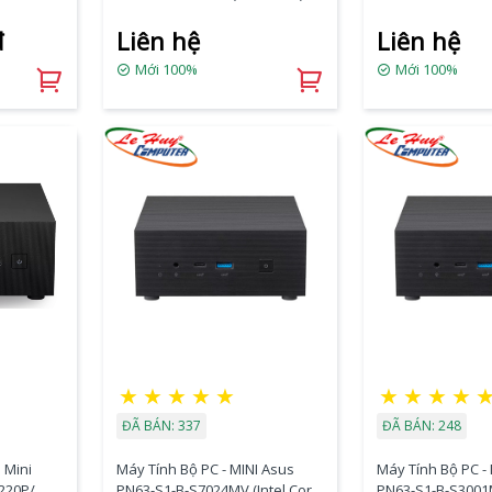
ATA/ 2x
13500H | DDR5 | In
đ
Liên hệ
Liên hệ
olt/ VESA
NVME M2 SATA )
Mới 100%
Mới 100%
★
★
★
★
★
★
★
★
★
ĐÃ BÁN: 337
ĐÃ BÁN: 248
 Mini
Máy Tính Bộ PC - MINI Asus
Máy Tính Bộ PC -
220P/
PN63-S1-B-S7024MV (Intel Core
PN63-S1-B-S3001M