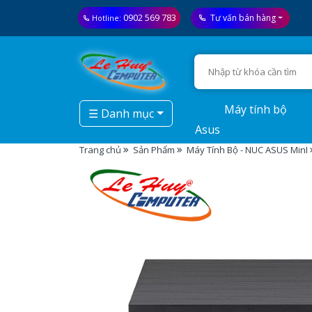
0902 569 783
Tư vấn bán hàng
Hotline:
Máy tính bộ
☰ Danh mục
Asus
Trang chủ
Sản Phẩm
Máy Tính Bộ - NUC ASUS MinI