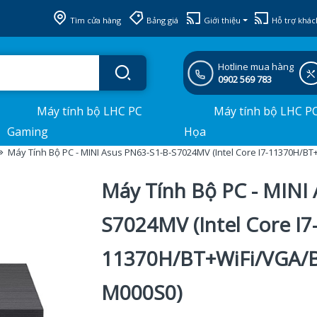
Tìm cửa hàng
Bảng giá
Giới thiệu
Hỗ trợ khác
Hotline mua hàng
0902 569 783
Máy tính bộ LHC PC
Máy tính bộ LHC P
Gaming
Họa
Máy Tính Bộ PC - MINI Asus PN63-S1-B-S7024MV (Intel Core I7-11370H/
Máy Tính Bộ PC - MINI
S7024MV (Intel Core I7
11370H/BT+WiFi/VGA/
M000S0)