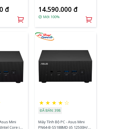
5-
(U7- 155H/ 2xNVMe, SATA/ 2x
0 đ
14.590.000 đ
A/ 2x HDMI
HDMI 2.12x Thunderbolt/ VESA
lt/ VESA
MOUNT)
Mới 100%
★
★
★
★
★
☆
ĐÃ BÁN: 398
 Asus Mini
Máy Tính Bộ PC - Asus Mini
ntel Core i5-
PN64-B-S5188MD (i5 12500H/