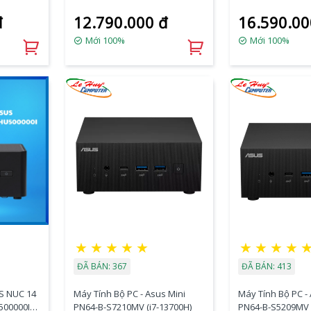
(U5- 225H/2xDDR5-
(U7- 255H/2xDDR
đ
12.790.000 đ
16.590.00
2x HDMI
5600/2xNVMe,SATA/ 2x HDMI
5600/2xNVMe,SAT
VESA
2.1/2x Thunderbolt/ VESA
2.1/2x Thunderbo
Mới 100%
Mới 100%
MOUNT)
MOUNT)
★
★
★
★
★
★
★
★
★
ĐÃ BÁN: 367
ĐÃ BÁN: 413
S NUC 14
Máy Tính Bộ PC - Asus Mini
Máy Tính Bộ PC -
500000I
PN64-B-S7210MV (i7-13700H)
PN64-B-S5209MV (I