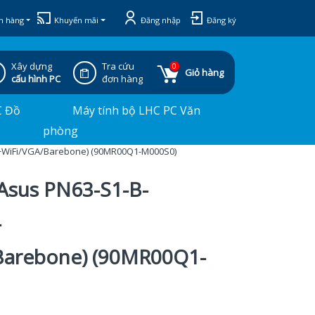
h hàng
Khuyến mãi
Đăng nhập
Đăng ký
Xây dựng
Tra cứu
0
Giỏ hàng
cấu hình PC
đơn hàng
C Đồ
Máy tính bộ LHC PC Văn
phòng
BT+WiFi/VGA/Barebone) (90MR00Q1-M000S0)
 Asus PN63-S1-B-
-
Barebone) (90MR00Q1-