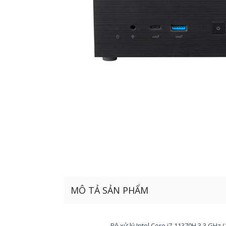
MÔ TẢ SẢN PHẨM
Bộ xử lý Intel Core i7-11370H 3,3 GHz 