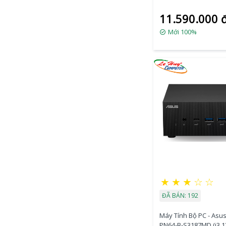
(U5- 125H/ 2xNVMe, S
11.590.000 
HDMI 2.1/2x Thunderb
MOUNT)
Mới 100%
★
★
★
☆
☆
ĐÃ BÁN: 192
Máy Tính Bộ PC - Asus
PN64-B-S3187MD (i3 1