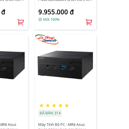
8250U/BT+WL/VGA/Barebone)
 đ
9.955.000 đ
/VGA/Barebon
(90MR0011-M00860)
0010)
Mới 100%
☆
★
★
★
★
★
ĐÃ BÁN: 314
 MINI Asus
Máy Tính Bộ PC - MINI Asus