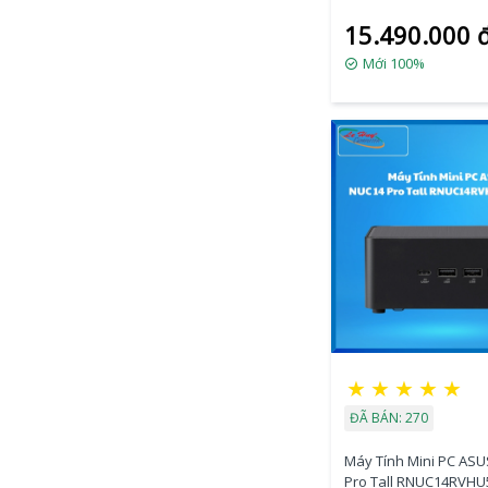
225H/2xDDR5-
15.490.000 
5600/2xNVMe,SATA/ 
2.1/2x Thunderbolt/ 
Mới 100%
MOUNT/WHITE)
★
★
★
★
★
ĐÃ BÁN: 270
Máy Tính Mini PC ASU
Pro Tall RNUC14RVHU