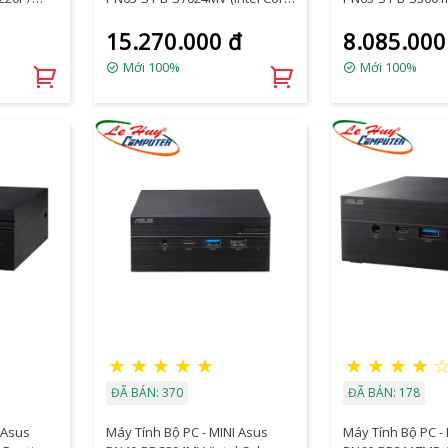
NoOS)
I7-
I3-
15.270.000 đ
8.085.000
11370H/BT+WiFi/VGA/Barebon
1115G4/BT+WiFi
e) (90MR00Q1-M000S0)
e) (90MR00Q1-M0
Mới 100%
Mới 100%
★
★
★
★
★
★
★
★
★
ĐÃ BÁN: 370
ĐÃ BÁN: 178
 Asus
Máy Tính Bộ PC - MINI Asus
Máy Tính Bộ PC -