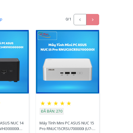
ấp
0
/1
★
★
★
★
★
★
ĐÃ BÁN: 270
C ASUS NUC 14
Máy Tính Mini PC ASUS NUC 15
VHI300000I
Pro RNUC15CRSU700000I (U7-