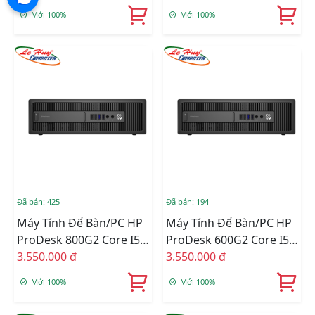
SSD/WL+BT/K+M/Win11)
Intel H670/ 8GB/ 512GB
Mới 100%
Mới 100%
(72G57PA)
SSD/ Intel UHD Graphics
730/ Windows 11 Home)
Đã bán: 425
Đã bán: 194
Máy Tính Để Bàn/PC HP
Máy Tính Để Bàn/PC HP
ProDesk 800G2 Core I5-
ProDesk 600G2 Core I5-
6400, Ram 8GB, SSD
3.550.000 đ
6400, Ram 8GB, SSD
3.550.000 đ
240GB Renew
240GB Renew
Mới 100%
Mới 100%