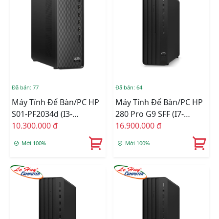
Đã bán: 77
Đã bán: 64
Máy Tính Để Bàn/PC HP
Máy Tính Để Bàn/PC HP
S01-PF2034d (i3-
280 Pro G9 SFF (i7-
12100/8GB RAM/256GB
10.300.000 đ
12700/8GD4/512GSSD/WL/B
16.900.000 đ
SSD/WL+BT/K+M/Win
ĐEN) (72K95PA)
Mới 100%
Mới 100%
11) (6L605PA)