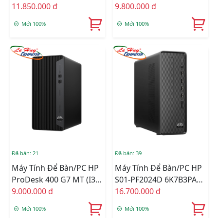
60U84PA (i5-
11.850.000 đ
60U83PA (Core I3 10105/
9.800.000 đ
10505(6*3.2)/4GD4/256GSSD/Wlac/BT/KB/M/W11SL/
Ram 8GB/ 256GSSD/
Mới 100%
Mới 100%
ĐEN)
Wifi/ Bluetooth/
/Keyboard/ Mouse/
Windows 11 Home SL/
Đen)
Đã bán: 21
Đã bán: 39
Máy Tính Để Bàn/PC HP
Máy Tính Để Bàn/PC HP
ProDesk 400 G7 MT (i3-
S01-PF2024D 6K7B3PA
10105/4GB RAM/256GB
9.000.000 đ
(Core I7 12700/ Intel
16.700.000 đ
SSD/WL+BT/K+M/Win
H670/ 8GB/ 512Gb SSD/
Mới 100%
Mới 100%
11) (60U82PA)
Intel UHD Graphics 770/