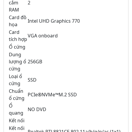
cắm
2
RAM
Card đồ
Intel UHD Graphics 770
họa
Card
VGA onboard
tích hợp
Ổ cứng
Dung
lượng ổ
256GB
cứng
Loại ổ
SSD
cứng
Chuẩn
PCIe®NVMe™M.2 SSD
ổ cứng
Ổ
NO DVD
quang
Kết nối
Kết nối
Realtek RTL8821CE 802.11a/b/g/n/ac (1x1)