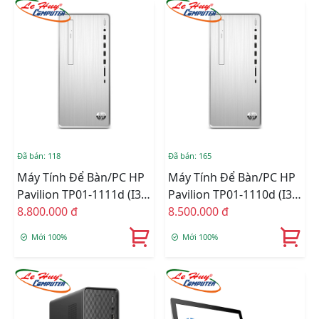
Đã bán: 118
Đã bán: 165
Máy Tính Để Bàn/PC HP
Máy Tính Để Bàn/PC HP
Pavilion TP01-1111d (i3-
Pavilion TP01-1110d (i3-
10100/4GB RAM/256GB
8.800.000 đ
10100/4GB RAM/1TB
8.500.000 đ
SSD/WL+BT/DVDRW/K+M/Win
HDD/WL+BT/DVDRW/K+M/
Mới 100%
Mới 100%
10) (180S1AA)
10) (180S0AA)