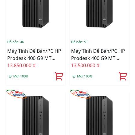
Đã bán: 46
Đã bán: 51
Máy Tính Để Bàn/PC HP
Máy Tính Để Bàn/PC HP
Prodesk 400 G9 MT
Prodesk 400 G9 MT
72L00PA (Core I5-12500/
13.850.000 đ
72K99PA (Core I5-12500/
13.500.000 đ
Ram 8GB/ 512GB SSD/
Ram 8GB/ 256GB SSD/
Mới 100%
Mới 100%
Wifi/ Bluetooth/
Wifi/ Bluetooth/
Keyboard/ Mouse/
Keyboard/ Mouse/
Windows 11 Home SL/
Windows 11 Home SL/
ĐEN)
ĐEN)