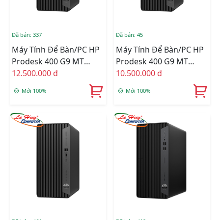
Đã bán: 337
Đã bán: 45
Máy Tính Để Bàn/PC HP
Máy Tính Để Bàn/PC HP
Prodesk 400 G9 MT
Prodesk 400 G9 MT
72K98PA (Core I5-12500/
12.500.000 đ
72K97PA (Core I3-12100/
10.500.000 đ
Ram 4GB/ 256GB SSD/
Ram 8GB/ 256GB SSD/
Mới 100%
Mới 100%
Wifi/ Bluetooth/
Wifi/ Bluetooth/
Keyboard/ Mouse/
Keyboard/ Mouse/
Windows 11 Home SL/
Windows 11 Home SL/
ĐEN)
ĐEN)