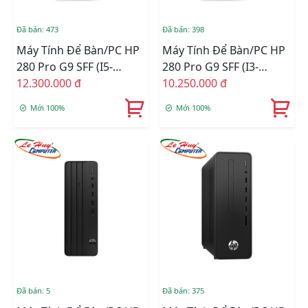
Đã bán: 473
Đã bán: 398
Máy Tính Để Bàn/PC HP
Máy Tính Để Bàn/PC HP
280 Pro G9 SFF (i5-
280 Pro G9 SFF (i3-
12500/4GB
12.300.000 đ
12100/8GB
10.250.000 đ
RAM/256GSSD/WL+BT/K+M/Win
RAM/256GSSD/WL+BT/K+M
Mới 100%
Mới 100%
11) (72K91PA)
11) (72K90PA)
Đã bán: 5
Đã bán: 375