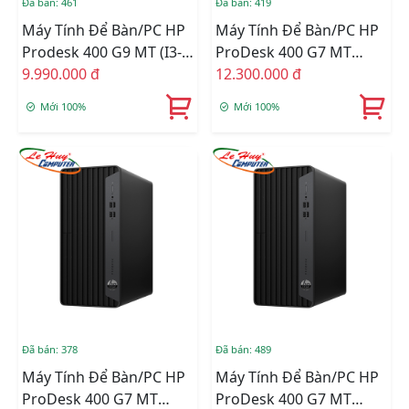
Đã bán: 461
Đã bán: 419
Máy Tính Để Bàn/PC HP
Máy Tính Để Bàn/PC HP
Prodesk 400 G9 MT (i3-
ProDesk 400 G7 MT
12100/4GB
9.990.000 đ
60U85PA (Core I5-10505/
12.300.000 đ
RAM/256GSSD/WL+BT/K+M/Win
8GB Ram/ 256GSSD/
Mới 100%
Mới 100%
11) (72K96PA)
Wifi/ Bluetooth/
Keyboard/ Mouse
/Windows 11 Home/
Đen)
Đã bán: 378
Đã bán: 489
Máy Tính Để Bàn/PC HP
Máy Tính Để Bàn/PC HP
ProDesk 400 G7 MT
ProDesk 400 G7 MT