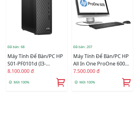
Đã bán: 68
Đã bán: 207
Máy Tính Để Bàn/PC HP
Máy Tính Để Bàn/PC HP
S01-PF0101d (i3-
All In One ProOne 600
9100/4GB RAM/1TB
8.100.000 đ
G2 (i3-6100/4GB
7.500.000 đ
HDD/DVDWR/WL+BT/K+M/Win
RAM/500GB HDD/21.5
Mới 100%
Mới 100%
10) (7XE20AA)
Inch/K+M)