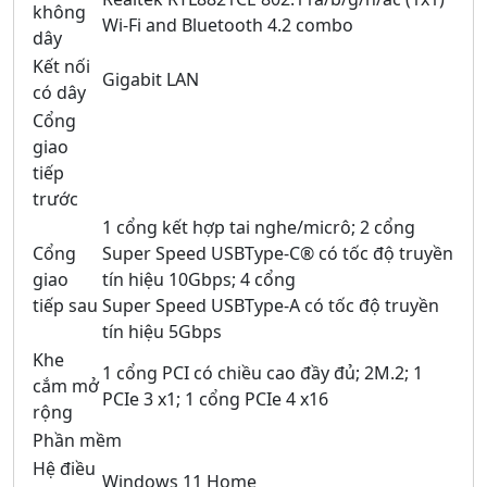
không
Wi-Fi and Bluetooth 4.2 combo
dây
Kết nối
Gigabit LAN
có dây
Cổng
giao
tiếp
trước
1 cổng kết hợp tai nghe/micrô; 2 cổng
Cổng
Super Speed USBType-C® có tốc độ truyền
giao
tín hiệu 10Gbps; 4 cổng
tiếp sau
Super Speed USBType-A có tốc độ truyền
tín hiệu 5Gbps
Khe
1 cổng PCI có chiều cao đầy đủ; 2M.2; 1
cắm mở
PCIe 3 x1; 1 cổng PCIe 4 x16
rộng
Phần mềm
Hệ điều
Windows 11 Home