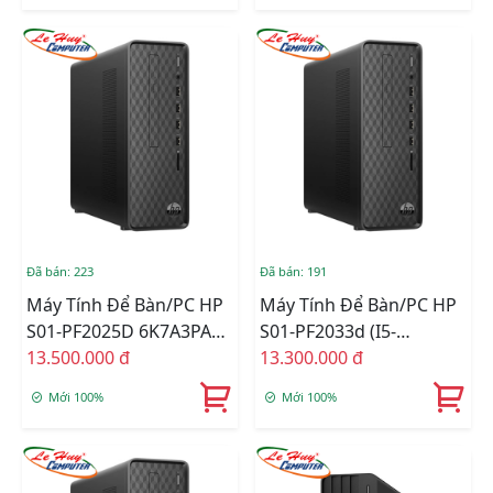
Windows 11 Home)
Đã bán: 223
Đã bán: 191
Máy Tính Để Bàn/PC HP
Máy Tính Để Bàn/PC HP
S01-PF2025D 6K7A3PA
S01-PF2033d (i5-
(Core I5 12400/ Intel
13.500.000 đ
12400/8GB RAM/256GB
13.300.000 đ
H670/ 8GB/ 512GB SSD/
SSD/WL+BT/K+M/Win
Mới 100%
Mới 100%
Intel UHD Graphics 730/
11) (6L604PA)
Windows 11 Home)