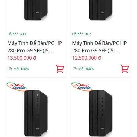
Đã bán: 413
Đã bán: 167
Máy Tính Để Bàn/PC HP
Máy Tính Để Bàn/PC HP
280 Pro G9 SFF (i5-
280 Pro G9 SFF (i5-
12500/8GB
13.500.000 đ
12500/8GB
12.500.000 đ
RAM/512GSSD/WL+BT/K+M/Win
RAM/256GSSD/WL+BT/K+M
Mới 100%
Mới 100%
11) (72K93PA)
11) (72K92PA)