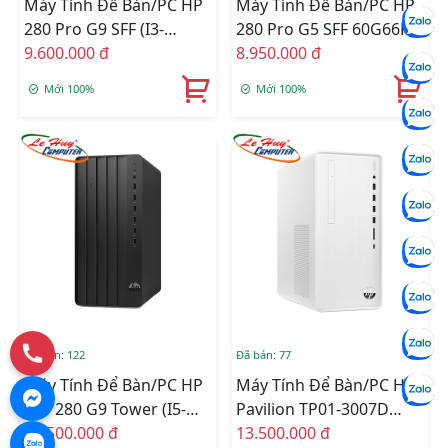
Máy Tính Để Bàn/PC HP
Máy Tính Để Bàn/PC HP
280 Pro G9 SFF (i3-
280 Pro G5 SFF 60G66PA
12100/4GB
9.600.000 đ
(Core I3-
8.950.000 đ
RAM/256GSSD/WL+BT/K+M/Win
10105(4*3.7)/4GD4/256GSS
Mới 100%
Mới 100%
11) (72K89PA)
ĐEN/W11SL)
Đã bán: 122
Đã bán: 77
Máy Tính Để Bàn/PC HP
Máy Tính Để Bàn/PC HP
Pro 280 G9 Tower (i5-
Pavilion TP01-3007D
12500/8GB RAM/512GB
12.500.000 đ
6K7A7PA (Core I5 12400/
13.500.000 đ