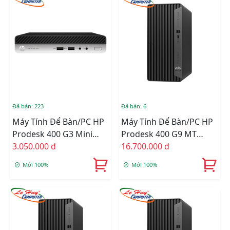
Đã bán: 223
Đã bán: 6
Máy Tính Để Bàn/PC HP
Máy Tính Để Bàn/PC HP
Prodesk 400 G3 Mini
Prodesk 400 G9 MT
(Intel I5-6500T/Ram
3.050.000 đ
72L01PA (Core I7-12700/
16.700.000 đ
4GB/SSD 128GB) Like
Ram 8GB/ 256GB SSD/
Mới 100%
Mới 100%
New (No Box)
Wifi/ Bluetooth/
Keyboard/ Mouse/
Windows 11 Home SL/
ĐEN)