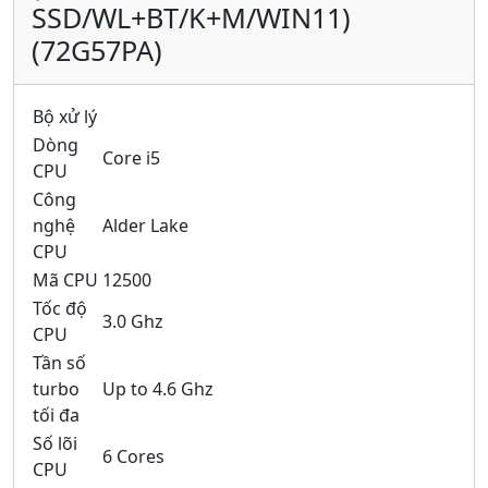
SSD/WL+BT/K+M/WIN11)
(72G57PA)
Bộ xử lý
Dòng
Core i5
CPU
Công
nghệ
Alder Lake
CPU
Mã CPU
12500
Tốc độ
3.0 Ghz
CPU
Tần số
turbo
Up to 4.6 Ghz
tối đa
Số lõi
6 Cores
CPU