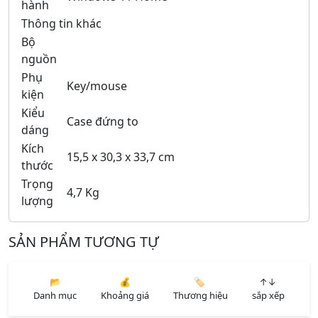
hành
Thông tin khác
Bộ
nguồn
Phụ
Key/mouse
kiện
Kiểu
Case đứng to
dáng
Kích
15,5 x 30,3 x 33,7 cm
thước
Trọng
4,7 Kg
lượng
SẢN PHẨM TƯƠNG TỰ
📂
💰
🏷️
↑↓
Danh mục
Khoảng giá
Thương hiệu
sắp xếp