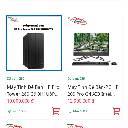
Đã bán: 239
Đã bán: 239
Máy Tính Để Bàn HP Pro
Máy Tính Để Bàn/PC HP
Tower 280 G9 9H1U8PT
200 Pro G4 AIO Intel
(I3 13100/ 8GB/ 256Gb
10.000.000 đ
Core I3-1215U 6M7Q5PA
12.900.000 đ
SSD/ Wifi + BT/ Win11)
Mới 100%
Mới 100%