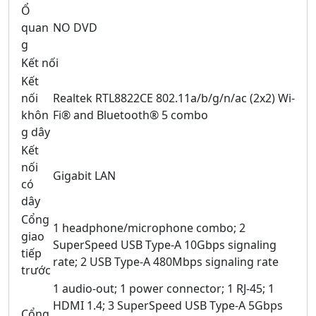
Ổ
quan
NO DVD
g
Kết nối
Kết
nối
Realtek RTL8822CE 802.11a/b/g/n/ac (2x2) Wi-
khôn
Fi® and Bluetooth® 5 combo
g dây
Kết
nối
Gigabit LAN
có
dây
Cổng
1 headphone/microphone combo; 2
giao
SuperSpeed USB Type-A 10Gbps signaling
tiếp
rate; 2 USB Type-A 480Mbps signaling rate
trước
1 audio-out; 1 power connector; 1 RJ-45; 1
HDMI 1.4; 3 SuperSpeed USB Type-A 5Gbps
Cổng