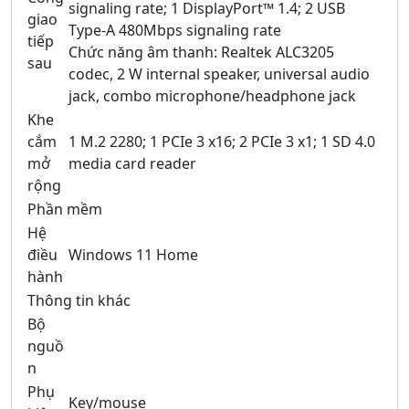
signaling rate; 1 DisplayPort™ 1.4; 2 USB
giao
Type-A 480Mbps signaling rate
tiếp
Chức năng âm thanh: Realtek ALC3205
sau
codec, 2 W internal speaker, universal audio
jack, combo microphone/headphone jack
Khe
cắm
1 M.2 2280; 1 PCIe 3 x16; 2 PCIe 3 x1; 1 SD 4.0
mở
media card reader
rộng
Phần mềm
Hệ
điều
Windows 11 Home
hành
Thông tin khác
Bộ
nguồ
n
Phụ
Key/mouse