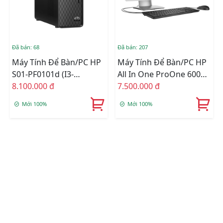
Đã bán: 68
Đã bán: 207
Máy Tính Để Bàn/PC HP
Máy Tính Để Bàn/PC HP
S01-PF0101d (i3-
All In One ProOne 600
9100/4GB RAM/1TB
8.100.000 đ
G2 (i3-6100/4GB
7.500.000 đ
HDD/DVDWR/WL+BT/K+M/Win
RAM/500GB HDD/21.5
Mới 100%
Mới 100%
10) (7XE20AA)
Inch/K+M)