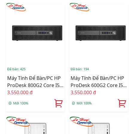
730/ Windows 11 Home)
Đã bán: 425
Đã bán: 194
Máy Tính Để Bàn/PC HP
Máy Tính Để Bàn/PC HP
ProDesk 800G2 Core I5-
ProDesk 600G2 Core I5-
6400, Ram 8GB, SSD
3.550.000 đ
6400, Ram 8GB, SSD
3.550.000 đ
240GB Renew
240GB Renew
Mới 100%
Mới 100%