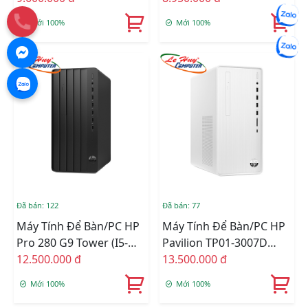
RAM/256GSSD/WL+BT/K+M/Win
10105(4*3.7)/4GD4/256GSS
Mới 100%
Mới 100%
11) (72K89PA)
ĐEN/W11SL)
Đã bán: 122
Đã bán: 77
Máy Tính Để Bàn/PC HP
Máy Tính Để Bàn/PC HP
Pro 280 G9 Tower (i5-
Pavilion TP01-3007D
12500/8GB RAM/512GB
12.500.000 đ
6K7A7PA (Core I5 12400/
13.500.000 đ
SSD/WL+BT/K+M/Win11)
Intel H670/ 8GB/ 512GB
Mới 100%
Mới 100%
(72G57PA)
SSD/ Intel UHD Graphics