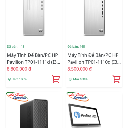
Đã bán: 118
Đã bán: 165
Máy Tính Để Bàn/PC HP
Máy Tính Để Bàn/PC HP
Pavilion TP01-1111d (i3-
Pavilion TP01-1110d (i3-
10100/4GB RAM/256GB
8.800.000 đ
10100/4GB RAM/1TB
8.500.000 đ
SSD/WL+BT/DVDRW/K+M/Win
HDD/WL+BT/DVDRW/K+M/
Mới 100%
Mới 100%
10) (180S1AA)
10) (180S0AA)