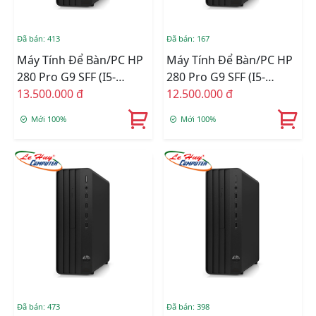
Đã bán: 413
Đã bán: 167
Máy Tính Để Bàn/PC HP
Máy Tính Để Bàn/PC HP
280 Pro G9 SFF (i5-
280 Pro G9 SFF (i5-
12500/8GB
13.500.000 đ
12500/8GB
12.500.000 đ
RAM/512GSSD/WL+BT/K+M/Win
RAM/256GSSD/WL+BT/K+M
Mới 100%
Mới 100%
11) (72K93PA)
11) (72K92PA)
Đã bán: 473
Đã bán: 398