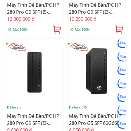
Máy Tính Để Bàn/PC HP
Máy Tính Để Bàn/PC HP
280 Pro G9 SFF (i5-
280 Pro G9 SFF (i3-
12500/4GB
12.300.000 đ
12100/8GB
10.250.000 đ
RAM/256GSSD/WL+BT/K+M/Win
RAM/256GSSD/WL+BT/K+M
Mới 100%
Mới 100%
11) (72K91PA)
11) (72K90PA)
Đã bán: 5
Đã bán: 375
Máy Tính Để Bàn/PC HP
Máy Tính Để Bàn/PC HP
280 Pro G9 SFF (i3-
280 Pro G5 SFF 60G66PA
12100/4GB
9.600.000 đ
(Core I3-
8.950.000 đ