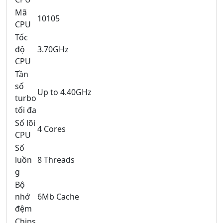
Mã
10105
CPU
Tốc
độ
3.70GHz
CPU
Tần
số
Up to 4.40GHz
turbo
tối đa
Số lõi
4 Cores
CPU
Số
luồn
8 Threads
g
Bộ
nhớ
6Mb Cache
đệm
Chips