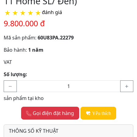
11 Home SL/ Đen)
★
★
★
★
★
đánh giá
9.800.000 đ
Mã sản phẩm:
60U83PA.22279
Bảo hành:
1 năm
VAT
Số lượng:
sản phẩm tại kho
Gọi điện đặt hàng
Yêu thích
THÔNG SỐ KỸ THUẬT