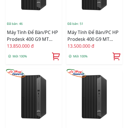
Đã bán: 46
Đã bán: 51
Máy Tính Để Bàn/PC HP
Máy Tính Để Bàn/PC HP
Prodesk 400 G9 MT
Prodesk 400 G9 MT
72L00PA (Core I5-12500/
13.850.000 đ
72K99PA (Core I5-12500/
13.500.000 đ
Ram 8GB/ 512GB SSD/
Ram 8GB/ 256GB SSD/
Mới 100%
Mới 100%
Wifi/ Bluetooth/
Wifi/ Bluetooth/
Keyboard/ Mouse/
Keyboard/ Mouse/
Windows 11 Home SL/
Windows 11 Home SL/
ĐEN)
ĐEN)