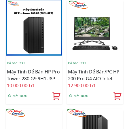
Đã bán: 239
Đã bán: 239
Máy Tính Để Bàn HP Pro
Máy Tính Để Bàn/PC HP
Tower 280 G9 9H1U8PT
200 Pro G4 AIO Intel
(I3 13100/ 8GB/ 256Gb
10.000.000 đ
Core I3-1215U 6M7Q5PA
12.900.000 đ
SSD/ Wifi + BT/ Win11)
Mới 100%
Mới 100%