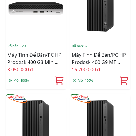
Đã bán: 223
Đã bán: 6
Máy Tính Để Bàn/PC HP
Máy Tính Để Bàn/PC HP
Prodesk 400 G3 Mini
Prodesk 400 G9 MT
(Intel I5-6500T/Ram
3.050.000 đ
72L01PA (Core I7-12700/
16.700.000 đ
4GB/SSD 128GB) Like
Ram 8GB/ 256GB SSD/
Mới 100%
Mới 100%
New (No Box)
Wifi/ Bluetooth/
Keyboard/ Mouse/
Windows 11 Home SL/
ĐEN)