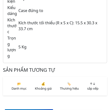
kiện
Kiểu
Case đứng to
dáng
Kích
Kích thước tối thiểu (R x S x C): 15.5 x 30.3 x
thướ
33.7 cm
c
Trọn
g
5 Kg
lượn
g
SẢN PHẨM TƯƠNG TỰ
📂
💰
🏷️
↑↓
Danh mục
Khoảng giá
Thương hiệu
sắp xếp