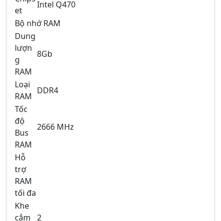
Intel Q470
et
Bộ nhớ RAM
Dung
lượn
8Gb
g
RAM
Loại
DDR4
RAM
Tốc
độ
2666 MHz
Bus
RAM
Hỗ
trợ
RAM
tối đa
Khe
cắm
2