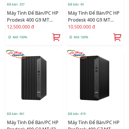
Đã bán: 337
Đã bán: 45
Máy Tính Để Bàn/PC HP
Máy Tính Để Bàn/PC HP
Prodesk 400 G9 MT
Prodesk 400 G9 MT
72K98PA (Core I5-12500/
12.500.000 đ
72K97PA (Core I3-12100/
10.500.000 đ
Ram 4GB/ 256GB SSD/
Ram 8GB/ 256GB SSD/
Mới 100%
Mới 100%
Wifi/ Bluetooth/
Wifi/ Bluetooth/
Keyboard/ Mouse/
Keyboard/ Mouse/
Windows 11 Home SL/
Windows 11 Home SL/
ĐEN)
ĐEN)
Đã bán: 461
Đã bán: 419
Máy Tính Để Bàn/PC HP
Máy Tính Để Bàn/PC HP