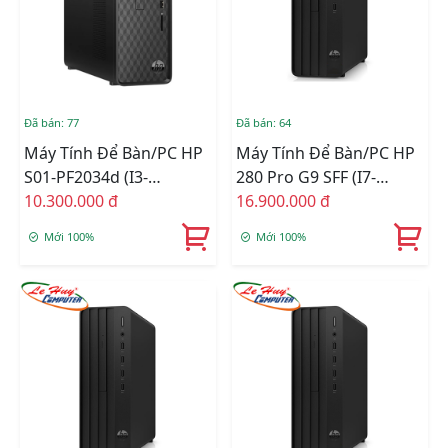
Đã bán: 77
Đã bán: 64
Máy Tính Để Bàn/PC HP
Máy Tính Để Bàn/PC HP
S01-PF2034d (i3-
280 Pro G9 SFF (i7-
12100/8GB RAM/256GB
10.300.000 đ
12700/8GD4/512GSSD/WL/B
16.900.000 đ
SSD/WL+BT/K+M/Win
ĐEN) (72K95PA)
Mới 100%
Mới 100%
11) (6L605PA)