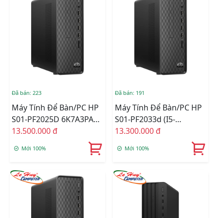
Đã bán: 223
Đã bán: 191
Máy Tính Để Bàn/PC HP
Máy Tính Để Bàn/PC HP
S01-PF2025D 6K7A3PA
S01-PF2033d (i5-
(Core I5 12400/ Intel
13.500.000 đ
12400/8GB RAM/256GB
13.300.000 đ
H670/ 8GB/ 512GB SSD/
SSD/WL+BT/K+M/Win
Mới 100%
Mới 100%
Intel UHD Graphics 730/
11) (6L604PA)
Windows 11 Home)