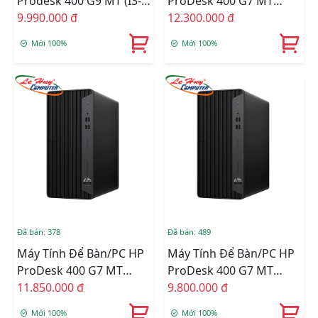
Prodesk 400 G9 MT (i3-
ProDesk 400 G7 MT
12100/4GB
9.990.000 đ
60U85PA (Core I5-10505/
12.300.000 đ
RAM/256GSSD/WL+BT/K+M/Win
8GB Ram/ 256GSSD/
Mới 100%
Mới 100%
11) (72K96PA)
Wifi/ Bluetooth/
Keyboard/ Mouse
/Windows 11 Home/
Đen)
Đã bán: 378
Đã bán: 489
Máy Tính Để Bàn/PC HP
Máy Tính Để Bàn/PC HP
ProDesk 400 G7 MT
ProDesk 400 G7 MT
60U84PA (i5-
11.850.000 đ
60U83PA (Core I3 10105/
9.800.000 đ
10505(6*3.2)/4GD4/256GSSD/Wlac/BT/KB/M/W11SL/
Ram 8GB/ 256GSSD/
Mới 100%
Mới 100%