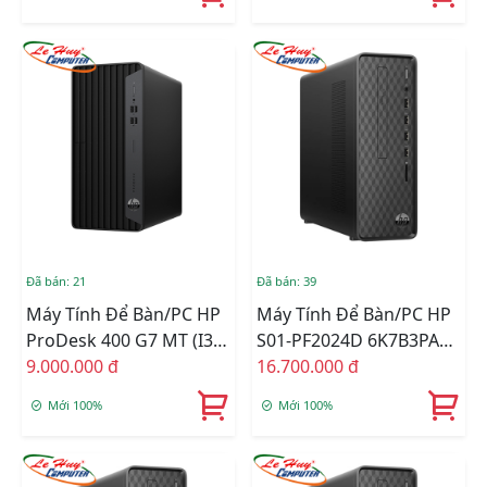
ĐEN)
Wifi/ Bluetooth/
/Keyboard/ Mouse/
Windows 11 Home SL/
Đen)
Đã bán: 21
Đã bán: 39
Máy Tính Để Bàn/PC HP
Máy Tính Để Bàn/PC HP
ProDesk 400 G7 MT (i3-
S01-PF2024D 6K7B3PA
10105/4GB RAM/256GB
9.000.000 đ
(Core I7 12700/ Intel
16.700.000 đ
SSD/WL+BT/K+M/Win
H670/ 8GB/ 512Gb SSD/
Mới 100%
Mới 100%
11) (60U82PA)
Intel UHD Graphics 770/
Windows 11 Home)