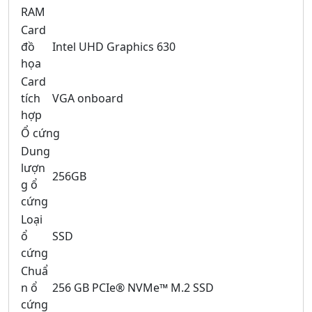
RAM
Card
đồ
Intel UHD Graphics 630
họa
Card
tích
VGA onboard
hợp
Ổ cứng
Dung
lượn
256GB
g ổ
cứng
Loại
ổ
SSD
cứng
Chuẩ
n ổ
256 GB PCIe® NVMe™ M.2 SSD
cứng