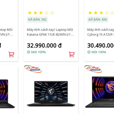
★
★
★
☆
☆
★
★
★
☆
ĐÃ BÁN: 362
ĐÃ BÁN: 436
ptop MSI
Máy tính xách tay/ Laptop MSI
Máy tính xách ta
VN (i7-
Katana GF66 11UE-824VN (i7-
Cyborg 15 A12VF-
TX 4050
11800H/16GB/512GB/RTX 3060
12650H/8GB/512
đ
32.990.000 đ
30.490.00
n 11/Đen)
6GB/15.6 inch FHD/Win 1/Đen)
4060/15.6 inch F
Đen)
Mới 100%
Mới 100%