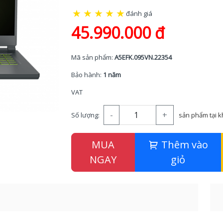
★
★
★
★
★
đánh giá
45.990.000 đ
Mã sản phẩm:
A5EFK.095VN.22354
Bảo hành:
1 năm
VAT
-
+
Số lượng:
sản phẩm tại 
MUA
Thêm vào
NGAY
giỏ