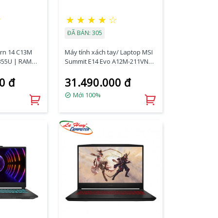
☆
★
★
★
★
☆
ĐÃ BÁN: 305
rn 14 C13M
Máy tính xách tay/ Laptop MSI
355U | RAM
Summit E14 Evo A12M-211VN
SSD 512GB
(i7-1280P/Iris Xe graphics/Ram
0 đ
31.490.000 đ
rd | 14.1 FHD
16GB DDR5/SSD 512GB/14 Inch
IPS FHD)
Mới 100%