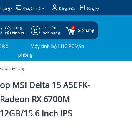
h hàng
Khuyến mãi
Đăng nhập
Đăng ký
Xây dựng
Tra cứu
0
Giỏ hàng
cấu hình PC
đơn hàng
C Đồ
Máy tính bộ LHC PC Văn
phòng
PS 240Hz FHD)
top MSI Delta 15 A5EFK-
/Radeon RX 6700M
2GB/15.6 Inch IPS