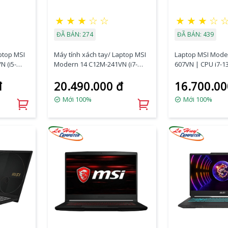
★
★
★
☆
☆
★
★
★
☆
ĐÃ BÁN: 274
ĐÃ BÁN: 439
ptop MSI
Máy tính xách tay/ Laptop MSI
Laptop MSI Mode
 (i5-
Modern 14 C12M-241VN (i7-
607VN | CPU i7-1
cs/Ram
1255U/Iris Xe Graphics/Ram
16GB LPDDR4 | 
đ
20.490.000 đ
16.700.00
nch IPS
8GB/SSD 512GB/14 Inch IPS
PCIe | VGA Onboa
FHD)
IPS | Win11
Mới 100%
Mới 100%