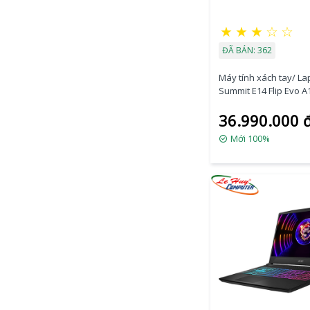
★
★
★
☆
☆
ĐÃ BÁN: 362
Máy tính xách tay/ La
Summit E14 Flip Evo 
210VN (i7-1280P/ris X
36.990.000 
graphics/Ram 16GB 
512GB/14 Inch QHD+
Mới 100%
TouchScreen/Bút cảm