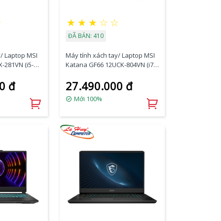
☆
★
★
★
☆
☆
ĐÃ BÁN: 410
y/ Laptop MSI
Máy tính xách tay/ Laptop MSI
-281VN (i5-
Katana GF66 12UCK-804VN (i7-
GB/RTX
12650H/8GB/512GB/RTX3050
0 đ
27.490.000 đ
HD/Win 11/
4GB/15.6 inch FHD 144Hz/Win
11/Đen)
Mới 100%