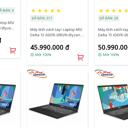
★
★
★
★
★
★
★
★
★
Ã BÁN: 3
ĐÃ BÁN: 317
ĐÃ BÁN: 26
ptop MSI
 (Ryzen 7
Máy tính xách tay/ Laptop MSI
Máy tính xách ta
00M
Delta 15 A5EFK-095VN (Ryzen 7
Delta 15 A5EFK-0
đ
5800H/Radeon RX 6700M
5900HX/Radeon 
44Hz FHD)
45.990.000 đ
50.990.00
10GB/Ram 16GB/SSD
10GB/Ram 16GB/
512GB/15.6 Inch IPS 240Hz FHD)
Inch IPS 240Hz FH
Mới 100%
Mới 100%