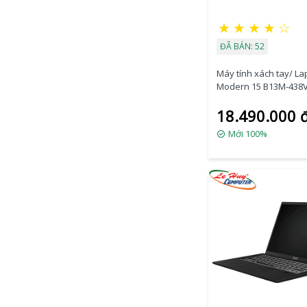
★
★
★
★
☆
ĐÃ BÁN: 52
Máy tính xách tay/ La
Modern 15 B13M-438VN
1335U/Iris Xe Graphi
18.490.000 
8GB/SSD 512GB/15.6 I
FHD)
Mới 100%