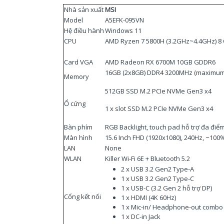
Nhà sản xuất
MSI
Model
A5EFK-095VN
Hệ điều hành
Windows 11
CPU
AMD Ryzen 7 5800H (3.2GHz~4.4GHz) 8 
Card VGA
AMD Radeon RX 6700M 10GB GDDR6
16GB (2x8GB) DDR4 3200MHz (maximum
Memory
512GB SSD M.2 PCIe NVMe Gen3 x4
Ổ cứng
1 x slot SSD M.2 PCIe NVMe Gen3 x4
Bàn phím
RGB Backlight, touch pad hỗ trợ đa điể
Màn hình
15.6 Inch FHD (1920x1080), 240Hz, ~10
LAN
None
WLAN
Killer Wi-Fi 6E + Bluetooth 5.2
2 x USB 3.2 Gen2 Type-A
1 x USB 3.2 Gen2 Type-C
1 x USB-C (3.2 Gen 2 hỗ trợ DP)
Cổng kết nối
1 x HDMI (4K 60Hz)
1 x Mic-in/ Headphone-out combo 
1 x DC-in Jack