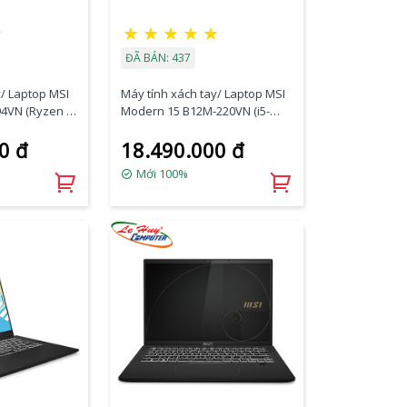
★
★
★
★
★
★
ĐÃ BÁN: 437
y/ Laptop MSI
Máy tính xách tay/ Laptop MSI
94VN (Ryzen 9
Modern 15 B12M-220VN (i5-
RX 6700M
1235U/Iris Xe Graphics/Ram
0 đ
18.490.000 đ
SSD 1TB/15.6
8GB/SSD 512GB/15.6 Inch IPS
D)
FHD)
Mới 100%