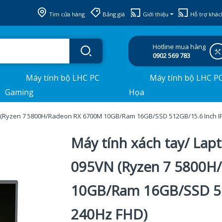
Tìm cửa hàng
Bảng giá
Giới thiệu
Hỗ trợ khác
Hotline mua hàng
0902 569 783
Máy tính bộ LHC PC
Máy tính bộ LHC P
Gaming
Họa
VN (Ryzen 7 5800H/Radeon RX 6700M 10GB/Ram 16GB/SSD 512GB/15.6 Inch I
Máy tính xách tay/ Lap
095VN (Ryzen 7 5800H
10GB/Ram 16GB/SSD 51
240Hz FHD)