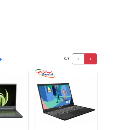
ấp
0
/3