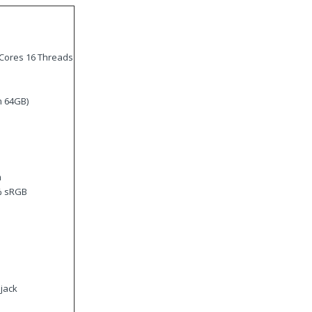
Cores 16 Threads
 64GB)
m
0% sRGB
jack