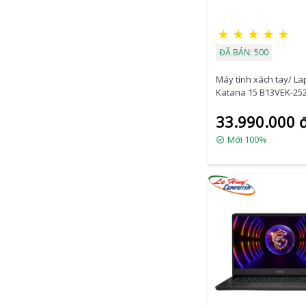
★
★
★
★
★
ĐÃ BÁN: 500
Máy tính xách tay/ La
Katana 15 B13VEK-252
13620H/8GB/512GB/R
33.990.000 
6GB/15.6 inch FHD/Wi
Mới 100%