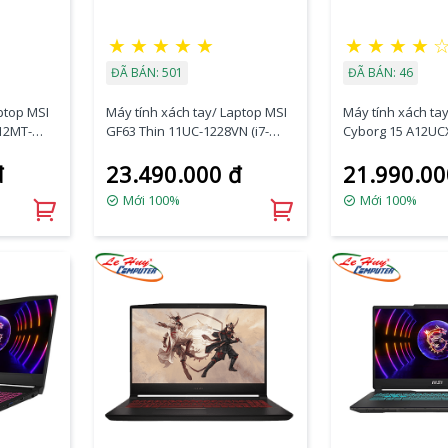
★
★
★
★
★
★
★
★
★
ĐÃ BÁN: 501
ĐÃ BÁN: 46
ptop MSI
Máy tính xách tay/ Laptop MSI
Máy tính xách ta
A12MT-
GF63 Thin 11UC-1228VN (i7-
Cyborg 15 A12UCX
e
11800H/8GB/512GB/RTX3050
12450H/8GB/512
đ
23.490.000 đ
21.990.00
DDR5/SSD
Max Q/15.6 inch FHD/Win 11/
2050/15.6 inch F
Đen)
Đen)
Mới 100%
Mới 100%
 ứng)