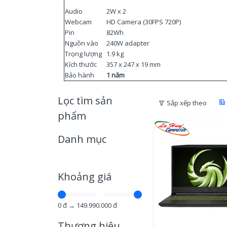
Audio
2W x 2
Webcam
HD Camera (30FPS 720P)
Pin
82Wh
Nguồn vào
240W adapter
Trọng lượng
1.9 kg
Kích thước
357 x 247 x 19 mm
Bảo hành
1 năm
Lọc tìm sản
Sắp xếp theo
phẩm
Danh mục
Khoảng giá
0
đ →
149.990.000
đ
Thương hiệu