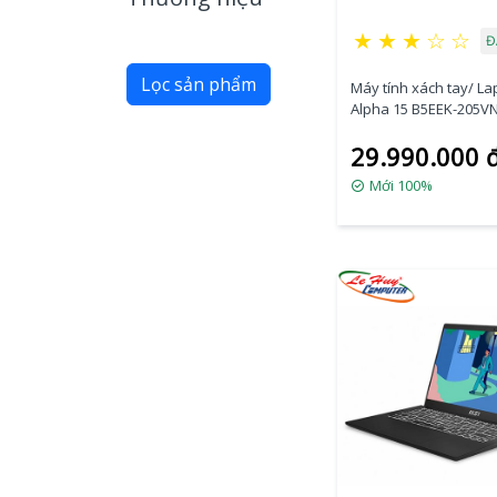
★
★
★
☆
☆
Đ
Lọc sản phẩm
Máy tính xách tay/ La
Alpha 15 B5EEK-205VN
5800H/Radeon RX 66
29.990.000 
8GB/Ram 16GB/SSD
512GB/15.6 Inch IPS 1
Mới 100%