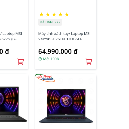
☆
★
★
★
★
★
ĐÃ BÁN: 272
y/ Laptop MSI
Máy tính xách tay/ Laptop MSI
267VN (i7-
Vector GP76 HX 12UGSO-
GB/RTX
894VN (i7-
0 đ
64.990.000 đ
HD/Win 11/
12700H/32GB/1TB/RTX
3070Ti/17.3 inch QHD/Windows
Mới 100%
11/Black)