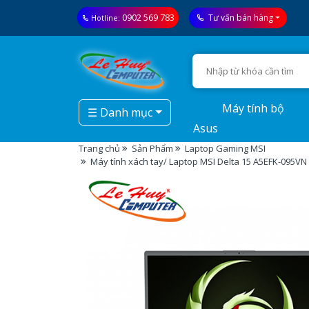
0902 569 783
Tư vấn bán hàng
Hotline:
Máy tính bộ
☰ Danh mục
Asus
Trang chủ
Sản Phẩm
Laptop Gaming MSI
Máy tính xách tay/ Laptop MSI Delta 15 A5EFK-095