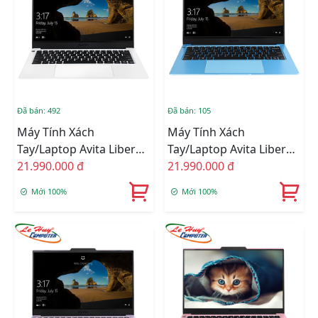
Đã bán: 492
Đã bán: 105
Máy Tính Xách
Máy Tính Xách
Tay/Laptop Avita Liber
Tay/Laptop Avita Liber
V14 NS14A8VNR571-
21.990.000 đ
V14 NS14A8VNR571-ABB
21.990.000 đ
PWB (i7-
(i7-10510U/8GB/1TB
Mới 100%
Mới 100%
10510U/8GB/1TB SSD/14
SSD/14 FHD/Win10/Blue)
FHD/Win10/White)