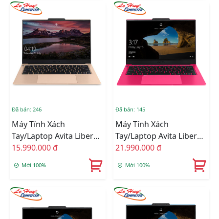
ON/Win10/Lavender)
ON/Win10/Blue)
Đã bán: 246
Đã bán: 145
Máy Tính Xách
Máy Tính Xách
Tay/Laptop Avita Liber
Tay/Laptop Avita Liber
V14 NS14A8VNW561-
15.990.000 đ
V14 NS14A8VNR571-URB
21.990.000 đ
UGAB (Ryzen 7-
(i7-10510U/8GB/1TB
Mới 100%
Mới 100%
3700U/8GB/512GB
SSD/14
SSD/14FHD/VGA
FHD/Win10/Ruby)
ON/Win10/Gold)