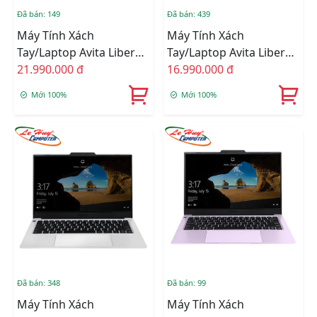
Đã bán: 149
Đã bán: 439
Máy Tính Xách
Máy Tính Xách
Tay/Laptop Avita Liber
Tay/Laptop Avita Liber
V14 NS14A8VNR571-CGB
21.990.000 đ
V14 NS14A8VNF561-URB
16.990.000 đ
(i7-10510U/8GB/1TB
(i5-10210U/8GB/512GB
Mới 100%
Mới 100%
SSD/14
SSD/14FHD/VGA
FHD/Win10/Gold)
ON/Win10/Ruby)
Đã bán: 348
Đã bán: 99
Máy Tính Xách
Máy Tính Xách