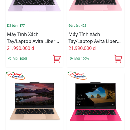
Đã bán: 177
Đã bán: 425
Máy Tính Xách
Máy Tính Xách
Tay/Laptop Avita Liber
Tay/Laptop Avita Liber
V14 NS14A8VNR571-FLB
21.990.000 đ
V14 NS14A8VNR571-BPB
21.990.000 đ
(i7-10510U/8GB/1TB
(i7-10510U/8GB/1TB
Mới 100%
Mới 100%
SSD/14 FHD/Win10/Lilac)
SSD/14 FHD/Win10/Pink)