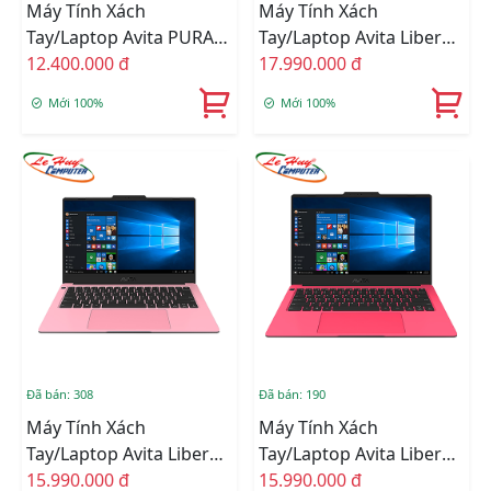
Máy Tính Xách
Máy Tính Xách
Tay/Laptop Avita PURA
Tay/Laptop Avita Liber
NS14A6VNF541 (i5-
12.400.000 đ
V14 NS14A9 (R5-
17.990.000 đ
8279U/RAM 8GB/256GB
4500U/8GB RAM/512GB
Mới 100%
Mới 100%
SSD/14Inch
SSD/14" FHD/Win 10)
FHD/UMA/Win10)
Đã bán: 308
Đã bán: 190
Máy Tính Xách
Máy Tính Xách
Tay/Laptop Avita Liber
Tay/Laptop Avita Liber
V14 NS14A8VNW561-
15.990.000 đ
V14 NS14A8VNW561-
15.990.000 đ