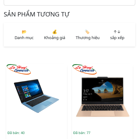
SẢN PHẨM TƯƠNG TỰ
📂
💰
🏷️
↑↓
Danh mục
Khoảng giá
Thương hiệu
sắp xếp
Đã bán: 40
Đã bán: 77