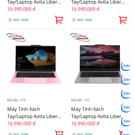
Tay/Laptop Avita Liber
Tay/Laptop Avita Liber
V14 NS14A8VNF561-PWB
16.990.000 đ
V14 NS14A8VNF561-FLB
16.990.000 đ
(i5-10210U/8GB/512GB
(i5-10210U/8GB/512GB
Mới 100%
Mới 100%
SSD/14FHD/VGA
SSD/14FHD/VGA
ON/Win10/White)
ON/Win10/Lilac)
Đã bán: 215
Đã bán: 157
Máy Tính Xách
Máy Tính Xách
Tay/Laptop Avita Liber
Tay/Laptop Avita Liber
V14 NS14D8VNF561-BPB
16.990.000 đ
V14 NS14A8VNF561-SGB
16.990.000 đ
(i5-10210U/8GB/512GB
(i5-10210U/8GB/512GB
Mới 100%
Mới 100%