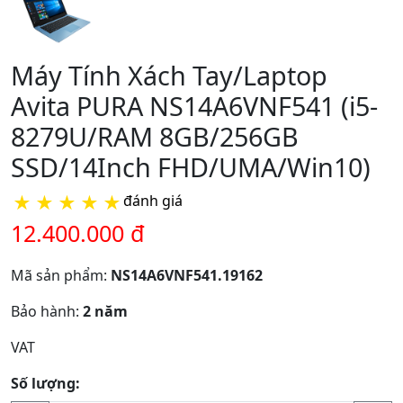
Máy Tính Xách Tay/Laptop
Avita PURA NS14A6VNF541 (i5-
8279U/RAM 8GB/256GB
SSD/14Inch FHD/UMA/Win10)
★
★
★
★
★
đánh giá
12.400.000 đ
Mã sản phẩm:
NS14A6VNF541.19162
Bảo hành:
2 năm
VAT
Số lượng: