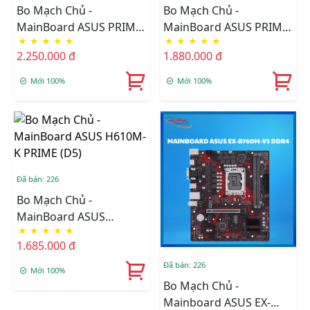
Bo Mạch Chủ -
Bo Mạch Chủ -
MainBoard ASUS PRIME
MainBoard ASUS PRIME
★
★
★
★
★
★
★
★
★
★
H810M-K DDR5
H610M-F WIFI D4
2.250.000 đ
1.880.000 đ
Mới 100%
Mới 100%
Đã bán: 226
Bo Mạch Chủ -
MainBoard ASUS
★
★
★
★
★
H610M-K PRIME (D5)
1.685.000 đ
Đã bán: 226
Mới 100%
Bo Mạch Chủ -
Mainboard ASUS EX-