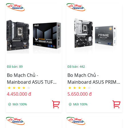
Đã bán: 89
Đã bán: 442
Bo Mạch Chủ -
Bo Mạch Chủ -
Mainboard ASUS TUF
Mainboard ASUS PRIME
★
★
★
★
☆
★
★
★
★
☆
GAMING B860M-PLUS
Z890-P-CSM
4.450.000 đ
5.650.000 đ
Mới 100%
Mới 100%