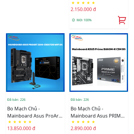
★
★
★
★
★
B760M-V5 DDR4
2.150.000 đ
Mới 100%
Đã bán: 226
Đã bán: 226
Bo Mạch Chủ -
Bo Mạch Chủ -
Mainboard Asus ProArt
Mainboard Asus PRIME
★
★
★
★
★
★
★
★
★
★
Z890-CREATOR WIFI
B860M-K-CSM DDR5
13.850.000 đ
2.890.000 đ
DDR5 (Thunderbolt