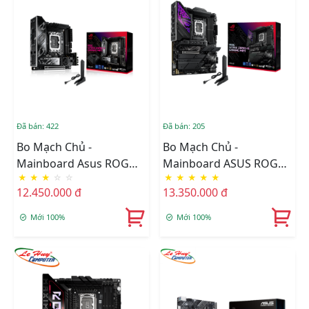
Đã bán: 422
Đã bán: 205
Bo Mạch Chủ -
Bo Mạch Chủ -
Mainboard Asus ROG
Mainboard ASUS ROG
★
★
★
☆
☆
★
★
★
★
★
STRIX Z890-I GAMING
STRIX Z890-E GAMING
12.450.000 đ
13.350.000 đ
WIFI
WIFI DDR5
Mới 100%
Mới 100%