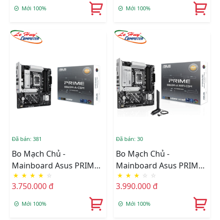
5+Bluetooth)
Mới 100%
Mới 100%
Đã bán: 381
Đã bán: 30
Bo Mạch Chủ -
Bo Mạch Chủ -
Mainboard Asus PRIME
Mainboard Asus PRIME
★
★
★
★
☆
★
★
★
☆
☆
B860M-A-CSM
B860M-A WIFI-CSM
3.750.000 đ
3.990.000 đ
Mới 100%
Mới 100%