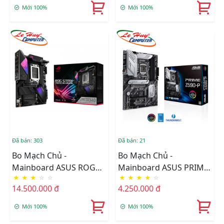
Mới 100%
Mới 100%
Đã bán: 303
Đã bán: 21
Bo Mạch Chủ -
Bo Mạch Chủ -
Mainboard ASUS ROG
Mainboard ASUS PRIME
★
★
★
☆
☆
★
★
★
★
☆
STRIX TRX40-XE GAMING
Z590-P
14.500.000 đ
4.250.000 đ
Mới 100%
Mới 100%