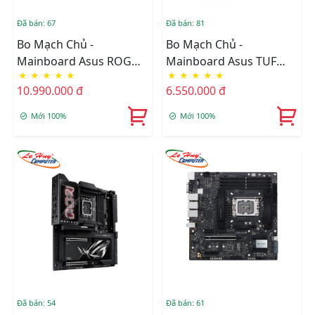
Đã bán: 67
Đã bán: 81
Bo Mạch Chủ -
Bo Mạch Chủ -
Mainboard Asus ROG
Mainboard Asus TUF
★
★
★
★
★
★
★
★
★
★
STRIX Z890-A GAMING
GAMING Z890 PLUS WIFI
10.990.000 đ
6.550.000 đ
WIFI
DDR5
Mới 100%
Mới 100%
Đã bán: 54
Đã bán: 61