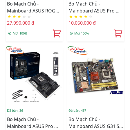
Bo Mạch Chủ -
Bo Mạch Chủ -
Mainboard ASUS ROG
Mainboard ASUS Pro WS
★
★
★
☆
☆
★
★
★
★
☆
MAXIMUS Z890
W680M-ACE SE
27.990.000 đ
10.050.000 đ
EXTREME
Mới 100%
Mới 100%
Đã bán: 36
Đã bán: 457
Bo Mạch Chủ -
Bo Mạch Chủ -
Mainboard ASUS Pro WS
Mainboard ASUS G31 SK