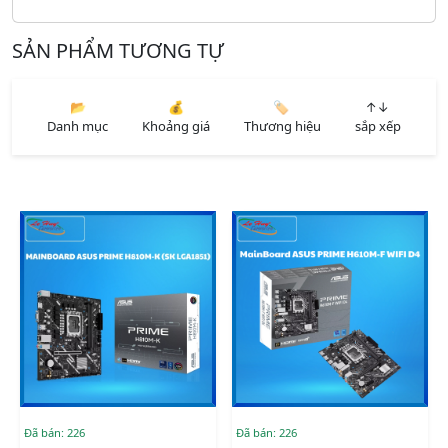
SẢN PHẨM TƯƠNG TỰ
📂
💰
🏷️
↑↓
Danh mục
Khoảng giá
Thương hiệu
sắp xếp
Đã bán: 226
Đã bán: 226