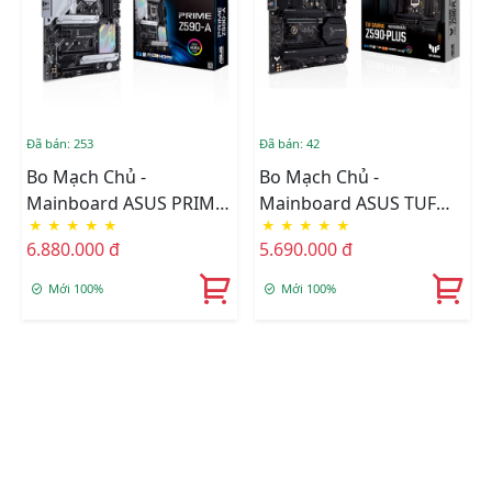
Đã bán: 253
Đã bán: 42
Bo Mạch Chủ -
Bo Mạch Chủ -
Mainboard ASUS PRIME
Mainboard ASUS TUF
★
★
★
★
★
★
★
★
★
★
Z590-A
GAMING Z590-PLUS
6.880.000 đ
5.690.000 đ
Mới 100%
Mới 100%