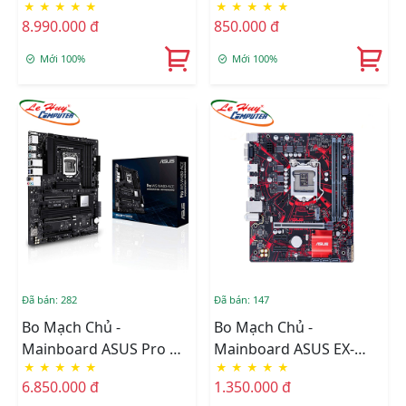
★
★
★
★
★
★
★
★
★
★
W680-ACE
775 BH 1 Năm
8.990.000 đ
850.000 đ
Mới 100%
Mới 100%
Đã bán: 282
Đã bán: 147
Bo Mạch Chủ -
Bo Mạch Chủ -
Mainboard ASUS Pro WS
Mainboard ASUS EX-
★
★
★
★
★
★
★
★
★
★
W480-ACE
B365M-V5 Renew BH 3
6.850.000 đ
1.350.000 đ
Năm