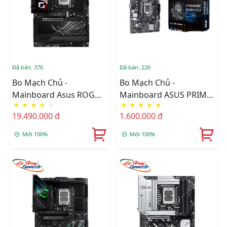
Đã bán: 376
Đã bán: 226
Bo Mạch Chủ -
Bo Mạch Chủ -
Mainboard Asus ROG
Mainboard ASUS PRIME
★
★
★
★
☆
★
★
★
★
★
MAXIMUS Z890 HERO
H510M-K R2.0
19.490.000 đ
1.600.000 đ
Mới 100%
Mới 100%