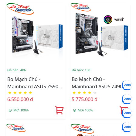
Đã bán: 406
Đã bán: 150
Bo Mạch Chủ -
Bo Mạch Chủ -
Mainboard ASUS Z590
Mainboard ASUS Z490
★
★
★
★
★
★
★
★
★
☆
WIFI GUNDAM EDITION
GUNDAM WIFI
6.550.000 đ
5.775.000 đ
Mới 100%
Mới 100%