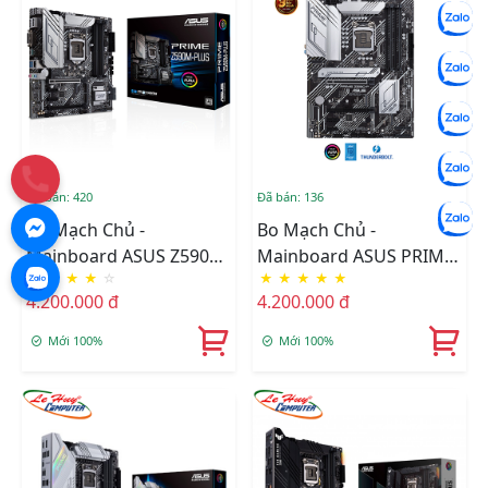
Đã bán: 420
Đã bán: 136
Bo Mạch Chủ -
Bo Mạch Chủ -
Mainboard ASUS Z590M-
Mainboard ASUS PRIME
★
★
★
★
☆
★
★
★
★
★
PLUS PRIME
Z590-P/CSM
4.200.000 đ
4.200.000 đ
Mới 100%
Mới 100%