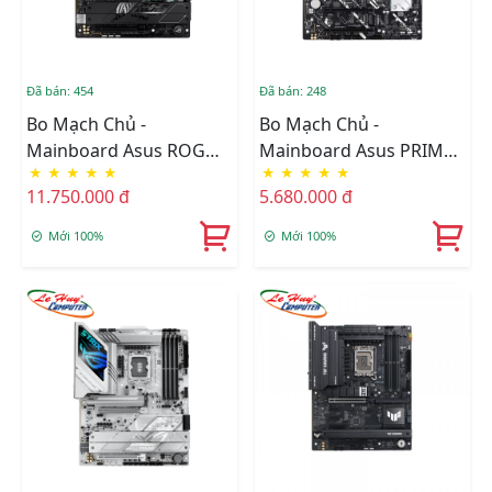
Đã bán: 454
Đã bán: 248
Bo Mạch Chủ -
Bo Mạch Chủ -
Mainboard Asus ROG
Mainboard Asus PRIME
★
★
★
★
★
★
★
★
★
★
STRIX Z890-F GAMING
Z890-P WIFI-CSM
11.750.000 đ
5.680.000 đ
WIFI
Mới 100%
Mới 100%