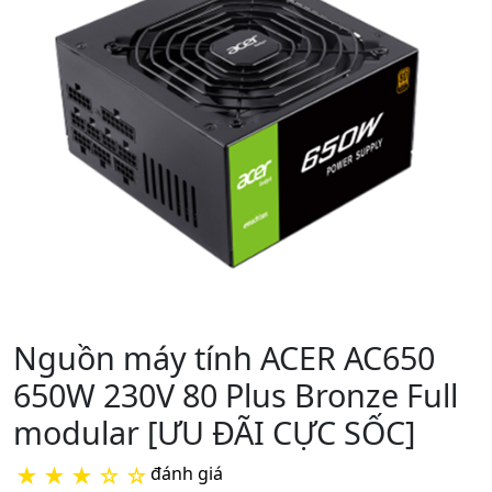
Nguồn máy tính ACER AC650
650W 230V 80 Plus Bronze Full
modular [ƯU ĐÃI CỰC SỐC]
★
★
★
☆
☆
đánh giá