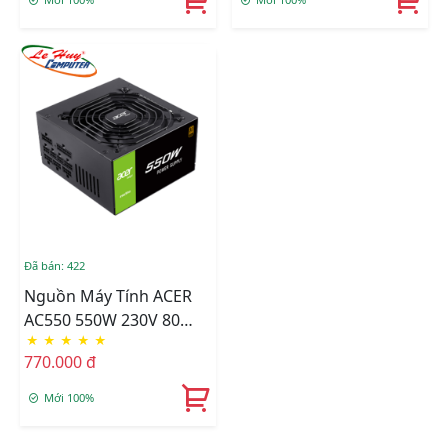
Đã bán: 422
Nguồn Máy Tính ACER
AC550 550W 230V 80
★
★
★
★
★
Plus Bronze Full
770.000 đ
Modular [ƯU ĐÃI CỰC
SỐC]
Mới 100%