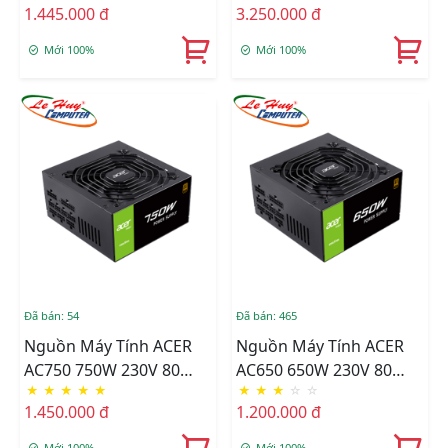
1.445.000 đ
3.250.000 đ
3.0 PCI-E 5.0 [ƯU ĐÃI
CỰC SỐC]
Mới 100%
Mới 100%
Đã bán: 54
Đã bán: 465
Nguồn Máy Tính ACER
Nguồn Máy Tính ACER
AC750 750W 230V 80
AC650 650W 230V 80
★
★
★
★
★
★
★
★
☆
☆
Plus Bronze Full
Plus Bronze Full
1.450.000 đ
1.200.000 đ
Modular
Modular [ƯU ĐÃI CỰC
SỐC]
Mới 100%
Mới 100%