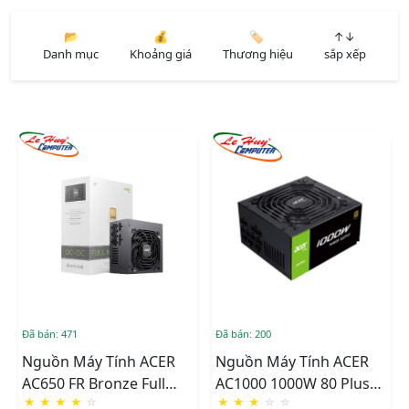
📂
💰
🏷️
↑↓
Danh mục
Khoảng giá
Thương hiệu
sắp xếp
Đã bán: 471
Đã bán: 200
Nguồn Máy Tính ACER
Nguồn Máy Tính ACER
AC650 FR Bronze Full
AC1000 1000W 80 Plus
★
★
★
★
☆
★
★
★
☆
☆
Modular
Bronze Full Modular ATX