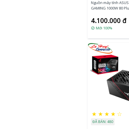
Nguồn máy tính ASUS
GAMING 1000W 80 Plu
Full Modular
4.100.000 đ
Mới 100%
★
★
★
★
☆
ĐÃ BÁN: 480