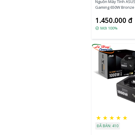
Nguồn Máy Tính ASUS TUF
Gaming 650W Bronze
1.450.000 đ
Mới 100%
★
★
★
★
★
ĐÃ BÁN: 410