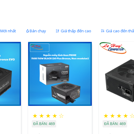
Mới nhất
Bán chạy
Giá thấp đến cao
Giá cao đến th
★
★
★
★
☆
★
★
★
★
ĐÃ BÁN: 469
ĐÃ BÁN: 469