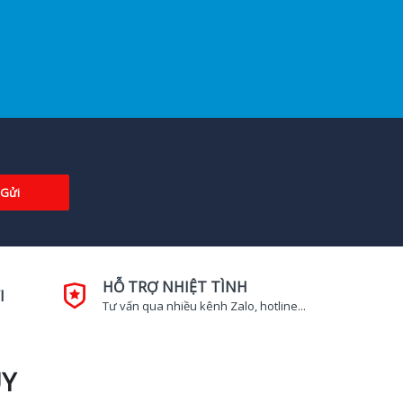
Gửi
HỖ TRỢ NHIỆT TÌNH
I
Tư vấn qua nhiều kênh Zalo, hotline...
UY