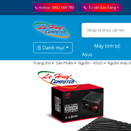
0902 569 783
Tư vấn bán hàng
Hotline:
Máy tính bộ
☰ Danh mục
Asus
Trang chủ
Sản Phẩm
Nguồn - ASUS
Nguồn máy tí