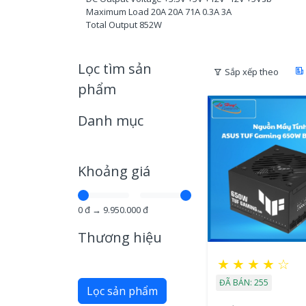
Maximum Load 20A 20A 71A 0.3A 3A
Total Output 852W
Lọc tìm sản
Sắp xếp theo
phẩm
Danh mục
Khoảng giá
0
đ →
9.950.000
đ
Thương hiệu
★
★
★
★
☆
ĐÃ BÁN: 255
Lọc sản phẩm