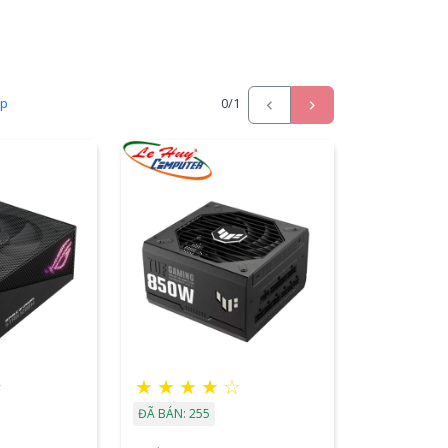
ấp
0
/1
☆
★
★
★
★
☆
ĐÃ BÁN: 255