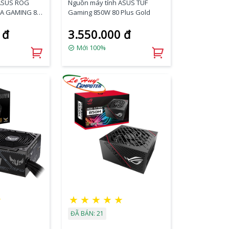
 ASUS ROG
Nguồn máy tính ASUS TUF
RA GAMING 80
Gaming 850W 80 Plus Gold
 đ
3.550.000 đ
Mới 100%
★
★
★
★
★
★
ĐÃ BÁN: 21