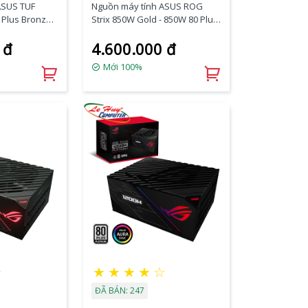
ASUS TUF
Nguồn máy tính ASUS ROG
Plus Bronze
Strix 850W Gold - 850W 80 Plus
B)
Gold Full Modular
 đ
4.600.000 đ
Mới 100%
★
★
★
★
★
☆
ĐÃ BÁN: 247