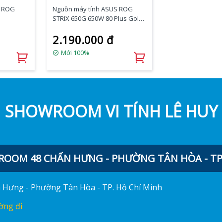
S ROG
Nguồn máy tính ASUS ROG
STRIX 650G 650W 80 Plus Gold -
Full Modular
2.190.000 đ
Mới 100%
SHOWROOM VI TÍNH LÊ HUY
OOM 48 CHẤN HƯNG - PHƯỜNG TÂN HÒA - TP.
ấn Hưng - Phường Tân Hòa - TP. Hồ Chí Minh
ờng đi