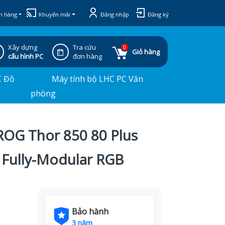
h hàng
Khuyến mãi
Đăng nhập
Đăng ký
Xây dựng
Tra cứu
0
Giỏ hàng
cấu hình PC
đơn hàng
C Đồ
Máy tính bộ LHC PC Văn
phòng
OG Thor 850 80 Plus
 Fully-Modular RGB
Bảo hành
3 năm