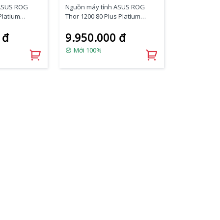
 ASUS ROG
Nguồn máy tính ASUS ROG
Platium
Thor 1200 80 Plus Platium
ully-Modular
Certified 1200W Fully-Modular
 đ
9.950.000 đ
RGB
Mới 100%