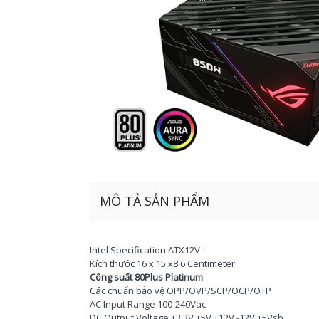
MÔ TẢ SẢN PHẨM
Intel Specification ATX12V
Kích thước 16 x 15 x8.6 Centimeter
Công suất 80Plus Platinum
Các chuẩn bảo vệ OPP/OVP/SCP/OCP/OTP
AC Input Range 100-240Vac
DC Output Voltage +3.3V +5V +12V -12V +5Vsb