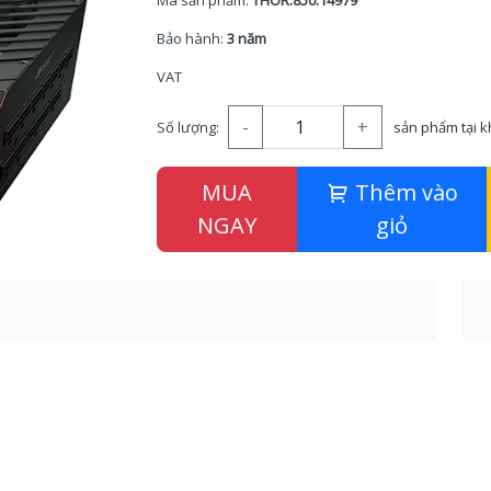
Mã sản phẩm:
THOR.850.14979
Bảo hành:
3 năm
VAT
-
+
Số lượng:
sản phẩm tại 
MUA
Thêm vào
NGAY
giỏ