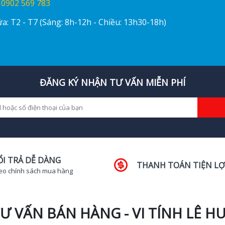
:
0902 569 783
a: T2 - T7 (Sáng: 8h-12h - Chiều: 13h30-18h)
ĐĂNG KÝ NHẬN TƯ VẤN MIỄN PHÍ
ỔI TRẢ DỄ DÀNG
THANH TOÁN TIỆN LỢ
eo chính sách mua hàng
Ư VẤN BÁN HÀNG - VI TÍNH LÊ H