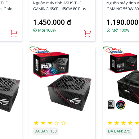
 TUF
Nguồn máy tính ASUS TUF
Nguồn máy tính 
s Gold -
GAMING 650B - 650W 80 Plus
GAMING 550W 80 
Bronze
(TUF-GAMING-550
1.450.000 đ
1.190.000
Mới 100%
Mới 100%
★
★
★
☆
☆
★
★
★
★
ĐÃ BÁN: 133
ĐÃ BÁN: 275