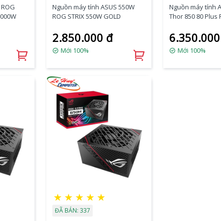
S ROG
Nguồn máy tính ASUS 550W
Nguồn máy tính
1000W
ROG STRIX 550W GOLD
Thor 850 80 Plus 
Certified 850W F
2.850.000 đ
6.350.000
RGB
Mới 100%
Mới 100%
★
★
★
★
★
ĐÃ BÁN: 337