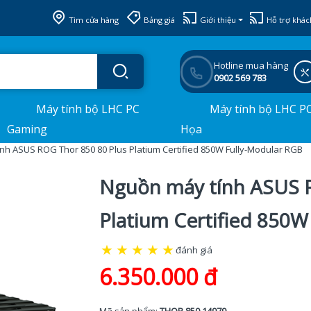
Tìm cửa hàng
Bảng giá
Giới thiệu
Hỗ trợ khác
Hotline mua hàng
0902 569 783
Máy tính bộ LHC PC
Máy tính bộ LHC P
Gaming
Họa
nh ASUS ROG Thor 850 80 Plus Platium Certified 850W Fully-Modular RGB
Nguồn máy tính ASUS R
Platium Certified 850W
★
★
★
★
★
đánh giá
6.350.000 đ