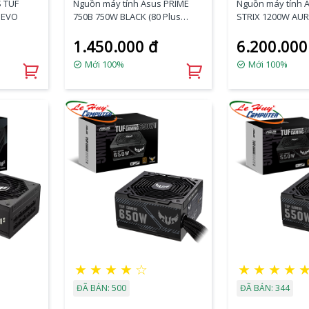
Nguồn máy tính Asus PRIME
Nguồn máy tính
 EVO
750B 750W BLACK (80 Plus
STRIX 1200W AU
Bronze, Non-modular)
Plus Gold
1.450.000 đ
6.200.000
Mới 100%
Mới 100%
★
★
★
★
☆
★
★
★
★
ĐÃ BÁN: 500
ĐÃ BÁN: 344