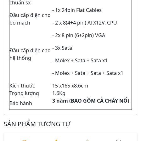
chuẩn sx
- 1x 24pin Flat Cables
Đầu cấp điện cho
bo mạch
- 2 x 8(4+4 pin) ATX12V, CPU
- 2x 8 pin (6+2pin) VGA
- 3x Sata
Đầu cấp điện cho
hệ thống
- Molex + Sata + Sata x1
- Molex + Sata + Sata + Sata x1
Kích thước
15 x165 x8.6cm
Trọng lượng
1.6Kg
3 năm (BAO GỒM CẢ CHÁY NỔ)
Bảo hành
SẢN PHẨM TƯƠNG TỰ