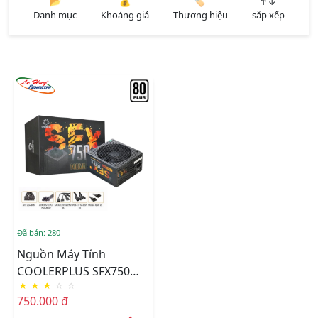
📂
💰
🏷️
↑↓
Danh mục
Khoảng giá
Thương hiệu
sắp xếp
Đã bán: 280
Nguồn Máy Tính
COOLERPLUS SFX750
★
★
★
☆
☆
(80Plus White)
750.000 đ