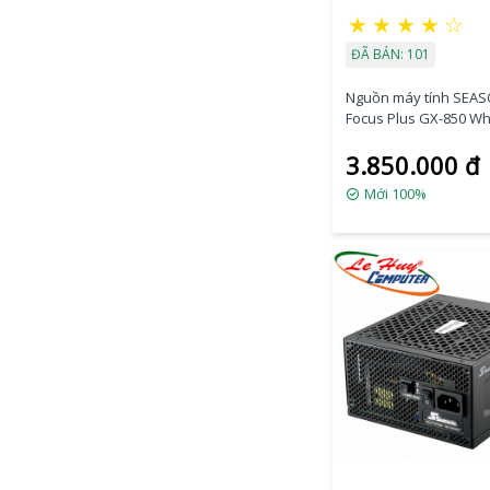
★
★
★
★
☆
ĐÃ BÁN: 101
Nguồn máy tính SEAS
Focus Plus GX-850 Wh
80 PLUS GOLD
3.850.000 đ
Mới 100%