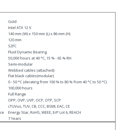
Gold
Intel ATX 12 V
140 mm (W) x 150 mm (L) x 86 mm (H)
120 mm
S2FC
Fluid Dynamic Bearing
50,000 hours at 40 °C, 15 % - 65 % RH
Semi-modular
Webbed cables (attached)
Flat black cables(modular)
0 - 50 °C (derating from 100 % to 80 % from 40 °C to 50 °C)
100,000 hours
Full Range
OPP, OVP, UVP, OCP, OTP, SCP
cTUVus, TUV, CB, CCC, BSMI, EAC, CE
nce
Energy Star, RoHS, WEEE, ErP Lot 6, REACH
7 Years