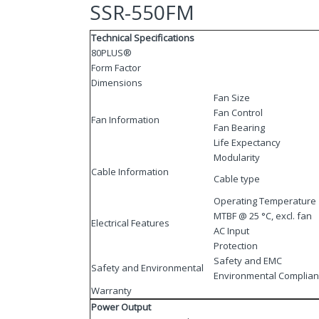
SSR-550FM
Technical Specifications
80PLUS®
Form Factor
Dimensions
Fan Size
Fan Control
Fan Information
Fan Bearing
Life Expectancy
Modularity
Cable Information
Cable type
Operating Temperature
MTBF @ 25 °C, excl. fan
Electrical Features
AC Input
Protection
Safety and EMC
Safety and Environmental
Environmental Complia
Warranty
Power Output