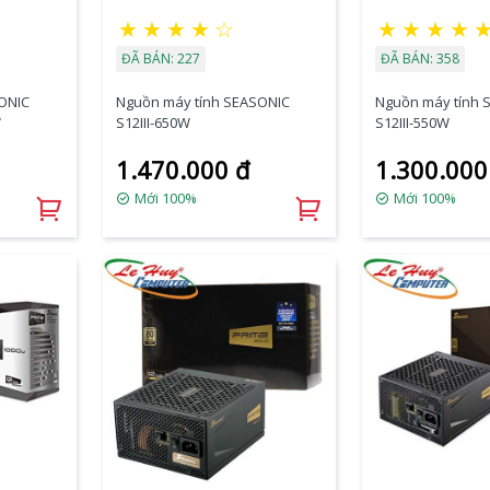
★
★
★
★
☆
★
★
★
★
ĐÃ BÁN: 227
ĐÃ BÁN: 358
ONIC
Nguồn máy tính SEASONIC
Nguồn máy tính 
W
S12III-650W
S12III-550W
1.470.000 đ
1.300.000
Mới 100%
Mới 100%