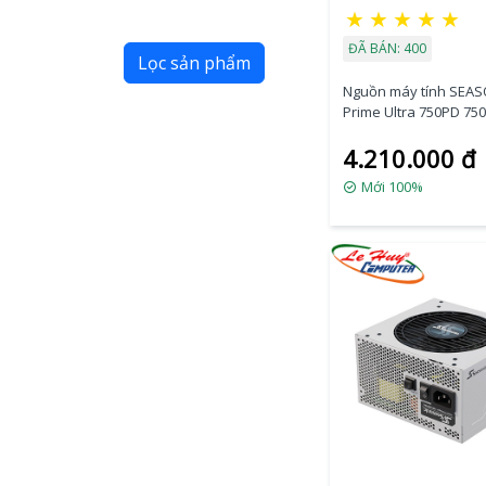
★
★
★
★
★
ĐÃ BÁN: 400
Lọc sản phẩm
Nguồn máy tính SEAS
Prime Ultra 750PD 75
PLUS PLATINUM
4.210.000 đ
Mới 100%