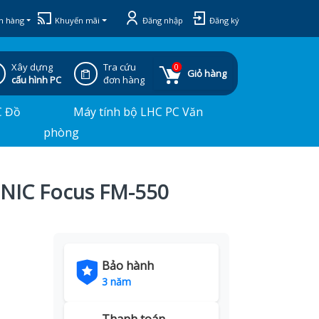
h hàng
Khuyến mãi
Đăng nhập
Đăng ký
Xây dựng
Tra cứu
0
Giỏ hàng
cấu hình PC
đơn hàng
C Đồ
Máy tính bộ LHC PC Văn
phòng
NIC Focus FM-550
Bảo hành
3 năm