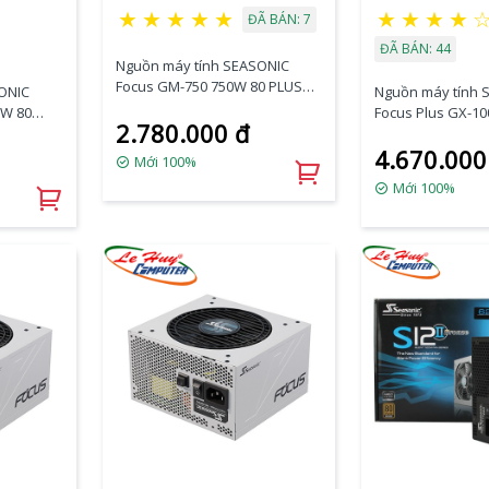
★
★
★
★
★
★
★
★
★
ĐÃ BÁN: 7
ĐÃ BÁN: 44
Nguồn máy tính SEASONIC
Focus GM-750 750W 80 PLUS
ONIC
Nguồn máy tính 
GOLD
0W 80
Focus Plus GX-10
2.780.000 đ
1000W 80 PLUS 
4.670.000
Mới 100%
Mới 100%