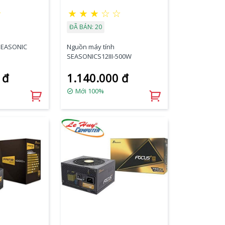
★
★
★
★
☆
☆
ĐÃ BÁN: 20
SEASONIC
Nguồn máy tính
SEASONICS12III-500W
 đ
1.140.000 đ
Mới 100%