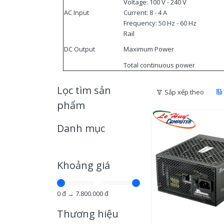
Voltage: 100 V - 240 V
AC Input
Current: 8 - 4 A
Frequency: 50 Hz - 60 Hz
Rail
DC Output
Maximum Power
Total continuous power
Lọc tìm sản
Sắp xếp theo
phẩm
Danh mục
Khoảng giá
0
đ →
7.800.000
đ
Thương hiệu