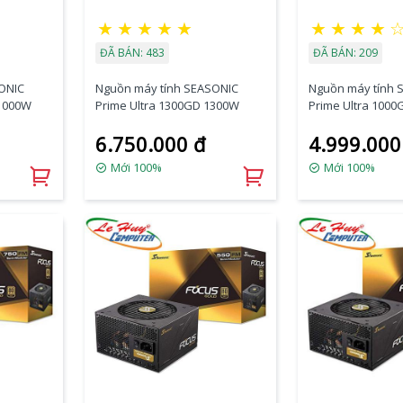
★
★
★
★
★
★
★
★
★
ĐÃ BÁN: 483
ĐÃ BÁN: 209
ONIC
Nguồn máy tính SEASONIC
Nguồn máy tính 
 1000W
Prime Ultra 1300GD 1300W
Prime Ultra 100
6.750.000 đ
4.999.000
Mới 100%
Mới 100%