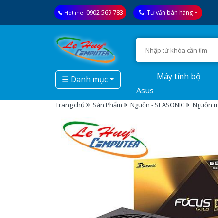
0902 569 783
Tư vấn bán hàng
Hotline:
Máy tính bộ
☰ Danh mục
Asus
Trang chủ
Sản Phẩm
Nguồn - SEASONIC
Nguồn m