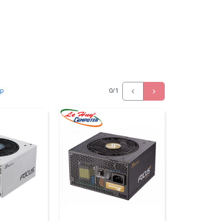
ấp
0
/1