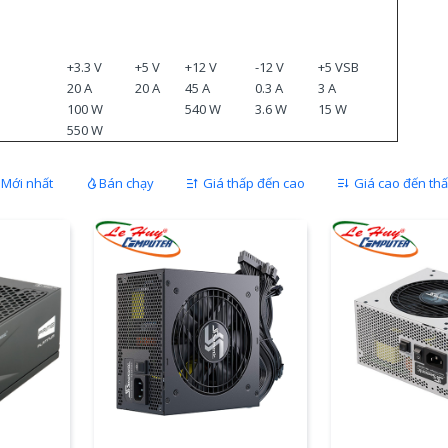
+3.3 V
+5 V
+12 V
-12 V
+5 VSB
20 A
20 A
45 A
0.3 A
3 A
100 W
540 W
3.6 W
15 W
550 W
Mới nhất
Bán chạy
Giá thấp đến cao
Giá cao đến th