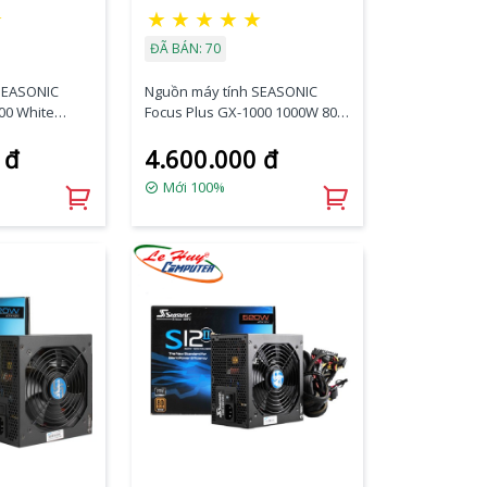
☆
★
★
★
★
★
ĐÃ BÁN: 70
SEASONIC
Nguồn máy tính SEASONIC
00 White
Focus Plus GX-1000 1000W 80
GOLD
PLUS GOLD
 đ
4.600.000 đ
Mới 100%