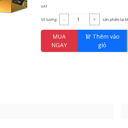
VAT
-
+
Số lượng:
sản phẩm tại 
MUA
Thêm vào
NGAY
giỏ