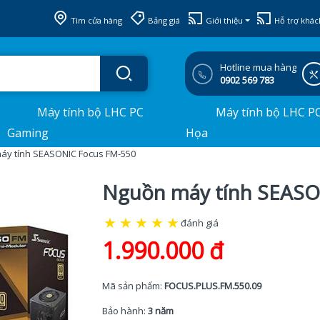
Tìm cửa hàng
Bảng giá
Giới thiệu
Hỗ trợ khác
Hotline mua hàng
0902 569 783
Máy tính bộ LHC PC
Máy tính bộ LHC P
Gaming
Họa
áy tính SEASONIC Focus FM-550
Nguồn máy tính SEASO
★
★
★
★
★
đánh giá
1.990.000 đ
Mã sản phẩm:
FOCUS.PLUS.FM.550.09
Bảo hành:
3 năm