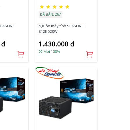
☆
★
★
★
★
★
ĐÃ BÁN: 267
SEASONIC
Nguồn máy tính SEASONIC
S12II-520W
 đ
1.430.000 đ
Mới 100%