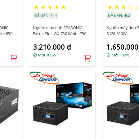
★
★
★
★
★
★
★
★
☆
ĐÃ BÁN: 144
ĐÃ BÁN: 462
ONIC
Nguồn máy tính SEASONIC
Nguồn máy tính 
ite 850W
Focus Plus GX-750 White 750W
S12II-620W
80 PLUS GOLD
3.210.000 đ
1.650.000
Mới 100%
Mới 100%