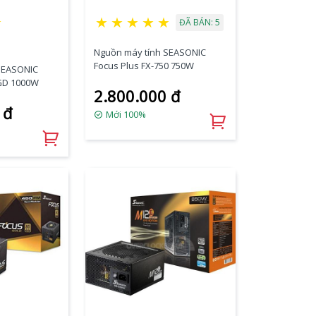
☆
★
★
★
★
★
ĐÃ BÁN: 5
Nguồn máy tính SEASONIC
Focus Plus FX-750 750W
SEASONIC
0GD 1000W
2.800.000 đ
 đ
Mới 100%